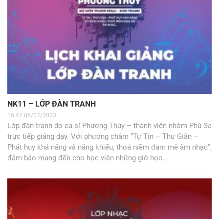
NK11 – LỚP ĐÀN TRANH
15:47 05/07/2023
Lớp đàn tranh do ca sĩ Phương Thùy – thành viên nhóm Phù Sa
trực tiếp giảng dạy. Với phương châm “Tự Tin – Thư Giãn –
Phát huy khả năng và năng khiếu, thoả niềm đam mê âm nhạc”,
đảm bảo mang đến cho học viên những giờ học...