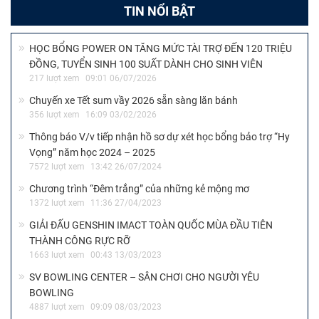
TIN NỔI BẬT
HỌC BỔNG POWER ON TĂNG MỨC TÀI TRỢ ĐẾN 120 TRIỆU
ĐỒNG, TUYỂN SINH 100 SUẤT DÀNH CHO SINH VIÊN
217 lượt xem
09:01 06/07/2026
Chuyến xe Tết sum vầy 2026 sẵn sàng lăn bánh
356 lượt xem
16:09 03/02/2026
Thông báo V/v tiếp nhận hồ sơ dự xét học bổng bảo trợ “Hy
Vọng” năm học 2024 – 2025
7572 lượt xem
13:42 26/07/2024
Chương trình “Đêm trắng” của những kẻ mộng mơ
1372 lượt xem
11:36 27/04/2023
GIẢI ĐẤU GENSHIN IMACT TOÀN QUỐC MÙA ĐẦU TIÊN
THÀNH CÔNG RỰC RỠ
1663 lượt xem
00:43 13/03/2023
SV BOWLING CENTER – SÂN CHƠI CHO NGƯỜI YÊU
BOWLING
4887 lượt xem
09:09 08/03/2023