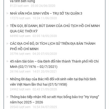
và tính bền vững
8123 lượt xem
05:00 24/06/2020
NHÀ VĂN HÓA SINH VIÊN – TRỤ SỞ TẠI QUẬN 3
17273 lượt xem
10:24 11/06/2020
TÊN GỌI, BÍ DANH, BÚT DANH CỦA CHỦ TỊCH HỒ CHÍ MINH
QUA CÁC THỜI KỲ
66990 lượt xem
02:05 18/05/2020
CÁC ĐỊA CHỈ ĐỎ, DI TÍCH LỊCH SỬ TRÊN ĐỊA BÀN THÀNH
PHỐ HỒ CHÍ MINH
35796 lượt xem
04:20 07/05/2020
45 năm Sài Gòn – Gia Định đổi tên thành Thành phố Hồ Chí
Minh (02/7/1976 – 02/7/2021)
26196 lượt xem
14:01 20/09/2021
Những lời dạy của Bác Hồ đối với sinh viên tại Đại hội Sinh
viên Việt Nam lần thứ hai (07/5/1958)
24962 lượt xem
02:43 21/05/2020
Thông báo tiếp nhận Hồ sơ xét Học bổng bảo trợ “Hy Vọng”
năm học 2025 – 2026
20543 lượt xem
16:54 04/07/2025