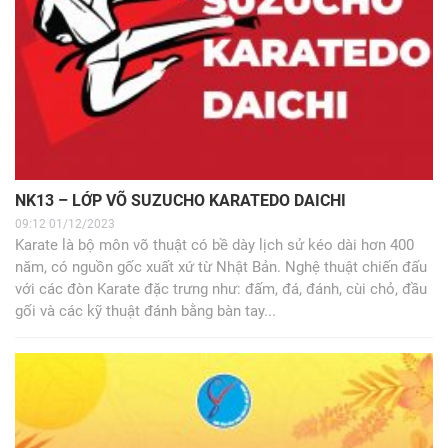
NK13 – LỚP VÕ SUZUCHO KARATEDO DAICHI
09:12 01/12/2023
Karate là bộ môn võ thuật có bề dày lịch sử kéo dài hơn 400
năm, có nguồn gốc xuất xứ từ Nhật Bản. Nghệ thuật chiến đấu
với các đòn Karate đặc trưng như: đấm, đá, đánh, cùi chỏ, đầu
gối và các kỹ thuật đánh bằng bàn tay...