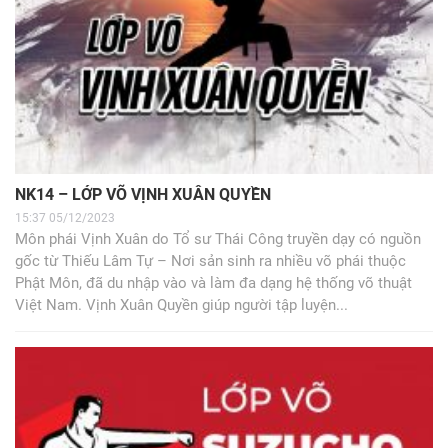
NK14 – LỚP VÕ VỊNH XUÂN QUYỀN
15:37 05/12/2023
Môn phái Vịnh Xuân do Tổ sư Thái Công truyền dạy có nguồn
gốc từ Thiếu Lâm Tự – Nơi sản sinh ra nhiều võ phái thuộc
Phật Môn, đã du nhập vào và làm đa dạng hệ thống võ thuật
Việt Nam. Vịnh Xuân Quyền giúp người tập luyện...