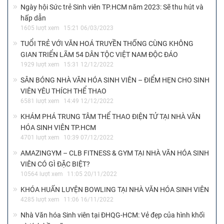
Ngày hội Sức trẻ Sinh viên TP.HCM năm 2023: Sẽ thu hút và
hấp dẫn
1605 lượt xem
15:21 06/03/2023
TUỔI TRẺ VỚI VĂN HOÁ TRUYỀN THỐNG CÙNG KHÔNG
GIAN TRIỂN LÃM 54 DÂN TỘC VIỆT NAM ĐỘC ĐÁO
1929 lượt xem
15:31 12/12/2022
SÂN BÓNG NHÀ VĂN HÓA SINH VIÊN – ĐIỂM HẸN CHO SINH
VIÊN YÊU THÍCH THỂ THAO
6581 lượt xem
14:49 12/12/2022
KHÁM PHÁ TRUNG TÂM THỂ THAO ĐIỆN TỬ TẠI NHÀ VĂN
HÓA SINH VIÊN TP.HCM
4701 lượt xem
10:39 07/12/2022
AMAZINGYM – CLB FITNESS & GYM TẠI NHÀ VĂN HÓA SINH
VIÊN CÓ GÌ ĐẶC BIỆT?
10564 lượt xem
11:05 20/11/2022
KHÓA HUẤN LUYỆN BOWLING TẠI NHÀ VĂN HÓA SINH VIÊN
4285 lượt xem
11:06 16/11/2022
Nhà Văn hóa Sinh viên tại ĐHQG-HCM: Vẻ đẹp của hình khối