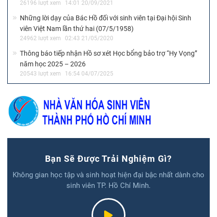
26196 lượt xem
14:01 20/09/2021
Những lời dạy của Bác Hồ đối với sinh viên tại Đại hội Sinh
viên Việt Nam lần thứ hai (07/5/1958)
24962 lượt xem
02:43 21/05/2020
Thông báo tiếp nhận Hồ sơ xét Học bổng bảo trợ “Hy Vọng”
năm học 2025 – 2026
20543 lượt xem
16:54 04/07/2025
Bạn Sẽ Được Trải Nghiệm Gì?
Không gian học tập và sinh hoạt hiện đại bậc nhất dành cho
sinh viên TP. Hồ Chí Minh.