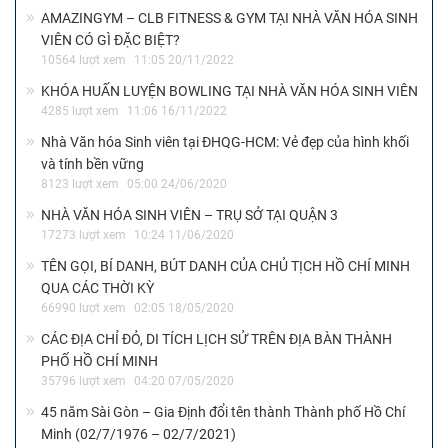
AMAZINGYM – CLB FITNESS & GYM TẠI NHÀ VĂN HÓA SINH
VIÊN CÓ GÌ ĐẶC BIỆT?
10564 lượt xem
11:05 20/11/2022
KHÓA HUẤN LUYỆN BOWLING TẠI NHÀ VĂN HÓA SINH VIÊN
4285 lượt xem
11:06 16/11/2022
Nhà Văn hóa Sinh viên tại ĐHQG-HCM: Vẻ đẹp của hình khối
và tính bền vững
8123 lượt xem
05:00 24/06/2020
NHÀ VĂN HÓA SINH VIÊN – TRỤ SỞ TẠI QUẬN 3
17273 lượt xem
10:24 11/06/2020
TÊN GỌI, BÍ DANH, BÚT DANH CỦA CHỦ TỊCH HỒ CHÍ MINH
QUA CÁC THỜI KỲ
66990 lượt xem
02:05 18/05/2020
CÁC ĐỊA CHỈ ĐỎ, DI TÍCH LỊCH SỬ TRÊN ĐỊA BÀN THÀNH
PHỐ HỒ CHÍ MINH
35796 lượt xem
04:20 07/05/2020
45 năm Sài Gòn – Gia Định đổi tên thành Thành phố Hồ Chí
Minh (02/7/1976 – 02/7/2021)