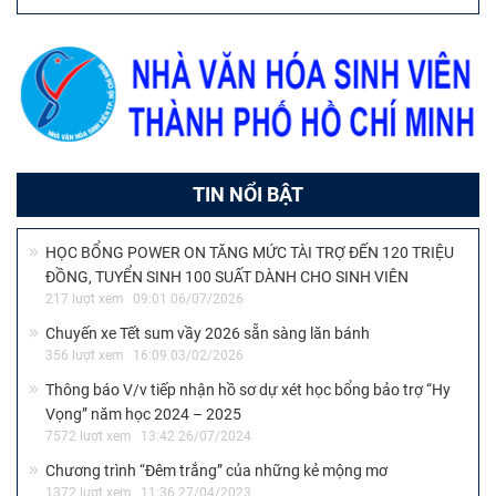
TIN NỔI BẬT
HỌC BỔNG POWER ON TĂNG MỨC TÀI TRỢ ĐẾN 120 TRIỆU
ĐỒNG, TUYỂN SINH 100 SUẤT DÀNH CHO SINH VIÊN
217 lượt xem
09:01 06/07/2026
Chuyến xe Tết sum vầy 2026 sẵn sàng lăn bánh
356 lượt xem
16:09 03/02/2026
Thông báo V/v tiếp nhận hồ sơ dự xét học bổng bảo trợ “Hy
Vọng” năm học 2024 – 2025
7572 lượt xem
13:42 26/07/2024
Chương trình “Đêm trắng” của những kẻ mộng mơ
1372 lượt xem
11:36 27/04/2023