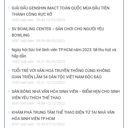
GIẢI ĐẤU GENSHIN IMACT TOÀN QUỐC MÙA ĐẦU TIÊN
THÀNH CÔNG RỰC RỠ
1663 lượt xem
00:43 13/03/2023
SV BOWLING CENTER – SÂN CHƠI CHO NGƯỜI YÊU
BOWLING
4887 lượt xem
09:09 08/03/2023
Ngày hội Sức trẻ Sinh viên TP.HCM năm 2023: Sẽ thu hút và
hấp dẫn
1605 lượt xem
15:21 06/03/2023
TUỔI TRẺ VỚI VĂN HOÁ TRUYỀN THỐNG CÙNG KHÔNG
GIAN TRIỂN LÃM 54 DÂN TỘC VIỆT NAM ĐỘC ĐÁO
1929 lượt xem
15:31 12/12/2022
SÂN BÓNG NHÀ VĂN HÓA SINH VIÊN – ĐIỂM HẸN CHO SINH
VIÊN YÊU THÍCH THỂ THAO
6581 lượt xem
14:49 12/12/2022
KHÁM PHÁ TRUNG TÂM THỂ THAO ĐIỆN TỬ TẠI NHÀ VĂN
HÓA SINH VIÊN TP.HCM
4701 lượt xem
10:39 07/12/2022