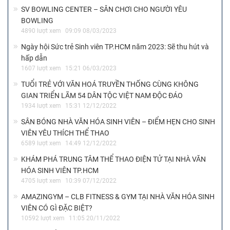
SV BOWLING CENTER – SÂN CHƠI CHO NGƯỜI YÊU
BOWLING
4890 lượt xem
09:09 08/03/2023
Ngày hội Sức trẻ Sinh viên TP.HCM năm 2023: Sẽ thu hút và
hấp dẫn
1607 lượt xem
15:21 06/03/2023
TUỔI TRẺ VỚI VĂN HOÁ TRUYỀN THỐNG CÙNG KHÔNG
GIAN TRIỂN LÃM 54 DÂN TỘC VIỆT NAM ĐỘC ĐÁO
1934 lượt xem
15:31 12/12/2022
SÂN BÓNG NHÀ VĂN HÓA SINH VIÊN – ĐIỂM HẸN CHO SINH
VIÊN YÊU THÍCH THỂ THAO
6589 lượt xem
14:49 12/12/2022
KHÁM PHÁ TRUNG TÂM THỂ THAO ĐIỆN TỬ TẠI NHÀ VĂN
HÓA SINH VIÊN TP.HCM
4705 lượt xem
10:39 07/12/2022
AMAZINGYM – CLB FITNESS & GYM TẠI NHÀ VĂN HÓA SINH
VIÊN CÓ GÌ ĐẶC BIỆT?
10592 lượt xem
11:05 20/11/2022