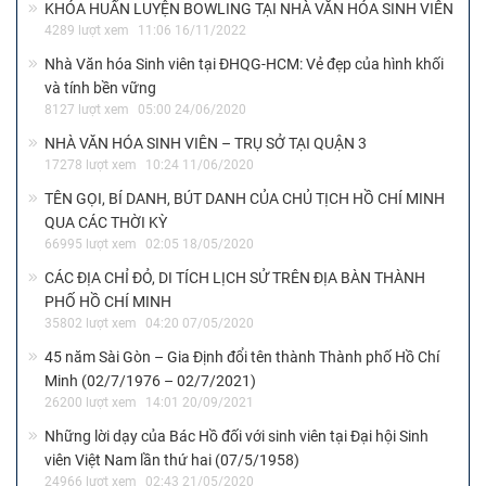
KHÓA HUẤN LUYỆN BOWLING TẠI NHÀ VĂN HÓA SINH VIÊN
4289 lượt xem
11:06 16/11/2022
Nhà Văn hóa Sinh viên tại ĐHQG-HCM: Vẻ đẹp của hình khối
và tính bền vững
8127 lượt xem
05:00 24/06/2020
NHÀ VĂN HÓA SINH VIÊN – TRỤ SỞ TẠI QUẬN 3
17278 lượt xem
10:24 11/06/2020
TÊN GỌI, BÍ DANH, BÚT DANH CỦA CHỦ TỊCH HỒ CHÍ MINH
QUA CÁC THỜI KỲ
66995 lượt xem
02:05 18/05/2020
CÁC ĐỊA CHỈ ĐỎ, DI TÍCH LỊCH SỬ TRÊN ĐỊA BÀN THÀNH
PHỐ HỒ CHÍ MINH
35802 lượt xem
04:20 07/05/2020
45 năm Sài Gòn – Gia Định đổi tên thành Thành phố Hồ Chí
Minh (02/7/1976 – 02/7/2021)
26200 lượt xem
14:01 20/09/2021
Những lời dạy của Bác Hồ đối với sinh viên tại Đại hội Sinh
viên Việt Nam lần thứ hai (07/5/1958)
24966 lượt xem
02:43 21/05/2020