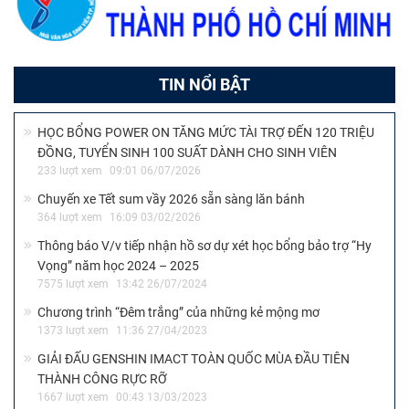
TIN NỔI BẬT
HỌC BỔNG POWER ON TĂNG MỨC TÀI TRỢ ĐẾN 120 TRIỆU
ĐỒNG, TUYỂN SINH 100 SUẤT DÀNH CHO SINH VIÊN
233 lượt xem
09:01 06/07/2026
Chuyến xe Tết sum vầy 2026 sẵn sàng lăn bánh
364 lượt xem
16:09 03/02/2026
Thông báo V/v tiếp nhận hồ sơ dự xét học bổng bảo trợ “Hy
Vọng” năm học 2024 – 2025
7575 lượt xem
13:42 26/07/2024
Chương trình “Đêm trắng” của những kẻ mộng mơ
1373 lượt xem
11:36 27/04/2023
GIẢI ĐẤU GENSHIN IMACT TOÀN QUỐC MÙA ĐẦU TIÊN
THÀNH CÔNG RỰC RỠ
1667 lượt xem
00:43 13/03/2023