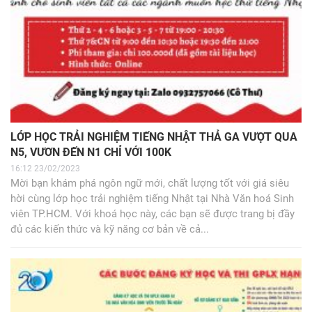
LỚP HỌC TRẢI NGHIỆM TIẾNG NHẬT THẢ GA VƯỢT QUA
N5, VƯƠN ĐẾN N1 CHỈ VỚI 100K
16:12 23/02/2023
Mời bạn khám phá ngôn ngữ mới, chất lượng tốt với giá siêu
hời cùng lớp học trải nghiệm tiếng Nhật tại Nhà Văn hoá Sinh
viên TP.HCM. Với khoá học này, các bạn sẽ được trang bị đầy
đủ các kiến thức và kỹ năng cơ bản về cả...