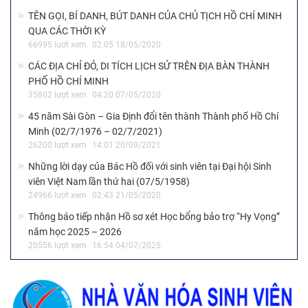
TÊN GỌI, BÍ DANH, BÚT DANH CỦA CHỦ TỊCH HỒ CHÍ MINH
QUA CÁC THỜI KỲ
66995 lượt xem
02:05 18/05/2020
CÁC ĐỊA CHỈ ĐỎ, DI TÍCH LỊCH SỬ TRÊN ĐỊA BÀN THÀNH
PHỐ HỒ CHÍ MINH
35802 lượt xem
04:20 07/05/2020
45 năm Sài Gòn – Gia Định đổi tên thành Thành phố Hồ Chí
Minh (02/7/1976 – 02/7/2021)
26200 lượt xem
14:01 20/09/2021
Những lời dạy của Bác Hồ đối với sinh viên tại Đại hội Sinh
viên Việt Nam lần thứ hai (07/5/1958)
24966 lượt xem
02:43 21/05/2020
Thông báo tiếp nhận Hồ sơ xét Học bổng bảo trợ “Hy Vọng”
năm học 2025 – 2026
20556 lượt xem
16:54 04/07/2025