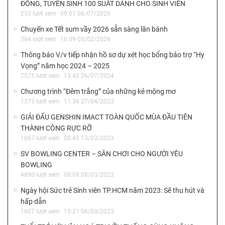
ĐỒNG, TUYỂN SINH 100 SUẤT DÀNH CHO SINH VIÊN
233 lượt xem
09:01 06/07/2026
Chuyến xe Tết sum vầy 2026 sẵn sàng lăn bánh
364 lượt xem
16:09 03/02/2026
Thông báo V/v tiếp nhận hồ sơ dự xét học bổng bảo trợ “Hy
Vọng” năm học 2024 – 2025
7575 lượt xem
13:42 26/07/2024
Chương trình “Đêm trắng” của những kẻ mộng mơ
1373 lượt xem
11:36 27/04/2023
GIẢI ĐẤU GENSHIN IMACT TOÀN QUỐC MÙA ĐẦU TIÊN
THÀNH CÔNG RỰC RỠ
1667 lượt xem
00:43 13/03/2023
SV BOWLING CENTER – SÂN CHƠI CHO NGƯỜI YÊU
BOWLING
4890 lượt xem
09:09 08/03/2023
Ngày hội Sức trẻ Sinh viên TP.HCM năm 2023: Sẽ thu hút và
hấp dẫn
1607 lượt xem
15:21 06/03/2023