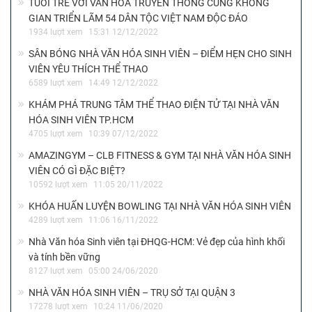
TUỔI TRẺ VỚI VĂN HOÁ TRUYỀN THỐNG CÙNG KHÔNG
GIAN TRIỂN LÃM 54 DÂN TỘC VIỆT NAM ĐỘC ĐÁO
1934 lượt xem
15:31 12/12/2022
SÂN BÓNG NHÀ VĂN HÓA SINH VIÊN – ĐIỂM HẸN CHO SINH
VIÊN YÊU THÍCH THỂ THAO
6589 lượt xem
14:49 12/12/2022
KHÁM PHÁ TRUNG TÂM THỂ THAO ĐIỆN TỬ TẠI NHÀ VĂN
HÓA SINH VIÊN TP.HCM
4705 lượt xem
10:39 07/12/2022
AMAZINGYM – CLB FITNESS & GYM TẠI NHÀ VĂN HÓA SINH
VIÊN CÓ GÌ ĐẶC BIỆT?
10592 lượt xem
11:05 20/11/2022
KHÓA HUẤN LUYỆN BOWLING TẠI NHÀ VĂN HÓA SINH VIÊN
4289 lượt xem
11:06 16/11/2022
Nhà Văn hóa Sinh viên tại ĐHQG-HCM: Vẻ đẹp của hình khối
và tính bền vững
8127 lượt xem
05:00 24/06/2020
NHÀ VĂN HÓA SINH VIÊN – TRỤ SỞ TẠI QUẬN 3
17278 lượt xem
10:24 11/06/2020