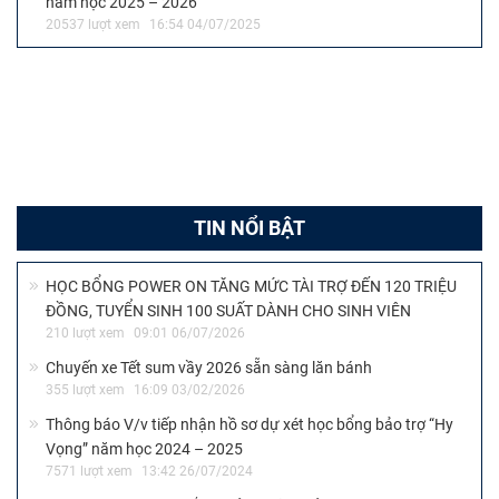
năm học 2025 – 2026
20537 lượt xem
16:54 04/07/2025
TIN NỔI BẬT
HỌC BỔNG POWER ON TĂNG MỨC TÀI TRỢ ĐẾN 120 TRIỆU
ĐỒNG, TUYỂN SINH 100 SUẤT DÀNH CHO SINH VIÊN
210 lượt xem
09:01 06/07/2026
Chuyến xe Tết sum vầy 2026 sẵn sàng lăn bánh
355 lượt xem
16:09 03/02/2026
Thông báo V/v tiếp nhận hồ sơ dự xét học bổng bảo trợ “Hy
Vọng” năm học 2024 – 2025
7571 lượt xem
13:42 26/07/2024