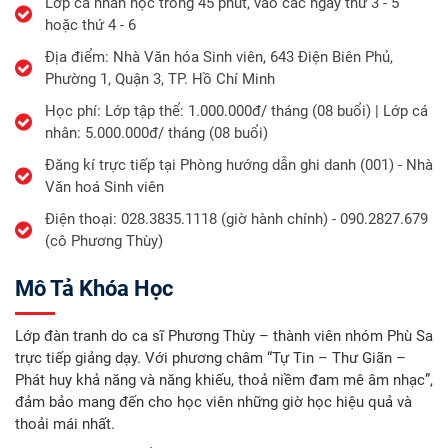
Lớp cá nhân học trong 45 phút, vào các ngày thứ 3 - 5
hoặc thứ 4 - 6
Địa điểm: Nhà Văn hóa Sinh viên, 643 Điện Biên Phủ,
Phường 1, Quận 3, TP. Hồ Chí Minh
Học phí: Lớp tập thể: 1.000.000đ/ tháng (08 buổi) | Lớp cá
nhân: 5.000.000đ/ tháng (08 buổi)
Đăng kí trực tiếp tại Phòng hướng dẫn ghi danh (001) - Nhà
Văn hoá Sinh viên
Điện thoại: 028.3835.1118 (giờ hành chính) - 090.2827.679
(cô Phương Thùy)
Mô Tả Khóa Học
Lớp đàn tranh do ca sĩ Phương Thùy – thành viên nhóm Phù Sa
trực tiếp giảng dạy. Với phương châm “Tự Tin – Thư Giãn –
Phát huy khả năng và năng khiếu, thoả niềm đam mê âm nhạc”,
đảm bảo mang đến cho học viên những giờ học hiệu quả và
thoải mái nhất.