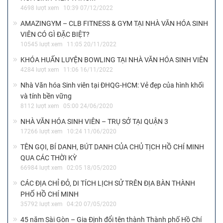
4698 lượt xem
10:39 07/12/2022
AMAZINGYM – CLB FITNESS & GYM TẠI NHÀ VĂN HÓA SINH
VIÊN CÓ GÌ ĐẶC BIỆT?
10545 lượt xem
11:05 20/11/2022
KHÓA HUẤN LUYỆN BOWLING TẠI NHÀ VĂN HÓA SINH VIÊN
4284 lượt xem
11:06 16/11/2022
Nhà Văn hóa Sinh viên tại ĐHQG-HCM: Vẻ đẹp của hình khối
và tính bền vững
8112 lượt xem
05:00 24/06/2020
NHÀ VĂN HÓA SINH VIÊN – TRỤ SỞ TẠI QUẬN 3
17266 lượt xem
10:24 11/06/2020
TÊN GỌI, BÍ DANH, BÚT DANH CỦA CHỦ TỊCH HỒ CHÍ MINH
QUA CÁC THỜI KỲ
66984 lượt xem
02:05 18/05/2020
CÁC ĐỊA CHỈ ĐỎ, DI TÍCH LỊCH SỬ TRÊN ĐỊA BÀN THÀNH
PHỐ HỒ CHÍ MINH
35792 lượt xem
04:20 07/05/2020
45 năm Sài Gòn – Gia Định đổi tên thành Thành phố Hồ Chí