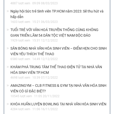
4887 lượt xem
09:09 08/03/2023
Ngày hội Sức trẻ Sinh viên TP.HCM năm 2023: Sẽ thu hút và
hấp dẫn
1603 lượt xem
15:21 06/03/2023
TUỔI TRẺ VỚI VĂN HOÁ TRUYỀN THỐNG CÙNG KHÔNG
GIAN TRIỂN LÃM 54 DÂN TỘC VIỆT NAM ĐỘC ĐÁO
1929 lượt xem
15:31 12/12/2022
SÂN BÓNG NHÀ VĂN HÓA SINH VIÊN – ĐIỂM HẸN CHO SINH
VIÊN YÊU THÍCH THỂ THAO
6580 lượt xem
14:49 12/12/2022
KHÁM PHÁ TRUNG TÂM THỂ THAO ĐIỆN TỬ TẠI NHÀ VĂN
HÓA SINH VIÊN TP.HCM
4698 lượt xem
10:39 07/12/2022
AMAZINGYM – CLB FITNESS & GYM TẠI NHÀ VĂN HÓA SINH
VIÊN CÓ GÌ ĐẶC BIỆT?
10545 lượt xem
11:05 20/11/2022
KHÓA HUẤN LUYỆN BOWLING TẠI NHÀ VĂN HÓA SINH VIÊN
4284 lượt xem
11:06 16/11/2022