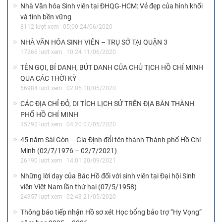
Nhà Văn hóa Sinh viên tại ĐHQG-HCM: Vẻ đẹp của hình khối
và tính bền vững
8112 lượt xem
05:00 24/06/2020
NHÀ VĂN HÓA SINH VIÊN – TRỤ SỞ TẠI QUẬN 3
17266 lượt xem
10:24 11/06/2020
TÊN GỌI, BÍ DANH, BÚT DANH CỦA CHỦ TỊCH HỒ CHÍ MINH
QUA CÁC THỜI KỲ
66984 lượt xem
02:05 18/05/2020
CÁC ĐỊA CHỈ ĐỎ, DI TÍCH LỊCH SỬ TRÊN ĐỊA BÀN THÀNH
PHỐ HỒ CHÍ MINH
35792 lượt xem
04:20 07/05/2020
45 năm Sài Gòn – Gia Định đổi tên thành Thành phố Hồ Chí
Minh (02/7/1976 – 02/7/2021)
26190 lượt xem
14:01 20/09/2021
Những lời dạy của Bác Hồ đối với sinh viên tại Đại hội Sinh
viên Việt Nam lần thứ hai (07/5/1958)
24957 lượt xem
02:43 21/05/2020
Thông báo tiếp nhận Hồ sơ xét Học bổng bảo trợ “Hy Vọng”