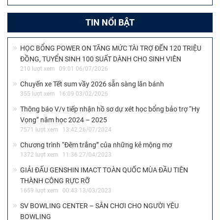
TIN NỔI BẬT
HỌC BỔNG POWER ON TĂNG MỨC TÀI TRỢ ĐẾN 120 TRIỆU
ĐỒNG, TUYỂN SINH 100 SUẤT DÀNH CHO SINH VIÊN
210 lượt xem
09:01 06/07/2026
Chuyến xe Tết sum vầy 2026 sẵn sàng lăn bánh
355 lượt xem
16:09 03/02/2026
Thông báo V/v tiếp nhận hồ sơ dự xét học bổng bảo trợ “Hy
Vọng” năm học 2024 – 2025
7571 lượt xem
13:42 26/07/2024
Chương trình “Đêm trắng” của những kẻ mộng mơ
1372 lượt xem
11:36 27/04/2023
GIẢI ĐẤU GENSHIN IMACT TOÀN QUỐC MÙA ĐẦU TIÊN
THÀNH CÔNG RỰC RỠ
1659 lượt xem
00:43 13/03/2023
SV BOWLING CENTER – SÂN CHƠI CHO NGƯỜI YÊU
BOWLING