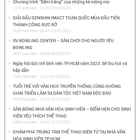
Chương trình “Đêm trắng” của những kẻ mộng mơ
1372 lượt xem
11:36 27/04/2023
GIẢI ĐẤU GENSHIN IMACT TOÀN QUỐC MÙA ĐẦU TIÊN
THÀNH CÔNG RỰC RỠ
1659 lượt xem
00:43 13/03/2023
SV BOWLING CENTER – SÂN CHƠI CHO NGƯỜI YÊU
BOWLING
4887 lượt xem
09:09 08/03/2023
Ngày hội Sức trẻ Sinh viên TP.HCM năm 2023: Sẽ thu hút và
hấp dẫn
1603 lượt xem
15:21 06/03/2023
TUỔI TRẺ VỚI VĂN HOÁ TRUYỀN THỐNG CÙNG KHÔNG
GIAN TRIỂN LÃM 54 DÂN TỘC VIỆT NAM ĐỘC ĐÁO
1929 lượt xem
15:31 12/12/2022
SÂN BÓNG NHÀ VĂN HÓA SINH VIÊN – ĐIỂM HẸN CHO SINH
VIÊN YÊU THÍCH THỂ THAO
6580 lượt xem
14:49 12/12/2022
KHÁM PHÁ TRUNG TÂM THỂ THAO ĐIỆN TỬ TẠI NHÀ VĂN
HÓA SINH VIÊN TP.HCM