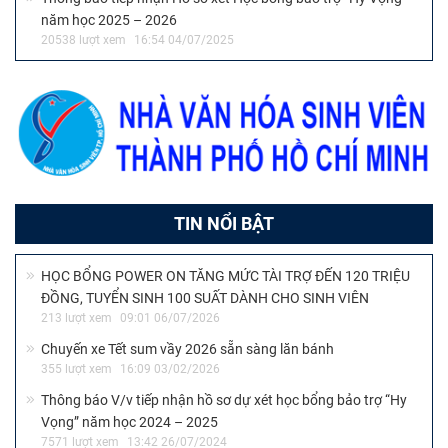
năm học 2025 – 2026
20538 lượt xem
16:54 04/07/2025
TIN NỔI BẬT
HỌC BỔNG POWER ON TĂNG MỨC TÀI TRỢ ĐẾN 120 TRIỆU
ĐỒNG, TUYỂN SINH 100 SUẤT DÀNH CHO SINH VIÊN
213 lượt xem
09:01 06/07/2026
Chuyến xe Tết sum vầy 2026 sẵn sàng lăn bánh
355 lượt xem
16:09 03/02/2026
Thông báo V/v tiếp nhận hồ sơ dự xét học bổng bảo trợ “Hy
Vọng” năm học 2024 – 2025
7571 lượt xem
13:42 26/07/2024