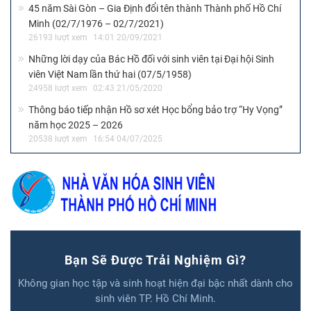
45 năm Sài Gòn – Gia Định đổi tên thành Thành phố Hồ Chí
Minh (02/7/1976 – 02/7/2021)
26193 lượt xem
14:01 20/09/2021
Những lời dạy của Bác Hồ đối với sinh viên tại Đại hội Sinh
viên Việt Nam lần thứ hai (07/5/1958)
24958 lượt xem
02:43 21/05/2020
Thông báo tiếp nhận Hồ sơ xét Học bổng bảo trợ “Hy Vọng”
năm học 2025 – 2026
20538 lượt xem
16:54 04/07/2025
Bạn Sẽ Được Trải Nghiệm Gì?
Không gian học tập và sinh hoạt hiện đại bậc nhất dành cho
sinh viên TP. Hồ Chí Minh.