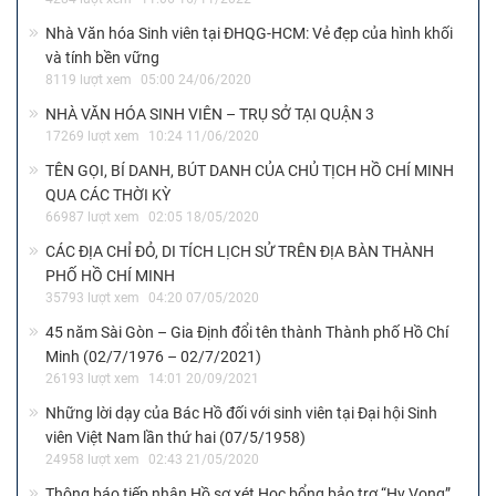
Nhà Văn hóa Sinh viên tại ĐHQG-HCM: Vẻ đẹp của hình khối
và tính bền vững
8119 lượt xem
05:00 24/06/2020
NHÀ VĂN HÓA SINH VIÊN – TRỤ SỞ TẠI QUẬN 3
17269 lượt xem
10:24 11/06/2020
TÊN GỌI, BÍ DANH, BÚT DANH CỦA CHỦ TỊCH HỒ CHÍ MINH
QUA CÁC THỜI KỲ
66987 lượt xem
02:05 18/05/2020
CÁC ĐỊA CHỈ ĐỎ, DI TÍCH LỊCH SỬ TRÊN ĐỊA BÀN THÀNH
PHỐ HỒ CHÍ MINH
35793 lượt xem
04:20 07/05/2020
45 năm Sài Gòn – Gia Định đổi tên thành Thành phố Hồ Chí
Minh (02/7/1976 – 02/7/2021)
26193 lượt xem
14:01 20/09/2021
Những lời dạy của Bác Hồ đối với sinh viên tại Đại hội Sinh
viên Việt Nam lần thứ hai (07/5/1958)
24958 lượt xem
02:43 21/05/2020
Thông báo tiếp nhận Hồ sơ xét Học bổng bảo trợ “Hy Vọng”