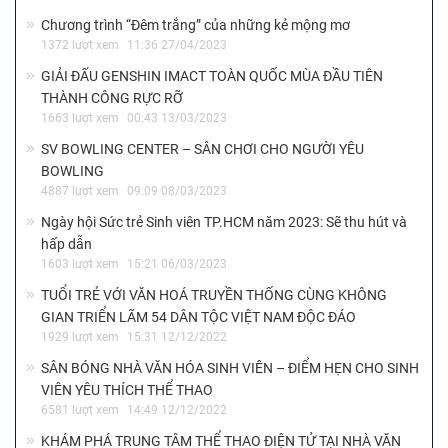
Chương trình “Đêm trắng” của những kẻ mộng mơ
1372 lượt xem
11:36 27/04/2023
GIẢI ĐẤU GENSHIN IMACT TOÀN QUỐC MÙA ĐẦU TIÊN
THÀNH CÔNG RỰC RỠ
1663 lượt xem
00:43 13/03/2023
SV BOWLING CENTER – SÂN CHƠI CHO NGƯỜI YÊU
BOWLING
4887 lượt xem
09:09 08/03/2023
Ngày hội Sức trẻ Sinh viên TP.HCM năm 2023: Sẽ thu hút và
hấp dẫn
1603 lượt xem
15:21 06/03/2023
TUỔI TRẺ VỚI VĂN HOÁ TRUYỀN THỐNG CÙNG KHÔNG
GIAN TRIỂN LÃM 54 DÂN TỘC VIỆT NAM ĐỘC ĐÁO
1929 lượt xem
15:31 12/12/2022
SÂN BÓNG NHÀ VĂN HÓA SINH VIÊN – ĐIỂM HẸN CHO SINH
VIÊN YÊU THÍCH THỂ THAO
6581 lượt xem
14:49 12/12/2022
KHÁM PHÁ TRUNG TÂM THỂ THAO ĐIỆN TỬ TẠI NHÀ VĂN