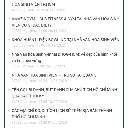
HÓA SINH VIÊN TP.HCM
4698 lượt xem
10:39 07/12/2022
AMAZINGYM – CLB FITNESS & GYM TẠI NHÀ VĂN HÓA SINH
VIÊN CÓ GÌ ĐẶC BIỆT?
10552 lượt xem
11:05 20/11/2022
KHÓA HUẤN LUYỆN BOWLING TẠI NHÀ VĂN HÓA SINH VIÊN
4284 lượt xem
11:06 16/11/2022
Nhà Văn hóa Sinh viên tại ĐHQG-HCM: Vẻ đẹp của hình khối
và tính bền vững
8119 lượt xem
05:00 24/06/2020
NHÀ VĂN HÓA SINH VIÊN – TRỤ SỞ TẠI QUẬN 3
17269 lượt xem
10:24 11/06/2020
TÊN GỌI, BÍ DANH, BÚT DANH CỦA CHỦ TỊCH HỒ CHÍ MINH
QUA CÁC THỜI KỲ
66987 lượt xem
02:05 18/05/2020
CÁC ĐỊA CHỈ ĐỎ, DI TÍCH LỊCH SỬ TRÊN ĐỊA BÀN THÀNH
PHỐ HỒ CHÍ MINH
35793 lượt xem
04:20 07/05/2020