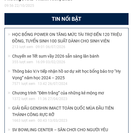
09:56 22/10/2025
TIN NỔI BẬT
HỌC BỔNG POWER ON TĂNG MỨC TÀI TRỢ ĐẾN 120 TRIỆU
ĐỒNG, TUYỂN SINH 100 SUẤT DÀNH CHO SINH VIÊN
213 lượt xem
09:01 06/07/2026
Chuyến xe Tết sum vầy 2026 sẵn sàng lăn bánh
355 lượt xem
16:09 03/02/2026
Thông báo V/v tiếp nhận hồ sơ dự xét học bổng bảo trợ “Hy
Vọng” năm học 2024 – 2025
7571 lượt xem
13:42 26/07/2024
Chương trình “Đêm trắng” của những kẻ mộng mơ
1372 lượt xem
11:36 27/04/2023
GIẢI ĐẤU GENSHIN IMACT TOÀN QUỐC MÙA ĐẦU TIÊN
THÀNH CÔNG RỰC RỠ
1663 lượt xem
00:43 13/03/2023
SV BOWLING CENTER – SÂN CHƠI CHO NGƯỜI YÊU