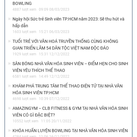
BOWLING
4887 lượt xem
09:09 08/03/2023
Ngày hội Sức trẻ Sinh viên TP.HCM năm 2023: Sẽ thu hút và
hấp dẫn
1603 lượt xem
15:21 06/03/2023
TUỔI TRẺ VỚI VĂN HOÁ TRUYỀN THỐNG CÙNG KHÔNG
GIAN TRIỂN LÃM 54 DÂN TỘC VIỆT NAM ĐỘC ĐÁO
1929 lượt xem
15:31 12/12/2022
SÂN BÓNG NHÀ VĂN HÓA SINH VIÊN – ĐIỂM HẸN CHO SINH
VIÊN YÊU THÍCH THỂ THAO
6581 lượt xem
14:49 12/12/2022
KHÁM PHÁ TRUNG TÂM THỂ THAO ĐIỆN TỬ TẠI NHÀ VĂN
HÓA SINH VIÊN TP.HCM
4698 lượt xem
10:39 07/12/2022
AMAZINGYM – CLB FITNESS & GYM TẠI NHÀ VĂN HÓA SINH
VIÊN CÓ GÌ ĐẶC BIỆT?
10552 lượt xem
11:05 20/11/2022
KHÓA HUẤN LUYỆN BOWLING TẠI NHÀ VĂN HÓA SINH VIÊN
4284 lượt xem
11:06 16/11/2022