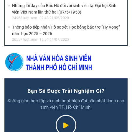
Những lời dạy của Bác Hồ đối với sinh viên tại Đại hội Sinh
viên Việt Nam lần thứ hai (07/5/1958)
24968 lượt xem
02:43 21/05/2020
Thông báo tiếp nhận Hồ sơ xét Học bổng bảo trợ “Hy Vọng”
năm học 2025 – 2026
20557 lượt xem
16:54 04/07/2025
Bạn Sẽ Được Trải Nghiệm Gì?
Không gian học tập và sinh hoạt hiện đại bậc nhất dành cho
sinh viên TP. Hồ Chí Minh.