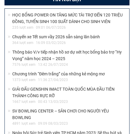
HỌC BỔNG POWER ON TĂNG MỨC TÀI TRỢ ĐẾN 120 TRIỆU
ĐỒNG, TUYỂN SINH 100 SUẤT DÀNH CHO SINH VIÊN
235 lượt xem
09:01 06/07/2026
Chuyến xe Tết sum vầy 2026 sẵn sàng lăn bánh
364 lượt xem
16:09 03/02/2026
Thông báo V/v tiếp nhận hồ sơ dự xét học bổng bảo trợ “Hy
Vọng” năm học 2024 – 2025
7576 lượt xem
13:42 26/07/2024
Chương trình “Đêm trắng” của những kẻ mộng mơ
1373 lượt xem
11:36 27/04/2023
GIẢI ĐẤU GENSHIN IMACT TOÀN QUỐC MÙA ĐẦU TIÊN
THÀNH CÔNG RỰC RỠ
1667 lượt xem
00:43 13/03/2023
SV BOWLING CENTER – SÂN CHƠI CHO NGƯỜI YÊU
BOWLING
4891 lượt xem
09:09 08/03/2023
Ngày hội Sức trẻ Sinh viên TP.HCM năm 2023: Sẽ thu hút và