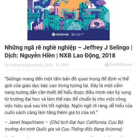
Những ngã rẽ nghề nghiệp – Jeffrey J Selingo |
Dịch: Nguyễn Hiền | NXB Lao Động, 2018
In:
Sách
Print
Email
on
Tháng mười một 20, 2025
“Selingo mang đến một tấm bản đồ quan trọng để định vị thế
giới của giáo dục bậc cao trong tương lai. Đây là một cẩm
nang hướng dẫn cần thiết để hiểu được điều mình nên kỳ vọng
từ trường đại học và làm thế nào để chuẩn bị cho một công
việc hiệu quả sau khi tốt nghiệp. Ngôn ngữ rõ ràng, dễ hiểu của
cuốn sách càng làm tăng thêm giá trị của nó.”
– Janet Napolitano –
(Chủ tịch Đại học California, Cựu Bộ
trưởng An ninh Quốc gia và Cựu Thống đốc Bang Arizona)