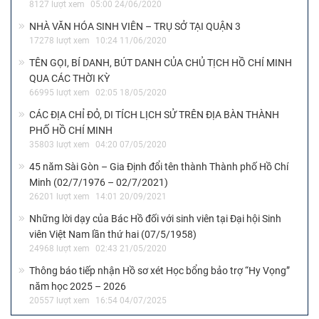
8127 lượt xem
05:00 24/06/2020
NHÀ VĂN HÓA SINH VIÊN – TRỤ SỞ TẠI QUẬN 3
17278 lượt xem
10:24 11/06/2020
TÊN GỌI, BÍ DANH, BÚT DANH CỦA CHỦ TỊCH HỒ CHÍ MINH
QUA CÁC THỜI KỲ
66995 lượt xem
02:05 18/05/2020
CÁC ĐỊA CHỈ ĐỎ, DI TÍCH LỊCH SỬ TRÊN ĐỊA BÀN THÀNH
PHỐ HỒ CHÍ MINH
35803 lượt xem
04:20 07/05/2020
45 năm Sài Gòn – Gia Định đổi tên thành Thành phố Hồ Chí
Minh (02/7/1976 – 02/7/2021)
26201 lượt xem
14:01 20/09/2021
Những lời dạy của Bác Hồ đối với sinh viên tại Đại hội Sinh
viên Việt Nam lần thứ hai (07/5/1958)
24968 lượt xem
02:43 21/05/2020
Thông báo tiếp nhận Hồ sơ xét Học bổng bảo trợ “Hy Vọng”
năm học 2025 – 2026
20557 lượt xem
16:54 04/07/2025