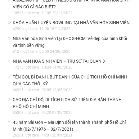
AMAZINGYM – CLB FITNESS & GYM TẠI NHÀ VĂN HÓA SINH
VIÊN CÓ GÌ ĐẶC BIỆT?
10595 lượt xem
11:05 20/11/2022
KHÓA HUẤN LUYỆN BOWLING TẠI NHÀ VĂN HÓA SINH VIÊN
4290 lượt xem
11:06 16/11/2022
Nhà Văn hóa Sinh viên tại ĐHQG-HCM: Vẻ đẹp của hình khối
và tính bền vững
8127 lượt xem
05:00 24/06/2020
NHÀ VĂN HÓA SINH VIÊN – TRỤ SỞ TẠI QUẬN 3
17278 lượt xem
10:24 11/06/2020
TÊN GỌI, BÍ DANH, BÚT DANH CỦA CHỦ TỊCH HỒ CHÍ MINH
QUA CÁC THỜI KỲ
66995 lượt xem
02:05 18/05/2020
CÁC ĐỊA CHỈ ĐỎ, DI TÍCH LỊCH SỬ TRÊN ĐỊA BÀN THÀNH
PHỐ HỒ CHÍ MINH
35803 lượt xem
04:20 07/05/2020
45 năm Sài Gòn – Gia Định đổi tên thành Thành phố Hồ Chí
Minh (02/7/1976 – 02/7/2021)
26201 lượt xem
14:01 20/09/2021