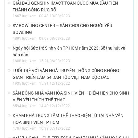
GIẢI ĐẤU GENSHIN IMACT TOÀN QUỐC MÙA ĐẦU TIÊN
THÀNH CÔNG RỰC RỠ
1667 lượt xem
00:43 13/03/2023
SV BOWLING CENTER – SÂN CHƠI CHO NGƯỜI YÊU
BOWLING
4891 lượt xem
09:09 08/03/2023
Ngày hội Sức trẻ Sinh viên TP.HCM năm 2023: Sẽ thu hút và
hấp dẫn
1608 lượt xem
15:21 06/03/2023
TUỔI TRẺ VỚI VĂN HOÁ TRUYỀN THỐNG CÙNG KHÔNG
GIAN TRIỂN LÃM 54 DÂN TỘC VIỆT NAM ĐỘC ĐÁO
1935 lượt xem
15:31 12/12/2022
SÂN BÓNG NHÀ VĂN HÓA SINH VIÊN – ĐIỂM HẸN CHO SINH
VIÊN YÊU THÍCH THỂ THAO
6594 lượt xem
14:49 12/12/2022
KHÁM PHÁ TRUNG TÂM THỂ THAO ĐIỆN TỬ TẠI NHÀ VĂN
HÓA SINH VIÊN TP.HCM
4707 lượt xem
10:39 07/12/2022