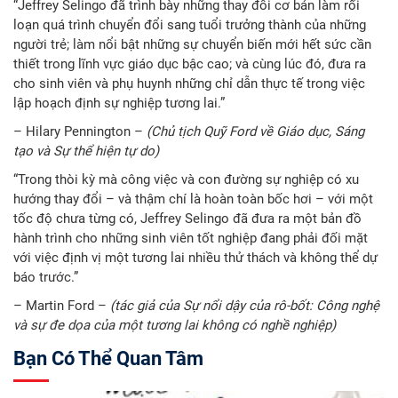
“Jeffrey Selingo đã trình bày những thay đổi cơ bản làm rối
loạn quá trình chuyển đổi sang tuổi trưởng thành của những
người trẻ; làm nổi bật những sự chuyển biến mới hết sức cần
thiết trong lĩnh vực giáo dục bậc cao; và cùng lúc đó, đưa ra
cho sinh viên và phụ huynh những chỉ dẫn thực tế trong việc
lập hoạch định sự nghiệp tương lai.”
– Hilary Pennington –
(Chủ tịch Quỹ Ford về Giáo dục, Sáng
tạo và Sự thể hiện tự do)
“Trong thòi kỳ mà công việc và con đường sự nghiệp có xu
hướng thay đổi – và thậm chí là hoàn toàn bốc hơi – với một
tốc độ chưa từng có, Jeffrey Selingo đã đưa ra một bản đồ
hành trình cho những sinh viên tốt nghiệp đang phải đối mặt
với việc định vị một tương lai nhiều thử thách và không thể dự
báo trước.”
– Martin Ford –
(tác giả của Sự nổi dậy của rô-bốt: Công nghệ
và sự đe dọa của một tương lai không có nghề nghiệp)
Bạn Có Thể Quan Tâm