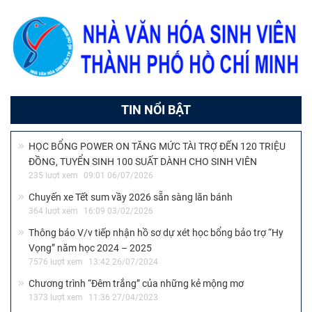
TIN NỔI BẬT
HỌC BỔNG POWER ON TĂNG MỨC TÀI TRỢ ĐẾN 120 TRIỆU
ĐỒNG, TUYỂN SINH 100 SUẤT DÀNH CHO SINH VIÊN
235 lượt xem
09:01 06/07/2026
Chuyến xe Tết sum vầy 2026 sẵn sàng lăn bánh
364 lượt xem
16:09 03/02/2026
Thông báo V/v tiếp nhận hồ sơ dự xét học bổng bảo trợ “Hy
Vọng” năm học 2024 – 2025
7576 lượt xem
13:42 26/07/2024
Chương trình “Đêm trắng” của những kẻ mộng mơ
1373 lượt xem
11:36 27/04/2023