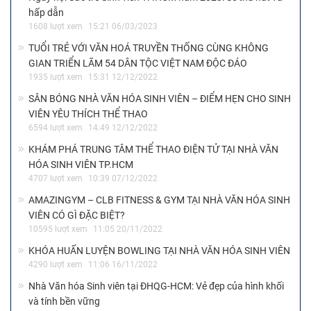
hấp dẫn
1608 lượt xem
15:21 06/03/2023
TUỔI TRẺ VỚI VĂN HOÁ TRUYỀN THỐNG CÙNG KHÔNG
GIAN TRIỂN LÃM 54 DÂN TỘC VIỆT NAM ĐỘC ĐÁO
1935 lượt xem
15:31 12/12/2022
SÂN BÓNG NHÀ VĂN HÓA SINH VIÊN – ĐIỂM HẸN CHO SINH
VIÊN YÊU THÍCH THỂ THAO
6594 lượt xem
14:49 12/12/2022
KHÁM PHÁ TRUNG TÂM THỂ THAO ĐIỆN TỬ TẠI NHÀ VĂN
HÓA SINH VIÊN TP.HCM
4707 lượt xem
10:39 07/12/2022
AMAZINGYM – CLB FITNESS & GYM TẠI NHÀ VĂN HÓA SINH
VIÊN CÓ GÌ ĐẶC BIỆT?
10595 lượt xem
11:05 20/11/2022
KHÓA HUẤN LUYỆN BOWLING TẠI NHÀ VĂN HÓA SINH VIÊN
4290 lượt xem
11:06 16/11/2022
Nhà Văn hóa Sinh viên tại ĐHQG-HCM: Vẻ đẹp của hình khối
và tính bền vững