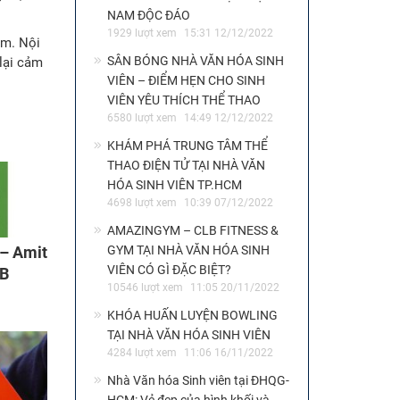
NAM ĐỘC ĐÁO
1929 lượt xem
15:31 12/12/2022
âm. Nội
SÂN BÓNG NHÀ VĂN HÓA SINH
 lại cảm
VIÊN – ĐIỂM HẸN CHO SINH
VIÊN YÊU THÍCH THỂ THAO
6580 lượt xem
14:49 12/12/2022
KHÁM PHÁ TRUNG TÂM THỂ
THAO ĐIỆN TỬ TẠI NHÀ VĂN
HÓA SINH VIÊN TP.HCM
4698 lượt xem
10:39 07/12/2022
AMAZINGYM – CLB FITNESS &
GYM TẠI NHÀ VĂN HÓA SINH
 – Amit
VIÊN CÓ GÌ ĐẶC BIỆT?
XB
10546 lượt xem
11:05 20/11/2022
KHÓA HUẤN LUYỆN BOWLING
TẠI NHÀ VĂN HÓA SINH VIÊN
4284 lượt xem
11:06 16/11/2022
Nhà Văn hóa Sinh viên tại ĐHQG-