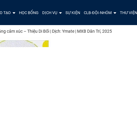
O TẠO
HỌC BỔNG
DỊCH VỤ
SỰ KIỆN
CLB-ĐỘI-NHÓM
THƯ VIỆ
ng cảm xúc – Thiệu Di Bối | Dịch: Ymate | MXB Dân Trí, 2025