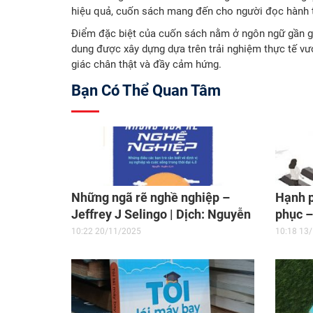
hiệu quả, cuốn sách mang đến cho người đọc hành t
Điểm đặc biệt của cuốn sách nằm ở ngôn ngữ gần gũ
dung được xây dựng dựa trên trải nghiệm thực tế vư
giác chân thật và đầy cảm hứng.
Bạn Có Thể Quan Tâm
Những ngã rẽ nghề nghiệp –
Hạnh 
Jeffrey J Selingo | Dịch: Nguyễn
phục –
Hiền | NXB Lao Động, 2018
Lao Độ
10:22 20/11/2025
10:18 13