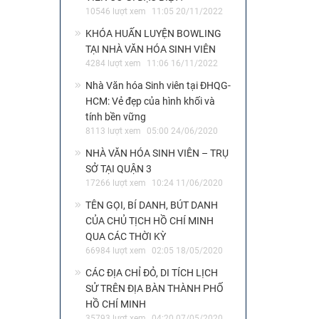
10546 lượt xem
11:05 20/11/2022
KHÓA HUẤN LUYỆN BOWLING
TẠI NHÀ VĂN HÓA SINH VIÊN
4284 lượt xem
11:06 16/11/2022
Nhà Văn hóa Sinh viên tại ĐHQG-
HCM: Vẻ đẹp của hình khối và
tính bền vững
8113 lượt xem
05:00 24/06/2020
NHÀ VĂN HÓA SINH VIÊN – TRỤ
SỞ TẠI QUẬN 3
17266 lượt xem
10:24 11/06/2020
TÊN GỌI, BÍ DANH, BÚT DANH
CỦA CHỦ TỊCH HỒ CHÍ MINH
QUA CÁC THỜI KỲ
66984 lượt xem
02:05 18/05/2020
CÁC ĐỊA CHỈ ĐỎ, DI TÍCH LỊCH
SỬ TRÊN ĐỊA BÀN THÀNH PHỐ
HỒ CHÍ MINH
35793 lượt xem
04:20 07/05/2020