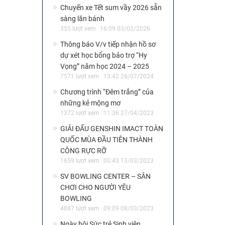
Chuyến xe Tết sum vầy 2026 sẵn
sàng lăn bánh
355 lượt xem
16:09 03/02/2026
Thông báo V/v tiếp nhận hồ sơ
dự xét học bổng bảo trợ “Hy
Vọng” năm học 2024 – 2025
7571 lượt xem
13:42 26/07/2024
Chương trình “Đêm trắng” của
những kẻ mộng mơ
1372 lượt xem
11:36 27/04/2023
GIẢI ĐẤU GENSHIN IMACT TOÀN
QUỐC MÙA ĐẦU TIÊN THÀNH
CÔNG RỰC RỠ
1659 lượt xem
00:43 13/03/2023
SV BOWLING CENTER – SÂN
CHƠI CHO NGƯỜI YÊU
BOWLING
4887 lượt xem
09:09 08/03/2023
Ngày hội Sức trẻ Sinh viên