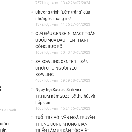
7571 lượt xem
13:42 26/07/2024
Chương trình “Đêm trắng” của
những kẻ mộng mơ
1372 lượt xem
11:36 27/04/2023
GIẢI ĐẤU GENSHIN IMACT TOÀN
QUỐC MÙA ĐẦU TIÊN THÀNH
CÔNG RỰC RỠ
1659 lượt xem
00:43 13/03/2023
SV BOWLING CENTER – SÂN
CHƠI CHO NGƯỜI YÊU
BOWLING
4887 lượt xem
09:09 08/03/2023
B
Ngày hội Sức trẻ Sinh viên
TP.HCM năm 2023: Sẽ thu hút và
hấp dẫn
1603 lượt xem
15:21 06/03/2023
t
Email
TUỔI TRẺ VỚI VĂN HOÁ TRUYỀN
 bước
THỐNG CÙNG KHÔNG GIAN
iản,
TRIỂN LÃM 54 DÂN TỘC VIỆT