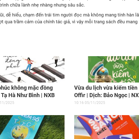
rình chữa lành nhẹ nhàng nhưng sâu sắc.
i, dễ hiểu, chạm đến trái tim người đọc mà không mang tính hàn l
ợt qua trầm cảm của chính tác giả, vì vậy mỗi trang sách đều mang
phúc không mặc đồng
Vừa du lịch vừa kiếm tiền
 Tạ Hà Như Bình | NXB
Offir | Dịch: Bảo Ngọc | N
ng, 2019
Thanh Niên, 2018
/11/2025
10:16 05/11/2025