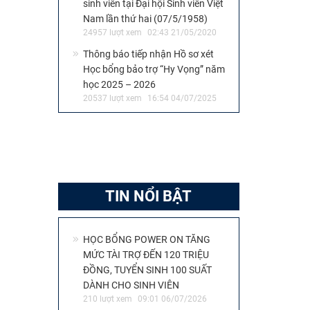
sinh viên tại Đại hội Sinh viên Việt
Nam lần thứ hai (07/5/1958)
24957 lượt xem
02:43 21/05/2020
Thông báo tiếp nhận Hồ sơ xét
Học bổng bảo trợ “Hy Vọng” năm
học 2025 – 2026
20537 lượt xem
16:54 04/07/2025
TIN NỔI BẬT
HỌC BỔNG POWER ON TĂNG
MỨC TÀI TRỢ ĐẾN 120 TRIỆU
ĐỒNG, TUYỂN SINH 100 SUẤT
DÀNH CHO SINH VIÊN
210 lượt xem
09:01 06/07/2026