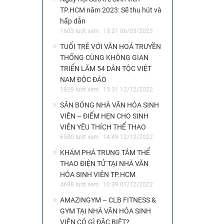
TP.HCM năm 2023: Sẽ thu hút và
hấp dẫn
1603 lượt xem
15:21 06/03/2023
TUỔI TRẺ VỚI VĂN HOÁ TRUYỀN
THỐNG CÙNG KHÔNG GIAN
TRIỂN LÃM 54 DÂN TỘC VIỆT
NAM ĐỘC ĐÁO
1929 lượt xem
15:31 12/12/2022
SÂN BÓNG NHÀ VĂN HÓA SINH
VIÊN – ĐIỂM HẸN CHO SINH
VIÊN YÊU THÍCH THỂ THAO
6580 lượt xem
14:49 12/12/2022
KHÁM PHÁ TRUNG TÂM THỂ
THAO ĐIỆN TỬ TẠI NHÀ VĂN
HÓA SINH VIÊN TP.HCM
4698 lượt xem
10:39 07/12/2022
AMAZINGYM – CLB FITNESS &
GYM TẠI NHÀ VĂN HÓA SINH
VIÊN CÓ GÌ ĐẶC BIỆT?