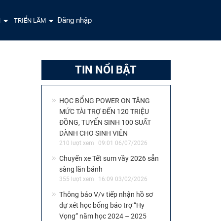
Đăng nhập
N
TRIỂN LÃM
TIN NỔI BẬT
HỌC BỔNG POWER ON TĂNG
MỨC TÀI TRỢ ĐẾN 120 TRIỆU
ĐỒNG, TUYỂN SINH 100 SUẤT
DÀNH CHO SINH VIÊN
210 lượt xem
09:01 06/07/2026
Chuyến xe Tết sum vầy 2026 sẵn
sàng lăn bánh
355 lượt xem
16:09 03/02/2026
Thông báo V/v tiếp nhận hồ sơ
dự xét học bổng bảo trợ “Hy
Vọng” năm học 2024 – 2025