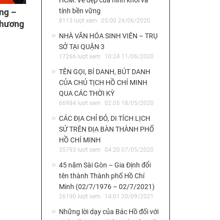
HCM: Vẻ đẹp của hình khối và
tính bền vững
ng –
8113 lượt xem
05:00 24/06/2020
Phương
NHÀ VĂN HÓA SINH VIÊN – TRỤ
SỞ TẠI QUẬN 3
17266 lượt xem
10:24 11/06/2020
TÊN GỌI, BÍ DANH, BÚT DANH
CỦA CHỦ TỊCH HỒ CHÍ MINH
QUA CÁC THỜI KỲ
66984 lượt xem
02:05 18/05/2020
CÁC ĐỊA CHỈ ĐỎ, DI TÍCH LỊCH
SỬ TRÊN ĐỊA BÀN THÀNH PHỐ
HỒ CHÍ MINH
35793 lượt xem
04:20 07/05/2020
45 năm Sài Gòn – Gia Định đổi
tên thành Thành phố Hồ Chí
Minh (02/7/1976 – 02/7/2021)
26190 lượt xem
14:01 20/09/2021
Những lời dạy của Bác Hồ đối với