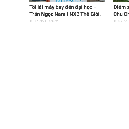
Tôi lái máy bay đến đại học –
Điểm s
Trần Ngọc Nam | NXB Thế Giới,
Chu Ch
2021
Dịch: 
10:15 28/11/2025
10:07 28
Việt N