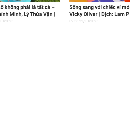
ố không phải là tất cả –
Sống sang với chiếc ví mỏ
ính Minh, Lý Thừa Vận |
Vicky Oliver | Dịch: Lam 
Đỗ Thu Thủy | NXB Phụ Nữ
| NXB Thanh Niên, 2020
/10/2025
09:56 22/10/2025
am, 2020