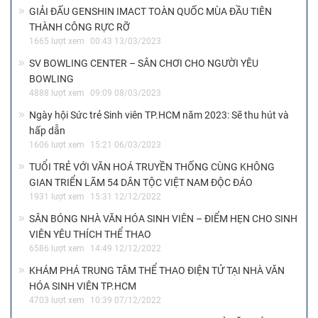
GIẢI ĐẤU GENSHIN IMACT TOÀN QUỐC MÙA ĐẦU TIÊN
THÀNH CÔNG RỰC RỠ
1665 lượt xem
00:43 13/03/2023
SV BOWLING CENTER – SÂN CHƠI CHO NGƯỜI YÊU
BOWLING
4888 lượt xem
09:09 08/03/2023
Ngày hội Sức trẻ Sinh viên TP.HCM năm 2023: Sẽ thu hút và
hấp dẫn
1606 lượt xem
15:21 06/03/2023
TUỔI TRẺ VỚI VĂN HOÁ TRUYỀN THỐNG CÙNG KHÔNG
GIAN TRIỂN LÃM 54 DÂN TỘC VIỆT NAM ĐỘC ĐÁO
1931 lượt xem
15:31 12/12/2022
SÂN BÓNG NHÀ VĂN HÓA SINH VIÊN – ĐIỂM HẸN CHO SINH
VIÊN YÊU THÍCH THỂ THAO
6586 lượt xem
14:49 12/12/2022
KHÁM PHÁ TRUNG TÂM THỂ THAO ĐIỆN TỬ TẠI NHÀ VĂN
HÓA SINH VIÊN TP.HCM
4703 lượt xem
10:39 07/12/2022