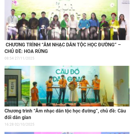
CHƯƠNG TRÌNH “ÂM NHẠC DÂN TỘC HỌC ĐƯỜNG” –
CHỦ ĐỀ: HOA RỪNG
08:54 27/11/2025
Chương trình “Âm nhạc dân tộc học đường”, chủ đề: Câu
đối dân gian
16:28 02/10/2025