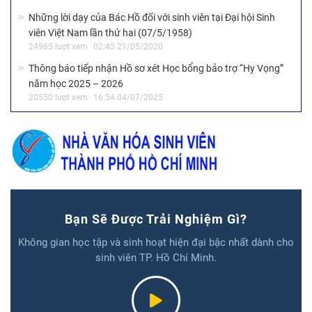
Những lời dạy của Bác Hồ đối với sinh viên tại Đại hội Sinh
viên Việt Nam lần thứ hai (07/5/1958)
24965 lượt xem
02:43 21/05/2020
Thông báo tiếp nhận Hồ sơ xét Học bổng bảo trợ “Hy Vọng”
năm học 2025 – 2026
20550 lượt xem
16:54 04/07/2025
Bạn Sẽ Được Trải Nghiệm Gì?
Không gian học tập và sinh hoạt hiện đại bậc nhất dành cho
sinh viên TP. Hồ Chí Minh.