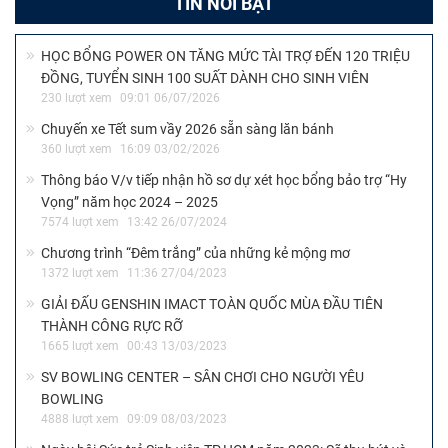
TIN NỔI BẬT
HỌC BỔNG POWER ON TĂNG MỨC TÀI TRỢ ĐẾN 120 TRIỆU
ĐỒNG, TUYỂN SINH 100 SUẤT DÀNH CHO SINH VIÊN
230 lượt xem
09:01 06/07/2026
Chuyến xe Tết sum vầy 2026 sẵn sàng lăn bánh
360 lượt xem
16:09 03/02/2026
Thông báo V/v tiếp nhận hồ sơ dự xét học bổng bảo trợ “Hy
Vọng” năm học 2024 – 2025
7574 lượt xem
13:42 26/07/2024
Chương trình “Đêm trắng” của những kẻ mộng mơ
1372 lượt xem
11:36 27/04/2023
GIẢI ĐẤU GENSHIN IMACT TOÀN QUỐC MÙA ĐẦU TIÊN
THÀNH CÔNG RỰC RỠ
1665 lượt xem
00:43 13/03/2023
SV BOWLING CENTER – SÂN CHƠI CHO NGƯỜI YÊU
BOWLING
4888 lượt xem
09:09 08/03/2023