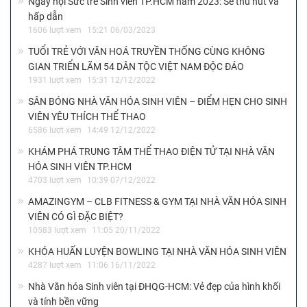
Ngày hội Sức trẻ Sinh viên TP.HCM năm 2023: Sẽ thu hút và
hấp dẫn
1606 lượt xem
15:21 06/03/2023
TUỔI TRẺ VỚI VĂN HOÁ TRUYỀN THỐNG CÙNG KHÔNG
GIAN TRIỂN LÃM 54 DÂN TỘC VIỆT NAM ĐỘC ĐÁO
1931 lượt xem
15:31 12/12/2022
SÂN BÓNG NHÀ VĂN HÓA SINH VIÊN – ĐIỂM HẸN CHO SINH
VIÊN YÊU THÍCH THỂ THAO
6586 lượt xem
14:49 12/12/2022
KHÁM PHÁ TRUNG TÂM THỂ THAO ĐIỆN TỬ TẠI NHÀ VĂN
HÓA SINH VIÊN TP.HCM
4703 lượt xem
10:39 07/12/2022
AMAZINGYM – CLB FITNESS & GYM TẠI NHÀ VĂN HÓA SINH
VIÊN CÓ GÌ ĐẶC BIỆT?
10583 lượt xem
11:05 20/11/2022
KHÓA HUẤN LUYỆN BOWLING TẠI NHÀ VĂN HÓA SINH VIÊN
4287 lượt xem
11:06 16/11/2022
Nhà Văn hóa Sinh viên tại ĐHQG-HCM: Vẻ đẹp của hình khối
và tính bền vững