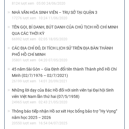
8124 lượt xem
05:00 24/06/2020
NHÀ VĂN HÓA SINH VIÊN – TRỤ SỞ TẠI QUẬN 3
17276 lượt xem
10:24 11/06/2020
TÊN GỌI, BÍ DANH, BÚT DANH CỦA CHỦ TỊCH HỒ CHÍ MINH
QUA CÁC THỜI KỲ
66992 lượt xem
02:05 18/05/2020
CÁC ĐỊA CHỈ ĐỎ, DI TÍCH LỊCH SỬ TRÊN ĐỊA BÀN THÀNH
PHỐ HỒ CHÍ MINH
35801 lượt xem
04:20 07/05/2020
45 năm Sài Gòn – Gia Định đổi tên thành Thành phố Hồ Chí
Minh (02/7/1976 – 02/7/2021)
26199 lượt xem
14:01 20/09/2021
Những lời dạy của Bác Hồ đối với sinh viên tại Đại hội Sinh
viên Việt Nam lần thứ hai (07/5/1958)
24965 lượt xem
02:43 21/05/2020
Thông báo tiếp nhận Hồ sơ xét Học bổng bảo trợ “Hy Vọng”
năm học 2025 – 2026
20550 lượt xem
16:54 04/07/2025