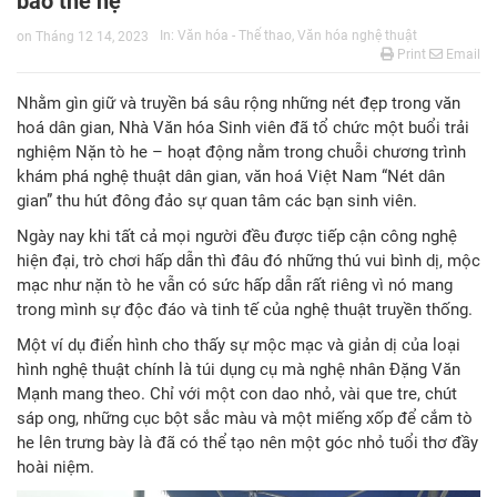
bao thế hệ
In:
Văn hóa - Thể thao
,
Văn hóa nghệ thuật
on
Tháng 12 14, 2023
Print
Email
Nhằm gìn giữ và truyền bá sâu rộng những nét đẹp trong văn
hoá dân gian, Nhà Văn hóa Sinh viên đã tổ chức một buổi trải
nghiệm Nặn tò he – hoạt động nằm trong chuỗi chương trình
khám phá nghệ thuật dân gian, văn hoá Việt Nam “Nét dân
gian” thu hút đông đảo sự quan tâm các bạn sinh viên.
Ngày nay khi tất cả mọi người đều được tiếp cận công nghệ
hiện đại, trò chơi hấp dẫn thì đâu đó những thú vui bình dị, mộc
mạc như nặn tò he vẫn có sức hấp dẫn rất riêng vì nó mang
trong mình sự độc đáo và tinh tế của nghệ thuật truyền thống.
Một ví dụ điển hình cho thấy sự mộc mạc và giản dị của loại
hình nghệ thuật chính là túi dụng cụ mà nghệ nhân Đặng Văn
Mạnh mang theo. Chỉ với một con dao nhỏ, vài que tre, chút
sáp ong, những cục bột sắc màu và một miếng xốp để cắm tò
he lên trưng bày là đã có thể tạo nên một góc nhỏ tuổi thơ đầy
hoài niệm.