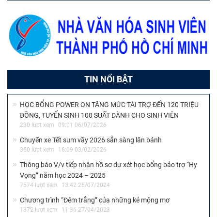
TIN NỔI BẬT
HỌC BỔNG POWER ON TĂNG MỨC TÀI TRỢ ĐẾN 120 TRIỆU
ĐỒNG, TUYỂN SINH 100 SUẤT DÀNH CHO SINH VIÊN
230 lượt xem
09:01 06/07/2026
Chuyến xe Tết sum vầy 2026 sẵn sàng lăn bánh
360 lượt xem
16:09 03/02/2026
Thông báo V/v tiếp nhận hồ sơ dự xét học bổng bảo trợ “Hy
Vọng” năm học 2024 – 2025
7574 lượt xem
13:42 26/07/2024
Chương trình “Đêm trắng” của những kẻ mộng mơ
1372 lượt xem
11:36 27/04/2023