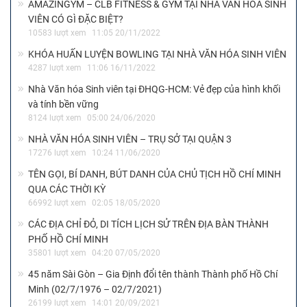
AMAZINGYM – CLB FITNESS & GYM TẠI NHÀ VĂN HÓA SINH
VIÊN CÓ GÌ ĐẶC BIỆT?
10583 lượt xem
11:05 20/11/2022
KHÓA HUẤN LUYỆN BOWLING TẠI NHÀ VĂN HÓA SINH VIÊN
4287 lượt xem
11:06 16/11/2022
Nhà Văn hóa Sinh viên tại ĐHQG-HCM: Vẻ đẹp của hình khối
và tính bền vững
8124 lượt xem
05:00 24/06/2020
NHÀ VĂN HÓA SINH VIÊN – TRỤ SỞ TẠI QUẬN 3
17276 lượt xem
10:24 11/06/2020
TÊN GỌI, BÍ DANH, BÚT DANH CỦA CHỦ TỊCH HỒ CHÍ MINH
QUA CÁC THỜI KỲ
66992 lượt xem
02:05 18/05/2020
CÁC ĐỊA CHỈ ĐỎ, DI TÍCH LỊCH SỬ TRÊN ĐỊA BÀN THÀNH
PHỐ HỒ CHÍ MINH
35801 lượt xem
04:20 07/05/2020
45 năm Sài Gòn – Gia Định đổi tên thành Thành phố Hồ Chí
Minh (02/7/1976 – 02/7/2021)
26199 lượt xem
14:01 20/09/2021