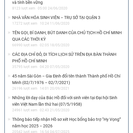
và tính bền vững
8123 lượt xem
05:00 24/06/2020
NHÀ VĂN HÓA SINH VIÊN – TRỤ SỞ TẠI QUẬN 3
17272 lượt xem
10:24 11/06/2020
TÊN GỌI, BÍ DANH, BÚT DANH CỦA CHỦ TỊCH HỒ CHÍ MINH
QUA CÁC THỜI KỲ
66990 lượt xem
02:05 18/05/2020
CÁC ĐỊA CHỈ ĐỎ, DI TÍCH LỊCH SỬ TRÊN ĐỊA BÀN THÀNH
PHỐ HỒ CHÍ MINH
35795 lượt xem
04:20 07/05/2020
45 năm Sài Gòn – Gia Định đổi tên thành Thành phố Hồ Chí
Minh (02/7/1976 – 02/7/2021)
26196 lượt xem
14:01 20/09/2021
Những lời dạy của Bác Hồ đối với sinh viên tại Đại hội Sinh
viên Việt Nam lần thứ hai (07/5/1958)
24961 lượt xem
02:43 21/05/2020
Thông báo tiếp nhận Hồ sơ xét Học bổng bảo trợ “Hy Vọng”
năm học 2025 – 2026
20542 lượt xem
16:54 04/07/2025