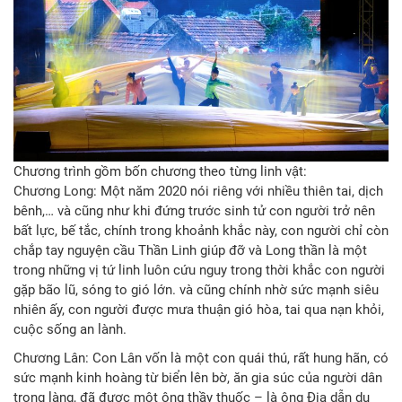
Chương trình gồm bốn chương theo từng linh vật:
Chương Long: Một năm 2020 nói riêng với nhiều thiên tai, dịch
bênh,… và cũng như khi đứng trước sinh tử con người trở nên
bất lực, bế tắc, chính trong khoảnh khắc này, con người chỉ còn
chắp tay nguyện cầu Thần Linh giúp đỡ và Long thần là một
trong những vị tứ linh luôn cứu nguy trong thời khắc con người
gặp bão lũ, sóng to gió lớn. và cũng chính nhờ sức mạnh siêu
nhiên ấy, con người được mưa thuận gió hòa, tai qua nạn khỏi,
cuộc sống an lành.
Chương Lân: Con Lân vốn là một con quái thú, rất hung hãn, có
sức mạnh kinh hoàng từ biển lên bờ, ăn gia súc của người dân
trong làng, đã được một ông thầy thuốc – là ông Địa dẫn dụ