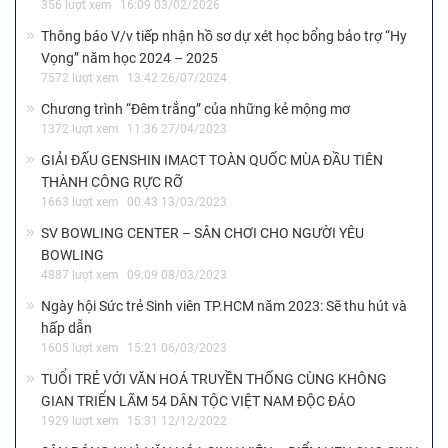
356 lượt xem
16:09 03/02/2026
Thông báo V/v tiếp nhận hồ sơ dự xét học bổng bảo trợ “Hy
Vọng” năm học 2024 – 2025
7572 lượt xem
13:42 26/07/2024
Chương trình “Đêm trắng” của những kẻ mộng mơ
1372 lượt xem
11:36 27/04/2023
GIẢI ĐẤU GENSHIN IMACT TOÀN QUỐC MÙA ĐẦU TIÊN
THÀNH CÔNG RỰC RỠ
1663 lượt xem
00:43 13/03/2023
SV BOWLING CENTER – SÂN CHƠI CHO NGƯỜI YÊU
BOWLING
4887 lượt xem
09:09 08/03/2023
Ngày hội Sức trẻ Sinh viên TP.HCM năm 2023: Sẽ thu hút và
hấp dẫn
1605 lượt xem
15:21 06/03/2023
TUỔI TRẺ VỚI VĂN HOÁ TRUYỀN THỐNG CÙNG KHÔNG
GIAN TRIỂN LÃM 54 DÂN TỘC VIỆT NAM ĐỘC ĐÁO
1929 lượt xem
15:31 12/12/2022