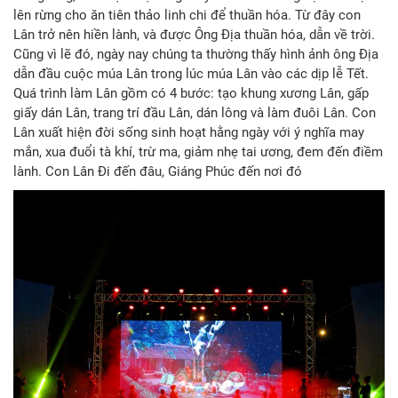
lên rừng cho ăn tiên thảo linh chi để thuần hóa. Từ đây con
Lân trở nên hiền lành, và được Ông Địa thuần hóa, dẫn về trời.
Cũng vì lẽ đó, ngày nay chúng ta thường thấy hình ảnh ông Địa
dẫn đầu cuộc múa Lân trong lúc múa Lân vào các dịp lễ Tết.
Quá trình làm Lân gồm có 4 bước: tạo khung xương Lân, gấp
giấy dán Lân, trang trí đầu Lân, dán lông và làm đuôi Lân. Con
Lân xuất hiện đời sống sinh hoạt hằng ngày với ý nghĩa may
mắn, xua đuổi tà khí, trừ ma, giảm nhẹ tai ương, đem đến điềm
lành. Con Lân Đi đến đâu, Giáng Phúc đến nơi đó