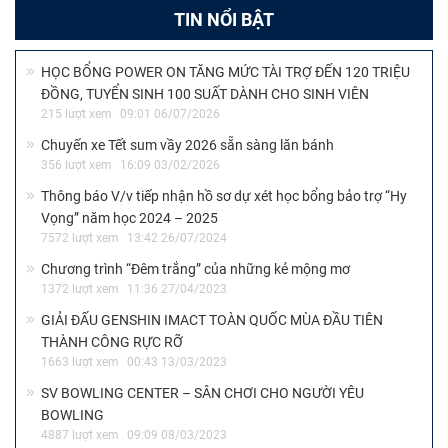
TIN NỔI BẬT
HỌC BỔNG POWER ON TĂNG MỨC TÀI TRỢ ĐẾN 120 TRIỆU
ĐỒNG, TUYỂN SINH 100 SUẤT DÀNH CHO SINH VIÊN
215 lượt xem
09:01 06/07/2026
Chuyến xe Tết sum vầy 2026 sẵn sàng lăn bánh
356 lượt xem
16:09 03/02/2026
Thông báo V/v tiếp nhận hồ sơ dự xét học bổng bảo trợ “Hy
Vọng” năm học 2024 – 2025
7572 lượt xem
13:42 26/07/2024
Chương trình “Đêm trắng” của những kẻ mộng mơ
1372 lượt xem
11:36 27/04/2023
GIẢI ĐẤU GENSHIN IMACT TOÀN QUỐC MÙA ĐẦU TIÊN
THÀNH CÔNG RỰC RỠ
1663 lượt xem
00:43 13/03/2023
SV BOWLING CENTER – SÂN CHƠI CHO NGƯỜI YÊU
BOWLING
4887 lượt xem
09:09 08/03/2023