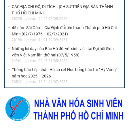
CÁC ĐỊA CHỈ ĐỎ, DI TÍCH LỊCH SỬ TRÊN ĐỊA BÀN THÀNH
PHỐ HỒ CHÍ MINH
35795 lượt xem
04:20 07/05/2020
45 năm Sài Gòn – Gia Định đổi tên thành Thành phố Hồ Chí
Minh (02/7/1976 – 02/7/2021)
26196 lượt xem
14:01 20/09/2021
Những lời dạy của Bác Hồ đối với sinh viên tại Đại hội Sinh
viên Việt Nam lần thứ hai (07/5/1958)
24961 lượt xem
02:43 21/05/2020
Thông báo tiếp nhận Hồ sơ xét Học bổng bảo trợ “Hy Vọng”
năm học 2025 – 2026
20542 lượt xem
16:54 04/07/2025