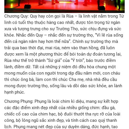
Chương Quy: Quy hay còn gọi là Rùa – là linh vật nằm trong Tứ
linh có tuổi thọ thuộc hàng cao nhất, được tôn trọng từ ngàn
xưa và tượng trưng cho sự Trường Thọ, sức chịu đựng và sức
khỏe. Nhắc đến Quy – nhắc đến sự trường thọ, “Vì lẽ rùa sống
đến cả ngàn năm hay hơn thế nữa”. Chính sự trường thọ mà
trải qua bao thời đại, mai rùa, ném vào than hồng, đã luôn
được xem là một phương thức để bói toán dự đoán tương lai,
Rùa như thế trở thành “Sứ giả” của “Ý trời”, báo trước điềm
lành, điềm dữ. Tất cả những ý niệm đó đều hòa chung một
mong muốn của con người trong dịp đầu năm mới, con cháu
thì chúc ông bà, làm con thì chúc Cha mẹ, nhà nhà đều cầu
mong được trường thọ, sống lâu và dồi dào sức khỏe, an lành
hạnh phúc.
Chương Phụng: Phụng là loài chim kì diệu, mang sự kết hợp
các đặc điểm xinh đẹp nhất của nhiều giống chim: đầu gà,
chiếc cổ cao của chim hạc, bộ đuôi thướt tha rực rỡ của loài
công, bộ lông ngũ sắc xinh đẹp, và tính cách cao quý thanh
lịch. Phụng mang nét đẹp của sự duyên dáng, đức hạnh, tao