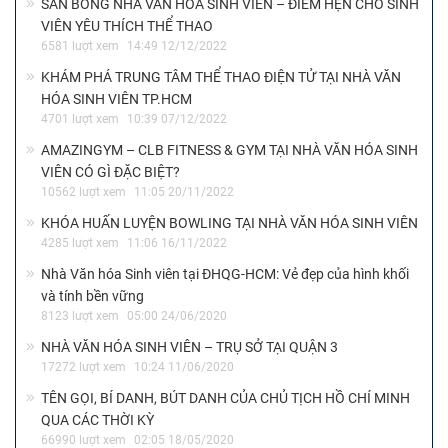
SÂN BÓNG NHÀ VĂN HÓA SINH VIÊN – ĐIỂM HẸN CHO SINH
VIÊN YÊU THÍCH THỂ THAO
6581 lượt xem
14:49 12/12/2022
KHÁM PHÁ TRUNG TÂM THỂ THAO ĐIỆN TỬ TẠI NHÀ VĂN
HÓA SINH VIÊN TP.HCM
4701 lượt xem
10:39 07/12/2022
AMAZINGYM – CLB FITNESS & GYM TẠI NHÀ VĂN HÓA SINH
VIÊN CÓ GÌ ĐẶC BIỆT?
10562 lượt xem
11:05 20/11/2022
KHÓA HUẤN LUYỆN BOWLING TẠI NHÀ VĂN HÓA SINH VIÊN
4285 lượt xem
11:06 16/11/2022
Nhà Văn hóa Sinh viên tại ĐHQG-HCM: Vẻ đẹp của hình khối
và tính bền vững
8123 lượt xem
05:00 24/06/2020
NHÀ VĂN HÓA SINH VIÊN – TRỤ SỞ TẠI QUẬN 3
17272 lượt xem
10:24 11/06/2020
TÊN GỌI, BÍ DANH, BÚT DANH CỦA CHỦ TỊCH HỒ CHÍ MINH
QUA CÁC THỜI KỲ
66990 lượt xem
02:05 18/05/2020