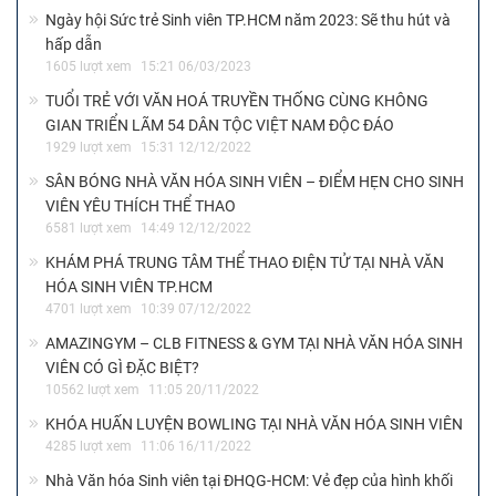
Ngày hội Sức trẻ Sinh viên TP.HCM năm 2023: Sẽ thu hút và
hấp dẫn
1605 lượt xem
15:21 06/03/2023
TUỔI TRẺ VỚI VĂN HOÁ TRUYỀN THỐNG CÙNG KHÔNG
GIAN TRIỂN LÃM 54 DÂN TỘC VIỆT NAM ĐỘC ĐÁO
1929 lượt xem
15:31 12/12/2022
SÂN BÓNG NHÀ VĂN HÓA SINH VIÊN – ĐIỂM HẸN CHO SINH
VIÊN YÊU THÍCH THỂ THAO
6581 lượt xem
14:49 12/12/2022
KHÁM PHÁ TRUNG TÂM THỂ THAO ĐIỆN TỬ TẠI NHÀ VĂN
HÓA SINH VIÊN TP.HCM
4701 lượt xem
10:39 07/12/2022
AMAZINGYM – CLB FITNESS & GYM TẠI NHÀ VĂN HÓA SINH
VIÊN CÓ GÌ ĐẶC BIỆT?
10562 lượt xem
11:05 20/11/2022
KHÓA HUẤN LUYỆN BOWLING TẠI NHÀ VĂN HÓA SINH VIÊN
4285 lượt xem
11:06 16/11/2022
Nhà Văn hóa Sinh viên tại ĐHQG-HCM: Vẻ đẹp của hình khối