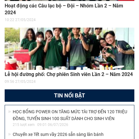
Hoạt động các Câu lạc bộ – Đội – Nhóm Lần 2 – Năm
2024
10:22 27/05/2024
Lễ hội đường phố: Chợ phiên Sinh viên Lần 2 – Năm 2024
09:56 27/05/2024
TIN NỔI BẬT
HỌC BỔNG POWER ON TĂNG MỨC TÀI TRỢ ĐẾN 120 TRIỆU
ĐỒNG, TUYỂN SINH 100 SUẤT DÀNH CHO SINH VIÊN
215 lượt xem
09:01 06/07/2026
Chuyến xe Tết sum vầy 2026 sẵn sàng lăn bánh