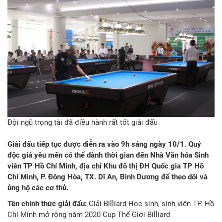
Đội ngũ trọng tài đã điều hành rất tốt giải đấu
Giải đấu tiếp tục được diễn ra vào 9h sáng ngày 10/1. Quý
độc giả yêu mến có thể dành thời gian đến Nhà Văn hóa Sinh
viên TP Hồ Chí Minh, địa chỉ Khu đô thị ĐH Quốc gia TP Hồ
Chí Minh, P. Đông Hòa, TX. Dĩ An, Bình Dương để theo dõi và
ủng hộ các cơ thủ.
Tên chính thức giải đấu:
Giải Billiard Học sinh, sinh viên TP. Hồ
Chí Minh mở rộng năm 2020 Cup Thế Giới Billiard