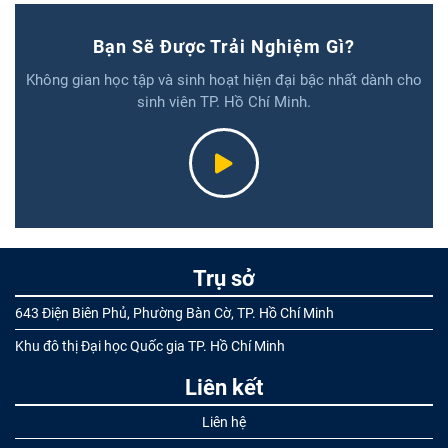
Bạn Sẽ Được Trải Nghiệm Gì?
Không gian học tập và sinh hoạt hiện đại bậc nhất dành cho
sinh viên TP. Hồ Chí Minh.
Trụ sở
643 Điện Biên Phủ, Phường Bàn Cờ, TP. Hồ Chí Minh
Khu đô thị Đại học Quốc gia TP. Hồ Chí Minh
Liên kết
Liên hệ