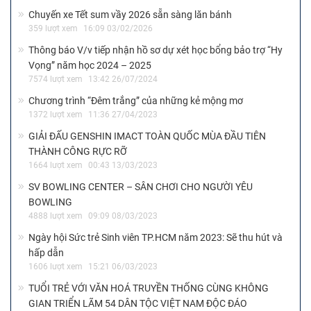
Chuyến xe Tết sum vầy 2026 sẵn sàng lăn bánh
359 lượt xem
16:09 03/02/2026
Thông báo V/v tiếp nhận hồ sơ dự xét học bổng bảo trợ “Hy
Vọng” năm học 2024 – 2025
7574 lượt xem
13:42 26/07/2024
Chương trình “Đêm trắng” của những kẻ mộng mơ
1372 lượt xem
11:36 27/04/2023
GIẢI ĐẤU GENSHIN IMACT TOÀN QUỐC MÙA ĐẦU TIÊN
THÀNH CÔNG RỰC RỠ
1664 lượt xem
00:43 13/03/2023
SV BOWLING CENTER – SÂN CHƠI CHO NGƯỜI YÊU
BOWLING
4888 lượt xem
09:09 08/03/2023
Ngày hội Sức trẻ Sinh viên TP.HCM năm 2023: Sẽ thu hút và
hấp dẫn
1606 lượt xem
15:21 06/03/2023
TUỔI TRẺ VỚI VĂN HOÁ TRUYỀN THỐNG CÙNG KHÔNG
GIAN TRIỂN LÃM 54 DÂN TỘC VIỆT NAM ĐỘC ĐÁO