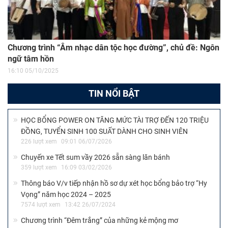
Chương trình “Âm nhạc dân tộc học đường”, chủ đề: Ngôn
ngữ tâm hồn
16:10 05/10/2025
TIN NỔI BẬT
HỌC BỔNG POWER ON TĂNG MỨC TÀI TRỢ ĐẾN 120 TRIỆU
ĐỒNG, TUYỂN SINH 100 SUẤT DÀNH CHO SINH VIÊN
226 lượt xem
09:01 06/07/2026
Chuyến xe Tết sum vầy 2026 sẵn sàng lăn bánh
359 lượt xem
16:09 03/02/2026
Thông báo V/v tiếp nhận hồ sơ dự xét học bổng bảo trợ “Hy
Vọng” năm học 2024 – 2025
7574 lượt xem
13:42 26/07/2024
Chương trình “Đêm trắng” của những kẻ mộng mơ