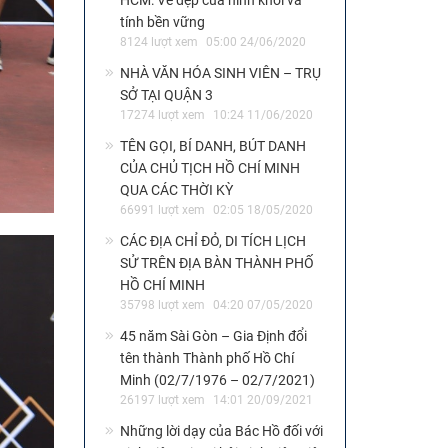
HCM: Vẻ đẹp của hình khối và
tính bền vững
8124 lượt xem
05:00 24/06/2020
NHÀ VĂN HÓA SINH VIÊN – TRỤ
SỞ TẠI QUẬN 3
17274 lượt xem
10:24 11/06/2020
TÊN GỌI, BÍ DANH, BÚT DANH
CỦA CHỦ TỊCH HỒ CHÍ MINH
QUA CÁC THỜI KỲ
66991 lượt xem
02:05 18/05/2020
CÁC ĐỊA CHỈ ĐỎ, DI TÍCH LỊCH
SỬ TRÊN ĐỊA BÀN THÀNH PHỐ
HỒ CHÍ MINH
35798 lượt xem
04:20 07/05/2020
45 năm Sài Gòn – Gia Định đổi
tên thành Thành phố Hồ Chí
Minh (02/7/1976 – 02/7/2021)
26197 lượt xem
14:01 20/09/2021
Những lời dạy của Bác Hồ đối với