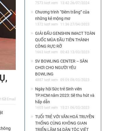
7573 lượt xem
13:42 26/07/2024
Chương trình “Đêm trắng” của
những kẻ mộng mơ
1372 lượt xem
11:36 27/04/2023
GIẢI ĐẤU GENSHIN IMACT TOÀN
QUỐC MÙA ĐẦU TIÊN THÀNH
CÔNG RỰC RỠ
1663 lượt xem
00:43 13/03/2023
SV BOWLING CENTER – SÂN
CHƠI CHO NGƯỜI YÊU
BOWLING
Ụ,
4887 lượt xem
09:09 08/03/2023
Ngày hội Sức trẻ Sinh viên
TP.HCM năm 2023: Sẽ thu hút và
t
Email
hấp dẫn
1605 lượt xem
15:21 06/03/2023
ật
TUỔI TRẺ VỚI VĂN HOÁ TRUYỀN
THỐNG CÙNG KHÔNG GIAN
 không
TRIỂN LÃM 54 DÂN TỘC VIỆT