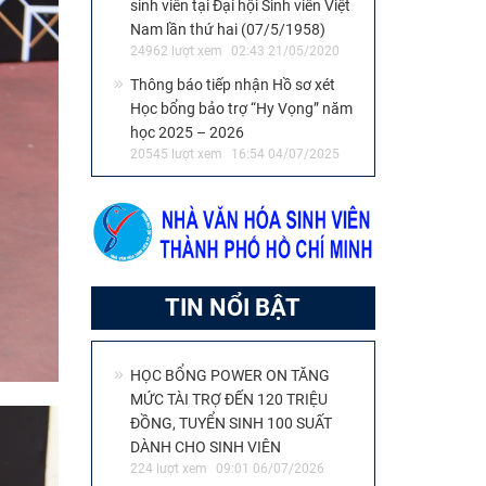
sinh viên tại Đại hội Sinh viên Việt
Nam lần thứ hai (07/5/1958)
24962 lượt xem
02:43 21/05/2020
Thông báo tiếp nhận Hồ sơ xét
Học bổng bảo trợ “Hy Vọng” năm
học 2025 – 2026
20545 lượt xem
16:54 04/07/2025
TIN NỔI BẬT
HỌC BỔNG POWER ON TĂNG
MỨC TÀI TRỢ ĐẾN 120 TRIỆU
ĐỒNG, TUYỂN SINH 100 SUẤT
DÀNH CHO SINH VIÊN
224 lượt xem
09:01 06/07/2026