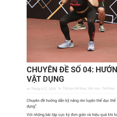
CHUYÊN ĐỀ SỐ 04: HƯỚN
VẬT DỤNG
In:
Thể dục thể thao
,
Văn hóa - Thể thao
on
Tháng 6 07, 2020
Chuyên đề hướng dẫn kỹ năng rèn luyện thể dục thể t
dụng”.
Với những bài tập cực kỳ đơn giản và hiệu quả khi 