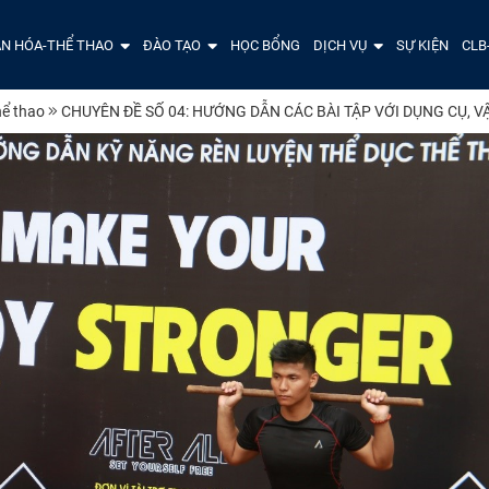
N HÓA-THỂ THAO
ĐÀO TẠO
HỌC BỔNG
DỊCH VỤ
SỰ KIỆN
CLB
hể thao
CHUYÊN ĐỀ SỐ 04: HƯỚNG DẪN CÁC BÀI TẬP VỚI DỤNG CỤ, V