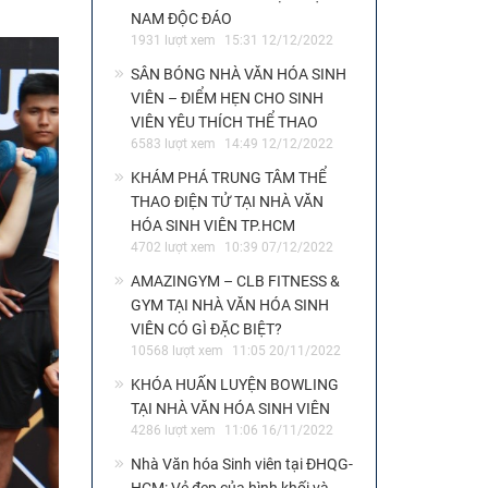
NAM ĐỘC ĐÁO
1931 lượt xem
15:31 12/12/2022
SÂN BÓNG NHÀ VĂN HÓA SINH
VIÊN – ĐIỂM HẸN CHO SINH
VIÊN YÊU THÍCH THỂ THAO
6583 lượt xem
14:49 12/12/2022
KHÁM PHÁ TRUNG TÂM THỂ
THAO ĐIỆN TỬ TẠI NHÀ VĂN
HÓA SINH VIÊN TP.HCM
4702 lượt xem
10:39 07/12/2022
AMAZINGYM – CLB FITNESS &
GYM TẠI NHÀ VĂN HÓA SINH
VIÊN CÓ GÌ ĐẶC BIỆT?
10568 lượt xem
11:05 20/11/2022
KHÓA HUẤN LUYỆN BOWLING
TẠI NHÀ VĂN HÓA SINH VIÊN
4286 lượt xem
11:06 16/11/2022
Nhà Văn hóa Sinh viên tại ĐHQG-