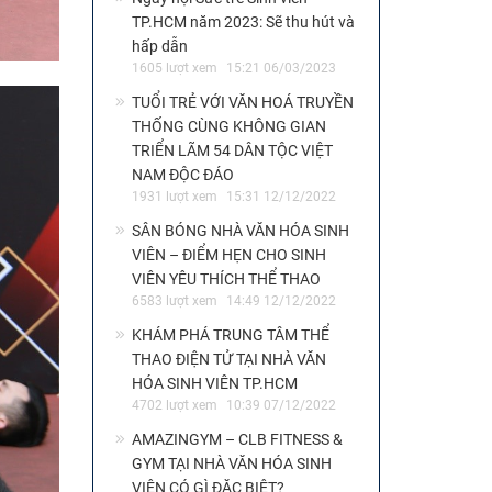
TP.HCM năm 2023: Sẽ thu hút và
hấp dẫn
1605 lượt xem
15:21 06/03/2023
TUỔI TRẺ VỚI VĂN HOÁ TRUYỀN
THỐNG CÙNG KHÔNG GIAN
TRIỂN LÃM 54 DÂN TỘC VIỆT
NAM ĐỘC ĐÁO
1931 lượt xem
15:31 12/12/2022
SÂN BÓNG NHÀ VĂN HÓA SINH
VIÊN – ĐIỂM HẸN CHO SINH
VIÊN YÊU THÍCH THỂ THAO
6583 lượt xem
14:49 12/12/2022
KHÁM PHÁ TRUNG TÂM THỂ
THAO ĐIỆN TỬ TẠI NHÀ VĂN
HÓA SINH VIÊN TP.HCM
4702 lượt xem
10:39 07/12/2022
AMAZINGYM – CLB FITNESS &
GYM TẠI NHÀ VĂN HÓA SINH
VIÊN CÓ GÌ ĐẶC BIỆT?