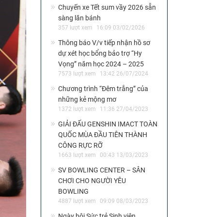
Chuyến xe Tết sum vầy 2026 sẵn
sàng lăn bánh
357 lượt xem
16:09 03/02/2026
Thông báo V/v tiếp nhận hồ sơ
dự xét học bổng bảo trợ “Hy
Vọng” năm học 2024 – 2025
7573 lượt xem
13:42 26/07/2024
Chương trình “Đêm trắng” của
những kẻ mộng mơ
1372 lượt xem
11:36 27/04/2023
GIẢI ĐẤU GENSHIN IMACT TOÀN
QUỐC MÙA ĐẦU TIÊN THÀNH
CÔNG RỰC RỠ
1663 lượt xem
00:43 13/03/2023
SV BOWLING CENTER – SÂN
CHƠI CHO NGƯỜI YÊU
BOWLING
4887 lượt xem
09:09 08/03/2023
Ngày hội Sức trẻ Sinh viên