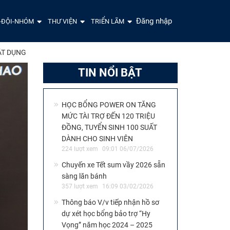
Đăng nhập
-ĐỘI-NHÓM
THƯ VIỆN
TRIỂN LÃM
ẬT DỤNG
TIN NỔI BẬT
HỌC BỔNG POWER ON TĂNG
MỨC TÀI TRỢ ĐẾN 120 TRIỆU
ĐỒNG, TUYỂN SINH 100 SUẤT
DÀNH CHO SINH VIÊN
224 lượt xem
09:01 06/07/2026
Chuyến xe Tết sum vầy 2026 sẵn
sàng lăn bánh
357 lượt xem
16:09 03/02/2026
Thông báo V/v tiếp nhận hồ sơ
dự xét học bổng bảo trợ “Hy
Vọng” năm học 2024 – 2025