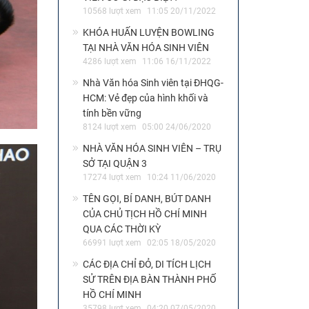
10568 lượt xem
11:05 20/11/2022
KHÓA HUẤN LUYỆN BOWLING
TẠI NHÀ VĂN HÓA SINH VIÊN
4286 lượt xem
11:06 16/11/2022
Nhà Văn hóa Sinh viên tại ĐHQG-
HCM: Vẻ đẹp của hình khối và
tính bền vững
8124 lượt xem
05:00 24/06/2020
NHÀ VĂN HÓA SINH VIÊN – TRỤ
SỞ TẠI QUẬN 3
17274 lượt xem
10:24 11/06/2020
TÊN GỌI, BÍ DANH, BÚT DANH
CỦA CHỦ TỊCH HỒ CHÍ MINH
QUA CÁC THỜI KỲ
66991 lượt xem
02:05 18/05/2020
CÁC ĐỊA CHỈ ĐỎ, DI TÍCH LỊCH
SỬ TRÊN ĐỊA BÀN THÀNH PHỐ
HỒ CHÍ MINH
35798 lượt xem
04:20 07/05/2020