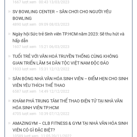
1667 lượt xem
00:43 13/03/2023
SV BOWLING CENTER – SÂN CHƠI CHO NGƯỜI YÊU
BOWLING
4890 lượt xem
09:09 08/03/2023
Ngày hội Sức trẻ Sinh viên TP.HCM năm 2023: Sẽ thu hút và
hấp dẫn
1607 lượt xem
15:21 06/03/2023
TUỔI TRẺ VỚI VĂN HOÁ TRUYỀN THỐNG CÙNG KHÔNG
GIAN TRIỂN LÃM 54 DÂN TỘC VIỆT NAM ĐỘC ĐÁO
1933 lượt xem
15:31 12/12/2022
SÂN BÓNG NHÀ VĂN HÓA SINH VIÊN – ĐIỂM HẸN CHO SINH
VIÊN YÊU THÍCH THỂ THAO
6587 lượt xem
14:49 12/12/2022
KHÁM PHÁ TRUNG TÂM THỂ THAO ĐIỆN TỬ TẠI NHÀ VĂN
HÓA SINH VIÊN TP.HCM
4705 lượt xem
10:39 07/12/2022
AMAZINGYM – CLB FITNESS & GYM TẠI NHÀ VĂN HÓA SINH
VIÊN CÓ GÌ ĐẶC BIỆT?
10589 lượt xem
11:05 20/11/2022