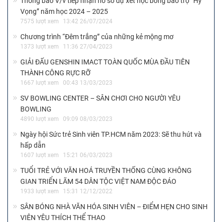
Thông báo V/v tiếp nhận hồ sơ dự xét học bổng bảo trợ “Hy
Vọng” năm học 2024 – 2025
7575 lượt xem
13:42 26/07/2024
Chương trình “Đêm trắng” của những kẻ mộng mơ
1373 lượt xem
11:36 27/04/2023
GIẢI ĐẤU GENSHIN IMACT TOÀN QUỐC MÙA ĐẦU TIÊN
THÀNH CÔNG RỰC RỠ
1667 lượt xem
00:43 13/03/2023
SV BOWLING CENTER – SÂN CHƠI CHO NGƯỜI YÊU
BOWLING
4890 lượt xem
09:09 08/03/2023
Ngày hội Sức trẻ Sinh viên TP.HCM năm 2023: Sẽ thu hút và
hấp dẫn
1607 lượt xem
15:21 06/03/2023
TUỔI TRẺ VỚI VĂN HOÁ TRUYỀN THỐNG CÙNG KHÔNG
GIAN TRIỂN LÃM 54 DÂN TỘC VIỆT NAM ĐỘC ĐÁO
1933 lượt xem
15:31 12/12/2022
SÂN BÓNG NHÀ VĂN HÓA SINH VIÊN – ĐIỂM HẸN CHO SINH
VIÊN YÊU THÍCH THỂ THAO