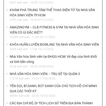
6587 lượt xem
14:49 12/12/2022
KHÁM PHÁ TRUNG TÂM THỂ THAO ĐIỆN TỬ TẠI NHÀ VĂN
HÓA SINH VIÊN TP.HCM
4705 lượt xem
10:39 07/12/2022
AMAZINGYM – CLB FITNESS & GYM TẠI NHÀ VĂN HÓA SINH
VIÊN CÓ GÌ ĐẶC BIỆT?
10589 lượt xem
11:05 20/11/2022
KHÓA HUẤN LUYỆN BOWLING TẠI NHÀ VĂN HÓA SINH VIÊN
4289 lượt xem
11:06 16/11/2022
Nhà Văn hóa Sinh viên tại ĐHQG-HCM: Vẻ đẹp của hình khối
và tính bền vững
8126 lượt xem
05:00 24/06/2020
NHÀ VĂN HÓA SINH VIÊN – TRỤ SỞ TẠI QUẬN 3
17278 lượt xem
10:24 11/06/2020
TÊN GỌI, BÍ DANH, BÚT DANH CỦA CHỦ TỊCH HỒ CHÍ MINH
QUA CÁC THỜI KỲ
66994 lượt xem
02:05 18/05/2020
CÁC ĐỊA CHỈ ĐỎ, DI TÍCH LỊCH SỬ TRÊN ĐỊA BÀN THÀNH