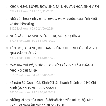
KHÓA HUẤN LUYỆN BOWLING TẠI NHÀ VĂN HÓA SINH VIÊN
4289 lượt xem
11:06 16/11/2022
Nhà Văn hóa Sinh viên tại ĐHQG-HCM: Vẻ đẹp của hình khối
và tính bền vững
8126 lượt xem
05:00 24/06/2020
NHÀ VĂN HÓA SINH VIÊN – TRỤ SỞ TẠI QUẬN 3
17278 lượt xem
10:24 11/06/2020
TÊN GỌI, BÍ DANH, BÚT DANH CỦA CHỦ TỊCH HỒ CHÍ MINH
QUA CÁC THỜI KỲ
66994 lượt xem
02:05 18/05/2020
CÁC ĐỊA CHỈ ĐỎ, DI TÍCH LỊCH SỬ TRÊN ĐỊA BÀN THÀNH
PHỐ HỒ CHÍ MINH
35802 lượt xem
04:20 07/05/2020
45 năm Sài Gòn – Gia Định đổi tên thành Thành phố Hồ Chí
Minh (02/7/1976 – 02/7/2021)
26200 lượt xem
14:01 20/09/2021
Những lời dạy của Bác Hồ đối với sinh viên tại Đại hội Sinh
viên Việt Nam lần thứ hai (07/5/1958)