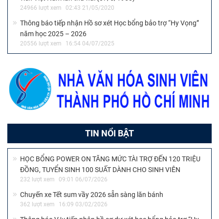
24966 lượt xem
02:43 21/05/2020
Thông báo tiếp nhận Hồ sơ xét Học bổng bảo trợ “Hy Vọng”
năm học 2025 – 2026
20556 lượt xem
16:54 04/07/2025
TIN NỔI BẬT
HỌC BỔNG POWER ON TĂNG MỨC TÀI TRỢ ĐẾN 120 TRIỆU
ĐỒNG, TUYỂN SINH 100 SUẤT DÀNH CHO SINH VIÊN
232 lượt xem
09:01 06/07/2026
Chuyến xe Tết sum vầy 2026 sẵn sàng lăn bánh
362 lượt xem
16:09 03/02/2026