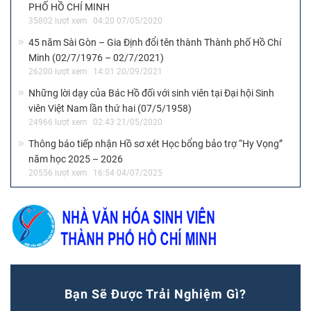
PHỐ HỒ CHÍ MINH
35802 lượt xem
04:20 07/05/2020
45 năm Sài Gòn – Gia Định đổi tên thành Thành phố Hồ Chí
Minh (02/7/1976 – 02/7/2021)
26200 lượt xem
14:01 20/09/2021
Những lời dạy của Bác Hồ đối với sinh viên tại Đại hội Sinh
viên Việt Nam lần thứ hai (07/5/1958)
24966 lượt xem
02:43 21/05/2020
Thông báo tiếp nhận Hồ sơ xét Học bổng bảo trợ “Hy Vọng”
năm học 2025 – 2026
20556 lượt xem
16:54 04/07/2025
Bạn Sẽ Được Trải Nghiệm Gì?