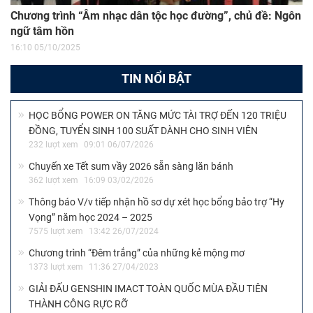
Chương trình “Âm nhạc dân tộc học đường”, chủ đề: Ngôn
ngữ tâm hồn
16:10 05/10/2025
TIN NỔI BẬT
HỌC BỔNG POWER ON TĂNG MỨC TÀI TRỢ ĐẾN 120 TRIỆU
ĐỒNG, TUYỂN SINH 100 SUẤT DÀNH CHO SINH VIÊN
232 lượt xem
09:01 06/07/2026
Chuyến xe Tết sum vầy 2026 sẵn sàng lăn bánh
362 lượt xem
16:09 03/02/2026
Thông báo V/v tiếp nhận hồ sơ dự xét học bổng bảo trợ “Hy
Vọng” năm học 2024 – 2025
7575 lượt xem
13:42 26/07/2024
Chương trình “Đêm trắng” của những kẻ mộng mơ
1373 lượt xem
11:36 27/04/2023
GIẢI ĐẤU GENSHIN IMACT TOÀN QUỐC MÙA ĐẦU TIÊN
THÀNH CÔNG RỰC RỠ