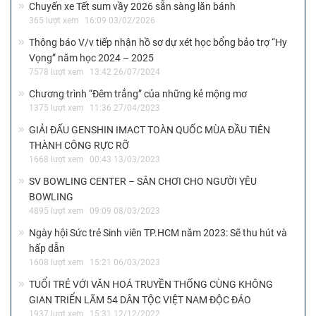
Chuyến xe Tết sum vầy 2026 sẵn sàng lăn bánh
365 lượt xem
16:09 03/02/2026
Thông báo V/v tiếp nhận hồ sơ dự xét học bổng bảo trợ “Hy
Vọng” năm học 2024 – 2025
7578 lượt xem
13:42 26/07/2024
Chương trình “Đêm trắng” của những kẻ mộng mơ
1375 lượt xem
11:36 27/04/2023
GIẢI ĐẤU GENSHIN IMACT TOÀN QUỐC MÙA ĐẦU TIÊN
THÀNH CÔNG RỰC RỠ
1668 lượt xem
00:43 13/03/2023
SV BOWLING CENTER – SÂN CHƠI CHO NGƯỜI YÊU
BOWLING
4895 lượt xem
09:09 08/03/2023
Ngày hội Sức trẻ Sinh viên TP.HCM năm 2023: Sẽ thu hút và
hấp dẫn
1608 lượt xem
15:21 06/03/2023
TUỔI TRẺ VỚI VĂN HOÁ TRUYỀN THỐNG CÙNG KHÔNG
GIAN TRIỂN LÃM 54 DÂN TỘC VIỆT NAM ĐỘC ĐÁO
1937 lượt xem
15:31 12/12/2022