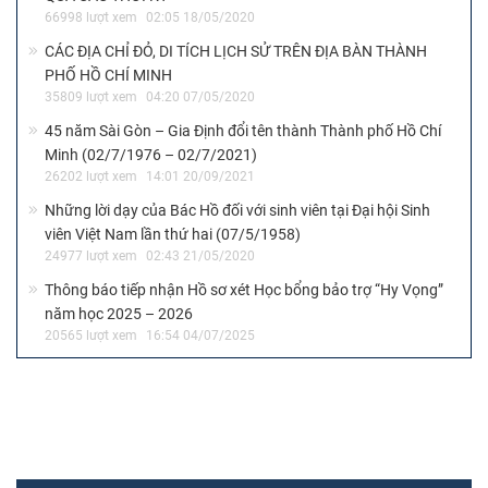
66998 lượt xem
02:05 18/05/2020
CÁC ĐỊA CHỈ ĐỎ, DI TÍCH LỊCH SỬ TRÊN ĐỊA BÀN THÀNH
PHỐ HỒ CHÍ MINH
35809 lượt xem
04:20 07/05/2020
45 năm Sài Gòn – Gia Định đổi tên thành Thành phố Hồ Chí
Minh (02/7/1976 – 02/7/2021)
26202 lượt xem
14:01 20/09/2021
Những lời dạy của Bác Hồ đối với sinh viên tại Đại hội Sinh
viên Việt Nam lần thứ hai (07/5/1958)
24977 lượt xem
02:43 21/05/2020
Thông báo tiếp nhận Hồ sơ xét Học bổng bảo trợ “Hy Vọng”
năm học 2025 – 2026
20565 lượt xem
16:54 04/07/2025