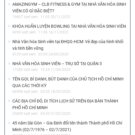
AMAZINGYM – CLB FITNESS & GYM TẠI NHÀ VĂN HÓA SINH
VIÊN CÓ GÌ ĐẶC BIỆT?
10607 lượt xem
11:05 20/11/2022
KHÓA HUẤN LUYỆN BOWLING TẠI NHÀ VĂN HÓA SINH VIÊN
4290 lượt xem
11:06 16/11/2022
Nhà Văn hóa Sinh viên tại ĐHQG-HCM: Vẻ đẹp của hình khối
và tính bền vững
8129 lượt xem
05:00 24/06/2020
NHÀ VĂN HÓA SINH VIÊN – TRỤ SỞ TẠI QUẬN 3
17282 lượt xem
10:24 11/06/2020
TÊN GỌI, BÍ DANH, BÚT DANH CỦA CHỦ TỊCH HỒ CHÍ MINH
QUA CÁC THỜI KỲ
66998 lượt xem
02:05 18/05/2020
CÁC ĐỊA CHỈ ĐỎ, DI TÍCH LỊCH SỬ TRÊN ĐỊA BÀN THÀNH
PHỐ HỒ CHÍ MINH
35809 lượt xem
04:20 07/05/2020
45 năm Sài Gòn – Gia Định đổi tên thành Thành phố Hồ Chí
Minh (02/7/1976 – 02/7/2021)