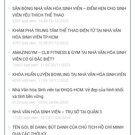
SÂN BÓNG NHÀ VĂN HÓA SINH VIÊN – ĐIỂM HẸN CHO SINH
VIÊN YÊU THÍCH THỂ THAO
6597 lượt xem
14:49 12/12/2022
KHÁM PHÁ TRUNG TÂM THỂ THAO ĐIỆN TỬ TẠI NHÀ VĂN
HÓA SINH VIÊN TP.HCM
4707 lượt xem
10:39 07/12/2022
AMAZINGYM – CLB FITNESS & GYM TẠI NHÀ VĂN HÓA SINH
VIÊN CÓ GÌ ĐẶC BIỆT?
10607 lượt xem
11:05 20/11/2022
KHÓA HUẤN LUYỆN BOWLING TẠI NHÀ VĂN HÓA SINH VIÊN
4290 lượt xem
11:06 16/11/2022
Nhà Văn hóa Sinh viên tại ĐHQG-HCM: Vẻ đẹp của hình khối
và tính bền vững
8129 lượt xem
05:00 24/06/2020
NHÀ VĂN HÓA SINH VIÊN – TRỤ SỞ TẠI QUẬN 3
17282 lượt xem
10:24 11/06/2020
TÊN GỌI, BÍ DANH, BÚT DANH CỦA CHỦ TỊCH HỒ CHÍ MINH
QUA CÁC THỜI KỲ