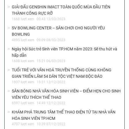
GIẢI ĐẤU GENSHIN IMACT TOÀN QUỐC MÙA ĐẦU TIÊN
THÀNH CÔNG RỰC RỠ
1668 lượt xem
00:43 13/03/2023
SV BOWLING CENTER – SÂN CHƠI CHO NGƯỜI YÊU
BOWLING
4895 lượt xem
09:09 08/03/2023
Ngày hội Sức trẻ Sinh viên TP.HCM năm 2023: Sẽ thu hút và
hấp dẫn
1608 lượt xem
15:21 06/03/2023
TUỔI TRẺ VỚI VĂN HOÁ TRUYỀN THỐNG CÙNG KHÔNG
GIAN TRIỂN LÃM 54 DÂN TỘC VIỆT NAM ĐỘC ĐÁO
1937 lượt xem
15:31 12/12/2022
SÂN BÓNG NHÀ VĂN HÓA SINH VIÊN – ĐIỂM HẸN CHO SINH
VIÊN YÊU THÍCH THỂ THAO
6597 lượt xem
14:49 12/12/2022
KHÁM PHÁ TRUNG TÂM THỂ THAO ĐIỆN TỬ TẠI NHÀ VĂN
HÓA SINH VIÊN TP.HCM
4707 lượt xem
10:39 07/12/2022