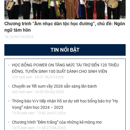
Chương trình “Âm nhạc dân tộc học đường”, chủ đề: Ngôn
ngữ tâm hồn
16:10 05/10/2025
TIN NỔI BẬT
HỌC BỔNG POWER ON TĂNG MỨC TÀI TRỢ ĐẾN 120 TRIỆU
ĐỒNG, TUYỂN SINH 100 SUẤT DÀNH CHO SINH VIÊN
239 lượt xem
09:01 06/07/2026
Chuyến xe Tết sum vầy 2026 sẵn sàng lăn bánh
365 lượt xem
16:09 03/02/2026
Thông báo V/v tiếp nhận hồ sơ dự xét học bổng bảo trợ “Hy
Vọng” năm học 2024 – 2025
7578 lượt xem
13:42 26/07/2024
Chương trình “Đêm trắng” của những kẻ mộng mơ
1375 lượt xem
11:36 27/04/2023