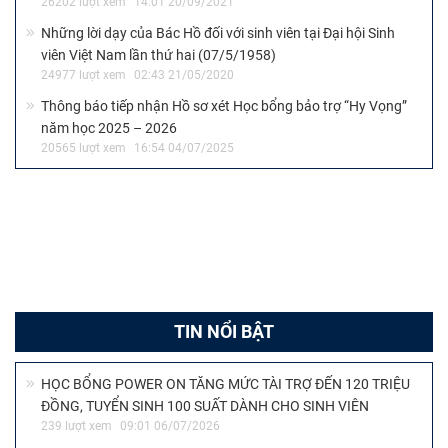
26202 lượt xem
14:01 20/09/2021
Những lời dạy của Bác Hồ đối với sinh viên tại Đại hội Sinh
viên Việt Nam lần thứ hai (07/5/1958)
24977 lượt xem
02:43 21/05/2020
Thông báo tiếp nhận Hồ sơ xét Học bổng bảo trợ “Hy Vọng”
năm học 2025 – 2026
20565 lượt xem
16:54 04/07/2025
TIN NỔI BẬT
HỌC BỔNG POWER ON TĂNG MỨC TÀI TRỢ ĐẾN 120 TRIỆU
ĐỒNG, TUYỂN SINH 100 SUẤT DÀNH CHO SINH VIÊN
239 lượt xem
09:01 06/07/2026