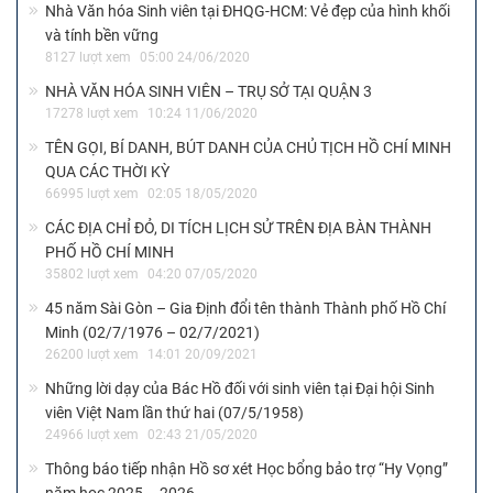
Nhà Văn hóa Sinh viên tại ĐHQG-HCM: Vẻ đẹp của hình khối
và tính bền vững
8127 lượt xem
05:00 24/06/2020
NHÀ VĂN HÓA SINH VIÊN – TRỤ SỞ TẠI QUẬN 3
17278 lượt xem
10:24 11/06/2020
TÊN GỌI, BÍ DANH, BÚT DANH CỦA CHỦ TỊCH HỒ CHÍ MINH
QUA CÁC THỜI KỲ
66995 lượt xem
02:05 18/05/2020
CÁC ĐỊA CHỈ ĐỎ, DI TÍCH LỊCH SỬ TRÊN ĐỊA BÀN THÀNH
PHỐ HỒ CHÍ MINH
35802 lượt xem
04:20 07/05/2020
45 năm Sài Gòn – Gia Định đổi tên thành Thành phố Hồ Chí
Minh (02/7/1976 – 02/7/2021)
26200 lượt xem
14:01 20/09/2021
Những lời dạy của Bác Hồ đối với sinh viên tại Đại hội Sinh
viên Việt Nam lần thứ hai (07/5/1958)
24966 lượt xem
02:43 21/05/2020
Thông báo tiếp nhận Hồ sơ xét Học bổng bảo trợ “Hy Vọng”