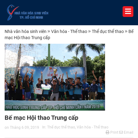
Nhà văn hóa sinh viên
Văn hóa - Thể thao
Thể dục thể thao
Bế
mạc Hội thao Trung cấp
Bế mạc Hội thao Trung cấp
In:
Thể dục thể thao
,
Văn hóa - Thể thao
on
Tháng 6 09, 2019
Print
Email