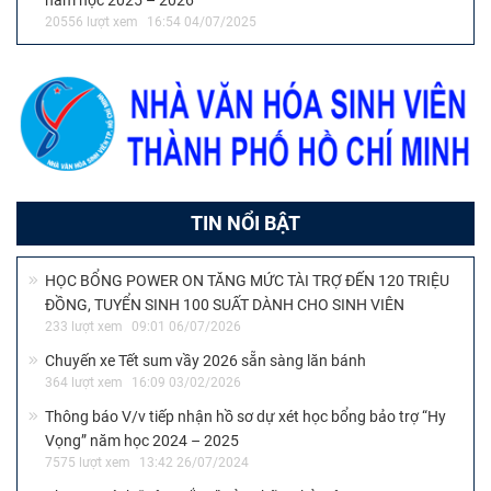
năm học 2025 – 2026
20556 lượt xem
16:54 04/07/2025
TIN NỔI BẬT
HỌC BỔNG POWER ON TĂNG MỨC TÀI TRỢ ĐẾN 120 TRIỆU
ĐỒNG, TUYỂN SINH 100 SUẤT DÀNH CHO SINH VIÊN
233 lượt xem
09:01 06/07/2026
Chuyến xe Tết sum vầy 2026 sẵn sàng lăn bánh
364 lượt xem
16:09 03/02/2026
Thông báo V/v tiếp nhận hồ sơ dự xét học bổng bảo trợ “Hy
Vọng” năm học 2024 – 2025
7575 lượt xem
13:42 26/07/2024