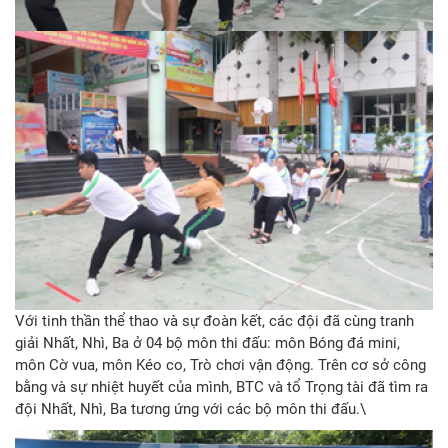
Với tinh thần thể thao và sự đoàn kết, các đội đã cùng tranh
giải Nhất, Nhì, Ba ở 04 bộ môn thi đấu: môn Bóng đá mini,
môn Cờ vua, môn Kéo co, Trò chơi vận động. Trên cơ sở công
bằng và sự nhiệt huyết của mình, BTC và tổ Trọng tài đã tìm ra
đội Nhất, Nhì, Ba tương ứng với các bộ môn thi đấu.\