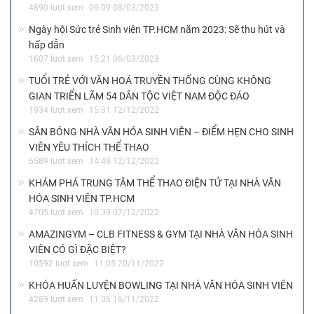
4890 lượt xem
09:09 08/03/2023
Ngày hội Sức trẻ Sinh viên TP.HCM năm 2023: Sẽ thu hút và
hấp dẫn
1607 lượt xem
15:21 06/03/2023
TUỔI TRẺ VỚI VĂN HOÁ TRUYỀN THỐNG CÙNG KHÔNG
GIAN TRIỂN LÃM 54 DÂN TỘC VIỆT NAM ĐỘC ĐÁO
1934 lượt xem
15:31 12/12/2022
SÂN BÓNG NHÀ VĂN HÓA SINH VIÊN – ĐIỂM HẸN CHO SINH
VIÊN YÊU THÍCH THỂ THAO
6589 lượt xem
14:49 12/12/2022
KHÁM PHÁ TRUNG TÂM THỂ THAO ĐIỆN TỬ TẠI NHÀ VĂN
HÓA SINH VIÊN TP.HCM
4705 lượt xem
10:39 07/12/2022
AMAZINGYM – CLB FITNESS & GYM TẠI NHÀ VĂN HÓA SINH
VIÊN CÓ GÌ ĐẶC BIỆT?
10592 lượt xem
11:05 20/11/2022
KHÓA HUẤN LUYỆN BOWLING TẠI NHÀ VĂN HÓA SINH VIÊN
4289 lượt xem
11:06 16/11/2022