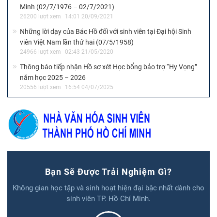
Minh (02/7/1976 – 02/7/2021)
26200 lượt xem
14:01 20/09/2021
Những lời dạy của Bác Hồ đối với sinh viên tại Đại hội Sinh
viên Việt Nam lần thứ hai (07/5/1958)
24966 lượt xem
02:43 21/05/2020
Thông báo tiếp nhận Hồ sơ xét Học bổng bảo trợ “Hy Vọng”
năm học 2025 – 2026
20556 lượt xem
16:54 04/07/2025
Bạn Sẽ Được Trải Nghiệm Gì?
Không gian học tập và sinh hoạt hiện đại bậc nhất dành cho
sinh viên TP. Hồ Chí Minh.