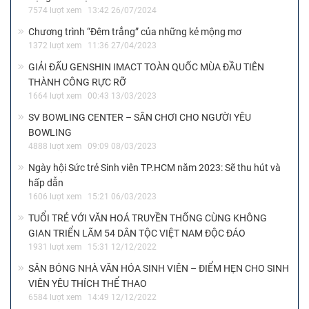
7574 lượt xem
13:42 26/07/2024
Chương trình “Đêm trắng” của những kẻ mộng mơ
1372 lượt xem
11:36 27/04/2023
GIẢI ĐẤU GENSHIN IMACT TOÀN QUỐC MÙA ĐẦU TIÊN
THÀNH CÔNG RỰC RỠ
1664 lượt xem
00:43 13/03/2023
SV BOWLING CENTER – SÂN CHƠI CHO NGƯỜI YÊU
BOWLING
4888 lượt xem
09:09 08/03/2023
Ngày hội Sức trẻ Sinh viên TP.HCM năm 2023: Sẽ thu hút và
hấp dẫn
1606 lượt xem
15:21 06/03/2023
TUỔI TRẺ VỚI VĂN HOÁ TRUYỀN THỐNG CÙNG KHÔNG
GIAN TRIỂN LÃM 54 DÂN TỘC VIỆT NAM ĐỘC ĐÁO
1931 lượt xem
15:31 12/12/2022
SÂN BÓNG NHÀ VĂN HÓA SINH VIÊN – ĐIỂM HẸN CHO SINH
VIÊN YÊU THÍCH THỂ THAO
6584 lượt xem
14:49 12/12/2022