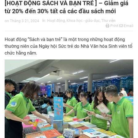
[HOẠT ĐỘNG SÁCH VÀ BẠN TRẺ ] – Giảm giá
từ 20% đến 30% tất cả các đầu sách mới
In:
Hoạt động
,
Khoa học - giáo dục
,
Thư viện
on
Tháng 3 21, 2024
Print
Email
Hoạt động “Sách và bạn trẻ” là một trong những hoạt động
thường niên của Ngày hội Sức trẻ do Nhà Văn hóa Sinh viên tổ
chức hằng năm.