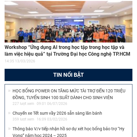
Workshop “Ứng dụng AI trong học tập trong học tập và
làm việc hiệu quả” tại Trường Đại học Công nghệ TP.HCM
14:35 13/03/2026
TIN NỔI BẬT
HỌC BỔNG POWER ON TĂNG MỨC TÀI TRỢ ĐẾN 120 TRIỆU
ĐỒNG, TUYỂN SINH 100 SUẤT DÀNH CHO SINH VIÊN
227 lượt xem
09:01 06/07/2026
Chuyến xe Tết sum vầy 2026 sẵn sàng lăn bánh
359 lượt xem
16:09 03/02/2026
Thông báo V/v tiếp nhận hồ sơ dự xét học bổng bảo trợ “Hy
Vọng” năm học 2024 – 2025