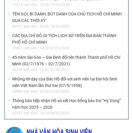
17275 lượt xem
10:24 11/06/2020
TÊN GỌI, BÍ DANH, BÚT DANH CỦA CHỦ TỊCH HỒ CHÍ MINH
QUA CÁC THỜI KỲ
66991 lượt xem
02:05 18/05/2020
CÁC ĐỊA CHỈ ĐỎ, DI TÍCH LỊCH SỬ TRÊN ĐỊA BÀN THÀNH
PHỐ HỒ CHÍ MINH
35801 lượt xem
04:20 07/05/2020
45 năm Sài Gòn – Gia Định đổi tên thành Thành phố Hồ Chí
Minh (02/7/1976 – 02/7/2021)
26198 lượt xem
14:01 20/09/2021
Những lời dạy của Bác Hồ đối với sinh viên tại Đại hội Sinh
viên Việt Nam lần thứ hai (07/5/1958)
24963 lượt xem
02:43 21/05/2020
Thông báo tiếp nhận Hồ sơ xét Học bổng bảo trợ “Hy Vọng”
năm học 2025 – 2026
20547 lượt xem
16:54 04/07/2025