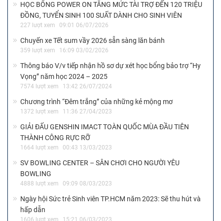
HỌC BỔNG POWER ON TĂNG MỨC TÀI TRỢ ĐẾN 120 TRIỆU
ĐỒNG, TUYỂN SINH 100 SUẤT DÀNH CHO SINH VIÊN
227 lượt xem
09:01 06/07/2026
Chuyến xe Tết sum vầy 2026 sẵn sàng lăn bánh
359 lượt xem
16:09 03/02/2026
Thông báo V/v tiếp nhận hồ sơ dự xét học bổng bảo trợ “Hy
Vọng” năm học 2024 – 2025
7574 lượt xem
13:42 26/07/2024
Chương trình “Đêm trắng” của những kẻ mộng mơ
1372 lượt xem
11:36 27/04/2023
GIẢI ĐẤU GENSHIN IMACT TOÀN QUỐC MÙA ĐẦU TIÊN
THÀNH CÔNG RỰC RỠ
1664 lượt xem
00:43 13/03/2023
SV BOWLING CENTER – SÂN CHƠI CHO NGƯỜI YÊU
BOWLING
4888 lượt xem
09:09 08/03/2023
Ngày hội Sức trẻ Sinh viên TP.HCM năm 2023: Sẽ thu hút và
hấp dẫn
1606 lượt xem
15:21 06/03/2023