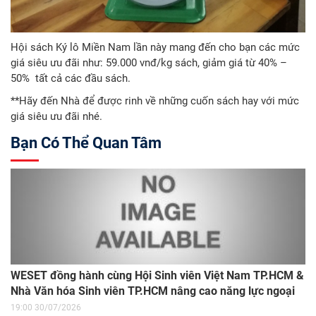
Hội sách Ký lô Miền Nam lần này mang đến cho bạn các mức
giá siêu ưu đãi như: 59.000 vnđ/kg sách, giảm giá từ 40% –
50% tất cả các đầu sách.
**Hãy đến Nhà để được rinh về những cuốn sách hay với mức
giá siêu ưu đãi nhé.
Bạn Có Thể Quan Tâm
WESET đồng hành cùng Hội Sinh viên Việt Nam TP.HCM &
Nhà Văn hóa Sinh viên TP.HCM nâng cao năng lực ngoại
ngữ cho sinh viên
19:00 30/07/2026