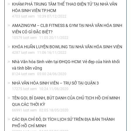
KHÁM PHÁ TRUNG TÂM THỂ THAO ĐIỆN TỬ TẠI NHÀ VĂN
HÓA SINH VIÊN TP.HCM
4703 lượt xem
10:39 07/12/2022
AMAZINGYM – CLB FITNESS & GYM TẠI NHÀ VĂN HÓA SINH
VIÊN CÓ GÌ ĐẶC BIỆT?
10579 lượt xem
11:05 20/11/2022
KHÓA HUẤN LUYỆN BOWLING TẠI NHÀ VĂN HÓA SINH VIÊN
4287 lượt xem
11:06 16/11/2022
Nhà Văn hóa Sinh viên tại ĐHQG-HCM: Vẻ đẹp của hình khối
và tính bền vững
8124 lượt xem
05:00 24/06/2020
NHÀ VĂN HÓA SINH VIÊN – TRỤ SỞ TẠI QUẬN 3
17275 lượt xem
10:24 11/06/2020
TÊN GỌI, BÍ DANH, BÚT DANH CỦA CHỦ TỊCH HỒ CHÍ MINH
QUA CÁC THỜI KỲ
66991 lượt xem
02:05 18/05/2020
CÁC ĐỊA CHỈ ĐỎ, DI TÍCH LỊCH SỬ TRÊN ĐỊA BÀN THÀNH
PHỐ HỒ CHÍ MINH