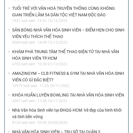
TUỔI TRẺ VỚI VĂN HOÁ TRUYỀN THỐNG CÙNG KHÔNG
GIAN TRIỂN LÃM 54 DÂN TỘC VIỆT NAM ĐỘC ĐÁO
1931 lượt xem
15:31 12/12/2022
SÂN BÓNG NHÀ VĂN HÓA SINH VIÊN – ĐIỂM HẸN CHO SINH
VIÊN YÊU THÍCH THỂ THAO
6584 lượt xem
14:49 12/12/2022
KHÁM PHÁ TRUNG TÂM THỂ THAO ĐIỆN TỬ TẠI NHÀ VĂN
HÓA SINH VIÊN TP.HCM
4703 lượt xem
10:39 07/12/2022
AMAZINGYM – CLB FITNESS & GYM TẠI NHÀ VĂN HÓA SINH
VIÊN CÓ GÌ ĐẶC BIỆT?
10579 lượt xem
11:05 20/11/2022
KHÓA HUẤN LUYỆN BOWLING TẠI NHÀ VĂN HÓA SINH VIÊN
4287 lượt xem
11:06 16/11/2022
Nhà Văn hóa Sinh viên tại ĐHQG-HCM: Vẻ đẹp của hình khối
và tính bền vững
8124 lượt xem
05:00 24/06/2020
NHÀ VĂN HÓA SINH VIÊN – TRỤ SỞ TẠI QUẬN 3