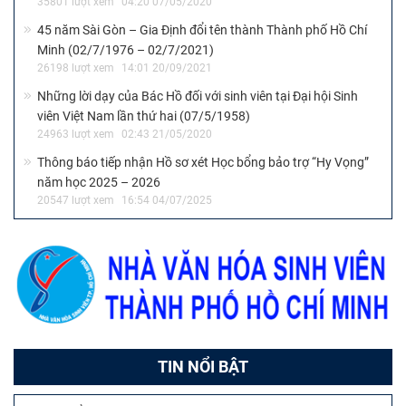
35801 lượt xem
04:20 07/05/2020
45 năm Sài Gòn – Gia Định đổi tên thành Thành phố Hồ Chí
Minh (02/7/1976 – 02/7/2021)
26198 lượt xem
14:01 20/09/2021
Những lời dạy của Bác Hồ đối với sinh viên tại Đại hội Sinh
viên Việt Nam lần thứ hai (07/5/1958)
24963 lượt xem
02:43 21/05/2020
Thông báo tiếp nhận Hồ sơ xét Học bổng bảo trợ “Hy Vọng”
năm học 2025 – 2026
20547 lượt xem
16:54 04/07/2025
TIN NỔI BẬT