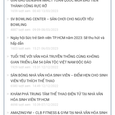
GIẢI ĐẤU GENSHIN IMACT TOÀN QUỐC MÙA ĐẦU TIÊN
THÀNH CÔNG RỰC RỠ
1659 lượt xem
00:43 13/03/2023
SV BOWLING CENTER – SÂN CHƠI CHO NGƯỜI YÊU
BOWLING
4887 lượt xem
09:09 08/03/2023
Ngày hội Sức trẻ Sinh viên TP.HCM năm 2023: Sẽ thu hút và
hấp dẫn
1603 lượt xem
15:21 06/03/2023
TUỔI TRẺ VỚI VĂN HOÁ TRUYỀN THỐNG CÙNG KHÔNG
GIAN TRIỂN LÃM 54 DÂN TỘC VIỆT NAM ĐỘC ĐÁO
1929 lượt xem
15:31 12/12/2022
SÂN BÓNG NHÀ VĂN HÓA SINH VIÊN – ĐIỂM HẸN CHO SINH
VIÊN YÊU THÍCH THỂ THAO
6580 lượt xem
14:49 12/12/2022
KHÁM PHÁ TRUNG TÂM THỂ THAO ĐIỆN TỬ TẠI NHÀ VĂN
HÓA SINH VIÊN TP.HCM
4698 lượt xem
10:39 07/12/2022
AMAZINGYM – CLB FITNESS & GYM TẠI NHÀ VĂN HÓA SINH