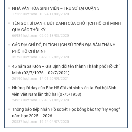
NHÀ VĂN HÓA SINH VIÊN – TRỤ SỞ TẠI QUẬN 3
17266 lượt xem
10:24 11/06/2020
TÊN GỌI, BÍ DANH, BÚT DANH CỦA CHỦ TỊCH HỒ CHÍ MINH
QUA CÁC THỜI KỲ
66984 lượt xem
02:05 18/05/2020
CÁC ĐỊA CHỈ ĐỎ, DI TÍCH LỊCH SỬ TRÊN ĐỊA BÀN THÀNH
PHỐ HỒ CHÍ MINH
35793 lượt xem
04:20 07/05/2020
45 năm Sài Gòn – Gia Định đổi tên thành Thành phố Hồ Chí
Minh (02/7/1976 – 02/7/2021)
26190 lượt xem
14:01 20/09/2021
Những lời dạy của Bác Hồ đối với sinh viên tại Đại hội Sinh
viên Việt Nam lần thứ hai (07/5/1958)
24957 lượt xem
02:43 21/05/2020
Thông báo tiếp nhận Hồ sơ xét Học bổng bảo trợ “Hy Vọng”
năm học 2025 – 2026
20537 lượt xem
16:54 04/07/2025