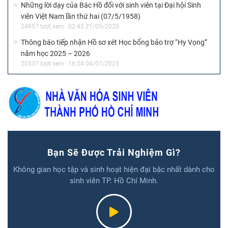
Những lời dạy của Bác Hồ đối với sinh viên tại Đại hội Sinh
viên Việt Nam lần thứ hai (07/5/1958)
24957 lượt xem
02:43 21/05/2020
Thông báo tiếp nhận Hồ sơ xét Học bổng bảo trợ “Hy Vọng”
năm học 2025 – 2026
20537 lượt xem
16:54 04/07/2025
Bạn Sẽ Được Trải Nghiệm Gì?
Không gian học tập và sinh hoạt hiện đại bậc nhất dành cho
sinh viên TP. Hồ Chí Minh.