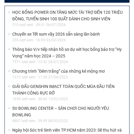
HỌC BỔNG POWER ON TĂNG MỨC TÀI TRỢ ĐẾN 120 TRIỆU
ĐỒNG, TUYỂN SINH 100 SUẤT DÀNH CHO SINH VIÊN
210 lượt xem
09:01 06/07/2026
Chuyến xe Tết sum vầy 2026 sẵn sàng lăn bánh
355 lượt xem
16:09 03/02/2026
Thông báo V/v tiếp nhận hồ sơ dự xét học bổng bảo trợ “Hy
Vọng” năm học 2024 – 2025
7571 lượt xem
13:42 26/07/2024
Chương trình “Đêm trắng” của những kẻ mộng mơ
1372 lượt xem
11:36 27/04/2023
GIẢI ĐẤU GENSHIN IMACT TOÀN QUỐC MÙA ĐẦU TIÊN
THÀNH CÔNG RỰC RỠ
1659 lượt xem
00:43 13/03/2023
SV BOWLING CENTER – SÂN CHƠI CHO NGƯỜI YÊU
BOWLING
4887 lượt xem
09:09 08/03/2023
Ngày hội Sức trẻ Sinh viên TP.HCM năm 2023: Sẽ thu hút và