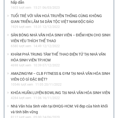
hấp dẫn
1603 lượt xem
15:21 06/03/2023
TUỔI TRẺ VỚI VĂN HOÁ TRUYỀN THỐNG CÙNG KHÔNG
GIAN TRIỂN LÃM 54 DÂN TỘC VIỆT NAM ĐỘC ĐÁO
1929 lượt xem
15:31 12/12/2022
SÂN BÓNG NHÀ VĂN HÓA SINH VIÊN – ĐIỂM HẸN CHO SINH
VIÊN YÊU THÍCH THỂ THAO
6580 lượt xem
14:49 12/12/2022
KHÁM PHÁ TRUNG TÂM THỂ THAO ĐIỆN TỬ TẠI NHÀ VĂN
HÓA SINH VIÊN TP.HCM
4698 lượt xem
10:39 07/12/2022
AMAZINGYM – CLB FITNESS & GYM TẠI NHÀ VĂN HÓA SINH
VIÊN CÓ GÌ ĐẶC BIỆT?
10546 lượt xem
11:05 20/11/2022
KHÓA HUẤN LUYỆN BOWLING TẠI NHÀ VĂN HÓA SINH VIÊN
4284 lượt xem
11:06 16/11/2022
Nhà Văn hóa Sinh viên tại ĐHQG-HCM: Vẻ đẹp của hình khối
và tính bền vững
8112 lượt xem
05:00 24/06/2020