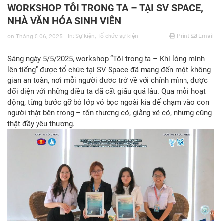
WORKSHOP TÔI TRONG TA – TẠI SV SPACE,
NHÀ VĂN HÓA SINH VIÊN
In:
Sự kiện
,
Tổ chức sự kiện
Print
Email
on
Tháng 5 06, 2025
Sáng ngày 5/5/2025, workshop “Tôi trong ta – Khi lòng mình
lên tiếng” được tổ chức tại SV Space đã mang đến một không
gian an toàn, nơi mỗi người được trở về với chính mình, được
đối diện với những điều ta đã cất giấu quá lâu. Qua mỗi hoạt
động, từng bước gỡ bỏ lớp vỏ bọc ngoài kia để chạm vào con
người thật bên trong – tổn thương có, giằng xé có, nhưng cũng
thật đầy yêu thương.