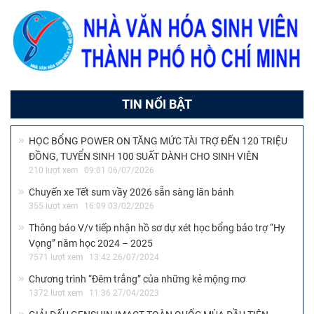
TIN NỔI BẬT
HỌC BỔNG POWER ON TĂNG MỨC TÀI TRỢ ĐẾN 120 TRIỆU
ĐỒNG, TUYỂN SINH 100 SUẤT DÀNH CHO SINH VIÊN
210 lượt xem
09:01 06/07/2026
Chuyến xe Tết sum vầy 2026 sẵn sàng lăn bánh
355 lượt xem
16:09 03/02/2026
Thông báo V/v tiếp nhận hồ sơ dự xét học bổng bảo trợ “Hy
Vọng” năm học 2024 – 2025
7571 lượt xem
13:42 26/07/2024
Chương trình “Đêm trắng” của những kẻ mộng mơ
1372 lượt xem
11:36 27/04/2023