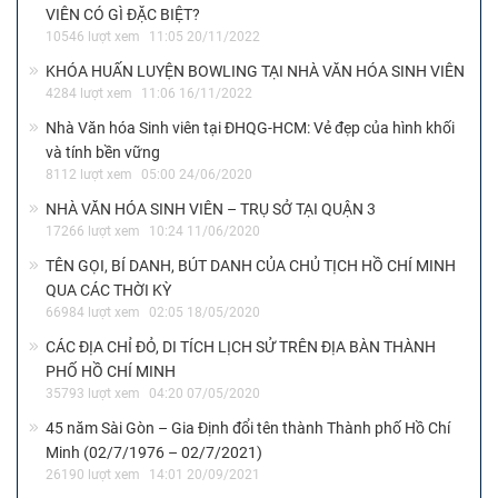
VIÊN CÓ GÌ ĐẶC BIỆT?
10546 lượt xem
11:05 20/11/2022
KHÓA HUẤN LUYỆN BOWLING TẠI NHÀ VĂN HÓA SINH VIÊN
4284 lượt xem
11:06 16/11/2022
Nhà Văn hóa Sinh viên tại ĐHQG-HCM: Vẻ đẹp của hình khối
và tính bền vững
8112 lượt xem
05:00 24/06/2020
NHÀ VĂN HÓA SINH VIÊN – TRỤ SỞ TẠI QUẬN 3
17266 lượt xem
10:24 11/06/2020
TÊN GỌI, BÍ DANH, BÚT DANH CỦA CHỦ TỊCH HỒ CHÍ MINH
QUA CÁC THỜI KỲ
66984 lượt xem
02:05 18/05/2020
CÁC ĐỊA CHỈ ĐỎ, DI TÍCH LỊCH SỬ TRÊN ĐỊA BÀN THÀNH
PHỐ HỒ CHÍ MINH
35793 lượt xem
04:20 07/05/2020
45 năm Sài Gòn – Gia Định đổi tên thành Thành phố Hồ Chí
Minh (02/7/1976 – 02/7/2021)
26190 lượt xem
14:01 20/09/2021