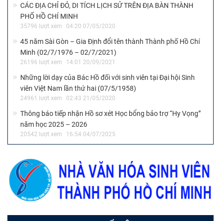
CÁC ĐỊA CHỈ ĐỎ, DI TÍCH LỊCH SỬ TRÊN ĐỊA BÀN THÀNH
PHỐ HỒ CHÍ MINH
35796 lượt xem
04:20 07/05/2020
45 năm Sài Gòn – Gia Định đổi tên thành Thành phố Hồ Chí
Minh (02/7/1976 – 02/7/2021)
26196 lượt xem
14:01 20/09/2021
Những lời dạy của Bác Hồ đối với sinh viên tại Đại hội Sinh
viên Việt Nam lần thứ hai (07/5/1958)
24961 lượt xem
02:43 21/05/2020
Thông báo tiếp nhận Hồ sơ xét Học bổng bảo trợ “Hy Vọng”
năm học 2025 – 2026
20542 lượt xem
16:54 04/07/2025