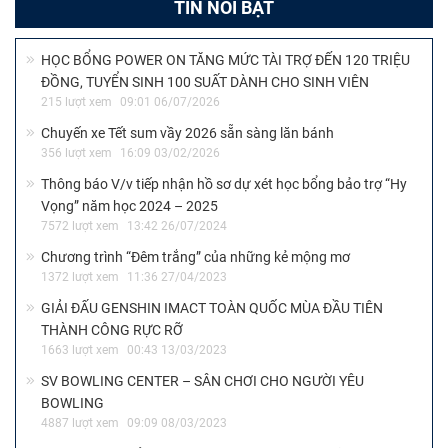
TIN NỔI BẬT
HỌC BỔNG POWER ON TĂNG MỨC TÀI TRỢ ĐẾN 120 TRIỆU
ĐỒNG, TUYỂN SINH 100 SUẤT DÀNH CHO SINH VIÊN
215 lượt xem
09:01 06/07/2026
Chuyến xe Tết sum vầy 2026 sẵn sàng lăn bánh
356 lượt xem
16:09 03/02/2026
Thông báo V/v tiếp nhận hồ sơ dự xét học bổng bảo trợ “Hy
Vọng” năm học 2024 – 2025
7572 lượt xem
13:42 26/07/2024
Chương trình “Đêm trắng” của những kẻ mộng mơ
1372 lượt xem
11:36 27/04/2023
GIẢI ĐẤU GENSHIN IMACT TOÀN QUỐC MÙA ĐẦU TIÊN
THÀNH CÔNG RỰC RỠ
1663 lượt xem
00:43 13/03/2023
SV BOWLING CENTER – SÂN CHƠI CHO NGƯỜI YÊU
BOWLING
4887 lượt xem
09:09 08/03/2023