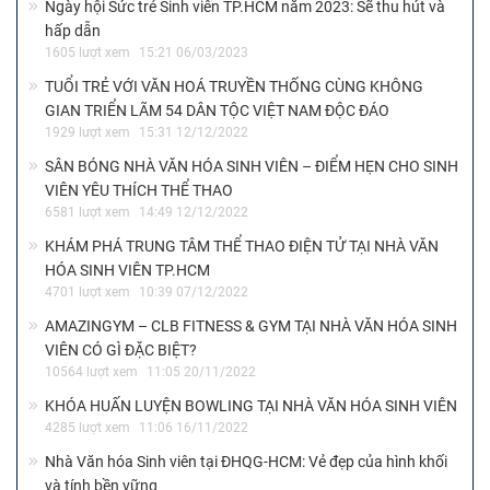
Ngày hội Sức trẻ Sinh viên TP.HCM năm 2023: Sẽ thu hút và
hấp dẫn
1605 lượt xem
15:21 06/03/2023
TUỔI TRẺ VỚI VĂN HOÁ TRUYỀN THỐNG CÙNG KHÔNG
GIAN TRIỂN LÃM 54 DÂN TỘC VIỆT NAM ĐỘC ĐÁO
1929 lượt xem
15:31 12/12/2022
SÂN BÓNG NHÀ VĂN HÓA SINH VIÊN – ĐIỂM HẸN CHO SINH
VIÊN YÊU THÍCH THỂ THAO
6581 lượt xem
14:49 12/12/2022
KHÁM PHÁ TRUNG TÂM THỂ THAO ĐIỆN TỬ TẠI NHÀ VĂN
HÓA SINH VIÊN TP.HCM
4701 lượt xem
10:39 07/12/2022
AMAZINGYM – CLB FITNESS & GYM TẠI NHÀ VĂN HÓA SINH
VIÊN CÓ GÌ ĐẶC BIỆT?
10564 lượt xem
11:05 20/11/2022
KHÓA HUẤN LUYỆN BOWLING TẠI NHÀ VĂN HÓA SINH VIÊN
4285 lượt xem
11:06 16/11/2022
Nhà Văn hóa Sinh viên tại ĐHQG-HCM: Vẻ đẹp của hình khối
và tính bền vững