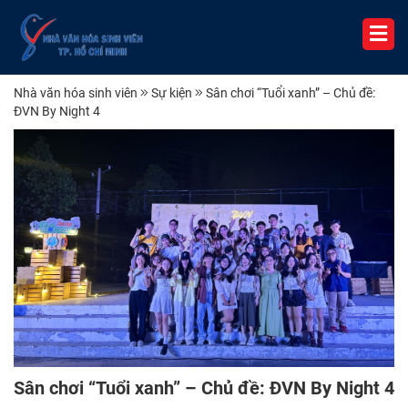
Nhà văn hóa sinh viên
Sự kiện
Sân chơi “Tuổi xanh” – Chủ đề:
ĐVN By Night 4
Sân chơi “Tuổi xanh” – Chủ đề: ĐVN By Night 4