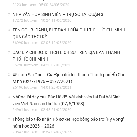
8123 lượt xem
05:00 24/06/2020
NHÀ VĂN HÓA SINH VIÊN – TRỤ SỞ TẠI QUẬN 3
17272 lượt xem
10:24 11/06/2020
TÊN GỌI, BÍ DANH, BÚT DANH CỦA CHỦ TỊCH HỒ CHÍ MINH
QUA CÁC THỜI KỲ
66990 lượt xem
02:05 18/05/2020
CÁC ĐỊA CHỈ ĐỎ, DI TÍCH LỊCH SỬ TRÊN ĐỊA BÀN THÀNH
PHỐ HỒ CHÍ MINH
35796 lượt xem
04:20 07/05/2020
45 năm Sài Gòn – Gia Định đổi tên thành Thành phố Hồ Chí
Minh (02/7/1976 – 02/7/2021)
26196 lượt xem
14:01 20/09/2021
Những lời dạy của Bác Hồ đối với sinh viên tại Đại hội Sinh
viên Việt Nam lần thứ hai (07/5/1958)
24961 lượt xem
02:43 21/05/2020
Thông báo tiếp nhận Hồ sơ xét Học bổng bảo trợ “Hy Vọng”
năm học 2025 – 2026
20542 lượt xem
16:54 04/07/2025