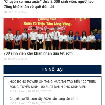
“Chuyến xe mùa xuân” đưa 2.000 sinh viên, người lao
động khó khăn về quê đón tết
18:23 07/02/2026
700 sinh viên khó khăn nhận quà tết sớm
16:45 09/02/2026
TIN NỔI BẬT
HỌC BỔNG POWER ON TĂNG MỨC TÀI TRỢ ĐẾN 120 TRIỆU
ĐỒNG, TUYỂN SINH 100 SUẤT DÀNH CHO SINH VIÊN
215 lượt xem
09:01 06/07/2026
Chuyến xe Tết sum vầy 2026 sẵn sàng lăn bánh
356 lượt xem
16:09 03/02/2026