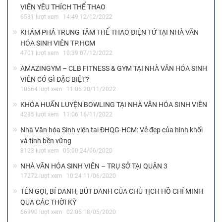
VIÊN YÊU THÍCH THỂ THAO
6581 lượt xem
14:49 12/12/2022
KHÁM PHÁ TRUNG TÂM THỂ THAO ĐIỆN TỬ TẠI NHÀ VĂN
HÓA SINH VIÊN TP.HCM
4701 lượt xem
10:39 07/12/2022
AMAZINGYM – CLB FITNESS & GYM TẠI NHÀ VĂN HÓA SINH
VIÊN CÓ GÌ ĐẶC BIỆT?
10564 lượt xem
11:05 20/11/2022
KHÓA HUẤN LUYỆN BOWLING TẠI NHÀ VĂN HÓA SINH VIÊN
4285 lượt xem
11:06 16/11/2022
Nhà Văn hóa Sinh viên tại ĐHQG-HCM: Vẻ đẹp của hình khối
và tính bền vững
8123 lượt xem
05:00 24/06/2020
NHÀ VĂN HÓA SINH VIÊN – TRỤ SỞ TẠI QUẬN 3
17272 lượt xem
10:24 11/06/2020
TÊN GỌI, BÍ DANH, BÚT DANH CỦA CHỦ TỊCH HỒ CHÍ MINH
QUA CÁC THỜI KỲ
66990 lượt xem
02:05 18/05/2020