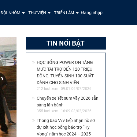
Đăng nhập
-ĐỘI-NHÓM
THƯ VIỆN
TRIỂN LÃM
TIN NỔI BẬT
HỌC BỔNG POWER ON TĂNG
MỨC TÀI TRỢ ĐẾN 120 TRIỆU
ĐỒNG, TUYỂN SINH 100 SUẤT
DÀNH CHO SINH VIÊN
212 lượt xem
09:01 06/07/2026
Chuyến xe Tết sum vầy 2026 sẵn
sàng lăn bánh
355 lượt xem
16:09 03/02/2026
Thông báo V/v tiếp nhận hồ sơ
dự xét học bổng bảo trợ “Hy
Vọng” năm học 2024 – 2025