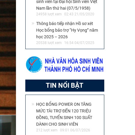
sinh viên tại Đại hội Sinh viên Việt
Nam lần thứ hai (07/5/1958)
24958 lượt xem
02:43 21/05/2020
Thông báo tiếp nhận Hồ sơ xét
Học bổng bảo trợ “Hy Vọng” năm
học 2025 – 2026
20538 lượt xem
16:54 04/07/2025
TIN NỔI BẬT
HỌC BỔNG POWER ON TĂNG
MỨC TÀI TRỢ ĐẾN 120 TRIỆU
ĐỒNG, TUYỂN SINH 100 SUẤT
DÀNH CHO SINH VIÊN
212 lượt xem
09:01 06/07/2026