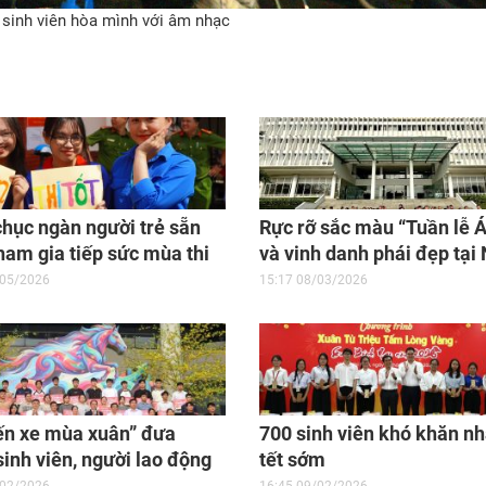
 sinh viên hòa mình với âm nhạc
hục ngàn người trẻ sẵn
Rực rỡ sắc màu “Tuần lễ Á
ham gia tiếp sức mùa thi
và vinh danh phái đẹp tại
Văn hóa Sinh viên chào 
/05/2026
15:17 08/03/2026
8/3
ến xe mùa xuân” đưa
700 sinh viên khó khăn n
sinh viên, người lao động
tết sớm
ăn về quê đón tết