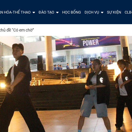
N HÓA-THỂ THAO
ĐÀO TẠO
HỌC BỔNG
DỊCH VỤ
SỰ KIỆN
CLB
chủ đề “Có em chờ”