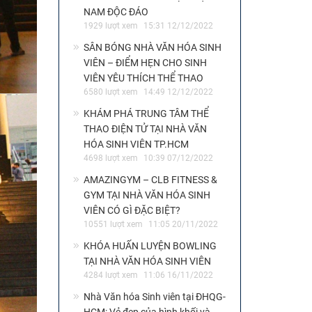
NAM ĐỘC ĐÁO
1929 lượt xem
15:31 12/12/2022
SÂN BÓNG NHÀ VĂN HÓA SINH
VIÊN – ĐIỂM HẸN CHO SINH
VIÊN YÊU THÍCH THỂ THAO
6580 lượt xem
14:49 12/12/2022
KHÁM PHÁ TRUNG TÂM THỂ
THAO ĐIỆN TỬ TẠI NHÀ VĂN
HÓA SINH VIÊN TP.HCM
4698 lượt xem
10:39 07/12/2022
AMAZINGYM – CLB FITNESS &
GYM TẠI NHÀ VĂN HÓA SINH
VIÊN CÓ GÌ ĐẶC BIỆT?
10551 lượt xem
11:05 20/11/2022
KHÓA HUẤN LUYỆN BOWLING
TẠI NHÀ VĂN HÓA SINH VIÊN
4284 lượt xem
11:06 16/11/2022
Nhà Văn hóa Sinh viên tại ĐHQG-