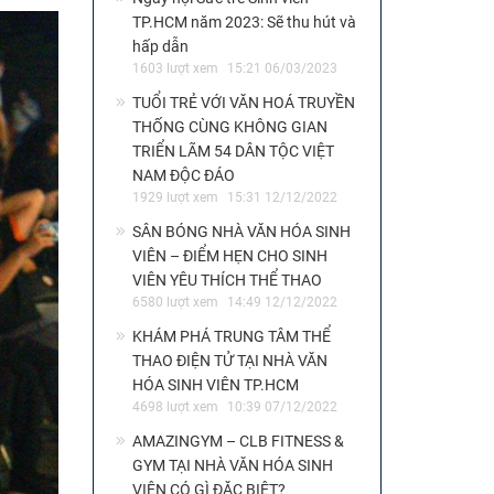
TP.HCM năm 2023: Sẽ thu hút và
hấp dẫn
1603 lượt xem
15:21 06/03/2023
TUỔI TRẺ VỚI VĂN HOÁ TRUYỀN
THỐNG CÙNG KHÔNG GIAN
TRIỂN LÃM 54 DÂN TỘC VIỆT
NAM ĐỘC ĐÁO
1929 lượt xem
15:31 12/12/2022
SÂN BÓNG NHÀ VĂN HÓA SINH
VIÊN – ĐIỂM HẸN CHO SINH
VIÊN YÊU THÍCH THỂ THAO
6580 lượt xem
14:49 12/12/2022
KHÁM PHÁ TRUNG TÂM THỂ
THAO ĐIỆN TỬ TẠI NHÀ VĂN
HÓA SINH VIÊN TP.HCM
4698 lượt xem
10:39 07/12/2022
AMAZINGYM – CLB FITNESS &
GYM TẠI NHÀ VĂN HÓA SINH
VIÊN CÓ GÌ ĐẶC BIỆT?