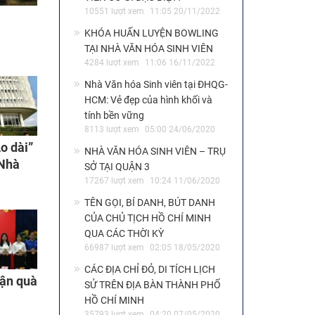
10551 lượt xem
11:05 20/11/2022
KHÓA HUẤN LUYỆN BOWLING
TẠI NHÀ VĂN HÓA SINH VIÊN
4284 lượt xem
11:06 16/11/2022
Nhà Văn hóa Sinh viên tại ĐHQG-
HCM: Vẻ đẹp của hình khối và
tính bền vững
8113 lượt xem
05:00 24/06/2020
o dài”
NHÀ VĂN HÓA SINH VIÊN – TRỤ
 Nhà
SỞ TẠI QUẬN 3
mừng
17267 lượt xem
10:24 11/06/2020
TÊN GỌI, BÍ DANH, BÚT DANH
CỦA CHỦ TỊCH HỒ CHÍ MINH
QUA CÁC THỜI KỲ
66987 lượt xem
02:05 18/05/2020
CÁC ĐỊA CHỈ ĐỎ, DI TÍCH LỊCH
hận quà
SỬ TRÊN ĐỊA BÀN THÀNH PHỐ
HỒ CHÍ MINH
35793 lượt xem
04:20 07/05/2020