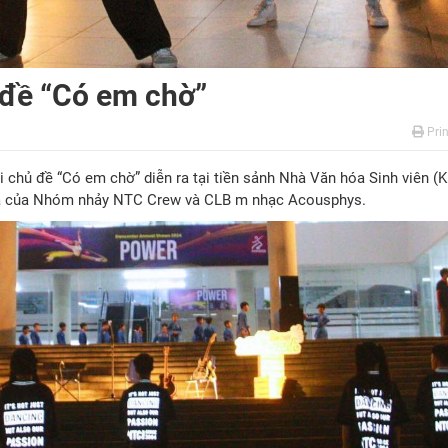
 đề “Có em chờ”
Prin
 chủ đề “Có em chờ” diễn ra tại tiền sảnh Nhà Văn hóa Sinh viên (
a của Nhóm nhảy NTC Crew và CLB m nhạc Acousphys.