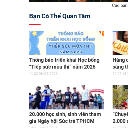
Các bạn
Bạn Có Thể Quan Tâm
Thông báo triển khai Học bổng
Hàng c
“Tiếp sức mùa thi” năm 2026
sàng t
2026
11:32 08/05/2026
09:02 13
20.000 học sinh, sinh viên tham
“Chuy
gia Ngày hội Sức trẻ TPHCM
2.000 
2026
khó kh