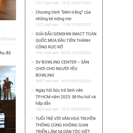
7571 lượt xem
13:42 26/07/2024
Chương trình “Đêm trắng” của
những kẻ mộng mơ
1372 lượt xem
11:36 27/04/2023
GIẢI ĐẤU GENSHIN IMACT TOÀN
t
Email
QUỐC MÙA ĐẦU TIÊN THÀNH
CÔNG RỰC RỠ
Khu đô
1661 lượt xem
00:43 13/03/2023
SV BOWLING CENTER – SÂN
CHƠI CHO NGƯỜI YÊU
BOWLING
4887 lượt xem
09:09 08/03/2023
Ngày hội Sức trẻ Sinh viên
TP.HCM năm 2023: Sẽ thu hút và
hấp dẫn
1603 lượt xem
15:21 06/03/2023
TUỔI TRẺ VỚI VĂN HOÁ TRUYỀN
THỐNG CÙNG KHÔNG GIAN
TRIỂN LÃM 54 DÂN TỘC VIỆT