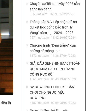
Chuyến xe Tết sum vầy 2026 sẵn
sàng lăn bánh
355 lượt xem
16:09 03/02/2026
Thông báo V/v tiếp nhận hồ sơ
dự xét học bổng bảo trợ “Hy
Vọng” năm học 2024 – 2025
7571 lượt xem
13:42 26/07/2024
Chương trình “Đêm trắng” của
những kẻ mộng mơ
1372 lượt xem
11:36 27/04/2023
GIẢI ĐẤU GENSHIN IMACT TOÀN
QUỐC MÙA ĐẦU TIÊN THÀNH
CÔNG RỰC RỠ
1661 lượt xem
00:43 13/03/2023
SV BOWLING CENTER – SÂN
CHƠI CHO NGƯỜI YÊU
BOWLING
 đều là
4887 lượt xem
09:09 08/03/2023
Ngày hội Sức trẻ Sinh viên