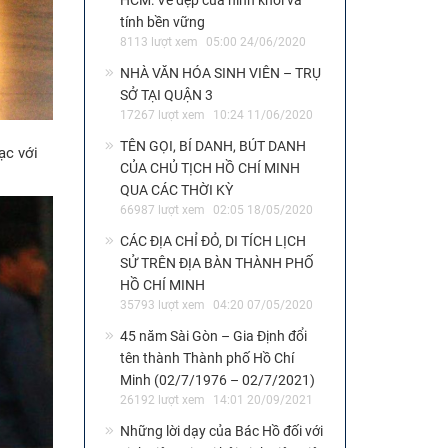
HCM: Vẻ đẹp của hình khối và
tính bền vững
8113 lượt xem
05:00 24/06/2020
NHÀ VĂN HÓA SINH VIÊN – TRỤ
SỞ TẠI QUẬN 3
17267 lượt xem
10:24 11/06/2020
TÊN GỌI, BÍ DANH, BÚT DANH
ạc với
CỦA CHỦ TỊCH HỒ CHÍ MINH
QUA CÁC THỜI KỲ
66987 lượt xem
02:05 18/05/2020
CÁC ĐỊA CHỈ ĐỎ, DI TÍCH LỊCH
SỬ TRÊN ĐỊA BÀN THÀNH PHỐ
HỒ CHÍ MINH
35793 lượt xem
04:20 07/05/2020
45 năm Sài Gòn – Gia Định đổi
tên thành Thành phố Hồ Chí
Minh (02/7/1976 – 02/7/2021)
26192 lượt xem
14:01 20/09/2021
Những lời dạy của Bác Hồ đối với