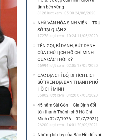
HCM: Vẻ đẹp của hình khối và
tính bền vững
8126 lượt xem
05:00 24/06/2020
NHÀ VĂN HÓA SINH VIÊN – TRỤ
SỞ TẠI QUẬN 3
17278 lượt xem
10:24 11/06/2020
TÊN GỌI, BÍ DANH, BÚT DANH
CỦA CHỦ TỊCH HỒ CHÍ MINH
QUA CÁC THỜI KỲ
66994 lượt xem
02:05 18/05/2020
CÁC ĐỊA CHỈ ĐỎ, DI TÍCH LỊCH
SỬ TRÊN ĐỊA BÀN THÀNH PHỐ
HỒ CHÍ MINH
35802 lượt xem
04:20 07/05/2020
45 năm Sài Gòn – Gia Định đổi
tên thành Thành phố Hồ Chí
Minh (02/7/1976 – 02/7/2021)
26200 lượt xem
14:01 20/09/2021
Những lời dạy của Bác Hồ đối với