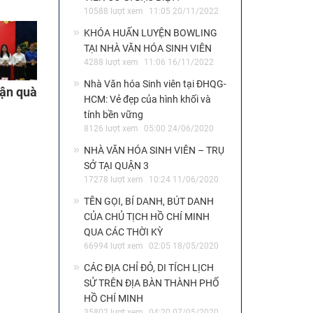
10588 lượt xem
11:05 20/11/2022
KHÓA HUẤN LUYỆN BOWLING
TẠI NHÀ VĂN HÓA SINH VIÊN
4288 lượt xem
11:06 16/11/2022
Nhà Văn hóa Sinh viên tại ĐHQG-
hận quà
HCM: Vẻ đẹp của hình khối và
tính bền vững
8126 lượt xem
05:00 24/06/2020
NHÀ VĂN HÓA SINH VIÊN – TRỤ
SỞ TẠI QUẬN 3
17278 lượt xem
10:24 11/06/2020
TÊN GỌI, BÍ DANH, BÚT DANH
CỦA CHỦ TỊCH HỒ CHÍ MINH
QUA CÁC THỜI KỲ
66994 lượt xem
02:05 18/05/2020
CÁC ĐỊA CHỈ ĐỎ, DI TÍCH LỊCH
SỬ TRÊN ĐỊA BÀN THÀNH PHỐ
HỒ CHÍ MINH
35802 lượt xem
04:20 07/05/2020