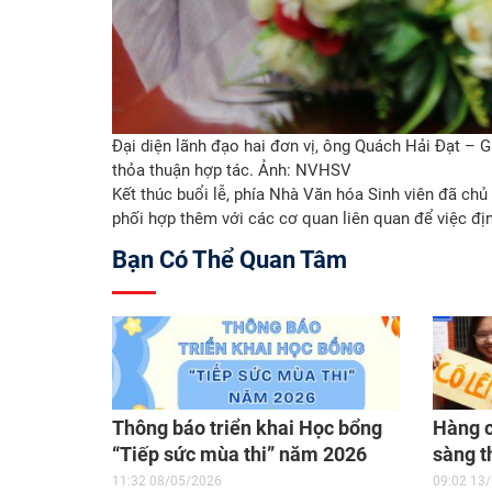
Đại diện lãnh đạo hai đơn vị, ông Quách Hải Đạt 
thỏa thuận hợp tác. Ảnh: NVHSV
Kết thúc buổi lễ, phía Nhà Văn hóa Sinh viên đã chủ
phối hợp thêm với các cơ quan liên quan để việc đị
Bạn Có Thể Quan Tâm
Thông báo triển khai Học bổng
Hàng c
“Tiếp sức mùa thi” năm 2026
sàng t
2026
11:32 08/05/2026
09:02 13