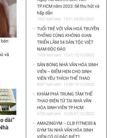
TP.HCM năm 2023: Sẽ thu hút và
hấp dẫn
1607 lượt xem
15:21 06/03/2023
TUỔI TRẺ VỚI VĂN HOÁ TRUYỀN
THỐNG CÙNG KHÔNG GIAN
 bản
TRIỂN LÃM 54 DÂN TỘC VIỆT
NAM ĐỘC ĐÁO
hủ và
1933 lượt xem
15:31 12/12/2022
SÂN BÓNG NHÀ VĂN HÓA SINH
VIÊN – ĐIỂM HẸN CHO SINH
VIÊN YÊU THÍCH THỂ THAO
6587 lượt xem
14:49 12/12/2022
KHÁM PHÁ TRUNG TÂM THỂ
THAO ĐIỆN TỬ TẠI NHÀ VĂN
HÓA SINH VIÊN TP.HCM
4705 lượt xem
10:39 07/12/2022
o dài”
AMAZINGYM – CLB FITNESS &
 Nhà
GYM TẠI NHÀ VĂN HÓA SINH
mừng
VIÊN CÓ GÌ ĐẶC BIỆT?