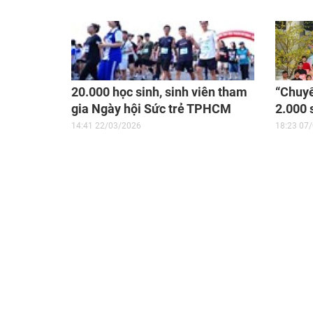
20.000 học sinh, sinh viên tham
“Chuy
gia Ngày hội Sức trẻ TPHCM
2.000 
2026
khó kh
14:41 22/03/2026
18:23 07