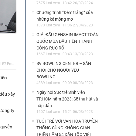
7575 lượt xem
13:42 26/07/2024
Chương trình “Đêm trắng” của
những kẻ mộng mơ
1373 lượt xem
11:36 27/04/2023
GIẢI ĐẤU GENSHIN IMACT TOÀN
QUỐC MÙA ĐẦU TIÊN THÀNH
CÔNG RỰC RỠ
1667 lượt xem
00:43 13/03/2023
SV BOWLING CENTER – SÂN
t
Email
CHƠI CHO NGƯỜI YÊU
BOWLING
Viễn
4889 lượt xem
09:09 08/03/2023
Ngày hội Sức trẻ Sinh viên
tiêu xây
TP.HCM năm 2023: Sẽ thu hút và
hấp dẫn
Công ty
1607 lượt xem
15:21 06/03/2023
TUỔI TRẺ VỚI VĂN HOÁ TRUYỀN
Nguyễn
THỐNG CÙNG KHÔNG GIAN
TRIỂN LÃM 54 DÂN TỘC VIỆT