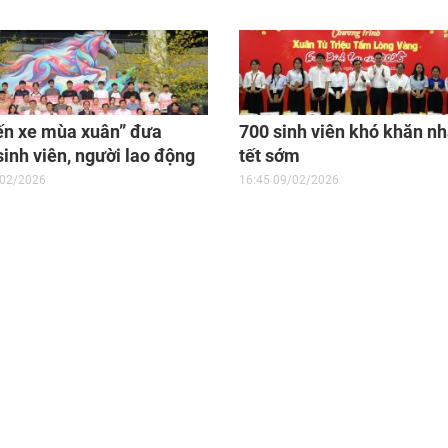
8/3
ến xe mùa xuân” đưa
700 sinh viên khó khăn n
sinh viên, người lao động
tết sớm
ăn về quê đón tết
/02/2026
16:45 09/02/2026