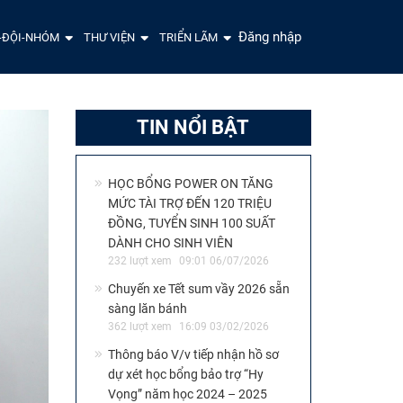
Đăng nhập
-ĐỘI-NHÓM
THƯ VIỆN
TRIỂN LÃM
TIN NỔI BẬT
HỌC BỔNG POWER ON TĂNG
MỨC TÀI TRỢ ĐẾN 120 TRIỆU
ĐỒNG, TUYỂN SINH 100 SUẤT
DÀNH CHO SINH VIÊN
232 lượt xem
09:01 06/07/2026
Chuyến xe Tết sum vầy 2026 sẵn
sàng lăn bánh
362 lượt xem
16:09 03/02/2026
Thông báo V/v tiếp nhận hồ sơ
dự xét học bổng bảo trợ “Hy
Vọng” năm học 2024 – 2025