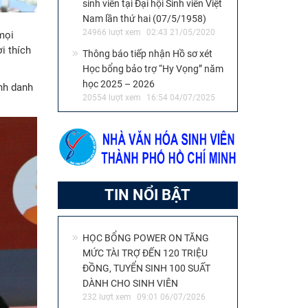
sinh viên tại Đại hội Sinh viên Việt
Nam lần thứ hai (07/5/1958)
24966 lượt xem
02:43 21/05/2020
mọi
i thích
Thông báo tiếp nhận Hồ sơ xét
Học bổng bảo trợ “Hy Vọng” năm
học 2025 – 2026
ịnh danh
20554 lượt xem
16:54 04/07/2025
TIN NỔI BẬT
HỌC BỔNG POWER ON TĂNG
MỨC TÀI TRỢ ĐẾN 120 TRIỆU
ĐỒNG, TUYỂN SINH 100 SUẤT
DÀNH CHO SINH VIÊN
232 lượt xem
09:01 06/07/2026