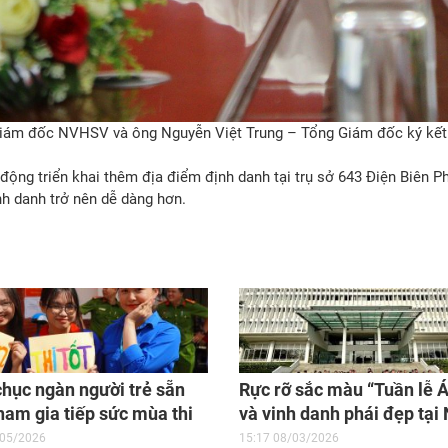
– Giám đốc NVHSV và ông Nguyễn Việt Trung – Tổng Giám đốc ký kết
 động triển khai thêm địa điểm định danh tại trụ sở 643 Điện Biên P
nh danh trở nên dễ dàng hơn.
hục ngàn người trẻ sẵn
Rực rỡ sắc màu “Tuần lễ Á
ham gia tiếp sức mùa thi
và vinh danh phái đẹp tại
Văn hóa Sinh viên chào 
/05/2026
15:17 08/03/2026