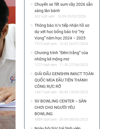
Chuyến xe Tết sum vầy 2026 sẵn
sàng lăn bánh
362 lượt xem
16:09 03/02/2026
Thông báo V/v tiếp nhận hồ sơ
dự xét học bổng bảo trợ “Hy
Vọng” năm học 2024 – 2025
7575 lượt xem
13:42 26/07/2024
Chương trình “Đêm trắng” của
những kẻ mộng mơ
1373 lượt xem
11:36 27/04/2023
GIẢI ĐẤU GENSHIN IMACT TOÀN
QUỐC MÙA ĐẦU TIÊN THÀNH
CÔNG RỰC RỠ
1667 lượt xem
00:43 13/03/2023
SV BOWLING CENTER – SÂN
CHƠI CHO NGƯỜI YÊU
BOWLING
4889 lượt xem
09:09 08/03/2023
Ngày hội Sức trẻ Sinh viên