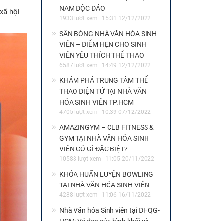
NAM ĐỘC ĐÁO
xã hội
1933 lượt xem
15:31 12/12/2022
SÂN BÓNG NHÀ VĂN HÓA SINH
VIÊN – ĐIỂM HẸN CHO SINH
VIÊN YÊU THÍCH THỂ THAO
6587 lượt xem
14:49 12/12/2022
KHÁM PHÁ TRUNG TÂM THỂ
THAO ĐIỆN TỬ TẠI NHÀ VĂN
HÓA SINH VIÊN TP.HCM
4705 lượt xem
10:39 07/12/2022
AMAZINGYM – CLB FITNESS &
GYM TẠI NHÀ VĂN HÓA SINH
VIÊN CÓ GÌ ĐẶC BIỆT?
10588 lượt xem
11:05 20/11/2022
KHÓA HUẤN LUYỆN BOWLING
TẠI NHÀ VĂN HÓA SINH VIÊN
4288 lượt xem
11:06 16/11/2022
Nhà Văn hóa Sinh viên tại ĐHQG-