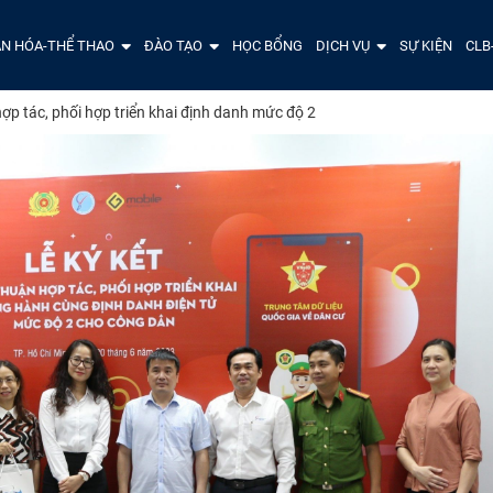
N HÓA-THỂ THAO
ĐÀO TẠO
HỌC BỔNG
DỊCH VỤ
SỰ KIỆN
CLB
hợp tác, phối hợp triển khai định danh mức độ 2