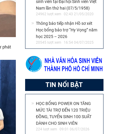
sinh viên tại Đại hội Sinh viên Việt
Nam lần thứ hai (07/5/1958)
24962 lượt xem
02:43 21/05/2020
Thông báo tiếp nhận Hồ sơ xét
Học bổng bảo trợ “Hy Vọng” năm
học 2025 – 2026
20545 lượt xem
16:54 04/07/2025
ự phát
TIN NỔI BẬT
HỌC BỔNG POWER ON TĂNG
MỨC TÀI TRỢ ĐẾN 120 TRIỆU
ĐỒNG, TUYỂN SINH 100 SUẤT
DÀNH CHO SINH VIÊN
224 lượt xem
09:01 06/07/2026