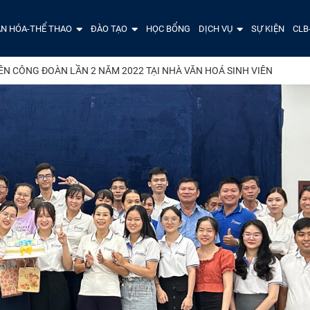
N HÓA-THỂ THAO
ĐÀO TẠO
HỌC BỔNG
DỊCH VỤ
SỰ KIỆN
CLB
ÊN CÔNG ĐOÀN LẦN 2 NĂM 2022 TẠI NHÀ VĂN HOÁ SINH VIÊN