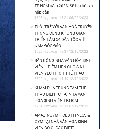
TP.HCM năm 2023: Sẽ thu hút và
hấp dẫn
1605 lượt xem
15:21 06/03/2023
TUỔI TRẺ VỚI VĂN HOÁ TRUYỀN
THỐNG CÙNG KHÔNG GIAN
TRIỂN LÃM 54 DÂN TỘC VIỆT
NAM ĐỘC ĐÁO
1929 lượt xem
15:31 12/12/2022
SÂN BÓNG NHÀ VĂN HÓA SINH
VIÊN – ĐIỂM HẸN CHO SINH
VIÊN YÊU THÍCH THỂ THAO
6583 lượt xem
14:49 12/12/2022
KHÁM PHÁ TRUNG TÂM THỂ
THAO ĐIỆN TỬ TẠI NHÀ VĂN
HÓA SINH VIÊN TP.HCM
4701 lượt xem
10:39 07/12/2022
AMAZINGYM – CLB FITNESS &
GYM TẠI NHÀ VĂN HÓA SINH
VIÊN CÓ GÌ ĐẶC BIỆT?