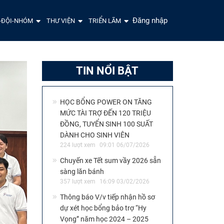
Đăng nhập
-ĐỘI-NHÓM
THƯ VIỆN
TRIỂN LÃM
TIN NỔI BẬT
HỌC BỔNG POWER ON TĂNG
MỨC TÀI TRỢ ĐẾN 120 TRIỆU
ĐỒNG, TUYỂN SINH 100 SUẤT
DÀNH CHO SINH VIÊN
224 lượt xem
09:01 06/07/2026
Chuyến xe Tết sum vầy 2026 sẵn
sàng lăn bánh
357 lượt xem
16:09 03/02/2026
Thông báo V/v tiếp nhận hồ sơ
dự xét học bổng bảo trợ “Hy
Vọng” năm học 2024 – 2025