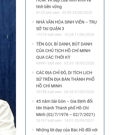
HCM: Vẻ đẹp của hình khối và
tính bền vững
8123 lượt xem
05:00 24/06/2020
NHÀ VĂN HÓA SINH VIÊN – TRỤ
SỞ TẠI QUẬN 3
17274 lượt xem
10:24 11/06/2020
TÊN GỌI, BÍ DANH, BÚT DANH
CỦA CHỦ TỊCH HỒ CHÍ MINH
QUA CÁC THỜI KỲ
66991 lượt xem
02:05 18/05/2020
CÁC ĐỊA CHỈ ĐỎ, DI TÍCH LỊCH
SỬ TRÊN ĐỊA BÀN THÀNH PHỐ
HỒ CHÍ MINH
35798 lượt xem
04:20 07/05/2020
45 năm Sài Gòn – Gia Định đổi
tên thành Thành phố Hồ Chí
Minh (02/7/1976 – 02/7/2021)
26197 lượt xem
14:01 20/09/2021
Những lời dạy của Bác Hồ đối với