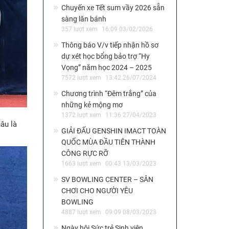
Chuyến xe Tết sum vầy 2026 sẵn
sàng lăn bánh
357 lượt xem
16:09 03/02/2026
Thông báo V/v tiếp nhận hồ sơ
dự xét học bổng bảo trợ “Hy
Vọng” năm học 2024 – 2025
7572 lượt xem
13:42 26/07/2024
Chương trình “Đêm trắng” của
những kẻ mộng mơ
1372 lượt xem
11:36 27/04/2023
âu là
GIẢI ĐẤU GENSHIN IMACT TOÀN
QUỐC MÙA ĐẦU TIÊN THÀNH
CÔNG RỰC RỠ
1663 lượt xem
00:43 13/03/2023
SV BOWLING CENTER – SÂN
CHƠI CHO NGƯỜI YÊU
BOWLING
4887 lượt xem
09:09 08/03/2023
Ngày hội Sức trẻ Sinh viên