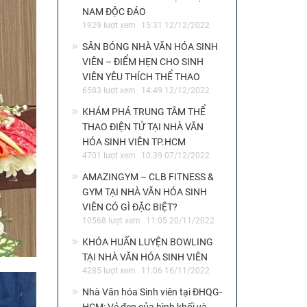
NAM ĐỘC ĐÁO
1929 lượt xem
15:31 12/12/2022
SÂN BÓNG NHÀ VĂN HÓA SINH
VIÊN – ĐIỂM HẸN CHO SINH
VIÊN YÊU THÍCH THỂ THAO
6583 lượt xem
14:49 12/12/2022
KHÁM PHÁ TRUNG TÂM THỂ
THAO ĐIỆN TỬ TẠI NHÀ VĂN
HÓA SINH VIÊN TP.HCM
4701 lượt xem
10:39 07/12/2022
AMAZINGYM – CLB FITNESS &
GYM TẠI NHÀ VĂN HÓA SINH
VIÊN CÓ GÌ ĐẶC BIỆT?
10568 lượt xem
11:05 20/11/2022
KHÓA HUẤN LUYỆN BOWLING
TẠI NHÀ VĂN HÓA SINH VIÊN
4285 lượt xem
11:06 16/11/2022
Nhà Văn hóa Sinh viên tại ĐHQG-