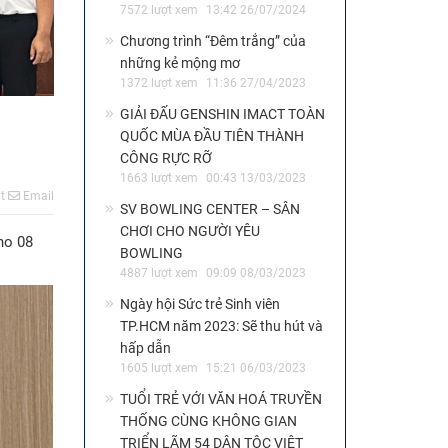
7572 lượt xem
13:42 26/07/2024
Chương trình “Đêm trắng” của
những kẻ mộng mơ
1372 lượt xem
11:36 27/04/2023
GIẢI ĐẤU GENSHIN IMACT TOÀN
QUỐC MÙA ĐẦU TIÊN THÀNH
CÔNG RỰC RỠ
1663 lượt xem
00:43 13/03/2023
t
Email
SV BOWLING CENTER – SÂN
CHƠI CHO NGƯỜI YÊU
ho 08
BOWLING
4887 lượt xem
09:09 08/03/2023
Ngày hội Sức trẻ Sinh viên
TP.HCM năm 2023: Sẽ thu hút và
hấp dẫn
1605 lượt xem
15:21 06/03/2023
TUỔI TRẺ VỚI VĂN HOÁ TRUYỀN
THỐNG CÙNG KHÔNG GIAN
TRIỂN LÃM 54 DÂN TỘC VIỆT