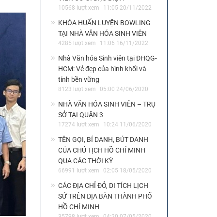
10568 lượt xem
11:05 20/11/2022
KHÓA HUẤN LUYỆN BOWLING
TẠI NHÀ VĂN HÓA SINH VIÊN
4285 lượt xem
11:06 16/11/2022
Nhà Văn hóa Sinh viên tại ĐHQG-
HCM: Vẻ đẹp của hình khối và
tính bền vững
8123 lượt xem
05:00 24/06/2020
NHÀ VĂN HÓA SINH VIÊN – TRỤ
SỞ TẠI QUẬN 3
17274 lượt xem
10:24 11/06/2020
TÊN GỌI, BÍ DANH, BÚT DANH
CỦA CHỦ TỊCH HỒ CHÍ MINH
QUA CÁC THỜI KỲ
66991 lượt xem
02:05 18/05/2020
CÁC ĐỊA CHỈ ĐỎ, DI TÍCH LỊCH
SỬ TRÊN ĐỊA BÀN THÀNH PHỐ
HỒ CHÍ MINH
35798 lượt xem
04:20 07/05/2020