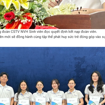
g đoàn CSTV NVH Sinh viên đọc quyết định kết nạp đoàn viên.
iên mới sẽ đồng hành cùng tập thể phát huy sức trẻ đóng góp vào s