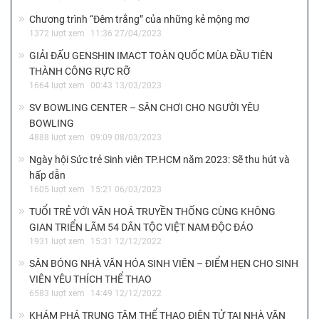
Chương trình “Đêm trắng” của những kẻ mộng mơ
1372 lượt xem
11:36 27/04/2023
GIẢI ĐẤU GENSHIN IMACT TOÀN QUỐC MÙA ĐẦU TIÊN
THÀNH CÔNG RỰC RỠ
1664 lượt xem
00:43 13/03/2023
SV BOWLING CENTER – SÂN CHƠI CHO NGƯỜI YÊU
BOWLING
4888 lượt xem
09:09 08/03/2023
Ngày hội Sức trẻ Sinh viên TP.HCM năm 2023: Sẽ thu hút và
hấp dẫn
1605 lượt xem
15:21 06/03/2023
TUỔI TRẺ VỚI VĂN HOÁ TRUYỀN THỐNG CÙNG KHÔNG
GIAN TRIỂN LÃM 54 DÂN TỘC VIỆT NAM ĐỘC ĐÁO
1931 lượt xem
15:31 12/12/2022
SÂN BÓNG NHÀ VĂN HÓA SINH VIÊN – ĐIỂM HẸN CHO SINH
VIÊN YÊU THÍCH THỂ THAO
6583 lượt xem
14:49 12/12/2022
KHÁM PHÁ TRUNG TÂM THỂ THAO ĐIỆN TỬ TẠI NHÀ VĂN