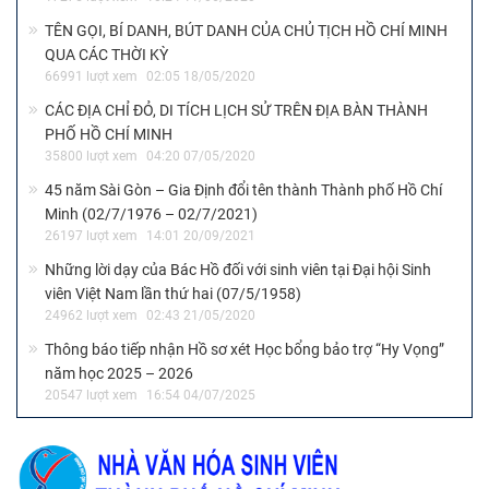
TÊN GỌI, BÍ DANH, BÚT DANH CỦA CHỦ TỊCH HỒ CHÍ MINH
QUA CÁC THỜI KỲ
66991 lượt xem
02:05 18/05/2020
CÁC ĐỊA CHỈ ĐỎ, DI TÍCH LỊCH SỬ TRÊN ĐỊA BÀN THÀNH
PHỐ HỒ CHÍ MINH
35800 lượt xem
04:20 07/05/2020
45 năm Sài Gòn – Gia Định đổi tên thành Thành phố Hồ Chí
Minh (02/7/1976 – 02/7/2021)
26197 lượt xem
14:01 20/09/2021
Những lời dạy của Bác Hồ đối với sinh viên tại Đại hội Sinh
viên Việt Nam lần thứ hai (07/5/1958)
24962 lượt xem
02:43 21/05/2020
Thông báo tiếp nhận Hồ sơ xét Học bổng bảo trợ “Hy Vọng”
năm học 2025 – 2026
20547 lượt xem
16:54 04/07/2025