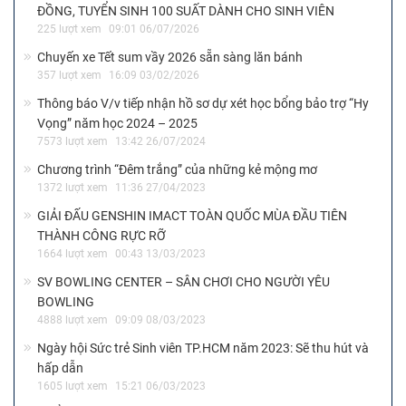
ĐỒNG, TUYỂN SINH 100 SUẤT DÀNH CHO SINH VIÊN
225 lượt xem
09:01 06/07/2026
Chuyến xe Tết sum vầy 2026 sẵn sàng lăn bánh
357 lượt xem
16:09 03/02/2026
Thông báo V/v tiếp nhận hồ sơ dự xét học bổng bảo trợ “Hy
Vọng” năm học 2024 – 2025
7573 lượt xem
13:42 26/07/2024
Chương trình “Đêm trắng” của những kẻ mộng mơ
1372 lượt xem
11:36 27/04/2023
GIẢI ĐẤU GENSHIN IMACT TOÀN QUỐC MÙA ĐẦU TIÊN
THÀNH CÔNG RỰC RỠ
1664 lượt xem
00:43 13/03/2023
SV BOWLING CENTER – SÂN CHƠI CHO NGƯỜI YÊU
BOWLING
4888 lượt xem
09:09 08/03/2023
Ngày hội Sức trẻ Sinh viên TP.HCM năm 2023: Sẽ thu hút và
hấp dẫn
1605 lượt xem
15:21 06/03/2023