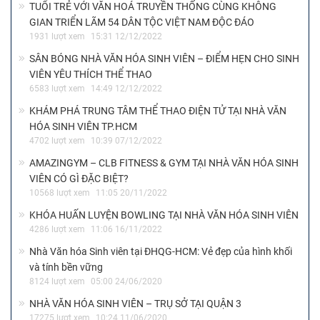
TUỔI TRẺ VỚI VĂN HOÁ TRUYỀN THỐNG CÙNG KHÔNG
GIAN TRIỂN LÃM 54 DÂN TỘC VIỆT NAM ĐỘC ĐÁO
1931 lượt xem
15:31 12/12/2022
SÂN BÓNG NHÀ VĂN HÓA SINH VIÊN – ĐIỂM HẸN CHO SINH
VIÊN YÊU THÍCH THỂ THAO
6583 lượt xem
14:49 12/12/2022
KHÁM PHÁ TRUNG TÂM THỂ THAO ĐIỆN TỬ TẠI NHÀ VĂN
HÓA SINH VIÊN TP.HCM
4702 lượt xem
10:39 07/12/2022
AMAZINGYM – CLB FITNESS & GYM TẠI NHÀ VĂN HÓA SINH
VIÊN CÓ GÌ ĐẶC BIỆT?
10568 lượt xem
11:05 20/11/2022
KHÓA HUẤN LUYỆN BOWLING TẠI NHÀ VĂN HÓA SINH VIÊN
4286 lượt xem
11:06 16/11/2022
Nhà Văn hóa Sinh viên tại ĐHQG-HCM: Vẻ đẹp của hình khối
và tính bền vững
8124 lượt xem
05:00 24/06/2020
NHÀ VĂN HÓA SINH VIÊN – TRỤ SỞ TẠI QUẬN 3
17275 lượt xem
10:24 11/06/2020