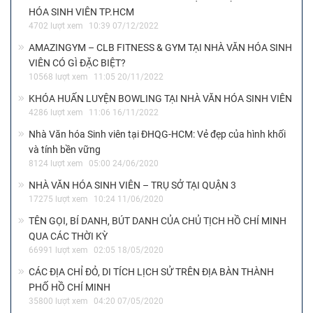
HÓA SINH VIÊN TP.HCM
4702 lượt xem
10:39 07/12/2022
AMAZINGYM – CLB FITNESS & GYM TẠI NHÀ VĂN HÓA SINH
VIÊN CÓ GÌ ĐẶC BIỆT?
10568 lượt xem
11:05 20/11/2022
KHÓA HUẤN LUYỆN BOWLING TẠI NHÀ VĂN HÓA SINH VIÊN
4286 lượt xem
11:06 16/11/2022
Nhà Văn hóa Sinh viên tại ĐHQG-HCM: Vẻ đẹp của hình khối
và tính bền vững
8124 lượt xem
05:00 24/06/2020
NHÀ VĂN HÓA SINH VIÊN – TRỤ SỞ TẠI QUẬN 3
17275 lượt xem
10:24 11/06/2020
TÊN GỌI, BÍ DANH, BÚT DANH CỦA CHỦ TỊCH HỒ CHÍ MINH
QUA CÁC THỜI KỲ
66991 lượt xem
02:05 18/05/2020
CÁC ĐỊA CHỈ ĐỎ, DI TÍCH LỊCH SỬ TRÊN ĐỊA BÀN THÀNH
PHỐ HỒ CHÍ MINH
35800 lượt xem
04:20 07/05/2020