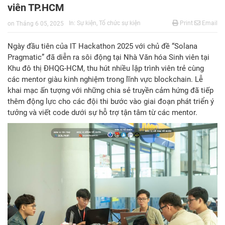
viên TP.HCM
In:
Sự kiện
,
Tổ chức sự kiện
Print
Email
on
Tháng 6 05, 2025
Ngày đầu tiên của IT Hackathon 2025 với chủ đề “Solana
Pragmatic” đã diễn ra sôi động tại Nhà Văn hóa Sinh viên tại
Khu đô thị ĐHQG-HCM, thu hút nhiều lập trình viên trẻ cùng
các mentor giàu kinh nghiệm trong lĩnh vực blockchain. Lễ
khai mạc ấn tượng với những chia sẻ truyền cảm hứng đã tiếp
thêm động lực cho các đội thi bước vào giai đoạn phát triển ý
tưởng và viết code dưới sự hỗ trợ tận tâm từ các mentor.