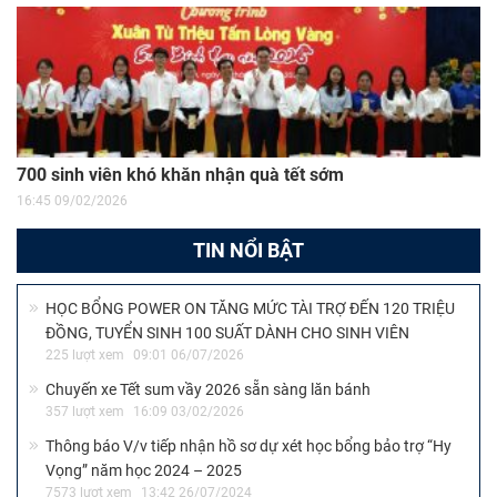
700 sinh viên khó khăn nhận quà tết sớm
16:45 09/02/2026
TIN NỔI BẬT
HỌC BỔNG POWER ON TĂNG MỨC TÀI TRỢ ĐẾN 120 TRIỆU
ĐỒNG, TUYỂN SINH 100 SUẤT DÀNH CHO SINH VIÊN
225 lượt xem
09:01 06/07/2026
Chuyến xe Tết sum vầy 2026 sẵn sàng lăn bánh
357 lượt xem
16:09 03/02/2026
Thông báo V/v tiếp nhận hồ sơ dự xét học bổng bảo trợ “Hy
Vọng” năm học 2024 – 2025
7573 lượt xem
13:42 26/07/2024