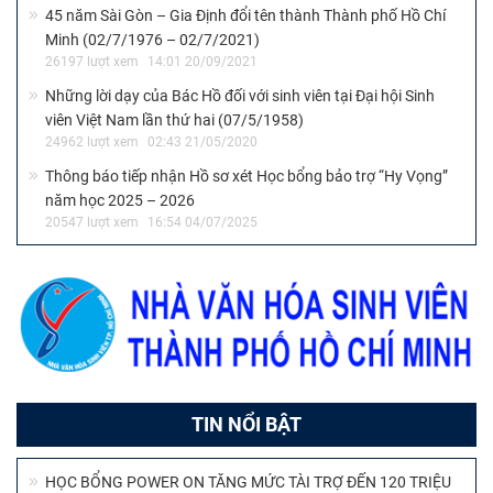
45 năm Sài Gòn – Gia Định đổi tên thành Thành phố Hồ Chí
Minh (02/7/1976 – 02/7/2021)
26197 lượt xem
14:01 20/09/2021
Những lời dạy của Bác Hồ đối với sinh viên tại Đại hội Sinh
viên Việt Nam lần thứ hai (07/5/1958)
24962 lượt xem
02:43 21/05/2020
Thông báo tiếp nhận Hồ sơ xét Học bổng bảo trợ “Hy Vọng”
năm học 2025 – 2026
20547 lượt xem
16:54 04/07/2025
TIN NỔI BẬT
HỌC BỔNG POWER ON TĂNG MỨC TÀI TRỢ ĐẾN 120 TRIỆU