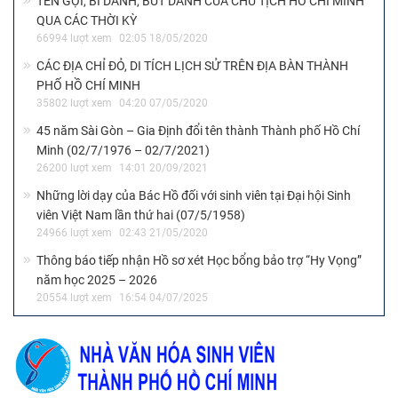
TÊN GỌI, BÍ DANH, BÚT DANH CỦA CHỦ TỊCH HỒ CHÍ MINH
QUA CÁC THỜI KỲ
66994 lượt xem
02:05 18/05/2020
CÁC ĐỊA CHỈ ĐỎ, DI TÍCH LỊCH SỬ TRÊN ĐỊA BÀN THÀNH
PHỐ HỒ CHÍ MINH
35802 lượt xem
04:20 07/05/2020
45 năm Sài Gòn – Gia Định đổi tên thành Thành phố Hồ Chí
Minh (02/7/1976 – 02/7/2021)
26200 lượt xem
14:01 20/09/2021
Những lời dạy của Bác Hồ đối với sinh viên tại Đại hội Sinh
viên Việt Nam lần thứ hai (07/5/1958)
24966 lượt xem
02:43 21/05/2020
Thông báo tiếp nhận Hồ sơ xét Học bổng bảo trợ “Hy Vọng”
năm học 2025 – 2026
20554 lượt xem
16:54 04/07/2025