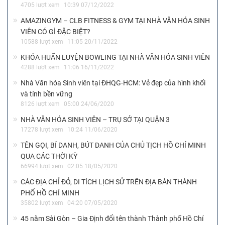
4705 lượt xem
10:39 07/12/2022
AMAZINGYM – CLB FITNESS & GYM TẠI NHÀ VĂN HÓA SINH
VIÊN CÓ GÌ ĐẶC BIỆT?
10588 lượt xem
11:05 20/11/2022
KHÓA HUẤN LUYỆN BOWLING TẠI NHÀ VĂN HÓA SINH VIÊN
4288 lượt xem
11:06 16/11/2022
Nhà Văn hóa Sinh viên tại ĐHQG-HCM: Vẻ đẹp của hình khối
và tính bền vững
8126 lượt xem
05:00 24/06/2020
NHÀ VĂN HÓA SINH VIÊN – TRỤ SỞ TẠI QUẬN 3
17278 lượt xem
10:24 11/06/2020
TÊN GỌI, BÍ DANH, BÚT DANH CỦA CHỦ TỊCH HỒ CHÍ MINH
QUA CÁC THỜI KỲ
66994 lượt xem
02:05 18/05/2020
CÁC ĐỊA CHỈ ĐỎ, DI TÍCH LỊCH SỬ TRÊN ĐỊA BÀN THÀNH
PHỐ HỒ CHÍ MINH
35802 lượt xem
04:20 07/05/2020
45 năm Sài Gòn – Gia Định đổi tên thành Thành phố Hồ Chí