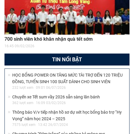
700 sinh viên khó khăn nhận quà tết sớm
16:45 09/02/2026
TIN NỔI BẬT
HỌC BỔNG POWER ON TĂNG MỨC TÀI TRỢ ĐẾN 120 TRIỆU
ĐỒNG, TUYỂN SINH 100 SUẤT DÀNH CHO SINH VIÊN
232 lượt xem
09:01 06/07/2026
Chuyến xe Tết sum vầy 2026 sẵn sàng lăn bánh
362 lượt xem
16:09 03/02/2026
Thông báo V/v tiếp nhận hồ sơ dự xét học bổng bảo trợ “Hy
Vọng” năm học 2024 – 2025
7575 lượt xem
13:42 26/07/2024