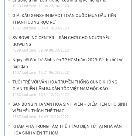
Chương trình “Đêm trắng” của những kẻ mộng mơ
1373 lượt xem
11:36 27/04/2023
GIẢI ĐẤU GENSHIN IMACT TOÀN QUỐC MÙA ĐẦU TIÊN
THÀNH CÔNG RỰC RỠ
1667 lượt xem
00:43 13/03/2023
SV BOWLING CENTER – SÂN CHƠI CHO NGƯỜI YÊU
BOWLING
4889 lượt xem
09:09 08/03/2023
Ngày hội Sức trẻ Sinh viên TP.HCM năm 2023: Sẽ thu hút và
hấp dẫn
1607 lượt xem
15:21 06/03/2023
TUỔI TRẺ VỚI VĂN HOÁ TRUYỀN THỐNG CÙNG KHÔNG
GIAN TRIỂN LÃM 54 DÂN TỘC VIỆT NAM ĐỘC ĐÁO
1933 lượt xem
15:31 12/12/2022
SÂN BÓNG NHÀ VĂN HÓA SINH VIÊN – ĐIỂM HẸN CHO SINH
VIÊN YÊU THÍCH THỂ THAO
6587 lượt xem
14:49 12/12/2022
KHÁM PHÁ TRUNG TÂM THỂ THAO ĐIỆN TỬ TẠI NHÀ VĂN
HÓA SINH VIÊN TP.HCM