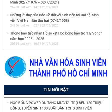
Minh (02/7/1976 – 02/7/2021)
26200 lượt xem
14:01 20/09/2021
Những lời dạy của Bác Hồ đối với sinh viên tại Đại hội Sinh
viên Việt Nam lần thứ hai (07/5/1958)
24966 lượt xem
02:43 21/05/2020
Thông báo tiếp nhận Hồ sơ xét Học bổng bảo trợ “Hy Vọng”
năm học 2025 – 2026
20554 lượt xem
16:54 04/07/2025
TIN NỔI BẬT
HỌC BỔNG POWER ON TĂNG MỨC TÀI TRỢ ĐẾN 120 TRIỆU
ĐỒNG, TUYỂN SINH 100 SUẤT DÀNH CHO SINH VIÊN