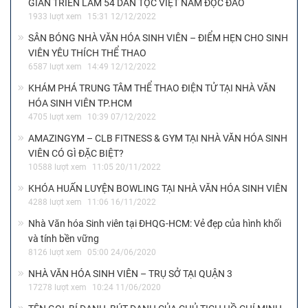
GIAN TRIỂN LÃM 54 DÂN TỘC VIỆT NAM ĐỘC ĐÁO
1933 lượt xem
15:31 12/12/2022
SÂN BÓNG NHÀ VĂN HÓA SINH VIÊN – ĐIỂM HẸN CHO SINH
VIÊN YÊU THÍCH THỂ THAO
6587 lượt xem
14:49 12/12/2022
KHÁM PHÁ TRUNG TÂM THỂ THAO ĐIỆN TỬ TẠI NHÀ VĂN
HÓA SINH VIÊN TP.HCM
4705 lượt xem
10:39 07/12/2022
AMAZINGYM – CLB FITNESS & GYM TẠI NHÀ VĂN HÓA SINH
VIÊN CÓ GÌ ĐẶC BIỆT?
10588 lượt xem
11:05 20/11/2022
KHÓA HUẤN LUYỆN BOWLING TẠI NHÀ VĂN HÓA SINH VIÊN
4288 lượt xem
11:06 16/11/2022
Nhà Văn hóa Sinh viên tại ĐHQG-HCM: Vẻ đẹp của hình khối
và tính bền vững
8126 lượt xem
05:00 24/06/2020
NHÀ VĂN HÓA SINH VIÊN – TRỤ SỞ TẠI QUẬN 3
17278 lượt xem
10:24 11/06/2020