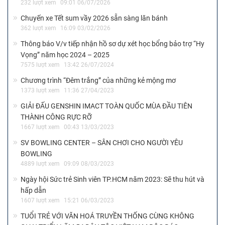
232 lượt xem
09:01 06/07/2026
Chuyến xe Tết sum vầy 2026 sẵn sàng lăn bánh
362 lượt xem
16:09 03/02/2026
Thông báo V/v tiếp nhận hồ sơ dự xét học bổng bảo trợ “Hy
Vọng” năm học 2024 – 2025
7575 lượt xem
13:42 26/07/2024
Chương trình “Đêm trắng” của những kẻ mộng mơ
1373 lượt xem
11:36 27/04/2023
GIẢI ĐẤU GENSHIN IMACT TOÀN QUỐC MÙA ĐẦU TIÊN
THÀNH CÔNG RỰC RỠ
1667 lượt xem
00:43 13/03/2023
SV BOWLING CENTER – SÂN CHƠI CHO NGƯỜI YÊU
BOWLING
4889 lượt xem
09:09 08/03/2023
Ngày hội Sức trẻ Sinh viên TP.HCM năm 2023: Sẽ thu hút và
hấp dẫn
1607 lượt xem
15:21 06/03/2023
TUỔI TRẺ VỚI VĂN HOÁ TRUYỀN THỐNG CÙNG KHÔNG