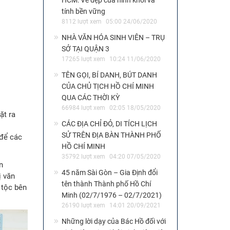
HCM: Vẻ đẹp của hình khối và
tính bền vững
8112 lượt xem
05:00 24/06/2020
NHÀ VĂN HÓA SINH VIÊN – TRỤ
SỞ TẠI QUẬN 3
17265 lượt xem
10:24 11/06/2020
TÊN GỌI, BÍ DANH, BÚT DANH
CỦA CHỦ TỊCH HỒ CHÍ MINH
QUA CÁC THỜI KỲ
66984 lượt xem
02:05 18/05/2020
ặt ra
CÁC ĐỊA CHỈ ĐỎ, DI TÍCH LỊCH
SỬ TRÊN ĐỊA BÀN THÀNH PHỐ
 để các
HỒ CHÍ MINH
35792 lượt xem
04:20 07/05/2020
n
45 năm Sài Gòn – Gia Định đổi
ị văn
tên thành Thành phố Hồ Chí
 tộc bên
Minh (02/7/1976 – 02/7/2021)
26190 lượt xem
14:01 20/09/2021
Những lời dạy của Bác Hồ đối với