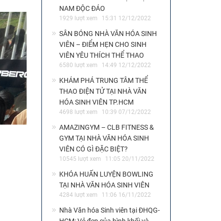
NAM ĐỘC ĐÁO
1929 lượt xem
15:31 12/12/2022
SÂN BÓNG NHÀ VĂN HÓA SINH
VIÊN – ĐIỂM HẸN CHO SINH
VIÊN YÊU THÍCH THỂ THAO
6580 lượt xem
14:49 12/12/2022
KHÁM PHÁ TRUNG TÂM THỂ
THAO ĐIỆN TỬ TẠI NHÀ VĂN
HÓA SINH VIÊN TP.HCM
4698 lượt xem
10:39 07/12/2022
AMAZINGYM – CLB FITNESS &
GYM TẠI NHÀ VĂN HÓA SINH
VIÊN CÓ GÌ ĐẶC BIỆT?
10545 lượt xem
11:05 20/11/2022
KHÓA HUẤN LUYỆN BOWLING
TẠI NHÀ VĂN HÓA SINH VIÊN
4284 lượt xem
11:06 16/11/2022
Nhà Văn hóa Sinh viên tại ĐHQG-