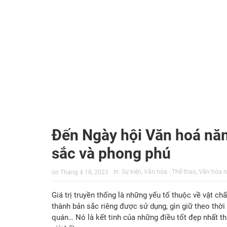
Đến Ngày hội Văn hoá năm
sắc và phong phú
In:
Sự kiện
,
Văn hóa - Thể thao
,
Văn hóa n
on
Tháng 4 18, 2023
Giá trị truyền thống là những yếu tố thuộc về vật chấ
thành bản sắc riêng được sử dụng, gìn giữ theo thời 
quán… Nó là kết tinh của những điều tốt đẹp nhất thu