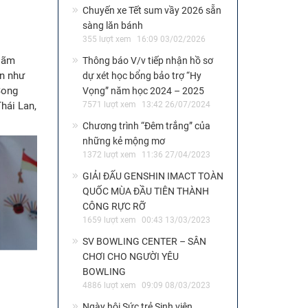
Chuyến xe Tết sum vầy 2026 sẵn
sàng lăn bánh
355 lượt xem
16:09 03/02/2026
 lãm
Thông báo V/v tiếp nhận hồ sơ
an như
dự xét học bổng bảo trợ “Hy
Song
Vọng” năm học 2024 – 2025
Thái Lan,
7571 lượt xem
13:42 26/07/2024
Chương trình “Đêm trắng” của
những kẻ mộng mơ
1372 lượt xem
11:36 27/04/2023
GIẢI ĐẤU GENSHIN IMACT TOÀN
QUỐC MÙA ĐẦU TIÊN THÀNH
CÔNG RỰC RỠ
1659 lượt xem
00:43 13/03/2023
SV BOWLING CENTER – SÂN
CHƠI CHO NGƯỜI YÊU
BOWLING
4886 lượt xem
09:09 08/03/2023
Ngày hội Sức trẻ Sinh viên