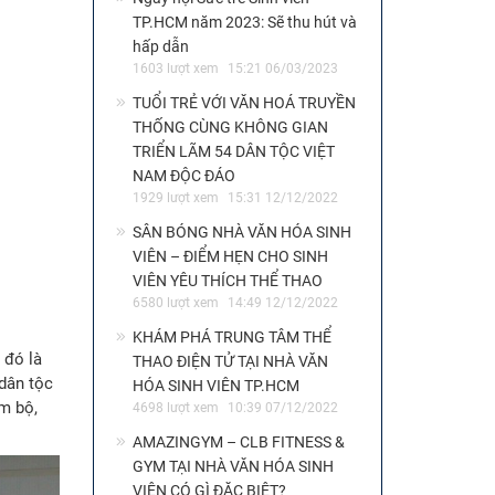
TP.HCM năm 2023: Sẽ thu hút và
hấp dẫn
1603 lượt xem
15:21 06/03/2023
TUỔI TRẺ VỚI VĂN HOÁ TRUYỀN
THỐNG CÙNG KHÔNG GIAN
TRIỂN LÃM 54 DÂN TỘC VIỆT
NAM ĐỘC ĐÁO
1929 lượt xem
15:31 12/12/2022
SÂN BÓNG NHÀ VĂN HÓA SINH
VIÊN – ĐIỂM HẸN CHO SINH
VIÊN YÊU THÍCH THỂ THAO
6580 lượt xem
14:49 12/12/2022
KHÁM PHÁ TRUNG TÂM THỂ
 đó là
THAO ĐIỆN TỬ TẠI NHÀ VĂN
dân tộc
HÓA SINH VIÊN TP.HCM
m bộ,
4698 lượt xem
10:39 07/12/2022
AMAZINGYM – CLB FITNESS &
GYM TẠI NHÀ VĂN HÓA SINH
VIÊN CÓ GÌ ĐẶC BIỆT?