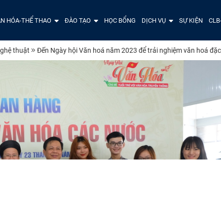
N HÓA-THỂ THAO
ĐÀO TẠO
HỌC BỔNG
DỊCH VỤ
SỰ KIỆN
CLB
ghệ thuật
Đến Ngày hội Văn hoá năm 2023 để trải nghiệm văn hoá đặc