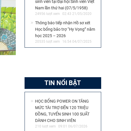
sinh viên tại Đại hội Sinh viên Việt
Nam lần thứ hai (07/5/1958)
24956 lượt xem
02:43 21/05/2020
Thông báo tiếp nhận Hồ sơ xét
Học bổng bảo trợ “Hy Vọng” năm
học 2025 – 2026
20535 lượt xem
16:54 04/07/2025
TIN NỔI BẬT
HỌC BỔNG POWER ON TĂNG
MỨC TÀI TRỢ ĐẾN 120 TRIỆU
ĐỒNG, TUYỂN SINH 100 SUẤT
DÀNH CHO SINH VIÊN
210 lượt xem
09:01 06/07/2026