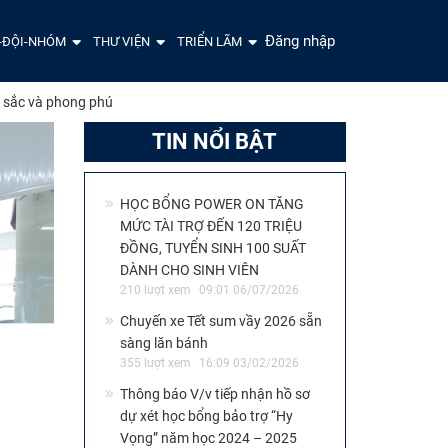
Đăng nhập
-ĐỘI-NHÓM
THƯ VIỆN
TRIỂN LÃM
 sắc và phong phú
TIN NỔI BẬT
HỌC BỔNG POWER ON TĂNG
MỨC TÀI TRỢ ĐẾN 120 TRIỆU
ĐỒNG, TUYỂN SINH 100 SUẤT
DÀNH CHO SINH VIÊN
210 lượt xem
09:01 06/07/2026
Chuyến xe Tết sum vầy 2026 sẵn
sàng lăn bánh
355 lượt xem
16:09 03/02/2026
Thông báo V/v tiếp nhận hồ sơ
dự xét học bổng bảo trợ “Hy
Vọng” năm học 2024 – 2025