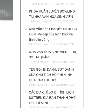
10545 lượt xem
11:05 20/11/2022
KHÓA HUẤN LUYỆN BOWLING
TẠI NHÀ VĂN HÓA SINH VIÊN
4284 lượt xem
11:06 16/11/2022
Nhà Văn hóa Sinh viên tại ĐHQG-
HCM: Vẻ đẹp của hình khối và
tính bền vững
8112 lượt xem
05:00 24/06/2020
NHÀ VĂN HÓA SINH VIÊN – TRỤ
SỞ TẠI QUẬN 3
17265 lượt xem
10:24 11/06/2020
TÊN GỌI, BÍ DANH, BÚT DANH
CỦA CHỦ TỊCH HỒ CHÍ MINH
QUA CÁC THỜI KỲ
66984 lượt xem
02:05 18/05/2020
CÁC ĐỊA CHỈ ĐỎ, DI TÍCH LỊCH
SỬ TRÊN ĐỊA BÀN THÀNH PHỐ
HỒ CHÍ MINH
35792 lượt xem
04:20 07/05/2020