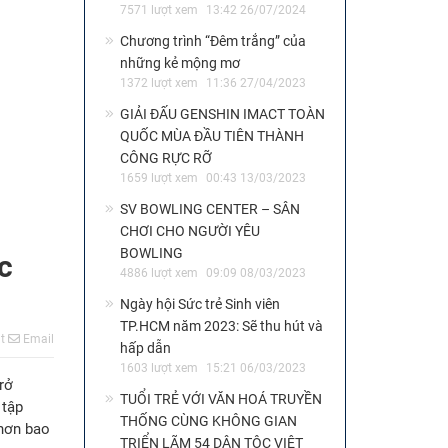
7571 lượt xem
13:42 26/07/2024
Chương trình “Đêm trắng” của
những kẻ mộng mơ
1372 lượt xem
11:36 27/04/2023
GIẢI ĐẤU GENSHIN IMACT TOÀN
QUỐC MÙA ĐẦU TIÊN THÀNH
CÔNG RỰC RỠ
1659 lượt xem
00:43 13/03/2023
SV BOWLING CENTER – SÂN
CHƠI CHO NGƯỜI YÊU
BOWLING
c
4886 lượt xem
09:09 08/03/2023
Ngày hội Sức trẻ Sinh viên
TP.HCM năm 2023: Sẽ thu hút và
t
Email
hấp dẫn
1603 lượt xem
15:21 06/03/2023
trở
TUỔI TRẺ VỚI VĂN HOÁ TRUYỀN
 tập
THỐNG CÙNG KHÔNG GIAN
 hơn bao
TRIỂN LÃM 54 DÂN TỘC VIỆT