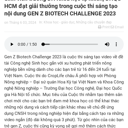
HCM đạt giải thưởng trong cuộc thi sáng tạo
nội dung GEN Z BIOTECH CHALLENGE 2023
In:
Khoa học - giáo dục
,
Những câu chuyện đẹp
on
Tháng 6 03, 2024
Print
Email
Gen Z Biotech Challenge 2023 là cuộc thi sáng tạo video về đề
tài Công nghệ Sinh học gắn với xu hướng phát triển nông
nghiệp bền vững dành cho các bạn trẻ từ 16 đến 24 tuổi tại
Việt Nam. Cuộc thi do CropLife châu Á phối hợp với Phòng
Nông nghiệp – Đại sứ quán Hoa Kỳ tại Việt Nam và Khoa Công
nghệ Nông nghiệp – Trường Đại học Công nghệ, Đại học Quốc
gia Hà Nội tổ chức. Mục tiêu của Cuộc thi nhằm tạo thêm sân
chơi mới cho các bạn trẻ đam mê khoa học có thể khai thác
những nội dung và cách tiếp cận khác nhau về chủ đề ứng
dụng CNSH trong nông nghiệp hiện đại bằng cách tạo ra những
video ngắn (độ dài không quá 3 phút). Từ góc nhìn của các bạn
trẻ gen Z, cuộc thi cũng kỳ vọng sẽ gợi mở thêm cách thức