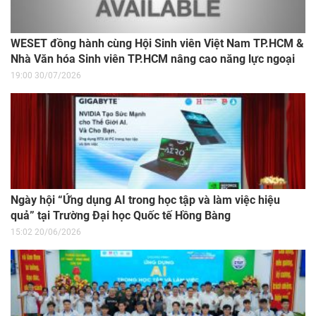
WESET đồng hành cùng Hội Sinh viên Việt Nam TP.HCM &
Nhà Văn hóa Sinh viên TP.HCM nâng cao năng lực ngoại
ngữ cho sinh viên
19:00 30/07/2026
Ngày hội “Ứng dụng AI trong học tập và làm việc hiệu
quả” tại Trường Đại học Quốc tế Hồng Bàng
15:02 20/06/2026