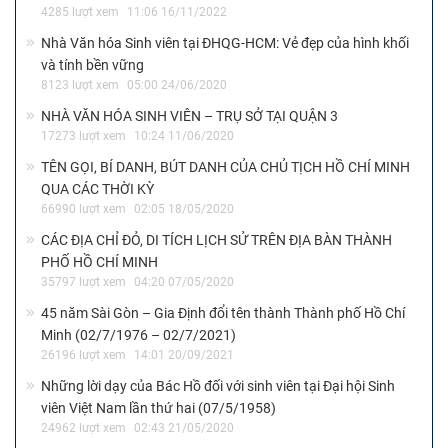
4285 lượt xem
11:06 16/11/2022
Nhà Văn hóa Sinh viên tại ĐHQG-HCM: Vẻ đẹp của hình khối
và tính bền vững
8123 lượt xem
05:00 24/06/2020
NHÀ VĂN HÓA SINH VIÊN – TRỤ SỞ TẠI QUẬN 3
17273 lượt xem
10:24 11/06/2020
TÊN GỌI, BÍ DANH, BÚT DANH CỦA CHỦ TỊCH HỒ CHÍ MINH
QUA CÁC THỜI KỲ
66990 lượt xem
02:05 18/05/2020
CÁC ĐỊA CHỈ ĐỎ, DI TÍCH LỊCH SỬ TRÊN ĐỊA BÀN THÀNH
PHỐ HỒ CHÍ MINH
35797 lượt xem
04:20 07/05/2020
45 năm Sài Gòn – Gia Định đổi tên thành Thành phố Hồ Chí
Minh (02/7/1976 – 02/7/2021)
26196 lượt xem
14:01 20/09/2021
Những lời dạy của Bác Hồ đối với sinh viên tại Đại hội Sinh
viên Việt Nam lần thứ hai (07/5/1958)
24962 lượt xem
02:43 21/05/2020