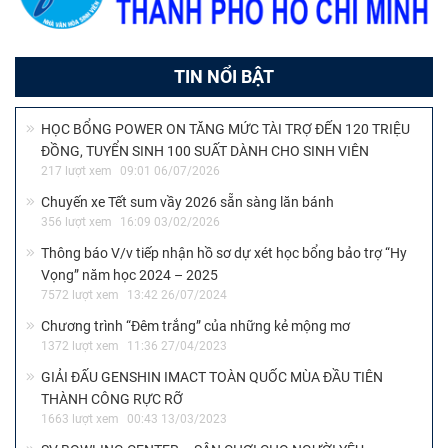
TIN NỔI BẬT
HỌC BỔNG POWER ON TĂNG MỨC TÀI TRỢ ĐẾN 120 TRIỆU
ĐỒNG, TUYỂN SINH 100 SUẤT DÀNH CHO SINH VIÊN
217 lượt xem
09:01 06/07/2026
Chuyến xe Tết sum vầy 2026 sẵn sàng lăn bánh
356 lượt xem
16:09 03/02/2026
Thông báo V/v tiếp nhận hồ sơ dự xét học bổng bảo trợ “Hy
Vọng” năm học 2024 – 2025
7572 lượt xem
13:42 26/07/2024
Chương trình “Đêm trắng” của những kẻ mộng mơ
1372 lượt xem
11:36 27/04/2023
GIẢI ĐẤU GENSHIN IMACT TOÀN QUỐC MÙA ĐẦU TIÊN
THÀNH CÔNG RỰC RỠ
1663 lượt xem
00:43 13/03/2023