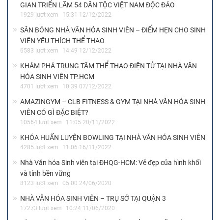
GIAN TRIỂN LÃM 54 DÂN TỘC VIỆT NAM ĐỘC ĐÁO
1929 lượt xem
15:31 12/12/2022
SÂN BÓNG NHÀ VĂN HÓA SINH VIÊN – ĐIỂM HẸN CHO SINH
VIÊN YÊU THÍCH THỂ THAO
6583 lượt xem
14:49 12/12/2022
KHÁM PHÁ TRUNG TÂM THỂ THAO ĐIỆN TỬ TẠI NHÀ VĂN
HÓA SINH VIÊN TP.HCM
4701 lượt xem
10:39 07/12/2022
AMAZINGYM – CLB FITNESS & GYM TẠI NHÀ VĂN HÓA SINH
VIÊN CÓ GÌ ĐẶC BIỆT?
10564 lượt xem
11:05 20/11/2022
KHÓA HUẤN LUYỆN BOWLING TẠI NHÀ VĂN HÓA SINH VIÊN
4285 lượt xem
11:06 16/11/2022
Nhà Văn hóa Sinh viên tại ĐHQG-HCM: Vẻ đẹp của hình khối
và tính bền vững
8123 lượt xem
05:00 24/06/2020
NHÀ VĂN HÓA SINH VIÊN – TRỤ SỞ TẠI QUẬN 3
17273 lượt xem
10:24 11/06/2020