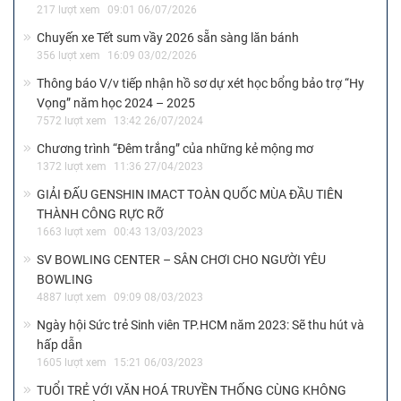
217 lượt xem
09:01 06/07/2026
Chuyến xe Tết sum vầy 2026 sẵn sàng lăn bánh
356 lượt xem
16:09 03/02/2026
Thông báo V/v tiếp nhận hồ sơ dự xét học bổng bảo trợ “Hy
Vọng” năm học 2024 – 2025
7572 lượt xem
13:42 26/07/2024
Chương trình “Đêm trắng” của những kẻ mộng mơ
1372 lượt xem
11:36 27/04/2023
GIẢI ĐẤU GENSHIN IMACT TOÀN QUỐC MÙA ĐẦU TIÊN
THÀNH CÔNG RỰC RỠ
1663 lượt xem
00:43 13/03/2023
SV BOWLING CENTER – SÂN CHƠI CHO NGƯỜI YÊU
BOWLING
4887 lượt xem
09:09 08/03/2023
Ngày hội Sức trẻ Sinh viên TP.HCM năm 2023: Sẽ thu hút và
hấp dẫn
1605 lượt xem
15:21 06/03/2023
TUỔI TRẺ VỚI VĂN HOÁ TRUYỀN THỐNG CÙNG KHÔNG