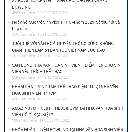
SV BOWLING CENTER – SÂN CHƠI CHO NGƯỜI YÊU
BOWLING
4887 lượt xem
09:09 08/03/2023
Ngày hội Sức trẻ Sinh viên TP.HCM năm 2023: Sẽ thu hút và
hấp dẫn
1605 lượt xem
15:21 06/03/2023
TUỔI TRẺ VỚI VĂN HOÁ TRUYỀN THỐNG CÙNG KHÔNG
GIAN TRIỂN LÃM 54 DÂN TỘC VIỆT NAM ĐỘC ĐÁO
1929 lượt xem
15:31 12/12/2022
SÂN BÓNG NHÀ VĂN HÓA SINH VIÊN – ĐIỂM HẸN CHO SINH
VIÊN YÊU THÍCH THỂ THAO
6583 lượt xem
14:49 12/12/2022
KHÁM PHÁ TRUNG TÂM THỂ THAO ĐIỆN TỬ TẠI NHÀ VĂN
HÓA SINH VIÊN TP.HCM
4701 lượt xem
10:39 07/12/2022
AMAZINGYM – CLB FITNESS & GYM TẠI NHÀ VĂN HÓA SINH
VIÊN CÓ GÌ ĐẶC BIỆT?
10564 lượt xem
11:05 20/11/2022
KHÓA HUẤN LUYỆN BOWLING TẠI NHÀ VĂN HÓA SINH VIÊN