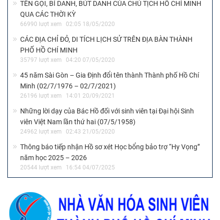
TÊN GỌI, BÍ DANH, BÚT DANH CỦA CHỦ TỊCH HỒ CHÍ MINH
QUA CÁC THỜI KỲ
66990 lượt xem
02:05 18/05/2020
CÁC ĐỊA CHỈ ĐỎ, DI TÍCH LỊCH SỬ TRÊN ĐỊA BÀN THÀNH
PHỐ HỒ CHÍ MINH
35797 lượt xem
04:20 07/05/2020
45 năm Sài Gòn – Gia Định đổi tên thành Thành phố Hồ Chí
Minh (02/7/1976 – 02/7/2021)
26196 lượt xem
14:01 20/09/2021
Những lời dạy của Bác Hồ đối với sinh viên tại Đại hội Sinh
viên Việt Nam lần thứ hai (07/5/1958)
24962 lượt xem
02:43 21/05/2020
Thông báo tiếp nhận Hồ sơ xét Học bổng bảo trợ “Hy Vọng”
năm học 2025 – 2026
20544 lượt xem
16:54 04/07/2025