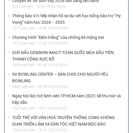
Chuyến xe Tết sum vầy 2026 sẵn sàng lăn bánh
355 lượt xem
16:09 03/02/2026
Thông báo V/v tiếp nhận hồ sơ dự xét học bổng bảo trợ “Hy
Vọng” năm học 2024 – 2025
7571 lượt xem
13:42 26/07/2024
Chương trình “Đêm trắng” của những kẻ mộng mơ
1372 lượt xem
11:36 27/04/2023
GIẢI ĐẤU GENSHIN IMACT TOÀN QUỐC MÙA ĐẦU TIÊN
THÀNH CÔNG RỰC RỠ
1659 lượt xem
00:43 13/03/2023
SV BOWLING CENTER – SÂN CHƠI CHO NGƯỜI YÊU
BOWLING
4886 lượt xem
09:09 08/03/2023
Ngày hội Sức trẻ Sinh viên TP.HCM năm 2023: Sẽ thu hút và
hấp dẫn
1603 lượt xem
15:21 06/03/2023
TUỔI TRẺ VỚI VĂN HOÁ TRUYỀN THỐNG CÙNG KHÔNG
GIAN TRIỂN LÃM 54 DÂN TỘC VIỆT NAM ĐỘC ĐÁO
1929 lượt xem
15:31 12/12/2022