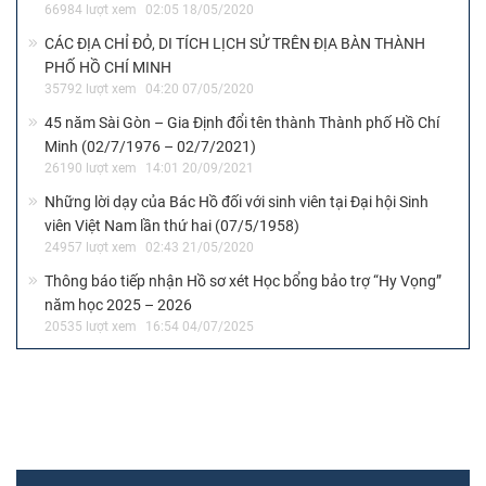
66984 lượt xem
02:05 18/05/2020
CÁC ĐỊA CHỈ ĐỎ, DI TÍCH LỊCH SỬ TRÊN ĐỊA BÀN THÀNH
PHỐ HỒ CHÍ MINH
35792 lượt xem
04:20 07/05/2020
45 năm Sài Gòn – Gia Định đổi tên thành Thành phố Hồ Chí
Minh (02/7/1976 – 02/7/2021)
26190 lượt xem
14:01 20/09/2021
Những lời dạy của Bác Hồ đối với sinh viên tại Đại hội Sinh
viên Việt Nam lần thứ hai (07/5/1958)
24957 lượt xem
02:43 21/05/2020
Thông báo tiếp nhận Hồ sơ xét Học bổng bảo trợ “Hy Vọng”
năm học 2025 – 2026
20535 lượt xem
16:54 04/07/2025