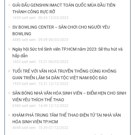
GIẢI ĐẤU GENSHIN IMACT TOÀN QUỐC MÙA ĐẦU TIÊN
THÀNH CÔNG RỰC RỠ
1659 lượt xem
00:43 13/03/2023
SV BOWLING CENTER – SÂN CHƠI CHO NGƯỜI YÊU
BOWLING
4886 lượt xem
09:09 08/03/2023
Ngày hội Sức trẻ Sinh viên TP.HCM năm 2023: Sẽ thu hút và
hấp dẫn
1603 lượt xem
15:21 06/03/2023
TUỔI TRẺ VỚI VĂN HOÁ TRUYỀN THỐNG CÙNG KHÔNG
GIAN TRIỂN LÃM 54 DÂN TỘC VIỆT NAM ĐỘC ĐÁO
1929 lượt xem
15:31 12/12/2022
SÂN BÓNG NHÀ VĂN HÓA SINH VIÊN – ĐIỂM HẸN CHO SINH
VIÊN YÊU THÍCH THỂ THAO
6580 lượt xem
14:49 12/12/2022
KHÁM PHÁ TRUNG TÂM THỂ THAO ĐIỆN TỬ TẠI NHÀ VĂN
HÓA SINH VIÊN TP.HCM
4698 lượt xem
10:39 07/12/2022