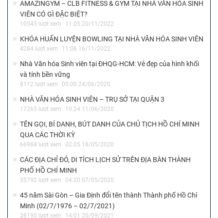
AMAZINGYM – CLB FITNESS & GYM TẠI NHÀ VĂN HÓA SINH
VIÊN CÓ GÌ ĐẶC BIỆT?
10545 lượt xem
11:05 20/11/2022
KHÓA HUẤN LUYỆN BOWLING TẠI NHÀ VĂN HÓA SINH VIÊN
4284 lượt xem
11:06 16/11/2022
Nhà Văn hóa Sinh viên tại ĐHQG-HCM: Vẻ đẹp của hình khối
và tính bền vững
8112 lượt xem
05:00 24/06/2020
NHÀ VĂN HÓA SINH VIÊN – TRỤ SỞ TẠI QUẬN 3
17265 lượt xem
10:24 11/06/2020
TÊN GỌI, BÍ DANH, BÚT DANH CỦA CHỦ TỊCH HỒ CHÍ MINH
QUA CÁC THỜI KỲ
66984 lượt xem
02:05 18/05/2020
CÁC ĐỊA CHỈ ĐỎ, DI TÍCH LỊCH SỬ TRÊN ĐỊA BÀN THÀNH
PHỐ HỒ CHÍ MINH
35792 lượt xem
04:20 07/05/2020
45 năm Sài Gòn – Gia Định đổi tên thành Thành phố Hồ Chí
Minh (02/7/1976 – 02/7/2021)
26190 lượt xem
14:01 20/09/2021