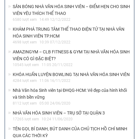
SÂN BÓNG NHÀ VĂN HÓA SINH VIÊN – ĐIỂM HẸN CHO SINH
VIÊN YÊU THÍCH THỂ THAO
6580 lượt xem
14:49 12/12/2022
KHÁM PHÁ TRUNG TÂM THỂ THAO ĐIỆN TỬ TẠI NHÀ VĂN
HÓA SINH VIÊN TP.HCM
4698 lượt xem
10:39 07/12/2022
AMAZINGYM – CLB FITNESS & GYM TẠI NHÀ VĂN HÓA SINH
VIÊN CÓ GÌ ĐẶC BIỆT?
10545 lượt xem
11:05 20/11/2022
KHÓA HUẤN LUYỆN BOWLING TẠI NHÀ VĂN HÓA SINH VIÊN
4284 lượt xem
11:06 16/11/2022
Nhà Văn hóa Sinh viên tại ĐHQG-HCM: Vẻ đẹp của hình khối
và tính bền vững
8112 lượt xem
05:00 24/06/2020
NHÀ VĂN HÓA SINH VIÊN – TRỤ SỞ TẠI QUẬN 3
17265 lượt xem
10:24 11/06/2020
TÊN GỌI, BÍ DANH, BÚT DANH CỦA CHỦ TỊCH HỒ CHÍ MINH
QUA CÁC THỜI KỲ