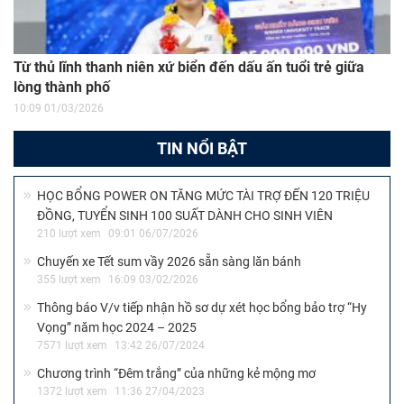
Từ thủ lĩnh thanh niên xứ biển đến dấu ấn tuổi trẻ giữa
lòng thành phố
10:09 01/03/2026
TIN NỔI BẬT
HỌC BỔNG POWER ON TĂNG MỨC TÀI TRỢ ĐẾN 120 TRIỆU
ĐỒNG, TUYỂN SINH 100 SUẤT DÀNH CHO SINH VIÊN
210 lượt xem
09:01 06/07/2026
Chuyến xe Tết sum vầy 2026 sẵn sàng lăn bánh
355 lượt xem
16:09 03/02/2026
Thông báo V/v tiếp nhận hồ sơ dự xét học bổng bảo trợ “Hy
Vọng” năm học 2024 – 2025
7571 lượt xem
13:42 26/07/2024
Chương trình “Đêm trắng” của những kẻ mộng mơ
1372 lượt xem
11:36 27/04/2023