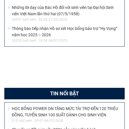
Những lời dạy của Bác Hồ đối với sinh viên tại Đại hội Sinh
viên Việt Nam lần thứ hai (07/5/1958)
24957 lượt xem
02:43 21/05/2020
Thông báo tiếp nhận Hồ sơ xét Học bổng bảo trợ “Hy Vọng”
năm học 2025 – 2026
20535 lượt xem
16:54 04/07/2025
TIN NỔI BẬT
HỌC BỔNG POWER ON TĂNG MỨC TÀI TRỢ ĐẾN 120 TRIỆU
ĐỒNG, TUYỂN SINH 100 SUẤT DÀNH CHO SINH VIÊN
210 lượt xem
09:01 06/07/2026