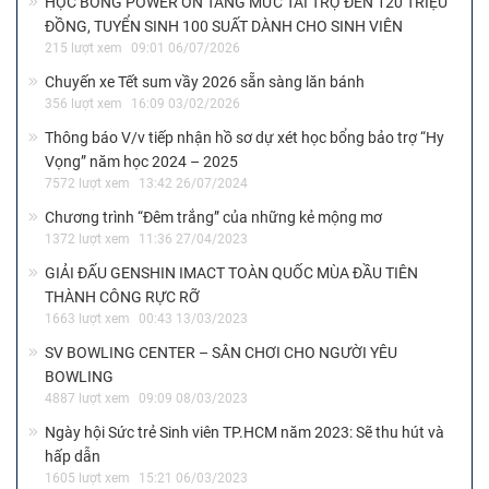
HỌC BỔNG POWER ON TĂNG MỨC TÀI TRỢ ĐẾN 120 TRIỆU
ĐỒNG, TUYỂN SINH 100 SUẤT DÀNH CHO SINH VIÊN
215 lượt xem
09:01 06/07/2026
Chuyến xe Tết sum vầy 2026 sẵn sàng lăn bánh
356 lượt xem
16:09 03/02/2026
Thông báo V/v tiếp nhận hồ sơ dự xét học bổng bảo trợ “Hy
Vọng” năm học 2024 – 2025
7572 lượt xem
13:42 26/07/2024
Chương trình “Đêm trắng” của những kẻ mộng mơ
1372 lượt xem
11:36 27/04/2023
GIẢI ĐẤU GENSHIN IMACT TOÀN QUỐC MÙA ĐẦU TIÊN
THÀNH CÔNG RỰC RỠ
1663 lượt xem
00:43 13/03/2023
SV BOWLING CENTER – SÂN CHƠI CHO NGƯỜI YÊU
BOWLING
4887 lượt xem
09:09 08/03/2023
Ngày hội Sức trẻ Sinh viên TP.HCM năm 2023: Sẽ thu hút và
hấp dẫn
1605 lượt xem
15:21 06/03/2023