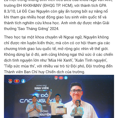
trường ĐH KHXH&NV (ĐHQG TP. HCM), với thành tích GPA
8.3/10, Lê Đỗ Cao Nguyên còn gây ấn tượng bởi sự năng nổ
khi tham gia nhiều hoạt động giao lưu sinh viên quốc tế và
thành tích nghiên cứu khoa học. Anh vinh dự được nhận Giải
thưởng ‘Sao Tháng Giêng’ 2024.
Theo học tại một khoa chuyên về Ngoại ngữ, Nguyên không
chỉ được rèn luyện kiến thức, mà còn có cơ hội tham gia các
chương trình giao lưu quốc tế, mở rộng góc nhìn về thế giới.
Không dừng lại ở đó, anh cũng không ngại thử sức ở các chiến
dịch tình nguyện lớn như ‘Mùa Hè Xanh’, ‘Xuân Tình nguyện’,
‘Tiếp sức mùa thi’, với nhiều vai trò từ Đội phó, Đội trưởng đến
Thành viên Ban Chỉ huy Chiến dịch của trường.