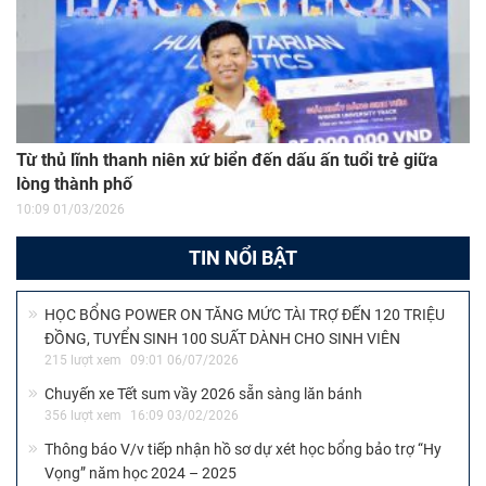
Từ thủ lĩnh thanh niên xứ biển đến dấu ấn tuổi trẻ giữa
lòng thành phố
10:09 01/03/2026
TIN NỔI BẬT
HỌC BỔNG POWER ON TĂNG MỨC TÀI TRỢ ĐẾN 120 TRIỆU
ĐỒNG, TUYỂN SINH 100 SUẤT DÀNH CHO SINH VIÊN
215 lượt xem
09:01 06/07/2026
Chuyến xe Tết sum vầy 2026 sẵn sàng lăn bánh
356 lượt xem
16:09 03/02/2026
Thông báo V/v tiếp nhận hồ sơ dự xét học bổng bảo trợ “Hy
Vọng” năm học 2024 – 2025