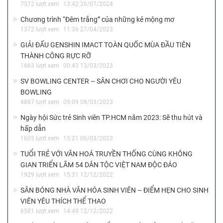
7572 lượt xem
13:42 26/07/2024
Chương trình “Đêm trắng” của những kẻ mộng mơ
1372 lượt xem
11:36 27/04/2023
GIẢI ĐẤU GENSHIN IMACT TOÀN QUỐC MÙA ĐẦU TIÊN
THÀNH CÔNG RỰC RỠ
1663 lượt xem
00:43 13/03/2023
SV BOWLING CENTER – SÂN CHƠI CHO NGƯỜI YÊU
BOWLING
4887 lượt xem
09:09 08/03/2023
Ngày hội Sức trẻ Sinh viên TP.HCM năm 2023: Sẽ thu hút và
hấp dẫn
1605 lượt xem
15:21 06/03/2023
TUỔI TRẺ VỚI VĂN HOÁ TRUYỀN THỐNG CÙNG KHÔNG
GIAN TRIỂN LÃM 54 DÂN TỘC VIỆT NAM ĐỘC ĐÁO
1929 lượt xem
15:31 12/12/2022
SÂN BÓNG NHÀ VĂN HÓA SINH VIÊN – ĐIỂM HẸN CHO SINH
VIÊN YÊU THÍCH THỂ THAO
6581 lượt xem
14:49 12/12/2022