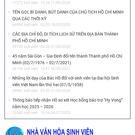
17272 lượt xem
10:24 11/06/2020
TÊN GỌI, BÍ DANH, BÚT DANH CỦA CHỦ TỊCH HỒ CHÍ MINH
QUA CÁC THỜI KỲ
66988 lượt xem
02:05 18/05/2020
CÁC ĐỊA CHỈ ĐỎ, DI TÍCH LỊCH SỬ TRÊN ĐỊA BÀN THÀNH
PHỐ HỒ CHÍ MINH
35795 lượt xem
04:20 07/05/2020
45 năm Sài Gòn – Gia Định đổi tên thành Thành phố Hồ Chí
Minh (02/7/1976 – 02/7/2021)
26194 lượt xem
14:01 20/09/2021
Những lời dạy của Bác Hồ đối với sinh viên tại Đại hội Sinh
viên Việt Nam lần thứ hai (07/5/1958)
24961 lượt xem
02:43 21/05/2020
Thông báo tiếp nhận Hồ sơ xét Học bổng bảo trợ “Hy Vọng”
năm học 2025 – 2026
20540 lượt xem
16:54 04/07/2025