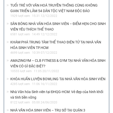
TUỔI TRẺ VỚI VĂN HOÁ TRUYỀN THỐNG CÙNG KHÔNG
GIAN TRIỂN LÃM 54 DÂN TỘC VIỆT NAM ĐỘC ĐÁO
1929 lượt xem
15:31 12/12/2022
SÂN BÓNG NHÀ VĂN HÓA SINH VIÊN – ĐIỂM HẸN CHO SINH
VIÊN YÊU THÍCH THỂ THAO
6581 lượt xem
14:49 12/12/2022
KHÁM PHÁ TRUNG TÂM THỂ THAO ĐIỆN TỬ TẠI NHÀ VĂN
HÓA SINH VIÊN TP.HCM
4699 lượt xem
10:39 07/12/2022
AMAZINGYM – CLB FITNESS & GYM TẠI NHÀ VĂN HÓA SINH
VIÊN CÓ GÌ ĐẶC BIỆT?
10555 lượt xem
11:05 20/11/2022
KHÓA HUẤN LUYỆN BOWLING TẠI NHÀ VĂN HÓA SINH VIÊN
4285 lượt xem
11:06 16/11/2022
Nhà Văn hóa Sinh viên tại ĐHQG-HCM: Vẻ đẹp của hình khối
và tính bền vững
8122 lượt xem
05:00 24/06/2020
NHÀ VĂN HÓA SINH VIÊN – TRỤ SỞ TẠI QUẬN 3