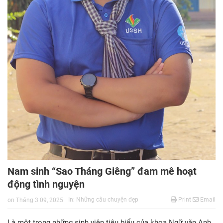
Nam sinh “Sao Tháng Giêng” đam mê hoạt
động tình nguyện
In:
Những câu chuyện đẹp
Print
Email
on
Tháng 3 09, 2025
Là một trong những sinh viên tiêu biểu của khoa Ngữ văn Anh,