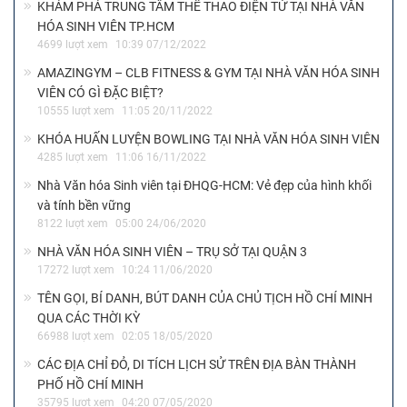
KHÁM PHÁ TRUNG TÂM THỂ THAO ĐIỆN TỬ TẠI NHÀ VĂN
HÓA SINH VIÊN TP.HCM
4699 lượt xem
10:39 07/12/2022
AMAZINGYM – CLB FITNESS & GYM TẠI NHÀ VĂN HÓA SINH
VIÊN CÓ GÌ ĐẶC BIỆT?
10555 lượt xem
11:05 20/11/2022
KHÓA HUẤN LUYỆN BOWLING TẠI NHÀ VĂN HÓA SINH VIÊN
4285 lượt xem
11:06 16/11/2022
Nhà Văn hóa Sinh viên tại ĐHQG-HCM: Vẻ đẹp của hình khối
và tính bền vững
8122 lượt xem
05:00 24/06/2020
NHÀ VĂN HÓA SINH VIÊN – TRỤ SỞ TẠI QUẬN 3
17272 lượt xem
10:24 11/06/2020
TÊN GỌI, BÍ DANH, BÚT DANH CỦA CHỦ TỊCH HỒ CHÍ MINH
QUA CÁC THỜI KỲ
66988 lượt xem
02:05 18/05/2020
CÁC ĐỊA CHỈ ĐỎ, DI TÍCH LỊCH SỬ TRÊN ĐỊA BÀN THÀNH
PHỐ HỒ CHÍ MINH
35795 lượt xem
04:20 07/05/2020