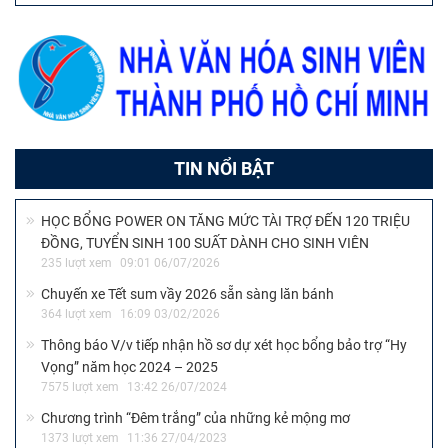
TIN NỔI BẬT
HỌC BỔNG POWER ON TĂNG MỨC TÀI TRỢ ĐẾN 120 TRIỆU
ĐỒNG, TUYỂN SINH 100 SUẤT DÀNH CHO SINH VIÊN
235 lượt xem
09:01 06/07/2026
Chuyến xe Tết sum vầy 2026 sẵn sàng lăn bánh
364 lượt xem
16:09 03/02/2026
Thông báo V/v tiếp nhận hồ sơ dự xét học bổng bảo trợ “Hy
Vọng” năm học 2024 – 2025
7575 lượt xem
13:42 26/07/2024
Chương trình “Đêm trắng” của những kẻ mộng mơ
1373 lượt xem
11:36 27/04/2023