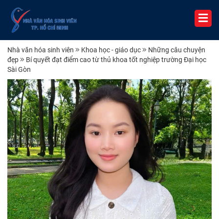
Nhà văn hóa sinh viên
Khoa học - giáo dục
Những câu chuyện
đẹp
Bí quyết đạt điểm cao từ thủ khoa tốt nghiệp trường Đại học
Sài Gòn