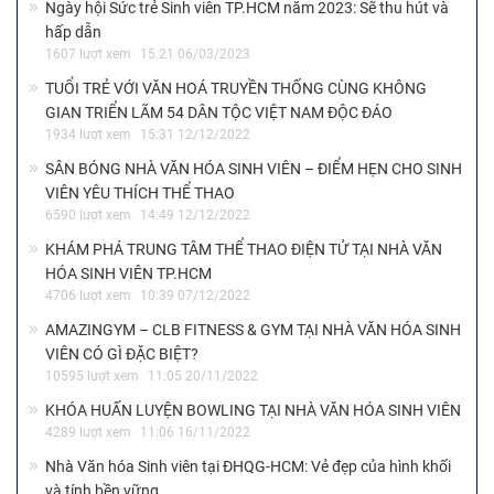
Ngày hội Sức trẻ Sinh viên TP.HCM năm 2023: Sẽ thu hút và
hấp dẫn
1607 lượt xem
15:21 06/03/2023
TUỔI TRẺ VỚI VĂN HOÁ TRUYỀN THỐNG CÙNG KHÔNG
GIAN TRIỂN LÃM 54 DÂN TỘC VIỆT NAM ĐỘC ĐÁO
1934 lượt xem
15:31 12/12/2022
SÂN BÓNG NHÀ VĂN HÓA SINH VIÊN – ĐIỂM HẸN CHO SINH
VIÊN YÊU THÍCH THỂ THAO
6590 lượt xem
14:49 12/12/2022
KHÁM PHÁ TRUNG TÂM THỂ THAO ĐIỆN TỬ TẠI NHÀ VĂN
HÓA SINH VIÊN TP.HCM
4706 lượt xem
10:39 07/12/2022
AMAZINGYM – CLB FITNESS & GYM TẠI NHÀ VĂN HÓA SINH
VIÊN CÓ GÌ ĐẶC BIỆT?
10595 lượt xem
11:05 20/11/2022
KHÓA HUẤN LUYỆN BOWLING TẠI NHÀ VĂN HÓA SINH VIÊN
4289 lượt xem
11:06 16/11/2022
Nhà Văn hóa Sinh viên tại ĐHQG-HCM: Vẻ đẹp của hình khối
và tính bền vững