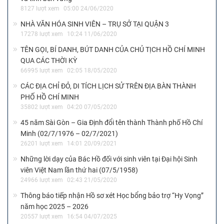
8127 lượt xem
05:00 24/06/2020
NHÀ VĂN HÓA SINH VIÊN – TRỤ SỞ TẠI QUẬN 3
17278 lượt xem
10:24 11/06/2020
TÊN GỌI, BÍ DANH, BÚT DANH CỦA CHỦ TỊCH HỒ CHÍ MINH
QUA CÁC THỜI KỲ
66995 lượt xem
02:05 18/05/2020
CÁC ĐỊA CHỈ ĐỎ, DI TÍCH LỊCH SỬ TRÊN ĐỊA BÀN THÀNH
PHỐ HỒ CHÍ MINH
35802 lượt xem
04:20 07/05/2020
45 năm Sài Gòn – Gia Định đổi tên thành Thành phố Hồ Chí
Minh (02/7/1976 – 02/7/2021)
26201 lượt xem
14:01 20/09/2021
Những lời dạy của Bác Hồ đối với sinh viên tại Đại hội Sinh
viên Việt Nam lần thứ hai (07/5/1958)
24966 lượt xem
02:43 21/05/2020
Thông báo tiếp nhận Hồ sơ xét Học bổng bảo trợ “Hy Vọng”
năm học 2025 – 2026
20557 lượt xem
16:54 04/07/2025