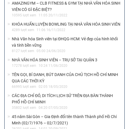
AMAZINGYM – CLB FITNESS & GYM TẠI NHÀ VĂN HÓA SINH
VIÊN CÓ GÌ ĐẶC BIỆT?
10595 lượt xem
11:05 20/11/2022
KHÓA HUẤN LUYỆN BOWLING TẠI NHÀ VĂN HÓA SINH VIÊN
4289 lượt xem
11:06 16/11/2022
Nhà Văn hóa Sinh viên tại ĐHQG-HCM: Vẻ đẹp của hình khối
và tính bền vững
8127 lượt xem
05:00 24/06/2020
NHÀ VĂN HÓA SINH VIÊN – TRỤ SỞ TẠI QUẬN 3
17278 lượt xem
10:24 11/06/2020
TÊN GỌI, BÍ DANH, BÚT DANH CỦA CHỦ TỊCH HỒ CHÍ MINH
QUA CÁC THỜI KỲ
66995 lượt xem
02:05 18/05/2020
CÁC ĐỊA CHỈ ĐỎ, DI TÍCH LỊCH SỬ TRÊN ĐỊA BÀN THÀNH
PHỐ HỒ CHÍ MINH
35802 lượt xem
04:20 07/05/2020
45 năm Sài Gòn – Gia Định đổi tên thành Thành phố Hồ Chí
Minh (02/7/1976 – 02/7/2021)
26201 lượt xem
14:01 20/09/2021