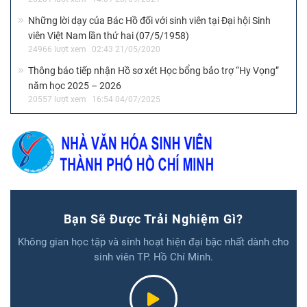
Những lời dạy của Bác Hồ đối với sinh viên tại Đại hội Sinh
viên Việt Nam lần thứ hai (07/5/1958)
24966 lượt xem
02:43 21/05/2020
Thông báo tiếp nhận Hồ sơ xét Học bổng bảo trợ “Hy Vọng”
năm học 2025 – 2026
20557 lượt xem
16:54 04/07/2025
Bạn Sẽ Được Trải Nghiệm Gì?
Không gian học tập và sinh hoạt hiện đại bậc nhất dành cho
sinh viên TP. Hồ Chí Minh.