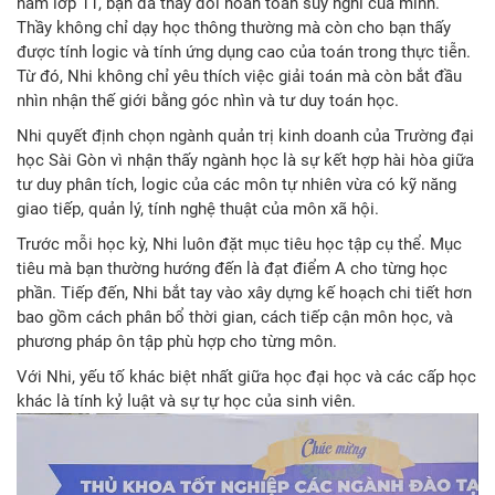
năm lớp 11, bạn đã thay đổi hoàn toàn suy nghĩ của mình.
Thầy không chỉ dạy học thông thường mà còn cho bạn thấy
được tính logic và tính ứng dụng cao của toán trong thực tiễn.
Từ đó, Nhi không chỉ yêu thích việc giải toán mà còn bắt đầu
nhìn nhận thế giới bằng góc nhìn và tư duy toán học.
Nhi quyết định chọn ngành quản trị kinh doanh của Trường đại
học Sài Gòn vì nhận thấy ngành học là sự kết hợp hài hòa giữa
tư duy phân tích, logic của các môn tự nhiên vừa có kỹ năng
giao tiếp, quản lý, tính nghệ thuật của môn xã hội.
Trước mỗi học kỳ, Nhi luôn đặt mục tiêu học tập cụ thể. Mục
tiêu mà bạn thường hướng đến là đạt điểm A cho từng học
phần. Tiếp đến, Nhi bắt tay vào xây dựng kế hoạch chi tiết hơn
bao gồm cách phân bổ thời gian, cách tiếp cận môn học, và
phương pháp ôn tập phù hợp cho từng môn.
Với Nhi, yếu tố khác biệt nhất giữa học đại học và các cấp học
khác là tính kỷ luật và sự tự học của sinh viên.