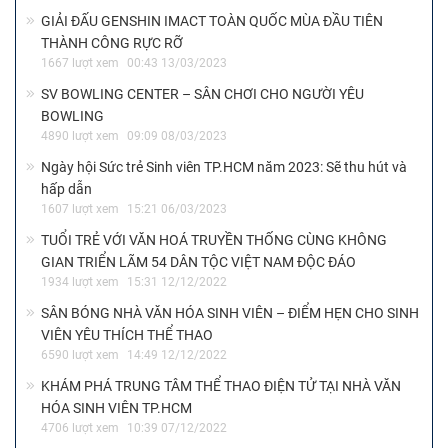
GIẢI ĐẤU GENSHIN IMACT TOÀN QUỐC MÙA ĐẦU TIÊN
THÀNH CÔNG RỰC RỠ
1667 lượt xem
00:43 13/03/2023
SV BOWLING CENTER – SÂN CHƠI CHO NGƯỜI YÊU
BOWLING
4890 lượt xem
09:09 08/03/2023
Ngày hội Sức trẻ Sinh viên TP.HCM năm 2023: Sẽ thu hút và
hấp dẫn
1607 lượt xem
15:21 06/03/2023
TUỔI TRẺ VỚI VĂN HOÁ TRUYỀN THỐNG CÙNG KHÔNG
GIAN TRIỂN LÃM 54 DÂN TỘC VIỆT NAM ĐỘC ĐÁO
1934 lượt xem
15:31 12/12/2022
SÂN BÓNG NHÀ VĂN HÓA SINH VIÊN – ĐIỂM HẸN CHO SINH
VIÊN YÊU THÍCH THỂ THAO
6590 lượt xem
14:49 12/12/2022
KHÁM PHÁ TRUNG TÂM THỂ THAO ĐIỆN TỬ TẠI NHÀ VĂN
HÓA SINH VIÊN TP.HCM
4706 lượt xem
10:39 07/12/2022