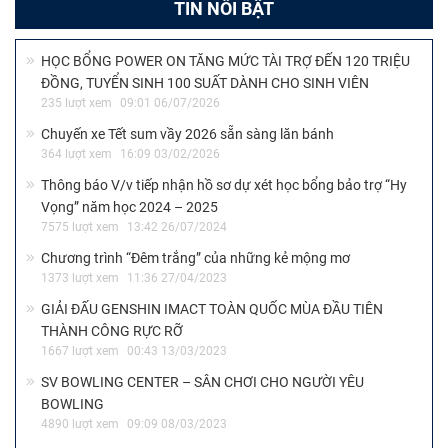
TIN NỔI BẬT
HỌC BỔNG POWER ON TĂNG MỨC TÀI TRỢ ĐẾN 120 TRIỆU
ĐỒNG, TUYỂN SINH 100 SUẤT DÀNH CHO SINH VIÊN
235 lượt xem
09:01 06/07/2026
Chuyến xe Tết sum vầy 2026 sẵn sàng lăn bánh
364 lượt xem
16:09 03/02/2026
Thông báo V/v tiếp nhận hồ sơ dự xét học bổng bảo trợ “Hy
Vọng” năm học 2024 – 2025
7575 lượt xem
13:42 26/07/2024
Chương trình “Đêm trắng” của những kẻ mộng mơ
1373 lượt xem
11:36 27/04/2023
GIẢI ĐẤU GENSHIN IMACT TOÀN QUỐC MÙA ĐẦU TIÊN
THÀNH CÔNG RỰC RỠ
1667 lượt xem
00:43 13/03/2023
SV BOWLING CENTER – SÂN CHƠI CHO NGƯỜI YÊU
BOWLING
4890 lượt xem
09:09 08/03/2023