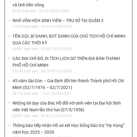
và tính bền vững
8120 lượt xem
05:00 24/06/2020
NHÀ VĂN HÓA SINH VIÊN – TRỤ SỞ TẠI QUẬN 3
17270 lượt xem
10:24 11/06/2020
TÊN GỌI, BÍ DANH, BÚT DANH CỦA CHỦ TỊCH HỒ CHÍ MINH
QUA CÁC THỜI KỲ
66987 lượt xem
02:05 18/05/2020
CÁC ĐỊA CHỈ ĐỎ, DI TÍCH LỊCH SỬ TRÊN ĐỊA BÀN THÀNH
PHỐ HỒ CHÍ MINH
35793 lượt xem
04:20 07/05/2020
45 năm Sài Gòn – Gia Định đổi tên thành Thành phố Hồ Chí
Minh (02/7/1976 – 02/7/2021)
26193 lượt xem
14:01 20/09/2021
Những lời dạy của Bác Hồ đối với sinh viên tại Đại hội Sinh
viên Việt Nam lần thứ hai (07/5/1958)
24959 lượt xem
02:43 21/05/2020
Thông báo tiếp nhận Hồ sơ xét Học bổng bảo trợ “Hy Vọng”
năm học 2025 – 2026