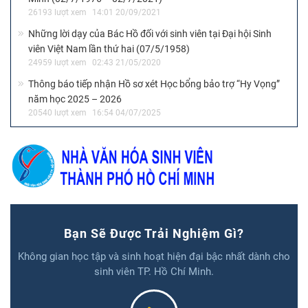
26193 lượt xem
14:01 20/09/2021
Những lời dạy của Bác Hồ đối với sinh viên tại Đại hội Sinh
viên Việt Nam lần thứ hai (07/5/1958)
24959 lượt xem
02:43 21/05/2020
Thông báo tiếp nhận Hồ sơ xét Học bổng bảo trợ “Hy Vọng”
năm học 2025 – 2026
20540 lượt xem
16:54 04/07/2025
Bạn Sẽ Được Trải Nghiệm Gì?
Không gian học tập và sinh hoạt hiện đại bậc nhất dành cho
sinh viên TP. Hồ Chí Minh.