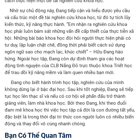
cách thực hiện một đề tài nghiên cứu khoa học.
Nhờ sự chủ động này, Đang tiếp cận và hiểu được yêu cầu
và cấu trúc một đề tài nghiên cứu khoa học, từ đó tự tích lũy
kiến thức, kỹ năng thực hành. “Em nhận ra nghiên cứu khoa
học phải luôn bám sát những vấn đề cấp thiết của thực tiễn xã
hội. Những bài báo khoa học đòi hỏi người thực hiện phải có
tư duy, lập luận chặt chẽ, đồng thời phải biết cách sử dụng
ngôn ngữ sao cho mạch lạc, khúc chiết” – Hữu Đang hào
hứng. Ngoài học tập, Đang còn dự định tham gia các hoạt
động tình nguyện của CLB Nắng Đỏ trực thuộc khoa Triết học
để trau dồi kỹ năng mềm và làm quen nhiều bạn mới.
Đang cho biết hành trình học tập, nghiên cứu của mình
không dừng lại ở bậc đại học. Sau khi tốt nghiệp, Đang sẽ tiếp
tục học lên thạc sĩ và nếu có cơ hội sẽ phấn đấu trở thành
giảng viên, làm nhà khoa học. Bởi theo Đang, khi theo đuổi
đam mê khoa học thì việc học tập cả đời là con đường tất yếu,
đặc biệt là trong thời đại tri thức con người luôn có nhiều biến
động và thay đổi vô cùng nhanh chóng.
Bạn Có Thể Quan Tâm