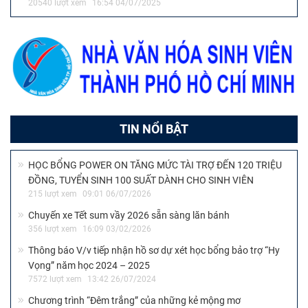
20540 lượt xem
16:54 04/07/2025
TIN NỔI BẬT
HỌC BỔNG POWER ON TĂNG MỨC TÀI TRỢ ĐẾN 120 TRIỆU
ĐỒNG, TUYỂN SINH 100 SUẤT DÀNH CHO SINH VIÊN
215 lượt xem
09:01 06/07/2026
Chuyến xe Tết sum vầy 2026 sẵn sàng lăn bánh
356 lượt xem
16:09 03/02/2026
Thông báo V/v tiếp nhận hồ sơ dự xét học bổng bảo trợ “Hy
Vọng” năm học 2024 – 2025
7572 lượt xem
13:42 26/07/2024
Chương trình “Đêm trắng” của những kẻ mộng mơ