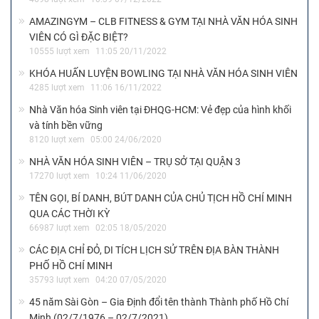
AMAZINGYM – CLB FITNESS & GYM TẠI NHÀ VĂN HÓA SINH
VIÊN CÓ GÌ ĐẶC BIỆT?
10555 lượt xem
11:05 20/11/2022
KHÓA HUẤN LUYỆN BOWLING TẠI NHÀ VĂN HÓA SINH VIÊN
4285 lượt xem
11:06 16/11/2022
Nhà Văn hóa Sinh viên tại ĐHQG-HCM: Vẻ đẹp của hình khối
và tính bền vững
8120 lượt xem
05:00 24/06/2020
NHÀ VĂN HÓA SINH VIÊN – TRỤ SỞ TẠI QUẬN 3
17270 lượt xem
10:24 11/06/2020
TÊN GỌI, BÍ DANH, BÚT DANH CỦA CHỦ TỊCH HỒ CHÍ MINH
QUA CÁC THỜI KỲ
66987 lượt xem
02:05 18/05/2020
CÁC ĐỊA CHỈ ĐỎ, DI TÍCH LỊCH SỬ TRÊN ĐỊA BÀN THÀNH
PHỐ HỒ CHÍ MINH
35793 lượt xem
04:20 07/05/2020
45 năm Sài Gòn – Gia Định đổi tên thành Thành phố Hồ Chí
Minh (02/7/1976 – 02/7/2021)