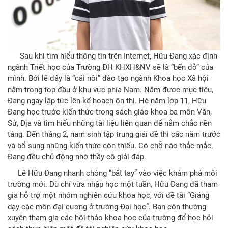
Sau khi tìm hiểu thông tin trên Internet, Hữu Đang xác định
ngành Triết học của Trường ĐH KHXH&NV sẽ là “bến đỗ” của
mình. Bởi lẽ đây là “cái nôi” đào tạo ngành Khoa học Xã hội
nằm trong top đầu ở khu vực phía Nam. Nắm được mục tiêu,
Đang ngay lập tức lên kế hoạch ôn thi. Hè năm lớp 11, Hữu
Đang học trước kiến thức trong sách giáo khoa ba môn Văn,
Sử, Địa và tìm hiểu những tài liệu liên quan để nắm chắc nền
tảng. Đến tháng 2, nam sinh tập trung giải đề thi các năm trước
và bổ sung những kiến thức còn thiếu. Có chỗ nào thắc mắc,
Đang đều chủ động nhờ thầy cô giải đáp.
Lê Hữu Đang nhanh chóng “bắt tay” vào việc khám phá môi
trường mới. Dù chỉ vừa nhập học một tuần, Hữu Đang đã tham
gia hỗ trợ một nhóm nghiên cứu khoa học, với đề tài “Giảng
dạy các môn đại cương ở trường Đại học”. Bạn còn thường
xuyên tham gia các hội thảo khoa học của trường để học hỏi