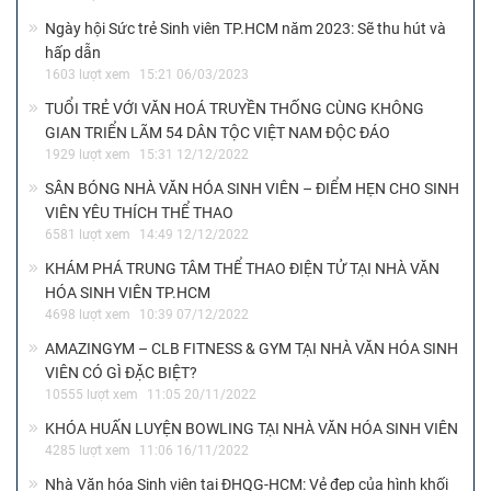
Ngày hội Sức trẻ Sinh viên TP.HCM năm 2023: Sẽ thu hút và
hấp dẫn
1603 lượt xem
15:21 06/03/2023
TUỔI TRẺ VỚI VĂN HOÁ TRUYỀN THỐNG CÙNG KHÔNG
GIAN TRIỂN LÃM 54 DÂN TỘC VIỆT NAM ĐỘC ĐÁO
1929 lượt xem
15:31 12/12/2022
SÂN BÓNG NHÀ VĂN HÓA SINH VIÊN – ĐIỂM HẸN CHO SINH
VIÊN YÊU THÍCH THỂ THAO
6581 lượt xem
14:49 12/12/2022
KHÁM PHÁ TRUNG TÂM THỂ THAO ĐIỆN TỬ TẠI NHÀ VĂN
HÓA SINH VIÊN TP.HCM
4698 lượt xem
10:39 07/12/2022
AMAZINGYM – CLB FITNESS & GYM TẠI NHÀ VĂN HÓA SINH
VIÊN CÓ GÌ ĐẶC BIỆT?
10555 lượt xem
11:05 20/11/2022
KHÓA HUẤN LUYỆN BOWLING TẠI NHÀ VĂN HÓA SINH VIÊN
4285 lượt xem
11:06 16/11/2022
Nhà Văn hóa Sinh viên tại ĐHQG-HCM: Vẻ đẹp của hình khối