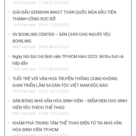
1372 lượt xem
11:36 27/04/2023
GIẢI ĐẤU GENSHIN IMACT TOÀN QUỐC MÙA ĐẦU TIÊN
THÀNH CÔNG RỰC RỠ
1663 lượt xem
00:43 13/03/2023
SV BOWLING CENTER – SÂN CHƠI CHO NGƯỜI YÊU
BOWLING
4887 lượt xem
09:09 08/03/2023
Ngày hội Sức trẻ Sinh viên TP.HCM năm 2023: Sẽ thu hút và
hấp dẫn
1603 lượt xem
15:21 06/03/2023
TUỔI TRẺ VỚI VĂN HOÁ TRUYỀN THỐNG CÙNG KHÔNG
GIAN TRIỂN LÃM 54 DÂN TỘC VIỆT NAM ĐỘC ĐÁO
1929 lượt xem
15:31 12/12/2022
SÂN BÓNG NHÀ VĂN HÓA SINH VIÊN – ĐIỂM HẸN CHO SINH
VIÊN YÊU THÍCH THỂ THAO
6581 lượt xem
14:49 12/12/2022
KHÁM PHÁ TRUNG TÂM THỂ THAO ĐIỆN TỬ TẠI NHÀ VĂN
HÓA SINH VIÊN TP.HCM
4698 lượt xem
10:39 07/12/2022