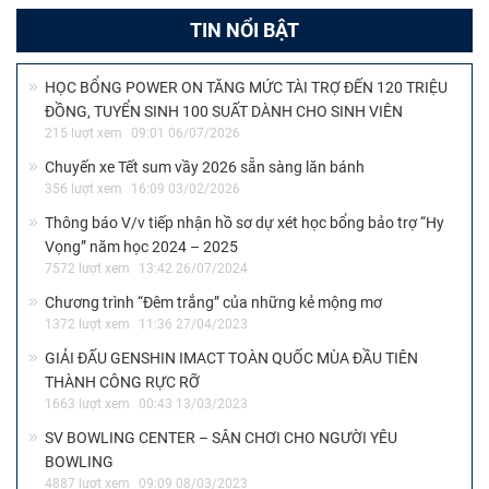
TIN NỔI BẬT
HỌC BỔNG POWER ON TĂNG MỨC TÀI TRỢ ĐẾN 120 TRIỆU
ĐỒNG, TUYỂN SINH 100 SUẤT DÀNH CHO SINH VIÊN
215 lượt xem
09:01 06/07/2026
Chuyến xe Tết sum vầy 2026 sẵn sàng lăn bánh
356 lượt xem
16:09 03/02/2026
Thông báo V/v tiếp nhận hồ sơ dự xét học bổng bảo trợ “Hy
Vọng” năm học 2024 – 2025
7572 lượt xem
13:42 26/07/2024
Chương trình “Đêm trắng” của những kẻ mộng mơ
1372 lượt xem
11:36 27/04/2023
GIẢI ĐẤU GENSHIN IMACT TOÀN QUỐC MÙA ĐẦU TIÊN
THÀNH CÔNG RỰC RỠ
1663 lượt xem
00:43 13/03/2023
SV BOWLING CENTER – SÂN CHƠI CHO NGƯỜI YÊU
BOWLING
4887 lượt xem
09:09 08/03/2023