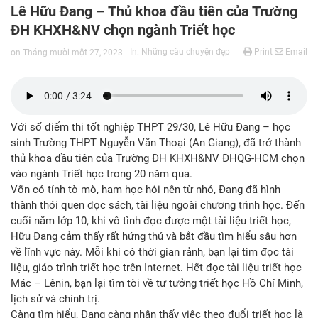
Lê Hữu Đang – Thủ khoa đầu tiên của Trường
ĐH KHXH&NV chọn ngành Triết học
In:
Những câu chuyện đẹp
Print
Email
on
Tháng mười một 27, 2023
Với số điểm thi tốt nghiệp THPT 29/30, Lê Hữu Đang – học
sinh Trường THPT Nguyễn Văn Thoại (An Giang), đã trở thành
thủ khoa đầu tiên của Trường ĐH KHXH&NV ĐHQG-HCM chọn
vào ngành Triết học trong 20 năm qua.
Vốn có tính tò mò, ham học hỏi nên từ nhỏ, Đang đã hình
thành thói quen đọc sách, tài liệu ngoài chương trình học. Đến
cuối năm lớp 10, khi vô tình đọc được một tài liệu triết học,
Hữu Đang cảm thấy rất hứng thú và bắt đầu tìm hiểu sâu hơn
về lĩnh vực này. Mỗi khi có thời gian rảnh, bạn lại tìm đọc tài
liệu, giáo trình triết học trên Internet. Hết đọc tài liệu triết học
Mác – Lênin, bạn lại tìm tòi về tư tưởng triết học Hồ Chí Minh,
lịch sử và chính trị.
Càng tìm hiểu, Đang càng nhận thấy việc theo đuổi triết học là