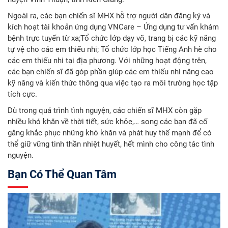
Ngoài ra, các bạn chiến sĩ MHX hỗ trợ người dân đăng ký và
kích hoạt tài khoản ứng dụng VNCare – Ứng dụng tư vấn khám
bệnh trực tuyến từ xa;Tổ chức lớp dạy võ, trang bị các kỹ năng
tự vệ cho các em thiếu nhi; Tổ chức lớp học Tiếng Anh hè cho
các em thiếu nhi tại địa phương. Với những hoạt động trên,
các bạn chiến sĩ đã góp phần giúp các em thiếu nhi nâng cao
kỹ năng và kiến thức thông qua việc tạo ra môi trường học tập
tích cực.
Dù trong quá trình tình nguyện, các chiến sĩ MHX còn gặp
nhiều khó khăn về thời tiết, sức khỏe,… song các bạn đã cố
gắng khắc phục những khó khăn và phát huy thế mạnh để có
thể giữ vững tinh thần nhiệt huyết, hết mình cho công tác tình
nguyện.
Bạn Có Thể Quan Tâm