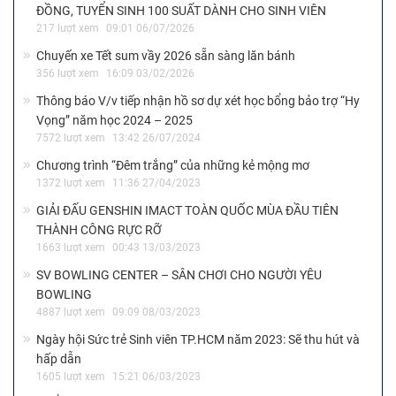
ĐỒNG, TUYỂN SINH 100 SUẤT DÀNH CHO SINH VIÊN
217 lượt xem
09:01 06/07/2026
Chuyến xe Tết sum vầy 2026 sẵn sàng lăn bánh
356 lượt xem
16:09 03/02/2026
Thông báo V/v tiếp nhận hồ sơ dự xét học bổng bảo trợ “Hy
Vọng” năm học 2024 – 2025
7572 lượt xem
13:42 26/07/2024
Chương trình “Đêm trắng” của những kẻ mộng mơ
1372 lượt xem
11:36 27/04/2023
GIẢI ĐẤU GENSHIN IMACT TOÀN QUỐC MÙA ĐẦU TIÊN
THÀNH CÔNG RỰC RỠ
1663 lượt xem
00:43 13/03/2023
SV BOWLING CENTER – SÂN CHƠI CHO NGƯỜI YÊU
BOWLING
4887 lượt xem
09:09 08/03/2023
Ngày hội Sức trẻ Sinh viên TP.HCM năm 2023: Sẽ thu hút và
hấp dẫn
1605 lượt xem
15:21 06/03/2023