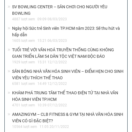
SV BOWLING CENTER – SÂN CHƠI CHO NGƯỜI YÊU
BOWLING
4887 lượt xem
09:09 08/03/2023
Ngày hội Sức trẻ Sinh viên TP.HCM năm 2023: Sẽ thu hút và
hấp dẫn
1605 lượt xem
15:21 06/03/2023
TUỔI TRẺ VỚI VĂN HOÁ TRUYỀN THỐNG CÙNG KHÔNG
GIAN TRIỂN LÃM 54 DÂN TỘC VIỆT NAM ĐỘC ĐÁO
1929 lượt xem
15:31 12/12/2022
SÂN BÓNG NHÀ VĂN HÓA SINH VIÊN – ĐIỂM HẸN CHO SINH
VIÊN YÊU THÍCH THỂ THAO
6581 lượt xem
14:49 12/12/2022
KHÁM PHÁ TRUNG TÂM THỂ THAO ĐIỆN TỬ TẠI NHÀ VĂN
HÓA SINH VIÊN TP.HCM
4701 lượt xem
10:39 07/12/2022
AMAZINGYM – CLB FITNESS & GYM TẠI NHÀ VĂN HÓA SINH
VIÊN CÓ GÌ ĐẶC BIỆT?
10564 lượt xem
11:05 20/11/2022