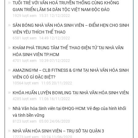
TUỔI TRẺ VỚI VĂN HOÁ TRUYỀN THỐNG CÙNG KHÔNG
GIAN TRIỂN LÃM 54 DÂN TỘC VIỆT NAM ĐỘC ĐÁO
1929 lượt xem
15:31 12/12/2022
SÂN BÓNG NHÀ VĂN HÓA SINH VIÊN – ĐIỂM HẸN CHO SINH
VIÊN YÊU THÍCH THỂ THAO
6581 lượt xem
14:49 12/12/2022
KHÁM PHÁ TRUNG TÂM THỂ THAO ĐIỆN TỬ TẠI NHÀ VĂN
HÓA SINH VIÊN TP.HCM
4701 lượt xem
10:39 07/12/2022
AMAZINGYM – CLB FITNESS & GYM TẠI NHÀ VĂN HÓA SINH
VIÊN CÓ GÌ ĐẶC BIỆT?
10564 lượt xem
11:05 20/11/2022
KHÓA HUẤN LUYỆN BOWLING TẠI NHÀ VĂN HÓA SINH VIÊN
4285 lượt xem
11:06 16/11/2022
Nhà Văn hóa Sinh viên tại ĐHQG-HCM: Vẻ đẹp của hình khối
và tính bền vững
8123 lượt xem
05:00 24/06/2020
NHÀ VĂN HÓA SINH VIÊN – TRỤ SỞ TẠI QUẬN 3
17273 lượt xem
10:24 11/06/2020