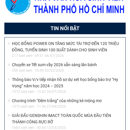
TIN NỔI BẬT
HỌC BỔNG POWER ON TĂNG MỨC TÀI TRỢ ĐẾN 120 TRIỆU
ĐỒNG, TUYỂN SINH 100 SUẤT DÀNH CHO SINH VIÊN
217 lượt xem
09:01 06/07/2026
Chuyến xe Tết sum vầy 2026 sẵn sàng lăn bánh
356 lượt xem
16:09 03/02/2026
Thông báo V/v tiếp nhận hồ sơ dự xét học bổng bảo trợ “Hy
Vọng” năm học 2024 – 2025
7572 lượt xem
13:42 26/07/2024
Chương trình “Đêm trắng” của những kẻ mộng mơ
1372 lượt xem
11:36 27/04/2023
GIẢI ĐẤU GENSHIN IMACT TOÀN QUỐC MÙA ĐẦU TIÊN
THÀNH CÔNG RỰC RỠ
1663 lượt xem
00:43 13/03/2023