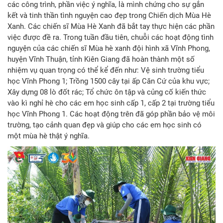
các công trình, phần việc ý nghĩa, là mình chứng cho sự gắn
kết và tinh thần tình nguyện cao đẹp trong Chiến dịch Mùa Hè
Xanh. Các chiến sĩ Mùa Hè Xanh đã bắt tay thực hiện các phần
việc được đề ra. Trong tuần đầu tiên, chuỗi các hoạt động tình
nguyện của các chiến sĩ Mùa hè xanh đội hình xã Vĩnh Phong,
huyện Vĩnh Thuận, tỉnh Kiên Giang đã hoàn thành một số
nhiệm vụ quan trọng có thể kể đến như: Vệ sinh trường tiểu
học Vĩnh Phong 1; Trồng 1500 cây tại ấp Căn Cứ của khu vực;
Xây dựng 08 lò đốt rác; Tổ chức ôn tập và củng cố kiến thức
vào kì nghỉ hè cho các em học sinh cấp 1, cấp 2 tại trường tiểu
học Vĩnh Phong 1. Các hoạt động trên đã góp phần bảo vệ môi
trường, tạo cảnh quan đẹp và giúp cho các em học sinh có
một mùa hè thật ý nghĩa.