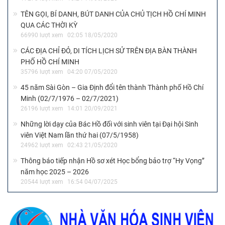
TÊN GỌI, BÍ DANH, BÚT DANH CỦA CHỦ TỊCH HỒ CHÍ MINH
QUA CÁC THỜI KỲ
66990 lượt xem
02:05 18/05/2020
CÁC ĐỊA CHỈ ĐỎ, DI TÍCH LỊCH SỬ TRÊN ĐỊA BÀN THÀNH
PHỐ HỒ CHÍ MINH
35796 lượt xem
04:20 07/05/2020
45 năm Sài Gòn – Gia Định đổi tên thành Thành phố Hồ Chí
Minh (02/7/1976 – 02/7/2021)
26196 lượt xem
14:01 20/09/2021
Những lời dạy của Bác Hồ đối với sinh viên tại Đại hội Sinh
viên Việt Nam lần thứ hai (07/5/1958)
24962 lượt xem
02:43 21/05/2020
Thông báo tiếp nhận Hồ sơ xét Học bổng bảo trợ “Hy Vọng”
năm học 2025 – 2026
20544 lượt xem
16:54 04/07/2025