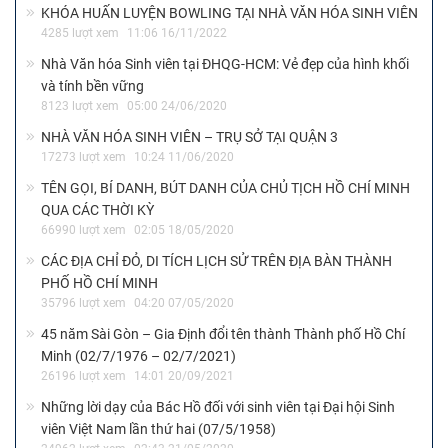
KHÓA HUẤN LUYỆN BOWLING TẠI NHÀ VĂN HÓA SINH VIÊN
4285 lượt xem
11:06 16/11/2022
Nhà Văn hóa Sinh viên tại ĐHQG-HCM: Vẻ đẹp của hình khối
và tính bền vững
8123 lượt xem
05:00 24/06/2020
NHÀ VĂN HÓA SINH VIÊN – TRỤ SỞ TẠI QUẬN 3
17273 lượt xem
10:24 11/06/2020
TÊN GỌI, BÍ DANH, BÚT DANH CỦA CHỦ TỊCH HỒ CHÍ MINH
QUA CÁC THỜI KỲ
66990 lượt xem
02:05 18/05/2020
CÁC ĐỊA CHỈ ĐỎ, DI TÍCH LỊCH SỬ TRÊN ĐỊA BÀN THÀNH
PHỐ HỒ CHÍ MINH
35796 lượt xem
04:20 07/05/2020
45 năm Sài Gòn – Gia Định đổi tên thành Thành phố Hồ Chí
Minh (02/7/1976 – 02/7/2021)
26196 lượt xem
14:01 20/09/2021
Những lời dạy của Bác Hồ đối với sinh viên tại Đại hội Sinh
viên Việt Nam lần thứ hai (07/5/1958)