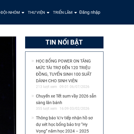
Đăng nhập
-ĐỘI-NHÓM
THƯ VIỆN
TRIỂN LÃM
TIN NỔI BẬT
HỌC BỔNG POWER ON TĂNG
MỨC TÀI TRỢ ĐẾN 120 TRIỆU
ĐỒNG, TUYỂN SINH 100 SUẤT
DÀNH CHO SINH VIÊN
213 lượt xem
09:01 06/07/2026
Chuyến xe Tết sum vầy 2026 sẵn
sàng lăn bánh
355 lượt xem
16:09 03/02/2026
Thông báo V/v tiếp nhận hồ sơ
dự xét học bổng bảo trợ “Hy
Vọng” năm học 2024 – 2025