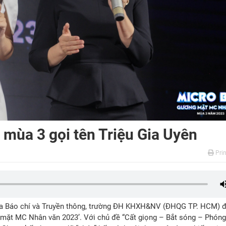
mùa 3 gọi tên Triệu Gia Uyên
Prin
hoa Báo chí và Truyền thông, trường ĐH KHXH&NV (ĐHQG TP. HCM) đ
mặt MC Nhân văn 2023’. Với chủ đề “Cất giọng – Bắt sóng – Phón