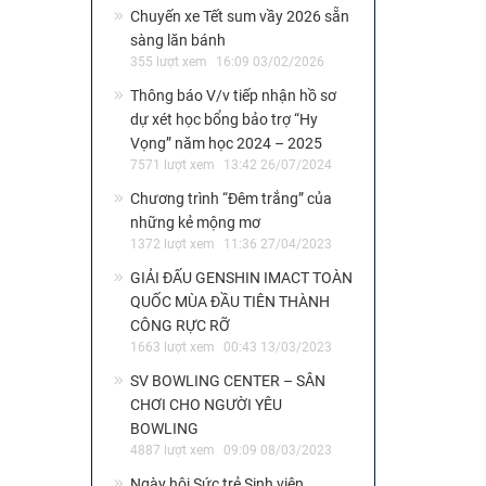
Chuyến xe Tết sum vầy 2026 sẵn
sàng lăn bánh
355 lượt xem
16:09 03/02/2026
Thông báo V/v tiếp nhận hồ sơ
dự xét học bổng bảo trợ “Hy
Vọng” năm học 2024 – 2025
7571 lượt xem
13:42 26/07/2024
Chương trình “Đêm trắng” của
những kẻ mộng mơ
1372 lượt xem
11:36 27/04/2023
GIẢI ĐẤU GENSHIN IMACT TOÀN
QUỐC MÙA ĐẦU TIÊN THÀNH
CÔNG RỰC RỠ
1663 lượt xem
00:43 13/03/2023
SV BOWLING CENTER – SÂN
CHƠI CHO NGƯỜI YÊU
BOWLING
4887 lượt xem
09:09 08/03/2023
Ngày hội Sức trẻ Sinh viên