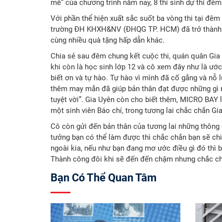
mê” của chương trình năm nay, 8 thí sinh dự thi đê
Với phần thể hiện xuất sắc suốt ba vòng thi tại đêm
trường ĐH KHXH&NV (ĐHQG TP. HCM) đã trở thành tâ
cùng nhiều quà tặng hấp dẫn khác.
Chia sẻ sau đêm chung kết cuộc thi, quán quân Gia
khi còn là học sinh lớp 12 và cô xem đây như là ướ
biết ơn và tự hào. Tự hào vì mình đã cố gắng và nỗ l
thêm may mắn đã giúp bản thân đạt được những g
tuyệt vời”. Gia Uyên còn cho biết thêm, MICRO BAY 
một sinh viên Báo chí, trong tương lai chắc chắn Gi
Cô còn gửi đến bản thân của tương lai những thông đ
tưởng bạn có thể làm được thì chắc chắn bạn sẽ chi
ngoài kia, nếu như bạn đang mơ ước điều gì đó thì b
Thành công đôi khi sẽ đến đến chậm nhưng chắc chắ
Bạn Có Thể Quan Tâm