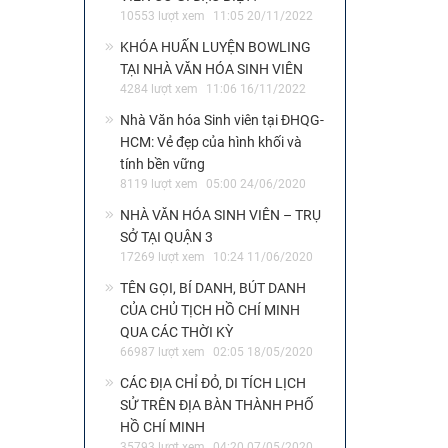
10553 lượt xem
11:05 20/11/2022
KHÓA HUẤN LUYỆN BOWLING
TẠI NHÀ VĂN HÓA SINH VIÊN
4284 lượt xem
11:06 16/11/2022
Nhà Văn hóa Sinh viên tại ĐHQG-
HCM: Vẻ đẹp của hình khối và
tính bền vững
8119 lượt xem
05:00 24/06/2020
NHÀ VĂN HÓA SINH VIÊN – TRỤ
SỞ TẠI QUẬN 3
17269 lượt xem
10:24 11/06/2020
TÊN GỌI, BÍ DANH, BÚT DANH
CỦA CHỦ TỊCH HỒ CHÍ MINH
QUA CÁC THỜI KỲ
66987 lượt xem
02:05 18/05/2020
CÁC ĐỊA CHỈ ĐỎ, DI TÍCH LỊCH
SỬ TRÊN ĐỊA BÀN THÀNH PHỐ
HỒ CHÍ MINH
35793 lượt xem
04:20 07/05/2020