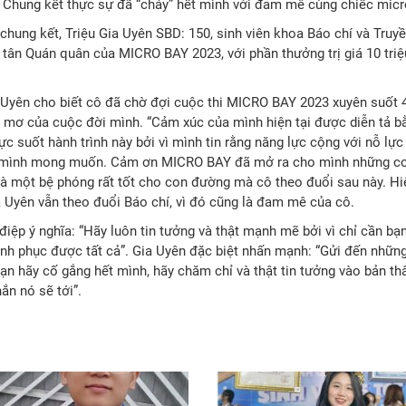
m Chung kết thực sự đã “cháy” hết mình với đam mê cùng chiếc micr
 chung kết, Triệu Gia Uyên SBD: 150, sinh viên khoa Báo chí và Truyề
n Quán quân của MICRO BAY 2023, với phần thưởng trị giá 10 triệ
 Uyên cho biết cô đã chờ đợi cuộc thi MICRO BAY 2023 xuyên suốt 
c mơ của cuộc đời mình. “Cảm xúc của mình hiện tại được diễn tả bằ
ực suốt hành trình này bởi vì mình tin rằng năng lực cộng với nỗ lực
ì mình mong muốn. Cảm ơn MICRO BAY đã mở ra cho mình những cơ
là một bệ phóng rất tốt cho con đường mà cô theo đuổi sau này. Hiệ
a Uyên vẫn theo đuổi Báo chí, vì đó cũng là đam mê của cô.
iệp ý nghĩa: “Hãy luôn tin tưởng và thật mạnh mẽ bởi vì chỉ cần bạn
nh phục được tất cả”. Gia Uyên đặc biệt nhấn mạnh: “Gửi đến những
ạn hãy cố gắng hết mình, hãy chăm chỉ và thật tin tưởng vào bản th
n nó sẽ tới”.