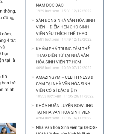
o.
NAM ĐỘC ĐÁO
n thông,
1929 lượt xem
15:31 12/12/2022
u đồng,
SÂN BÓNG NHÀ VĂN HÓA SINH
VIÊN – ĐIỂM HẸN CHO SINH
4 năm,
VIÊN YÊU THÍCH THỂ THAO
6581 lượt xem
14:49 12/12/2022
ng 4 từ:
 và
KHÁM PHÁ TRUNG TÂM THỂ
 hội
THAO ĐIỆN TỬ TẠI NHÀ VĂN
n tại là
HÓA SINH VIÊN TP.HCM
4698 lượt xem
10:39 07/12/2022
 tin
AMAZINGYM – CLB FITNESS &
 bạn trẻ
GYM TẠI NHÀ VĂN HÓA SINH
ân mình.
VIÊN CÓ GÌ ĐẶC BIỆT?
10553 lượt xem
11:05 20/11/2022
KHÓA HUẤN LUYỆN BOWLING
TẠI NHÀ VĂN HÓA SINH VIÊN
4284 lượt xem
11:06 16/11/2022
Nhà Văn hóa Sinh viên tại ĐHQG-