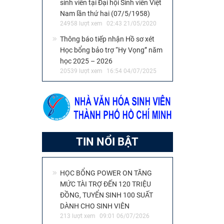
sinh viên tại Đại hội Sinh viên Việt
Nam lần thứ hai (07/5/1958)
24958 lượt xem
02:43 21/05/2020
Thông báo tiếp nhận Hồ sơ xét
Học bổng bảo trợ “Hy Vọng” năm
học 2025 – 2026
20539 lượt xem
16:54 04/07/2025
TIN NỔI BẬT
HỌC BỔNG POWER ON TĂNG
MỨC TÀI TRỢ ĐẾN 120 TRIỆU
ĐỒNG, TUYỂN SINH 100 SUẤT
DÀNH CHO SINH VIÊN
213 lượt xem
09:01 06/07/2026