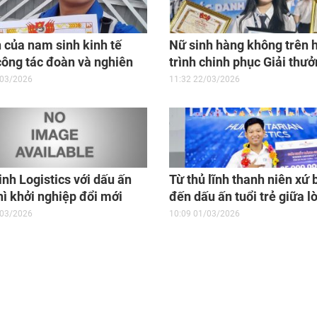
 của nam sinh kinh tế
Nữ sinh hàng không trên 
công tác đoàn và nghiên
trình chinh phục Giải thư
oa học
Tháng Giêng
/03/2026
11:32 22/03/2026
nh Logistics với dấu ấn
Từ thủ lĩnh thanh niên xứ 
hì khởi nghiệp đổi mới
đến dấu ấn tuổi trẻ giữa l
ạo cấp quốc gia
thành phố
/03/2026
10:09 01/03/2026