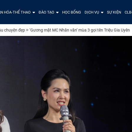
N HÓA-THỂ THAO
ĐÀO TẠO
HỌC BỔNG
DỊCH VỤ
SỰ KIỆN
CLB
u chuyện đẹp
‘Gương mặt MC Nhân văn’ mùa 3 gọi tên Triệu Gia Uyên