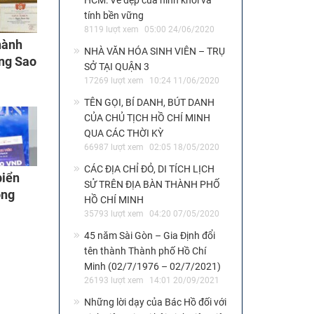
HCM: Vẻ đẹp của hình khối và
tính bền vững
8119 lượt xem
05:00 24/06/2020
hành
NHÀ VĂN HÓA SINH VIÊN – TRỤ
ởng Sao
SỞ TẠI QUẬN 3
17269 lượt xem
10:24 11/06/2020
TÊN GỌI, BÍ DANH, BÚT DANH
CỦA CHỦ TỊCH HỒ CHÍ MINH
QUA CÁC THỜI KỲ
66987 lượt xem
02:05 18/05/2020
CÁC ĐỊA CHỈ ĐỎ, DI TÍCH LỊCH
biển
SỬ TRÊN ĐỊA BÀN THÀNH PHỐ
òng
HỒ CHÍ MINH
35793 lượt xem
04:20 07/05/2020
45 năm Sài Gòn – Gia Định đổi
tên thành Thành phố Hồ Chí
Minh (02/7/1976 – 02/7/2021)
26193 lượt xem
14:01 20/09/2021
Những lời dạy của Bác Hồ đối với