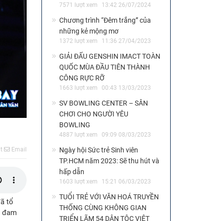
7571 lượt xem
13:42 26/07/2024
Chương trình “Đêm trắng” của
những kẻ mộng mơ
1372 lượt xem
11:36 27/04/2023
GIẢI ĐẤU GENSHIN IMACT TOÀN
QUỐC MÙA ĐẦU TIÊN THÀNH
CÔNG RỰC RỠ
1663 lượt xem
00:43 13/03/2023
SV BOWLING CENTER – SÂN
CHƠI CHO NGƯỜI YÊU
BOWLING
4887 lượt xem
09:09 08/03/2023
t
Email
Ngày hội Sức trẻ Sinh viên
TP.HCM năm 2023: Sẽ thu hút và
hấp dẫn
1603 lượt xem
15:21 06/03/2023
TUỔI TRẺ VỚI VĂN HOÁ TRUYỀN
ã tổ
THỐNG CÙNG KHÔNG GIAN
g đam
TRIỂN LÃM 54 DÂN TỘC VIỆT