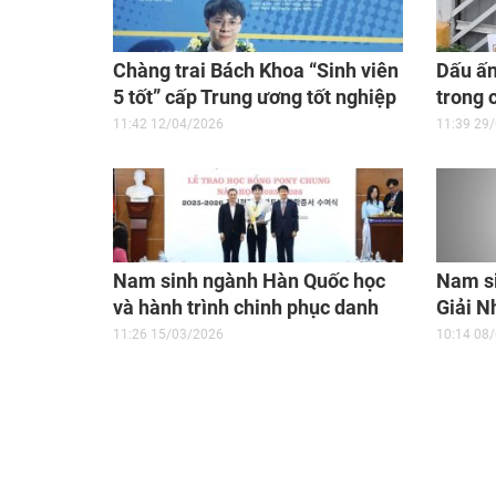
Chàng trai Bách Khoa “Sinh viên
Dấu ấn
5 tốt” cấp Trung ương tốt nghiệp
trong 
GPA 3.9
cứu kh
11:42 12/04/2026
11:39 29
Nam sinh ngành Hàn Quốc học
Nam si
và hành trình chinh phục danh
Giải N
hiệu “Sinh viên 5 tốt”
sáng t
11:26 15/03/2026
10:14 08