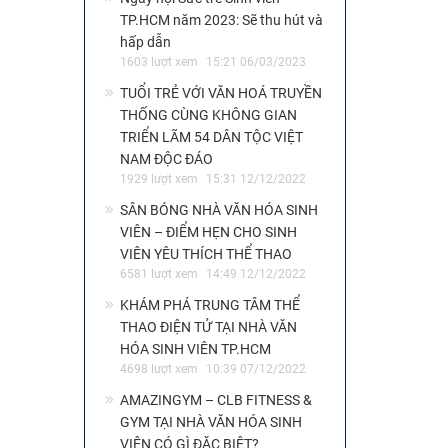
TP.HCM năm 2023: Sẽ thu hút và
hấp dẫn
1603 lượt xem
15:21 06/03/2023
TUỔI TRẺ VỚI VĂN HOÁ TRUYỀN
THỐNG CÙNG KHÔNG GIAN
TRIỂN LÃM 54 DÂN TỘC VIỆT
NAM ĐỘC ĐÁO
1929 lượt xem
15:31 12/12/2022
SÂN BÓNG NHÀ VĂN HÓA SINH
VIÊN – ĐIỂM HẸN CHO SINH
VIÊN YÊU THÍCH THỂ THAO
6581 lượt xem
14:49 12/12/2022
KHÁM PHÁ TRUNG TÂM THỂ
THAO ĐIỆN TỬ TẠI NHÀ VĂN
HÓA SINH VIÊN TP.HCM
4698 lượt xem
10:39 07/12/2022
AMAZINGYM – CLB FITNESS &
GYM TẠI NHÀ VĂN HÓA SINH
VIÊN CÓ GÌ ĐẶC BIỆT?