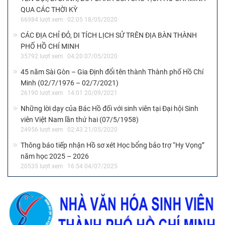
QUA CÁC THỜI KỲ
66984 lượt xem
02:05 18/05/2020
CÁC ĐỊA CHỈ ĐỎ, DI TÍCH LỊCH SỬ TRÊN ĐỊA BÀN THÀNH
PHỐ HỒ CHÍ MINH
35792 lượt xem
04:20 07/05/2020
45 năm Sài Gòn – Gia Định đổi tên thành Thành phố Hồ Chí
Minh (02/7/1976 – 02/7/2021)
26190 lượt xem
14:01 20/09/2021
Những lời dạy của Bác Hồ đối với sinh viên tại Đại hội Sinh
viên Việt Nam lần thứ hai (07/5/1958)
24956 lượt xem
02:43 21/05/2020
Thông báo tiếp nhận Hồ sơ xét Học bổng bảo trợ “Hy Vọng”
năm học 2025 – 2026
20535 lượt xem
16:54 04/07/2025