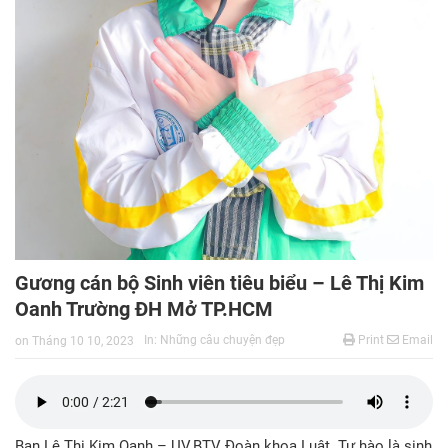
Gương cán bộ Sinh viên tiêu biểu – Lê Thị Kim
Oanh Trường ĐH Mở TP.HCM
In:
Những câu chuyện đẹp
Print
Email
on
Tháng 10 10, 2023
Bạn Lê Thị Kim Oanh – UV.BTV Đoàn khoa Luật. Tự hào là sinh