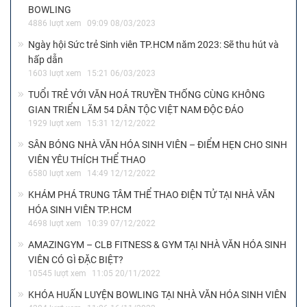
BOWLING
4886 lượt xem
09:09 08/03/2023
Ngày hội Sức trẻ Sinh viên TP.HCM năm 2023: Sẽ thu hút và
hấp dẫn
1603 lượt xem
15:21 06/03/2023
TUỔI TRẺ VỚI VĂN HOÁ TRUYỀN THỐNG CÙNG KHÔNG
GIAN TRIỂN LÃM 54 DÂN TỘC VIỆT NAM ĐỘC ĐÁO
1929 lượt xem
15:31 12/12/2022
SÂN BÓNG NHÀ VĂN HÓA SINH VIÊN – ĐIỂM HẸN CHO SINH
VIÊN YÊU THÍCH THỂ THAO
6580 lượt xem
14:49 12/12/2022
KHÁM PHÁ TRUNG TÂM THỂ THAO ĐIỆN TỬ TẠI NHÀ VĂN
HÓA SINH VIÊN TP.HCM
4698 lượt xem
10:39 07/12/2022
AMAZINGYM – CLB FITNESS & GYM TẠI NHÀ VĂN HÓA SINH
VIÊN CÓ GÌ ĐẶC BIỆT?
10545 lượt xem
11:05 20/11/2022
KHÓA HUẤN LUYỆN BOWLING TẠI NHÀ VĂN HÓA SINH VIÊN