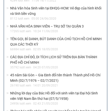
4284 lượt xem
11:06 16/11/2022
Nhà Văn hóa Sinh viên tại ĐHQG-HCM: Vẻ đẹp của hình khối
và tính bền vững
8112 lượt xem
05:00 24/06/2020
NHÀ VĂN HÓA SINH VIÊN – TRỤ SỞ TẠI QUẬN 3
17265 lượt xem
10:24 11/06/2020
TÊN GỌI, BÍ DANH, BÚT DANH CỦA CHỦ TỊCH HỒ CHÍ MINH
QUA CÁC THỜI KỲ
66984 lượt xem
02:05 18/05/2020
CÁC ĐỊA CHỈ ĐỎ, DI TÍCH LỊCH SỬ TRÊN ĐỊA BÀN THÀNH
PHỐ HỒ CHÍ MINH
35792 lượt xem
04:20 07/05/2020
45 năm Sài Gòn – Gia Định đổi tên thành Thành phố Hồ Chí
Minh (02/7/1976 – 02/7/2021)
26190 lượt xem
14:01 20/09/2021
Những lời dạy của Bác Hồ đối với sinh viên tại Đại hội Sinh
viên Việt Nam lần thứ hai (07/5/1958)
24956 lượt xem
02:43 21/05/2020