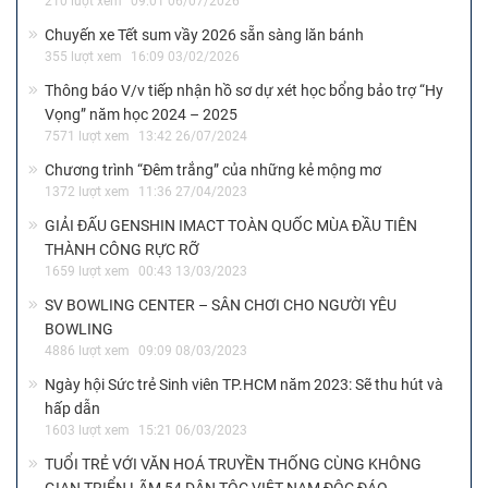
210 lượt xem
09:01 06/07/2026
Chuyến xe Tết sum vầy 2026 sẵn sàng lăn bánh
355 lượt xem
16:09 03/02/2026
Thông báo V/v tiếp nhận hồ sơ dự xét học bổng bảo trợ “Hy
Vọng” năm học 2024 – 2025
7571 lượt xem
13:42 26/07/2024
Chương trình “Đêm trắng” của những kẻ mộng mơ
1372 lượt xem
11:36 27/04/2023
GIẢI ĐẤU GENSHIN IMACT TOÀN QUỐC MÙA ĐẦU TIÊN
THÀNH CÔNG RỰC RỠ
1659 lượt xem
00:43 13/03/2023
SV BOWLING CENTER – SÂN CHƠI CHO NGƯỜI YÊU
BOWLING
4886 lượt xem
09:09 08/03/2023
Ngày hội Sức trẻ Sinh viên TP.HCM năm 2023: Sẽ thu hút và
hấp dẫn
1603 lượt xem
15:21 06/03/2023
TUỔI TRẺ VỚI VĂN HOÁ TRUYỀN THỐNG CÙNG KHÔNG
GIAN TRIỂN LÃM 54 DÂN TỘC VIỆT NAM ĐỘC ĐÁO