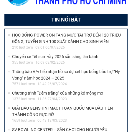
TIN NỔI BẬT
HỌC BỔNG POWER ON TĂNG MỨC TÀI TRỢ ĐẾN 120 TRIỆU
ĐỒNG, TUYỂN SINH 100 SUẤT DÀNH CHO SINH VIÊN
210 lượt xem
09:01 06/07/2026
Chuyến xe Tết sum vầy 2026 sẵn sàng lăn bánh
355 lượt xem
16:09 03/02/2026
Thông báo V/v tiếp nhận hồ sơ dự xét học bổng bảo trợ “Hy
Vọng” năm học 2024 – 2025
7571 lượt xem
13:42 26/07/2024
Chương trình “Đêm trắng” của những kẻ mộng mơ
1372 lượt xem
11:36 27/04/2023
GIẢI ĐẤU GENSHIN IMACT TOÀN QUỐC MÙA ĐẦU TIÊN
THÀNH CÔNG RỰC RỠ
1659 lượt xem
00:43 13/03/2023
SV BOWLING CENTER – SÂN CHƠI CHO NGƯỜI YÊU