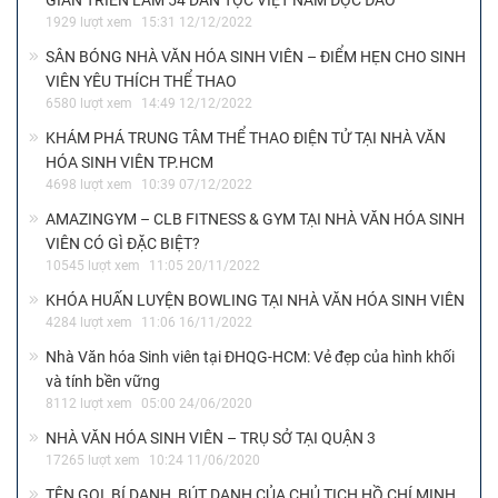
1929 lượt xem
15:31 12/12/2022
SÂN BÓNG NHÀ VĂN HÓA SINH VIÊN – ĐIỂM HẸN CHO SINH
VIÊN YÊU THÍCH THỂ THAO
6580 lượt xem
14:49 12/12/2022
KHÁM PHÁ TRUNG TÂM THỂ THAO ĐIỆN TỬ TẠI NHÀ VĂN
HÓA SINH VIÊN TP.HCM
4698 lượt xem
10:39 07/12/2022
AMAZINGYM – CLB FITNESS & GYM TẠI NHÀ VĂN HÓA SINH
VIÊN CÓ GÌ ĐẶC BIỆT?
10545 lượt xem
11:05 20/11/2022
KHÓA HUẤN LUYỆN BOWLING TẠI NHÀ VĂN HÓA SINH VIÊN
4284 lượt xem
11:06 16/11/2022
Nhà Văn hóa Sinh viên tại ĐHQG-HCM: Vẻ đẹp của hình khối
và tính bền vững
8112 lượt xem
05:00 24/06/2020
NHÀ VĂN HÓA SINH VIÊN – TRỤ SỞ TẠI QUẬN 3
17265 lượt xem
10:24 11/06/2020
TÊN GỌI, BÍ DANH, BÚT DANH CỦA CHỦ TỊCH HỒ CHÍ MINH