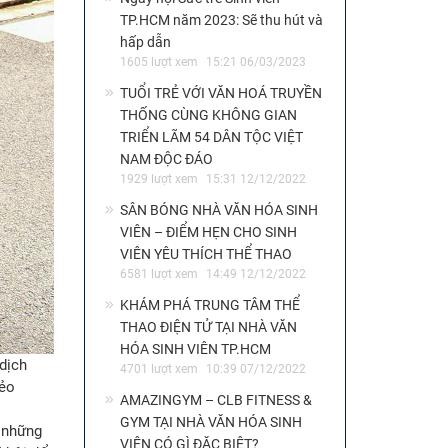
TP.HCM năm 2023: Sẽ thu hút và
hấp dẫn
1605 lượt xem
15:21 06/03/2023
TUỔI TRẺ VỚI VĂN HOÁ TRUYỀN
THỐNG CÙNG KHÔNG GIAN
TRIỂN LÃM 54 DÂN TỘC VIỆT
NAM ĐỘC ĐÁO
1929 lượt xem
15:31 12/12/2022
SÂN BÓNG NHÀ VĂN HÓA SINH
VIÊN – ĐIỂM HẸN CHO SINH
VIÊN YÊU THÍCH THỂ THAO
6581 lượt xem
14:49 12/12/2022
KHÁM PHÁ TRUNG TÂM THỂ
THAO ĐIỆN TỬ TẠI NHÀ VĂN
HÓA SINH VIÊN TP.HCM
dịch
4701 lượt xem
10:39 07/12/2022
nẻo
AMAZINGYM – CLB FITNESS &
GYM TẠI NHÀ VĂN HÓA SINH
i những
VIÊN CÓ GÌ ĐẶC BIỆT?