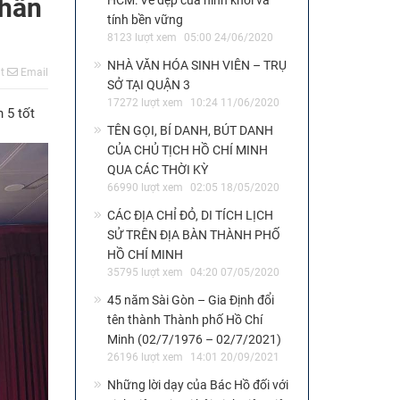
thần
HCM: Vẻ đẹp của hình khối và
tính bền vững
8123 lượt xem
05:00 24/06/2020
NHÀ VĂN HÓA SINH VIÊN – TRỤ
t
Email
SỞ TẠI QUẬN 3
17272 lượt xem
10:24 11/06/2020
 5 tốt
TÊN GỌI, BÍ DANH, BÚT DANH
CỦA CHỦ TỊCH HỒ CHÍ MINH
QUA CÁC THỜI KỲ
66990 lượt xem
02:05 18/05/2020
CÁC ĐỊA CHỈ ĐỎ, DI TÍCH LỊCH
SỬ TRÊN ĐỊA BÀN THÀNH PHỐ
HỒ CHÍ MINH
35795 lượt xem
04:20 07/05/2020
45 năm Sài Gòn – Gia Định đổi
tên thành Thành phố Hồ Chí
Minh (02/7/1976 – 02/7/2021)
26196 lượt xem
14:01 20/09/2021
Những lời dạy của Bác Hồ đối với