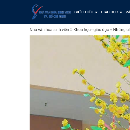
GIỚI THIỆU
GIÁO DỤC
VĂ
Nhà văn hóa sinh viên
Khoa học - giáo dục
Những câ