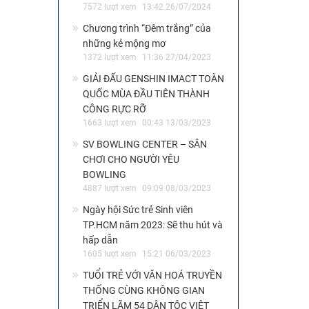
7572 lượt xem
13:42 26/07/2024
Chương trình “Đêm trắng” của
những kẻ mộng mơ
1372 lượt xem
11:36 27/04/2023
GIẢI ĐẤU GENSHIN IMACT TOÀN
QUỐC MÙA ĐẦU TIÊN THÀNH
CÔNG RỰC RỠ
1663 lượt xem
00:43 13/03/2023
SV BOWLING CENTER – SÂN
CHƠI CHO NGƯỜI YÊU
BOWLING
4887 lượt xem
09:09 08/03/2023
Ngày hội Sức trẻ Sinh viên
TP.HCM năm 2023: Sẽ thu hút và
hấp dẫn
1605 lượt xem
15:21 06/03/2023
TUỔI TRẺ VỚI VĂN HOÁ TRUYỀN
THỐNG CÙNG KHÔNG GIAN
TRIỂN LÃM 54 DÂN TỘC VIỆT