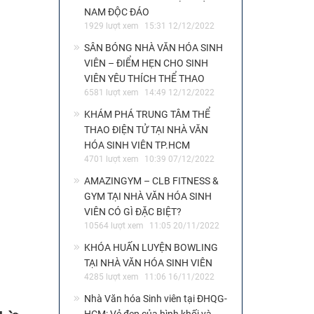
NAM ĐỘC ĐÁO
1929 lượt xem
15:31 12/12/2022
SÂN BÓNG NHÀ VĂN HÓA SINH
VIÊN – ĐIỂM HẸN CHO SINH
VIÊN YÊU THÍCH THỂ THAO
6581 lượt xem
14:49 12/12/2022
KHÁM PHÁ TRUNG TÂM THỂ
THAO ĐIỆN TỬ TẠI NHÀ VĂN
HÓA SINH VIÊN TP.HCM
4701 lượt xem
10:39 07/12/2022
AMAZINGYM – CLB FITNESS &
GYM TẠI NHÀ VĂN HÓA SINH
VIÊN CÓ GÌ ĐẶC BIỆT?
10564 lượt xem
11:05 20/11/2022
KHÓA HUẤN LUYỆN BOWLING
TẠI NHÀ VĂN HÓA SINH VIÊN
4285 lượt xem
11:06 16/11/2022
Nhà Văn hóa Sinh viên tại ĐHQG-