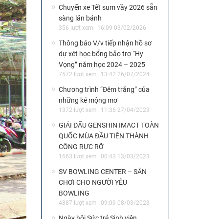
Chuyến xe Tết sum vầy 2026 sẵn
sàng lăn bánh
356 lượt xem
16:09 03/02/2026
Thông báo V/v tiếp nhận hồ sơ
dự xét học bổng bảo trợ “Hy
Vọng” năm học 2024 – 2025
7572 lượt xem
13:42 26/07/2024
Chương trình “Đêm trắng” của
những kẻ mộng mơ
1372 lượt xem
11:36 27/04/2023
GIẢI ĐẤU GENSHIN IMACT TOÀN
QUỐC MÙA ĐẦU TIÊN THÀNH
CÔNG RỰC RỠ
1663 lượt xem
00:43 13/03/2023
SV BOWLING CENTER – SÂN
CHƠI CHO NGƯỜI YÊU
BOWLING
4887 lượt xem
09:09 08/03/2023
Ngày hội Sức trẻ Sinh viên