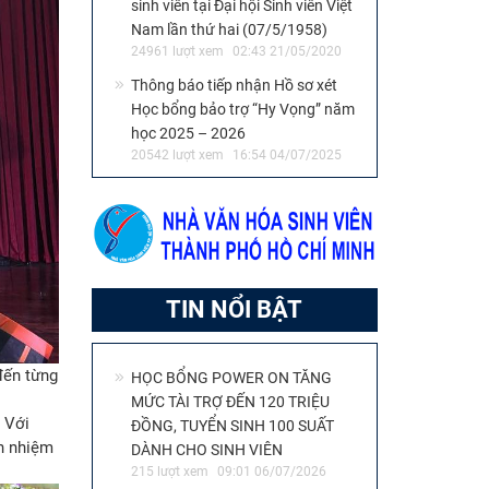
sinh viên tại Đại hội Sinh viên Việt
Nam lần thứ hai (07/5/1958)
24961 lượt xem
02:43 21/05/2020
Thông báo tiếp nhận Hồ sơ xét
Học bổng bảo trợ “Hy Vọng” năm
học 2025 – 2026
20542 lượt xem
16:54 04/07/2025
TIN NỔI BẬT
đến từng
HỌC BỔNG POWER ON TĂNG
MỨC TÀI TRỢ ĐẾN 120 TRIỆU
. Với
ĐỒNG, TUYỂN SINH 100 SUẤT
ch nhiệm
DÀNH CHO SINH VIÊN
215 lượt xem
09:01 06/07/2026