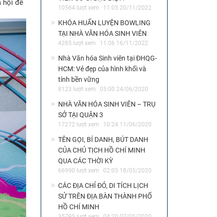
ã hội để
10564 lượt xem
11:05 20/11/2022
KHÓA HUẤN LUYỆN BOWLING
TẠI NHÀ VĂN HÓA SINH VIÊN
4285 lượt xem
11:06 16/11/2022
Nhà Văn hóa Sinh viên tại ĐHQG-
HCM: Vẻ đẹp của hình khối và
tính bền vững
8123 lượt xem
05:00 24/06/2020
NHÀ VĂN HÓA SINH VIÊN – TRỤ
SỞ TẠI QUẬN 3
17272 lượt xem
10:24 11/06/2020
TÊN GỌI, BÍ DANH, BÚT DANH
CỦA CHỦ TỊCH HỒ CHÍ MINH
QUA CÁC THỜI KỲ
66990 lượt xem
02:05 18/05/2020
CÁC ĐỊA CHỈ ĐỎ, DI TÍCH LỊCH
SỬ TRÊN ĐỊA BÀN THÀNH PHỐ
HỒ CHÍ MINH
35795 lượt xem
04:20 07/05/2020