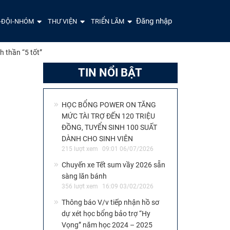
Đăng nhập
-ĐỘI-NHÓM
THƯ VIỆN
TRIỂN LÃM
h thần “5 tốt”
TIN NỔI BẬT
HỌC BỔNG POWER ON TĂNG
MỨC TÀI TRỢ ĐẾN 120 TRIỆU
ĐỒNG, TUYỂN SINH 100 SUẤT
DÀNH CHO SINH VIÊN
215 lượt xem
09:01 06/07/2026
Chuyến xe Tết sum vầy 2026 sẵn
sàng lăn bánh
356 lượt xem
16:09 03/02/2026
Thông báo V/v tiếp nhận hồ sơ
dự xét học bổng bảo trợ “Hy
Vọng” năm học 2024 – 2025