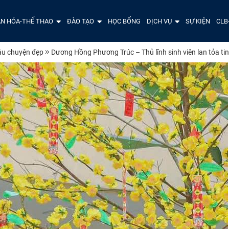
N HÓA-THỂ THAO
ĐÀO TẠO
HỌC BỔNG
DỊCH VỤ
SỰ KIỆN
CLB
u chuyện đẹp
Dương Hồng Phương Trúc – Thủ lĩnh sinh viên lan tỏa tin