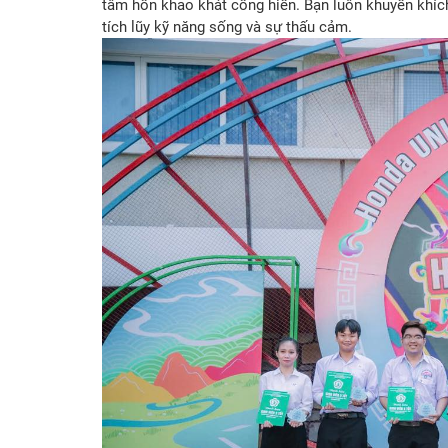
tâm hồn khao khát cống hiến. Bạn luôn khuyến khích
tích lũy kỹ năng sống và sự thấu cảm.