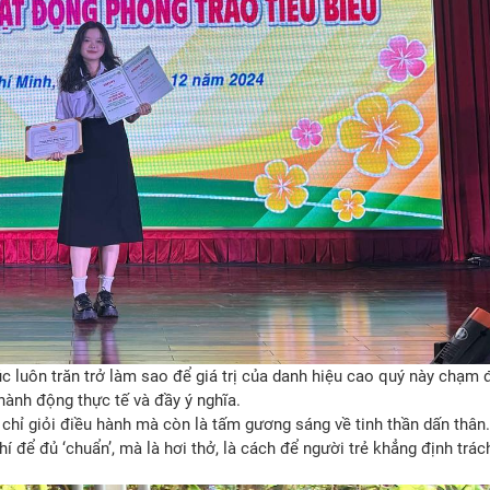
rúc luôn trăn trở làm sao để giá trị của danh hiệu cao quý này chạm 
 hành động thực tế và đầy ý nghĩa.
 chỉ giỏi điều hành mà còn là tấm gương sáng về tinh thần dấn thân
í để đủ ‘chuẩn’, mà là hơi thở, là cách để người trẻ khẳng định trá