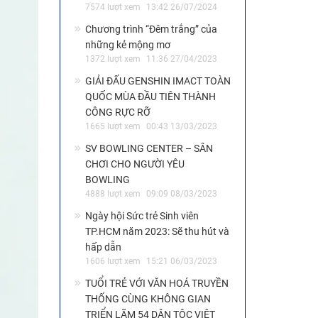
7574 lượt xem
13:42 26/07/2024
Chương trình “Đêm trắng” của
những kẻ mộng mơ
1372 lượt xem
11:36 27/04/2023
GIẢI ĐẤU GENSHIN IMACT TOÀN
QUỐC MÙA ĐẦU TIÊN THÀNH
CÔNG RỰC RỠ
1665 lượt xem
00:43 13/03/2023
SV BOWLING CENTER – SÂN
CHƠI CHO NGƯỜI YÊU
BOWLING
4888 lượt xem
09:09 08/03/2023
Ngày hội Sức trẻ Sinh viên
TP.HCM năm 2023: Sẽ thu hút và
hấp dẫn
1606 lượt xem
15:21 06/03/2023
TUỔI TRẺ VỚI VĂN HOÁ TRUYỀN
THỐNG CÙNG KHÔNG GIAN
TRIỂN LÃM 54 DÂN TỘC VIỆT