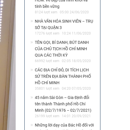
HCM: Vẻ đẹp của hình khối và
tính bền vững
8124 lượt xem
05:00 24/06/2020
NHÀ VĂN HÓA SINH VIÊN – TRỤ
SỞ TẠI QUẬN 3
17276 lượt xem
10:24 11/06/2020
TÊN GỌI, BÍ DANH, BÚT DANH
CỦA CHỦ TỊCH HỒ CHÍ MINH
QUA CÁC THỜI KỲ
66992 lượt xem
02:05 18/05/2020
CÁC ĐỊA CHỈ ĐỎ, DI TÍCH LỊCH
SỬ TRÊN ĐỊA BÀN THÀNH PHỐ
HỒ CHÍ MINH
35801 lượt xem
04:20 07/05/2020
45 năm Sài Gòn – Gia Định đổi
tên thành Thành phố Hồ Chí
Minh (02/7/1976 – 02/7/2021)
26199 lượt xem
14:01 20/09/2021
Những lời dạy của Bác Hồ đối với