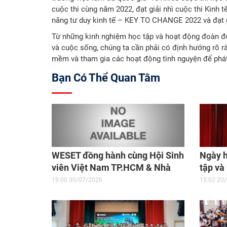
cuộc thi cùng năm 2022, đạt giải nhì cuộc thi Kinh 
năng tư duy kinh tế – KEY TO CHANGE 2022 và đạt g
Từ những kinh nghiệm học tập và hoạt động đoàn độ
và cuộc sống, chúng ta cần phải có định hướng rõ rà
mềm và tham gia các hoạt động tình nguyện để phát 
Bạn Có Thể Quan Tâm
WESET đồng hành cùng Hội Sinh
Ngày h
viên Việt Nam TP.HCM & Nhà
tập và
Văn hóa Sinh viên TP.HCM nâng
Trường
19:00 30/07/2026
15:02 20
cao năng lực ngoại ngữ cho sinh
Bàng
viên