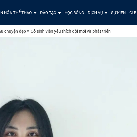
N HÓA-THỂ THAO
ĐÀO TẠO
HỌC BỔNG
DỊCH VỤ
SỰ KIỆN
CLB
u chuyện đẹp
Cô sinh viên yêu thích đội mới và phát triển