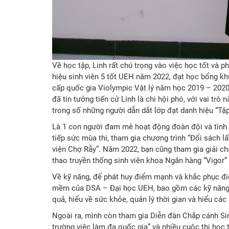
Về học tập, Linh rất chú trọng vào việc học tốt và p
hiệu sinh viên 5 tốt UEH năm 2022, đạt học bổng k
cấp quốc gia Violympic Vật lý năm học 2019 – 2020.
đã tin tưởng tiến cử Linh là chi hội phó, với vai trò
trong số những người dẫn dắt lớp đạt danh hiệu “Tập
Là 1 con người đam mê hoạt động đoàn đội và tình 
tiếp sức mùa thi, tham gia chương trình “Đổi sách l
viện Chợ Rẫy”. Năm 2022, bạn cũng tham gia giải chạ
thao truyền thống sinh viên khoa Ngân hàng “Vigor
Về kỹ năng, để phát huy điểm mạnh và khắc phục đi
mềm của DSA – Đại học UEH, bao gồm các kỹ năng nh
quả, hiểu về sức khỏe, quản lý thời gian và hiểu các 
Ngoài ra, mình còn tham gia Diễn đàn Chắp cánh Sin
trường việc làm đa quốc gia” và nhiều cuộc thi học t