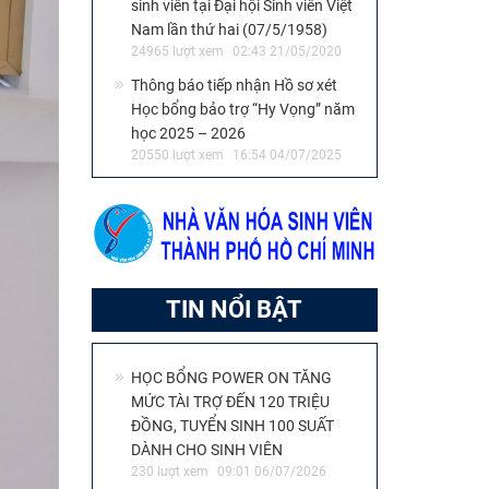
sinh viên tại Đại hội Sinh viên Việt
Nam lần thứ hai (07/5/1958)
24965 lượt xem
02:43 21/05/2020
Thông báo tiếp nhận Hồ sơ xét
Học bổng bảo trợ “Hy Vọng” năm
học 2025 – 2026
20550 lượt xem
16:54 04/07/2025
TIN NỔI BẬT
HỌC BỔNG POWER ON TĂNG
MỨC TÀI TRỢ ĐẾN 120 TRIỆU
ĐỒNG, TUYỂN SINH 100 SUẤT
DÀNH CHO SINH VIÊN
230 lượt xem
09:01 06/07/2026