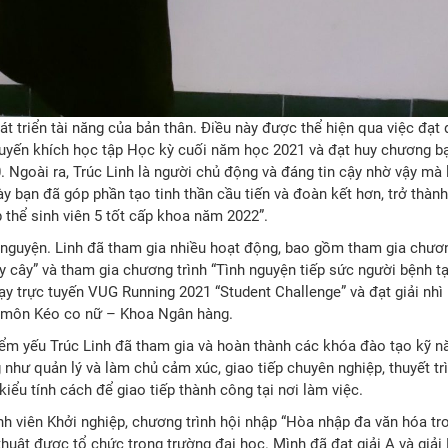
hát triển tài năng của bản thân. Điều này được thể hiện qua việc đạt
huyến khích học tập Học kỳ cuối năm học 2021 và đạt huy chương bạ
 Ngoài ra, Trúc Linh là người chủ động và đáng tin cậy nhờ vậy mà 
 này bạn đã góp phần tạo tinh thần cầu tiến và đoàn kết hơn, trở thàn
 thể sinh viên 5 tốt cấp khoa năm 2022”.
nguyện. Linh đã tham gia nhiều hoạt động, bao gồm tham gia chươn
ấy cây” và tham gia chương trình “Tình nguyện tiếp sức người bệnh t
y trực tuyến VUG Running 2021 “Student Challenge” và đạt giải nhì 
” môn Kéo co nữ – Khoa Ngân hàng.
ểm yếu Trúc Linh đã tham gia và hoàn thành các khóa đào tạo kỹ n
ư quản lý và làm chủ cảm xúc, giao tiếp chuyên nghiệp, thuyết trì
kiểu tính cách để giao tiếp thành công tại nơi làm việc.
h viên Khởi nghiệp, chương trình hội nhập “Hòa nhập đa văn hóa tr
huật được tổ chức trong trường đại học. Mình đã đạt giải A và giải 