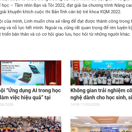
tế học – Tầm nhìn Bạn và Tôi 2022, đạt giải ba chương trình Nâng ca
iải khuyến khích cuộc thi Bản lĩnh cán bộ trẻ khoa KQM 2022.
i của mình, Linh muốn chia sẻ rằng để đạt được thành công trong 
ng và nỗ lực hết mình. Ngoài ra, cũng rất quan trọng để rèn luyện k
triển bản thân và có cơ hội giao lưu, học hỏi từ những người khác.
ội “Ứng dụng AI trong học
Không gian trải nghiệm c
 làm việc hiệu quả” tại
nghệ dành cho học sinh, s
 Đại học Quốc tế Hồng
viên tại Trường Đại học Kỹ
/06/2026
14:59 17/05/2026
– Công nghệ Cần Thơ