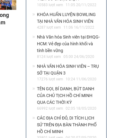
10583 lượt xem
11:05 20/11/2022
rong
KHÓA HUẤN LUYỆN BOWLING
TẠI NHÀ VĂN HÓA SINH VIÊN
làm
4287 lượt xem
11:06 16/11/2022
Đại
Nhà Văn hóa Sinh viên tại ĐHQG-
HCM: Vẻ đẹp của hình khối và
tính bền vững
8124 lượt xem
05:00 24/06/2020
NHÀ VĂN HÓA SINH VIÊN – TRỤ
SỞ TẠI QUẬN 3
17276 lượt xem
10:24 11/06/2020
TÊN GỌI, BÍ DANH, BÚT DANH
CỦA CHỦ TỊCH HỒ CHÍ MINH
QUA CÁC THỜI KỲ
66992 lượt xem
02:05 18/05/2020
CÁC ĐỊA CHỈ ĐỎ, DI TÍCH LỊCH
SỬ TRÊN ĐỊA BÀN THÀNH PHỐ
HỒ CHÍ MINH
35801 lượt xem
04:20 07/05/2020