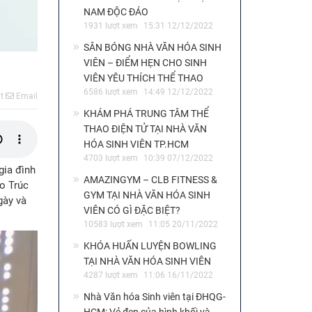
NAM ĐỘC ĐÁO
1931 lượt xem
15:31 12/12/2022
SÂN BÓNG NHÀ VĂN HÓA SINH
VIÊN – ĐIỂM HẸN CHO SINH
VIÊN YÊU THÍCH THỂ THAO
6586 lượt xem
14:49 12/12/2022
t
Email
KHÁM PHÁ TRUNG TÂM THỂ
THAO ĐIỆN TỬ TẠI NHÀ VĂN
HÓA SINH VIÊN TP.HCM
4703 lượt xem
10:39 07/12/2022
gia đình
AMAZINGYM – CLB FITNESS &
o Trúc
GYM TẠI NHÀ VĂN HÓA SINH
gày và
VIÊN CÓ GÌ ĐẶC BIỆT?
10583 lượt xem
11:05 20/11/2022
KHÓA HUẤN LUYỆN BOWLING
TẠI NHÀ VĂN HÓA SINH VIÊN
4287 lượt xem
11:06 16/11/2022
Nhà Văn hóa Sinh viên tại ĐHQG-