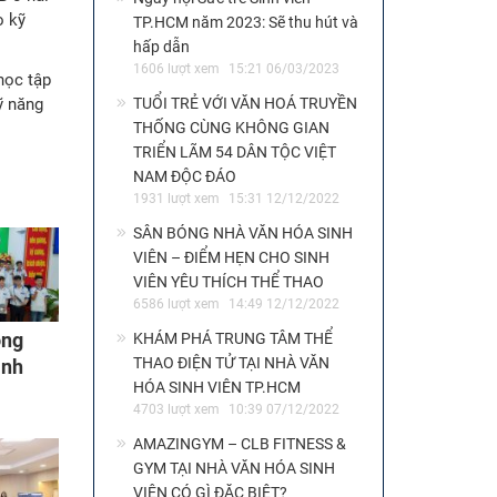
o kỹ
TP.HCM năm 2023: Sẽ thu hút và
hấp dẫn
1606 lượt xem
15:21 06/03/2023
học tập
ỹ năng
TUỔI TRẺ VỚI VĂN HOÁ TRUYỀN
THỐNG CÙNG KHÔNG GIAN
TRIỂN LÃM 54 DÂN TỘC VIỆT
NAM ĐỘC ĐÁO
1931 lượt xem
15:31 12/12/2022
SÂN BÓNG NHÀ VĂN HÓA SINH
VIÊN – ĐIỂM HẸN CHO SINH
VIÊN YÊU THÍCH THỂ THAO
6586 lượt xem
14:49 12/12/2022
ông
KHÁM PHÁ TRUNG TÂM THỂ
THAO ĐIỆN TỬ TẠI NHÀ VĂN
inh
HÓA SINH VIÊN TP.HCM
 thuật
4703 lượt xem
10:39 07/12/2022
AMAZINGYM – CLB FITNESS &
GYM TẠI NHÀ VĂN HÓA SINH
VIÊN CÓ GÌ ĐẶC BIỆT?