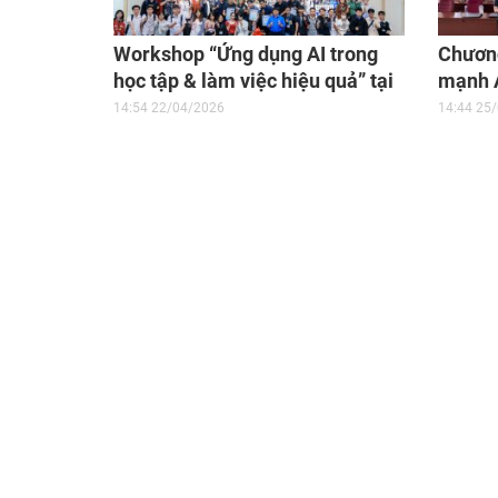
Workshop “Ứng dụng AI trong
Chương
học tập & làm việc hiệu quả” tại
mạnh A
Trường Đại học Công nghiệp
việc h
14:54 22/04/2026
14:44 25
TP.HCM
học Cô