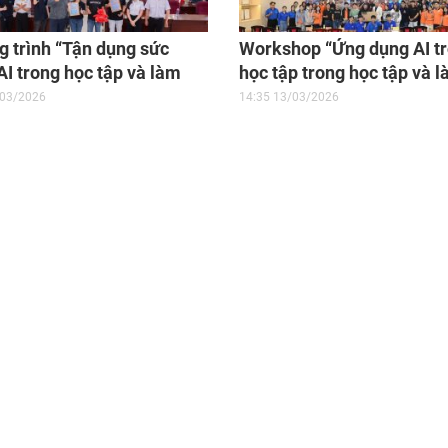
 trình “Tận dụng sức
Workshop “Ứng dụng AI t
I trong học tập và làm
học tập trong học tập và 
iệu quả” tại Trường Đại
việc hiệu quả” tại Trường 
/03/2026
14:35 13/03/2026
ng nghệ Sài Gòn
học Công nghệ TP.HCM