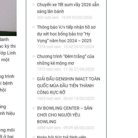
Chuyến xe Tết sum vầy 2026 sẵn
sàng lăn bánh
360 lượt xem
16:09 03/02/2026
Thông báo V/v tiếp nhận hồ sơ
dự xét học bổng bảo trợ “Hy
 danh
Vọng” năm học 2024 – 2025
c kỳ thi
7574 lượt xem
13:42 26/07/2024
lớp Linh
Chương trình “Đêm trắng” của
h một
những kẻ mộng mơ
1372 lượt xem
11:36 27/04/2023
g trình
GIẢI ĐẤU GENSHIN IMACT TOÀN
ại bệnh
QUỐC MÙA ĐẦU TIÊN THÀNH
hội
CÔNG RỰC RỠ
1665 lượt xem
00:43 13/03/2023
ăng
SV BOWLING CENTER – SÂN
nh hiệu
CHƠI CHO NGƯỜI YÊU
BOWLING
4888 lượt xem
09:09 08/03/2023
ong môi
B ở hai
Ngày hội Sức trẻ Sinh viên