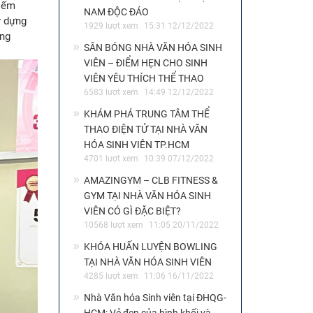
hiếm
NAM ĐỘC ĐÁO
y dựng
1929 lượt xem
15:31 12/12/2022
ụng
SÂN BÓNG NHÀ VĂN HÓA SINH
VIÊN – ĐIỂM HẸN CHO SINH
VIÊN YÊU THÍCH THỂ THAO
6583 lượt xem
14:49 12/12/2022
KHÁM PHÁ TRUNG TÂM THỂ
THAO ĐIỆN TỬ TẠI NHÀ VĂN
HÓA SINH VIÊN TP.HCM
4701 lượt xem
10:39 07/12/2022
AMAZINGYM – CLB FITNESS &
GYM TẠI NHÀ VĂN HÓA SINH
VIÊN CÓ GÌ ĐẶC BIỆT?
10568 lượt xem
11:05 20/11/2022
KHÓA HUẤN LUYỆN BOWLING
TẠI NHÀ VĂN HÓA SINH VIÊN
4285 lượt xem
11:06 16/11/2022
Nhà Văn hóa Sinh viên tại ĐHQG-