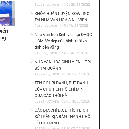
10568 lượt xem
11:05 20/11/2022
KHÓA HUẤN LUYỆN BOWLING
TẠI NHÀ VĂN HÓA SINH VIÊN
4285 lượt xem
11:06 16/11/2022
biển
Nhà Văn hóa Sinh viên tại ĐHQG-
òng
HCM: Vẻ đẹp của hình khối và
tính bền vững
8123 lượt xem
05:00 24/06/2020
NHÀ VĂN HÓA SINH VIÊN – TRỤ
SỞ TẠI QUẬN 3
17274 lượt xem
10:24 11/06/2020
TÊN GỌI, BÍ DANH, BÚT DANH
CỦA CHỦ TỊCH HỒ CHÍ MINH
QUA CÁC THỜI KỲ
66991 lượt xem
02:05 18/05/2020
CÁC ĐỊA CHỈ ĐỎ, DI TÍCH LỊCH
SỬ TRÊN ĐỊA BÀN THÀNH PHỐ
HỒ CHÍ MINH
35798 lượt xem
04:20 07/05/2020