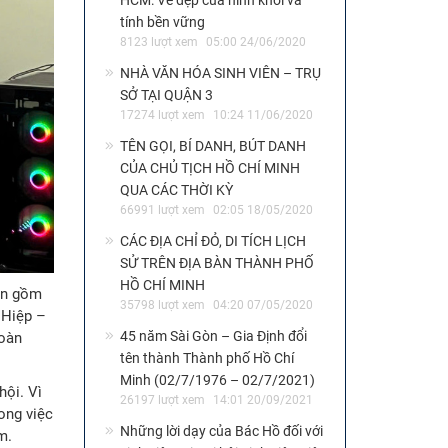
HCM: Vẻ đẹp của hình khối và
tính bền vững
8123 lượt xem
05:00 24/06/2020
NHÀ VĂN HÓA SINH VIÊN – TRỤ
SỞ TẠI QUẬN 3
17274 lượt xem
10:24 11/06/2020
TÊN GỌI, BÍ DANH, BÚT DANH
CỦA CHỦ TỊCH HỒ CHÍ MINH
QUA CÁC THỜI KỲ
66991 lượt xem
02:05 18/05/2020
CÁC ĐỊA CHỈ ĐỎ, DI TÍCH LỊCH
SỬ TRÊN ĐỊA BÀN THÀNH PHỐ
HỒ CHÍ MINH
iên gồm
35798 lượt xem
04:20 07/05/2020
 Hiệp –
45 năm Sài Gòn – Gia Định đổi
hoàn
tên thành Thành phố Hồ Chí
Minh (02/7/1976 – 02/7/2021)
hội. Vì
26197 lượt xem
14:01 20/09/2021
rong việc
Những lời dạy của Bác Hồ đối với
m.