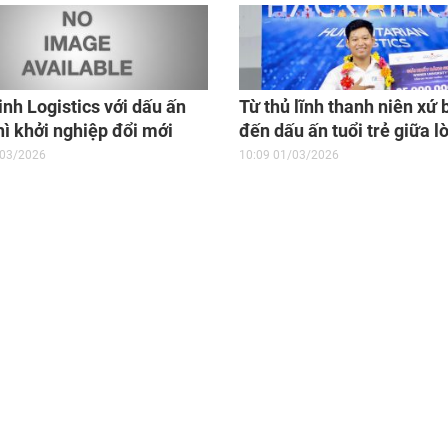
nh Logistics với dấu ấn
Từ thủ lĩnh thanh niên xứ 
hì khởi nghiệp đổi mới
đến dấu ấn tuổi trẻ giữa l
ạo cấp quốc gia
thành phố
/03/2026
10:09 01/03/2026