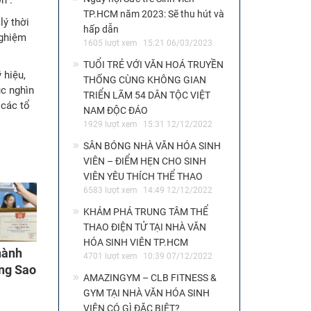
TP.HCM năm 2023: Sẽ thu hút và
lý thời
hấp dẫn
nghiệm
1605 lượt xem
15:21 06/03/2023
TUỔI TRẺ VỚI VĂN HOÁ TRUYỀN
 hiệu,
THỐNG CÙNG KHÔNG GIAN
ục nghìn
TRIỂN LÃM 54 DÂN TỘC VIỆT
 các tổ
NAM ĐỘC ĐÁO
1929 lượt xem
15:31 12/12/2022
SÂN BÓNG NHÀ VĂN HÓA SINH
VIÊN – ĐIỂM HẸN CHO SINH
VIÊN YÊU THÍCH THỂ THAO
6583 lượt xem
14:49 12/12/2022
KHÁM PHÁ TRUNG TÂM THỂ
THAO ĐIỆN TỬ TẠI NHÀ VĂN
HÓA SINH VIÊN TP.HCM
hành
4701 lượt xem
10:39 07/12/2022
ởng Sao
AMAZINGYM – CLB FITNESS &
GYM TẠI NHÀ VĂN HÓA SINH
VIÊN CÓ GÌ ĐẶC BIỆT?