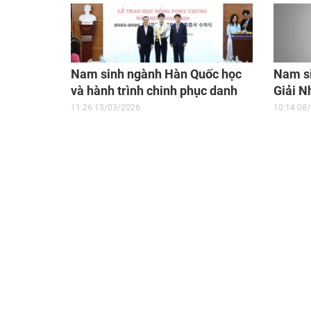
Nam sinh ngành Hàn Quốc học
Nam si
và hành trình chinh phục danh
Giải N
hiệu “Sinh viên 5 tốt”
sáng t
11:26 15/03/2026
10:14 08