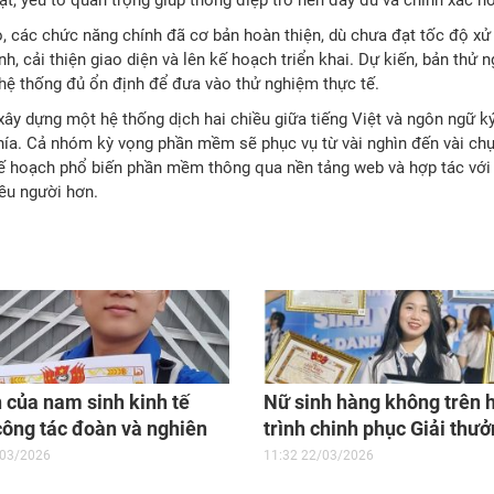
o, các chức năng chính đã cơ bản hoàn thiện, dù chưa đạt tốc độ xử 
h, cải thiện giao diện và lên kế hoạch triển khai. Dự kiến, bản thử 
i hệ thống đủ ổn định để đưa vào thử nghiệm thực tế.
ây dựng một hệ thống dịch hai chiều giữa tiếng Việt và ngôn ngữ ký
hía. Cả nhóm kỳ vọng phần mềm sẽ phục vụ từ vài nghìn đến vài ch
ế hoạch phổ biến phần mềm thông qua nền tảng web và hợp tác với
iều người hơn.
 của nam sinh kinh tế
Nữ sinh hàng không trên 
công tác đoàn và nghiên
trình chinh phục Giải thư
oa học
Tháng Giêng
/03/2026
11:32 22/03/2026