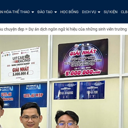
N HÓA-THỂ THAO
ĐÀO TẠO
HỌC BỔNG
DỊCH VỤ
SỰ KIỆN
CLB
u chuyện đẹp
Dự án dịch ngôn ngữ kí hiệu của những sinh viên trườn