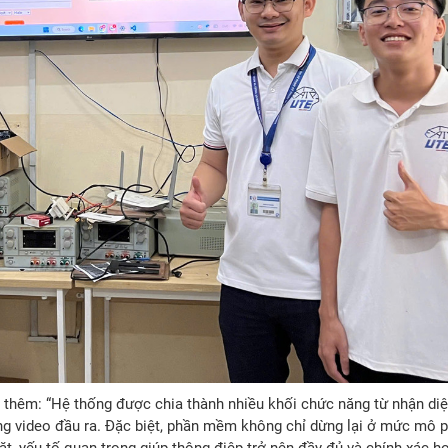
 thêm: “Hệ thống được chia thành nhiều khối chức năng từ nhận di
dựng video đầu ra. Đặc biệt, phần mềm không chỉ dừng lại ở mức mô 
, yếu tố quan trọng giúp thông điệp trở nên đầy đủ và chính xác hơ