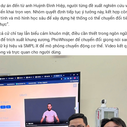
dự án đến từ anh Huỳnh Đình Hiệp, người từng đề xuất nghiên cứu 
ển khai trọn vẹn. Nhóm quyết định tiếp tục ý tưởng này, kết hợp cô
 tính và mô hình học sâu để xây dựng hệ thống có thể chuyển đổi ti
hực”.
 cử chỉ tay lẫn biểu cảm khuôn mặt, điều cần thiết trong ngôn ngữ
để trích xuất khung xương, PhoWhisper để chuyển đổi giọng nói sa
ngữ ký hiệu và SMPL-X để mô phỏng chuyển động cơ thể. Video kết 
ộng và trực quan cho người dùng.