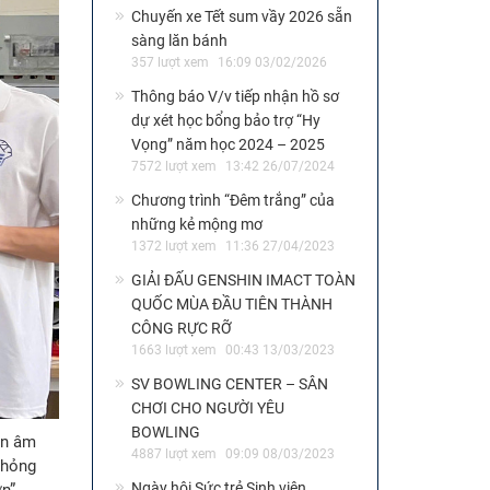
Chuyến xe Tết sum vầy 2026 sẵn
sàng lăn bánh
357 lượt xem
16:09 03/02/2026
Thông báo V/v tiếp nhận hồ sơ
dự xét học bổng bảo trợ “Hy
Vọng” năm học 2024 – 2025
7572 lượt xem
13:42 26/07/2024
Chương trình “Đêm trắng” của
những kẻ mộng mơ
1372 lượt xem
11:36 27/04/2023
GIẢI ĐẤU GENSHIN IMACT TOÀN
QUỐC MÙA ĐẦU TIÊN THÀNH
CÔNG RỰC RỠ
1663 lượt xem
00:43 13/03/2023
SV BOWLING CENTER – SÂN
CHƠI CHO NGƯỜI YÊU
BOWLING
ện âm
4887 lượt xem
09:09 08/03/2023
phỏng
Ngày hội Sức trẻ Sinh viên
n”.