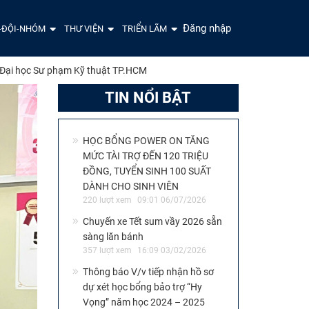
Đăng nhập
-ĐỘI-NHÓM
THƯ VIỆN
TRIỂN LÃM
g Đại học Sư phạm Kỹ thuật TP.HCM
TIN NỔI BẬT
HỌC BỔNG POWER ON TĂNG
MỨC TÀI TRỢ ĐẾN 120 TRIỆU
ĐỒNG, TUYỂN SINH 100 SUẤT
DÀNH CHO SINH VIÊN
220 lượt xem
09:01 06/07/2026
Chuyến xe Tết sum vầy 2026 sẵn
sàng lăn bánh
357 lượt xem
16:09 03/02/2026
Thông báo V/v tiếp nhận hồ sơ
dự xét học bổng bảo trợ “Hy
Vọng” năm học 2024 – 2025