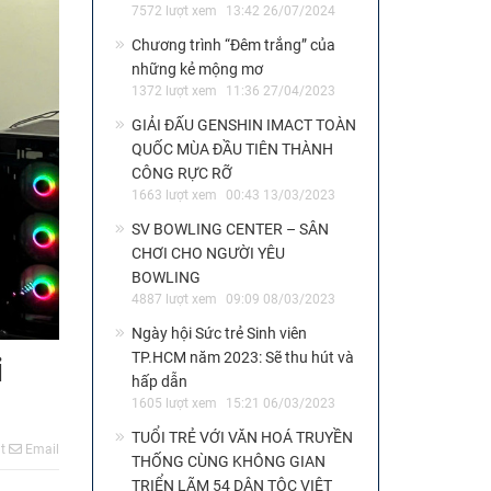
7572 lượt xem
13:42 26/07/2024
Chương trình “Đêm trắng” của
những kẻ mộng mơ
1372 lượt xem
11:36 27/04/2023
GIẢI ĐẤU GENSHIN IMACT TOÀN
QUỐC MÙA ĐẦU TIÊN THÀNH
CÔNG RỰC RỠ
1663 lượt xem
00:43 13/03/2023
SV BOWLING CENTER – SÂN
CHƠI CHO NGƯỜI YÊU
BOWLING
4887 lượt xem
09:09 08/03/2023
Ngày hội Sức trẻ Sinh viên
TP.HCM năm 2023: Sẽ thu hút và
i
hấp dẫn
1605 lượt xem
15:21 06/03/2023
TUỔI TRẺ VỚI VĂN HOÁ TRUYỀN
t
Email
THỐNG CÙNG KHÔNG GIAN
TRIỂN LÃM 54 DÂN TỘC VIỆT