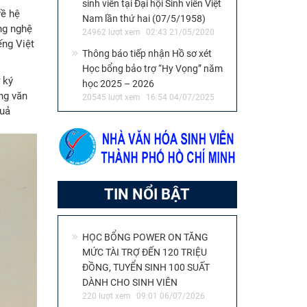
sinh viên tại Đại hội Sinh viên Việt
về hệ
Nam lần thứ hai (07/5/1958)
ng nghệ
24962 lượt xem
02:43 21/05/2020
ếng Việt
Thông báo tiếp nhận Hồ sơ xét
Học bổng bảo trợ “Hy Vọng” năm
 ký
học 2025 – 2026
ng văn
20545 lượt xem
16:54 04/07/2025
quả
TIN NỔI BẬT
HỌC BỔNG POWER ON TĂNG
MỨC TÀI TRỢ ĐẾN 120 TRIỆU
ĐỒNG, TUYỂN SINH 100 SUẤT
DÀNH CHO SINH VIÊN
220 lượt xem
09:01 06/07/2026