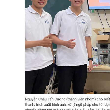
Nguyễn Châu Tấn Cường (thành viên nhóm) cho biết
thanh, trích xuất hình ảnh, xử lý ngữ pháp cho tới 
chuyển động tay, mà còn tái hiện biểu cảm khuôn mặt