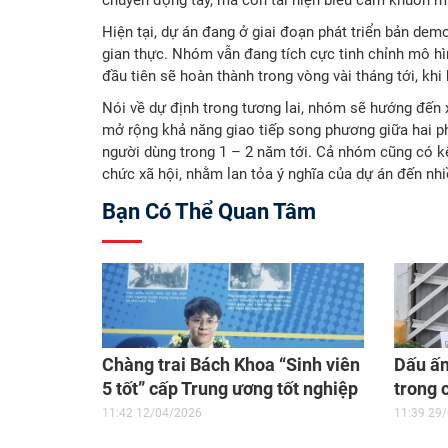
Hiện tại, dự án đang ở giai đoạn phát triển bản dem
gian thực. Nhóm vẫn đang tích cực tinh chỉnh mô hìn
đầu tiên sẽ hoàn thành trong vòng vài tháng tới, kh
Nói về dự định trong tương lai, nhóm sẽ hướng đến x
mở rộng khả năng giao tiếp song phương giữa hai p
người dùng trong 1 – 2 năm tới. Cả nhóm cũng có k
chức xã hội, nhằm lan tỏa ý nghĩa của dự án đến nh
Bạn Có Thể Quan Tâm
Chàng trai Bách Khoa “Sinh viên
Dấu ấn
5 tốt” cấp Trung ương tốt nghiệp
trong 
GPA 3.9
cứu kh
11:42 12/04/2026
11:39 29