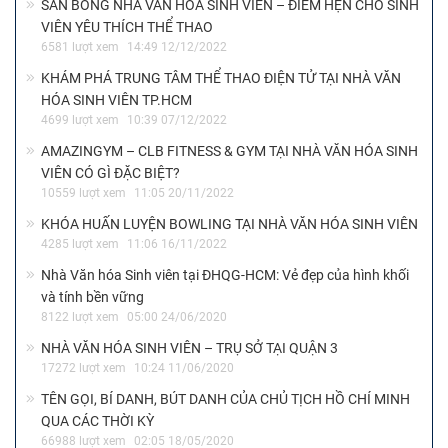
SÂN BÓNG NHÀ VĂN HÓA SINH VIÊN – ĐIỂM HẸN CHO SINH
VIÊN YÊU THÍCH THỂ THAO
6581 lượt xem
14:49 12/12/2022
KHÁM PHÁ TRUNG TÂM THỂ THAO ĐIỆN TỬ TẠI NHÀ VĂN
HÓA SINH VIÊN TP.HCM
4699 lượt xem
10:39 07/12/2022
AMAZINGYM – CLB FITNESS & GYM TẠI NHÀ VĂN HÓA SINH
VIÊN CÓ GÌ ĐẶC BIỆT?
10559 lượt xem
11:05 20/11/2022
KHÓA HUẤN LUYỆN BOWLING TẠI NHÀ VĂN HÓA SINH VIÊN
4285 lượt xem
11:06 16/11/2022
Nhà Văn hóa Sinh viên tại ĐHQG-HCM: Vẻ đẹp của hình khối
và tính bền vững
8122 lượt xem
05:00 24/06/2020
NHÀ VĂN HÓA SINH VIÊN – TRỤ SỞ TẠI QUẬN 3
17272 lượt xem
10:24 11/06/2020
TÊN GỌI, BÍ DANH, BÚT DANH CỦA CHỦ TỊCH HỒ CHÍ MINH
QUA CÁC THỜI KỲ
66988 lượt xem
02:05 18/05/2020