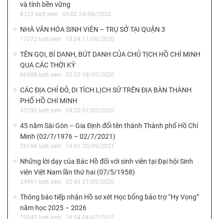
và tính bền vững
8122 lượt xem
05:00 24/06/2020
NHÀ VĂN HÓA SINH VIÊN – TRỤ SỞ TẠI QUẬN 3
17272 lượt xem
10:24 11/06/2020
TÊN GỌI, BÍ DANH, BÚT DANH CỦA CHỦ TỊCH HỒ CHÍ MINH
QUA CÁC THỜI KỲ
66988 lượt xem
02:05 18/05/2020
CÁC ĐỊA CHỈ ĐỎ, DI TÍCH LỊCH SỬ TRÊN ĐỊA BÀN THÀNH
PHỐ HỒ CHÍ MINH
35795 lượt xem
04:20 07/05/2020
45 năm Sài Gòn – Gia Định đổi tên thành Thành phố Hồ Chí
Minh (02/7/1976 – 02/7/2021)
26194 lượt xem
14:01 20/09/2021
Những lời dạy của Bác Hồ đối với sinh viên tại Đại hội Sinh
viên Việt Nam lần thứ hai (07/5/1958)
24961 lượt xem
02:43 21/05/2020
Thông báo tiếp nhận Hồ sơ xét Học bổng bảo trợ “Hy Vọng”
năm học 2025 – 2026
20542 lượt xem
16:54 04/07/2025