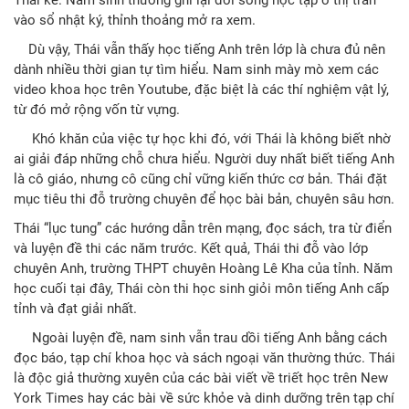
Thái kể. Nam sinh thường ghi lại đời sống học tập ở thị trấn
vào sổ nhật ký, thỉnh thoảng mở ra xem.
Dù vậy, Thái vẫn thấy học tiếng Anh trên lớp là chưa đủ nên
dành nhiều thời gian tự tìm hiểu. Nam sinh mày mò xem các
video khoa học trên Youtube, đặc biệt là các thí nghiệm vật lý,
từ đó mở rộng vốn từ vựng.
Khó khăn của việc tự học khi đó, với Thái là không biết nhờ
ai giải đáp những chỗ chưa hiểu. Người duy nhất biết tiếng Anh
là cô giáo, nhưng cô cũng chỉ vững kiến thức cơ bản. Thái đặt
mục tiêu thi đỗ trường chuyên để học bài bản, chuyên sâu hơn.
Thái “lục tung” các hướng dẫn trên mạng, đọc sách, tra từ điển
và luyện đề thi các năm trước. Kết quả, Thái thi đỗ vào lớp
chuyên Anh, trường THPT chuyên Hoàng Lê Kha của tỉnh. Năm
học cuối tại đây, Thái còn thi học sinh giỏi môn tiếng Anh cấp
tỉnh và đạt giải nhất.
Ngoài luyện đề, nam sinh vẫn trau dồi tiếng Anh bằng cách
đọc báo, tạp chí khoa học và sách ngoại văn thường thức. Thái
là độc giả thường xuyên của các bài viết về triết học trên New
York Times hay các bài về sức khỏe và dinh dưỡng trên tạp chí