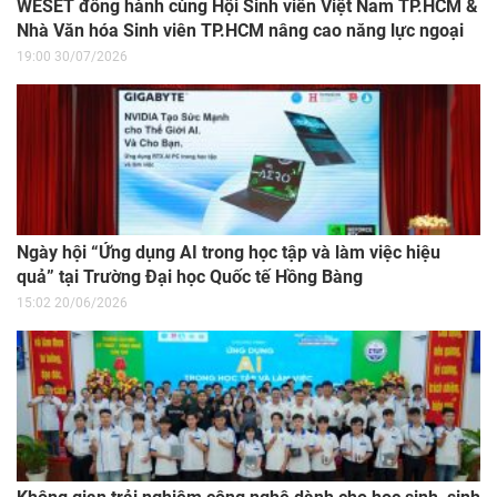
WESET đồng hành cùng Hội Sinh viên Việt Nam TP.HCM &
Nhà Văn hóa Sinh viên TP.HCM nâng cao năng lực ngoại
ngữ cho sinh viên
19:00 30/07/2026
Ngày hội “Ứng dụng AI trong học tập và làm việc hiệu
quả” tại Trường Đại học Quốc tế Hồng Bàng
15:02 20/06/2026