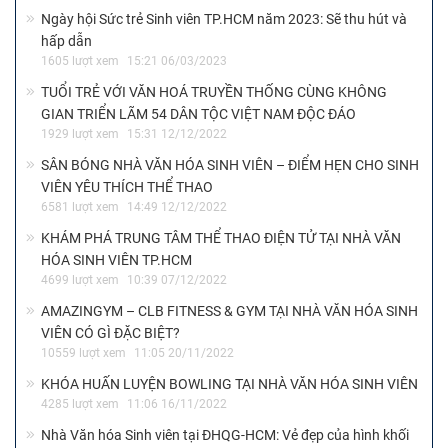
Ngày hội Sức trẻ Sinh viên TP.HCM năm 2023: Sẽ thu hút và
hấp dẫn
1605 lượt xem
15:21 06/03/2023
TUỔI TRẺ VỚI VĂN HOÁ TRUYỀN THỐNG CÙNG KHÔNG
GIAN TRIỂN LÃM 54 DÂN TỘC VIỆT NAM ĐỘC ĐÁO
1929 lượt xem
15:31 12/12/2022
SÂN BÓNG NHÀ VĂN HÓA SINH VIÊN – ĐIỂM HẸN CHO SINH
VIÊN YÊU THÍCH THỂ THAO
6581 lượt xem
14:49 12/12/2022
KHÁM PHÁ TRUNG TÂM THỂ THAO ĐIỆN TỬ TẠI NHÀ VĂN
HÓA SINH VIÊN TP.HCM
4699 lượt xem
10:39 07/12/2022
AMAZINGYM – CLB FITNESS & GYM TẠI NHÀ VĂN HÓA SINH
VIÊN CÓ GÌ ĐẶC BIỆT?
10559 lượt xem
11:05 20/11/2022
KHÓA HUẤN LUYỆN BOWLING TẠI NHÀ VĂN HÓA SINH VIÊN
4285 lượt xem
11:06 16/11/2022
Nhà Văn hóa Sinh viên tại ĐHQG-HCM: Vẻ đẹp của hình khối