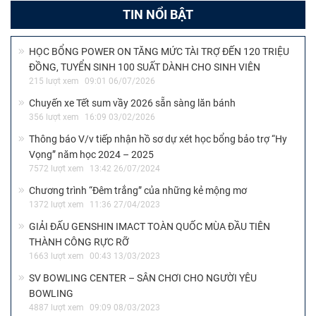
TIN NỔI BẬT
HỌC BỔNG POWER ON TĂNG MỨC TÀI TRỢ ĐẾN 120 TRIỆU
ĐỒNG, TUYỂN SINH 100 SUẤT DÀNH CHO SINH VIÊN
215 lượt xem
09:01 06/07/2026
Chuyến xe Tết sum vầy 2026 sẵn sàng lăn bánh
356 lượt xem
16:09 03/02/2026
Thông báo V/v tiếp nhận hồ sơ dự xét học bổng bảo trợ “Hy
Vọng” năm học 2024 – 2025
7572 lượt xem
13:42 26/07/2024
Chương trình “Đêm trắng” của những kẻ mộng mơ
1372 lượt xem
11:36 27/04/2023
GIẢI ĐẤU GENSHIN IMACT TOÀN QUỐC MÙA ĐẦU TIÊN
THÀNH CÔNG RỰC RỠ
1663 lượt xem
00:43 13/03/2023
SV BOWLING CENTER – SÂN CHƠI CHO NGƯỜI YÊU
BOWLING
4887 lượt xem
09:09 08/03/2023