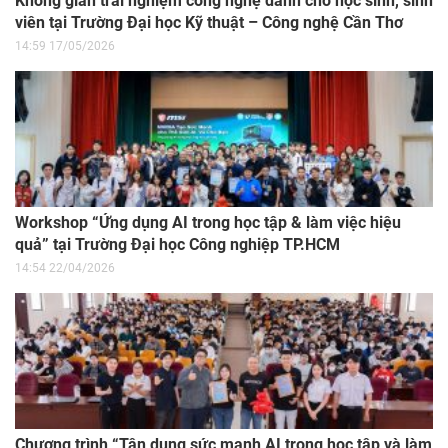
Không gian trải nghiệm công nghệ dành cho học sinh, sinh
viên tại Trường Đại học Kỹ thuật – Công nghệ Cần Thơ
14:59 17/05/2026
Workshop “Ứng dụng AI trong học tập & làm việc hiệu
quả” tại Trường Đại học Công nghiệp TP.HCM
14:54 22/04/2026
Chương trình “Tận dụng sức mạnh AI trong học tập và làm