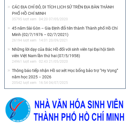
CÁC ĐỊA CHỈ ĐỎ, DI TÍCH LỊCH SỬ TRÊN ĐỊA BÀN THÀNH
PHỐ HỒ CHÍ MINH
35795 lượt xem
04:20 07/05/2020
45 năm Sài Gòn – Gia Định đổi tên thành Thành phố Hồ Chí
Minh (02/7/1976 – 02/7/2021)
26194 lượt xem
14:01 20/09/2021
Những lời dạy của Bác Hồ đối với sinh viên tại Đại hội Sinh
viên Việt Nam lần thứ hai (07/5/1958)
24961 lượt xem
02:43 21/05/2020
Thông báo tiếp nhận Hồ sơ xét Học bổng bảo trợ “Hy Vọng”
năm học 2025 – 2026
20542 lượt xem
16:54 04/07/2025