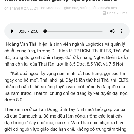
In:
Khoa học - giáo dục
,
Những câu chuyện đẹp
on
Tháng 8 27, 2024
Print
Email
Hoàng Văn Thái hiện là sinh viên ngành Logistics và quản lý
chuỗi cung ứng, trường ĐH Kinh tế TP.HCM. Thi IELTS, Thái đạt
8.5, trong đó giành điểm tuyệt đối ở kỹ năng Nghe. Điểm ba kỹ
năng còn lại của Thái lần lượt là 8.5 Đọc, 8.5 Viết và 7.5 Nói.
“Kết quả ngoài kỳ vọng nên mình rất hào hứng, gọi báo tin
ngay cho bố mẹ”, Thái nhớ lại. Đây là lần thứ hai Thái thi IELTS,
nhằm chuẩn bị hồ sơ ứng tuyển vào một công ty đa quốc gia.
Ba năm trước, Thái thi chứng chỉ để đăng ký xét tuyển đại học,
được 8.0.
Thái sinh ra ở xã Tân Đông, tỉnh Tây Ninh, nơi tiếp giáp với ba
xã của Campuchia. Bố mẹ đều làm nông, trồng các loại cây
đặc trưng ở đây như mía, cao su. Văn Thái nhìn nhận xã biên
giới có nguồn lực giáo dục hạn chế, không có trung tâm tiếng