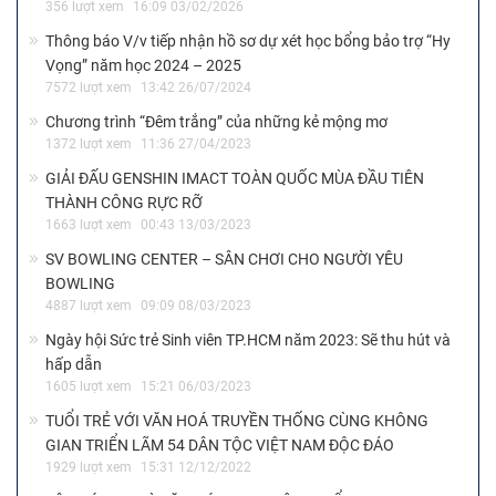
356 lượt xem
16:09 03/02/2026
Thông báo V/v tiếp nhận hồ sơ dự xét học bổng bảo trợ “Hy
Vọng” năm học 2024 – 2025
7572 lượt xem
13:42 26/07/2024
Chương trình “Đêm trắng” của những kẻ mộng mơ
1372 lượt xem
11:36 27/04/2023
GIẢI ĐẤU GENSHIN IMACT TOÀN QUỐC MÙA ĐẦU TIÊN
THÀNH CÔNG RỰC RỠ
1663 lượt xem
00:43 13/03/2023
SV BOWLING CENTER – SÂN CHƠI CHO NGƯỜI YÊU
BOWLING
4887 lượt xem
09:09 08/03/2023
Ngày hội Sức trẻ Sinh viên TP.HCM năm 2023: Sẽ thu hút và
hấp dẫn
1605 lượt xem
15:21 06/03/2023
TUỔI TRẺ VỚI VĂN HOÁ TRUYỀN THỐNG CÙNG KHÔNG
GIAN TRIỂN LÃM 54 DÂN TỘC VIỆT NAM ĐỘC ĐÁO
1929 lượt xem
15:31 12/12/2022