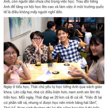
Anh, còn người dân chưa chú trọng việc học. Trau dồi tiếng
Anh để tăng cơ hội học lên cao và làm việc ở môi trường quốc
tế là điều không mấy người nghĩ đến.
Ngày ở tiểu học, Thái chủ yếu tự học tiếng Anh qua sách giáo
khoa. Lên cấp hai, nhà có điều kiện hơn, nam sinh xin lên thị
trấn học. Mỗi ngày, Thái đạp xe 20 km cả đi cả về. “Việc đi lại
có phần vất vả, nhưng vì được học nên mình hăng hái lắm”,