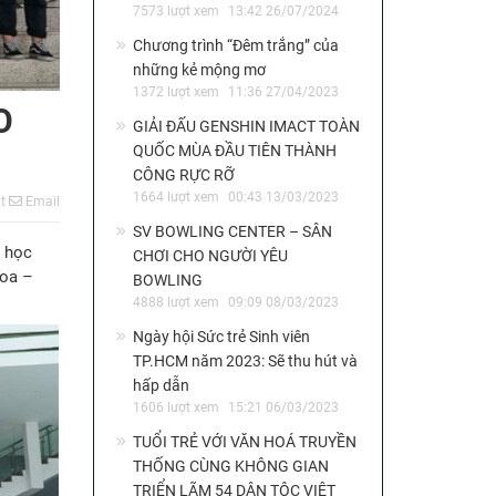
7573 lượt xem
13:42 26/07/2024
Chương trình “Đêm trắng” của
những kẻ mộng mơ
1372 lượt xem
11:36 27/04/2023
O
GIẢI ĐẤU GENSHIN IMACT TOÀN
QUỐC MÙA ĐẦU TIÊN THÀNH
CÔNG RỰC RỠ
1664 lượt xem
00:43 13/03/2023
t
Email
SV BOWLING CENTER – SÂN
i học
CHƠI CHO NGƯỜI YÊU
hoa –
BOWLING
4888 lượt xem
09:09 08/03/2023
Ngày hội Sức trẻ Sinh viên
TP.HCM năm 2023: Sẽ thu hút và
hấp dẫn
1606 lượt xem
15:21 06/03/2023
TUỔI TRẺ VỚI VĂN HOÁ TRUYỀN
THỐNG CÙNG KHÔNG GIAN
TRIỂN LÃM 54 DÂN TỘC VIỆT