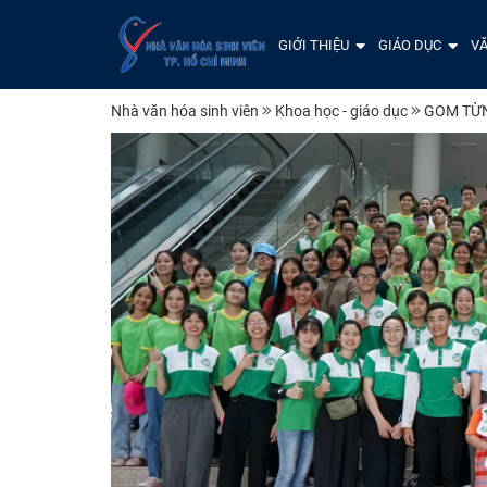
GIỚI THIỆU
GIÁO DỤC
VĂ
Nhà văn hóa sinh viên
Khoa học - giáo dục
GOM TỪN