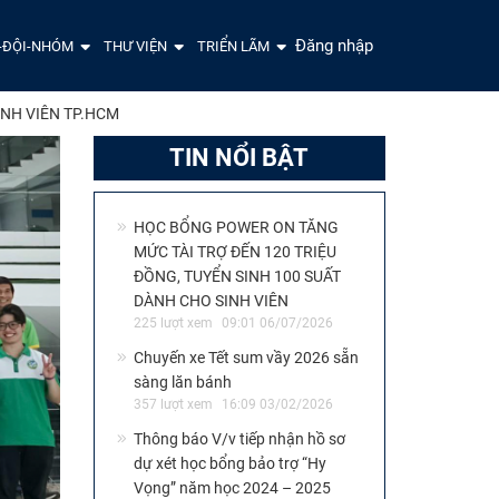
Đăng nhập
-ĐỘI-NHÓM
THƯ VIỆN
TRIỂN LÃM
NH VIÊN TP.HCM
TIN NỔI BẬT
HỌC BỔNG POWER ON TĂNG
MỨC TÀI TRỢ ĐẾN 120 TRIỆU
ĐỒNG, TUYỂN SINH 100 SUẤT
DÀNH CHO SINH VIÊN
225 lượt xem
09:01 06/07/2026
Chuyến xe Tết sum vầy 2026 sẵn
sàng lăn bánh
357 lượt xem
16:09 03/02/2026
Thông báo V/v tiếp nhận hồ sơ
dự xét học bổng bảo trợ “Hy
Vọng” năm học 2024 – 2025