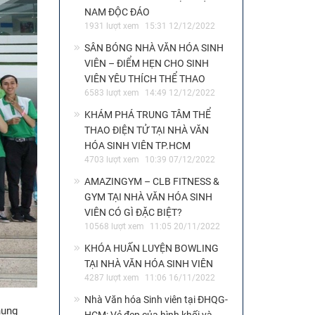
NAM ĐỘC ĐÁO
1931 lượt xem
15:31 12/12/2022
SÂN BÓNG NHÀ VĂN HÓA SINH
VIÊN – ĐIỂM HẸN CHO SINH
VIÊN YÊU THÍCH THỂ THAO
6583 lượt xem
14:49 12/12/2022
KHÁM PHÁ TRUNG TÂM THỂ
THAO ĐIỆN TỬ TẠI NHÀ VĂN
HÓA SINH VIÊN TP.HCM
4703 lượt xem
10:39 07/12/2022
AMAZINGYM – CLB FITNESS &
GYM TẠI NHÀ VĂN HÓA SINH
VIÊN CÓ GÌ ĐẶC BIỆT?
10568 lượt xem
11:05 20/11/2022
KHÓA HUẤN LUYỆN BOWLING
TẠI NHÀ VĂN HÓA SINH VIÊN
4287 lượt xem
11:06 16/11/2022
Nhà Văn hóa Sinh viên tại ĐHQG-
hung