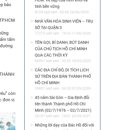
HCM: Vẻ đẹp của hình khối và
ệp bảo
tính bền vững
8124 lượt xem
05:00 24/06/2020
NHÀ VĂN HÓA SINH VIÊN – TRỤ
SỞ TẠI QUẬN 3
những
17275 lượt xem
10:24 11/06/2020
 lấm tấm
TÊN GỌI, BÍ DANH, BÚT DANH
n đường
CỦA CHỦ TỊCH HỒ CHÍ MINH
QUA CÁC THỜI KỲ
66991 lượt xem
02:05 18/05/2020
CÁC ĐỊA CHỈ ĐỎ, DI TÍCH LỊCH
SỬ TRÊN ĐỊA BÀN THÀNH PHỐ
HỒ CHÍ MINH
35801 lượt xem
04:20 07/05/2020
yêu” còn
45 năm Sài Gòn – Gia Định đổi
c đơn vị
tên thành Thành phố Hồ Chí
Minh (02/7/1976 – 02/7/2021)
26197 lượt xem
14:01 20/09/2021
Những lời dạy của Bác Hồ đối với