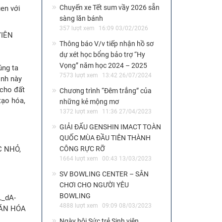
Chuyến xe Tết sum vầy 2026 sẵn
en với
sàng lăn bánh
357 lượt xem
16:09 03/02/2026
Thông báo V/v tiếp nhận hồ sơ
dự xét học bổng bảo trợ “Hy
Vọng” năm học 2024 – 2025
úng ta
7573 lượt xem
13:42 26/07/2024
ình này
 cho đất
Chương trình “Đêm trắng” của
tạo hóa,
những kẻ mộng mơ
1372 lượt xem
11:36 27/04/2023
GIẢI ĐẤU GENSHIN IMACT TOÀN
QUỐC MÙA ĐẦU TIÊN THÀNH
CÔNG RỰC RỠ
1664 lượt xem
00:43 13/03/2023
SV BOWLING CENTER – SÂN
CHƠI CHO NGƯỜI YÊU
BOWLING
4888 lượt xem
09:09 08/03/2023
Ngày hội Sức trẻ Sinh viên