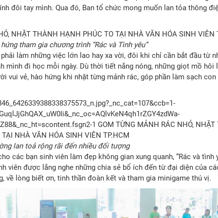
ính đôi tay mình. Qua đó, Ban tổ chức mong muốn lan tỏa thông đi
 hứng tham gia chương trình
“Rác và Tình yêu”
phải làm những việc lớn lao hay xa vời, đôi khi chỉ cần bắt đầu từ 
nh mình đi học mỗi ngày. Dù thời tiết nắng nóng, những giọt mồ hôi
ời vui vẻ, hào hứng khi nhặt từng mảnh rác, góp phần làm sạch co
ờng lan toả rộng rãi đến nhiều đối tượng
cho các bạn sinh viên làm đẹp không gian xung quanh, “Rác và tình 
inh viên được lắng nghe những chia sẻ bổ ích đến từ đại diện của cá
, về lòng biết ơn, tinh thần đoàn kết và tham gia minigame thú vị.