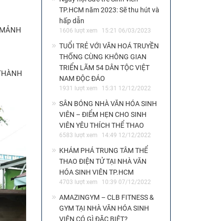
TP.HCM năm 2023: Sẽ thu hút và
hấp dẫn
1606 lượt xem
15:21 06/03/2023
TUỔI TRẺ VỚI VĂN HOÁ TRUYỀN
THỐNG CÙNG KHÔNG GIAN
TRIỂN LÃM 54 DÂN TỘC VIỆT
NAM ĐỘC ĐÁO
1931 lượt xem
15:31 12/12/2022
SÂN BÓNG NHÀ VĂN HÓA SINH
VIÊN – ĐIỂM HẸN CHO SINH
VIÊN YÊU THÍCH THỂ THAO
6583 lượt xem
14:49 12/12/2022
KHÁM PHÁ TRUNG TÂM THỂ
THAO ĐIỆN TỬ TẠI NHÀ VĂN
HÓA SINH VIÊN TP.HCM
4703 lượt xem
10:39 07/12/2022
AMAZINGYM – CLB FITNESS &
GYM TẠI NHÀ VĂN HÓA SINH
VIÊN CÓ GÌ ĐẶC BIỆT?