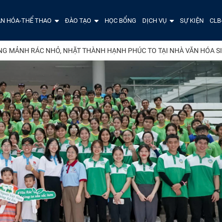
N HÓA-THỂ THAO
ĐÀO TẠO
HỌC BỔNG
DỊCH VỤ
SỰ KIỆN
CLB
G MẢNH RÁC NHỎ, NHẶT THÀNH HẠNH PHÚC TO TẠI NHÀ VĂN HÓA SI