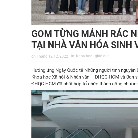
GOM TỪNG MẢNH RÁC N
TẠI NHÀ VĂN HÓA SINH 
In:
Khoa học - giáo dục
on
Tháng 12 12, 2022
Hưởng ứng Ngày Quốc tế Những người tình nguyện 0
Khoa học Xã hội & Nhân văn – ĐHQG-HCM và Ban si
ĐHQG-HCM đã phối hợp tổ chức thành công chương t