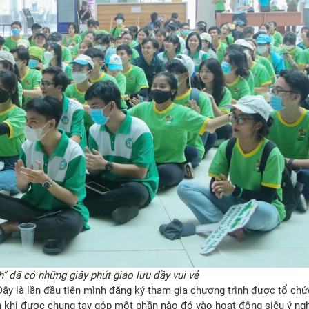
h” đã có những giây phút giao lưu đầy vui vẻ
Đây là lần đầu tiên mình đăng ký tham gia chương trình được tổ chứ
 khi được chung tay góp một phần nào đó vào hoạt động siêu ý ngh