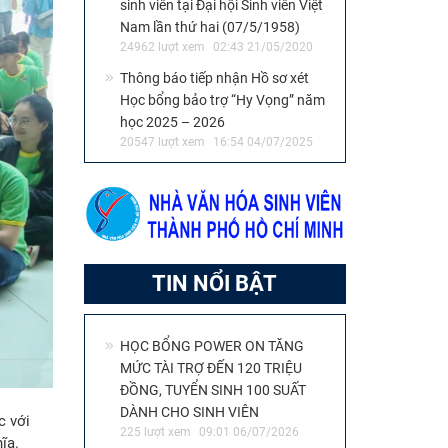
sinh viên tại Đại hội Sinh viên Việt
Nam lần thứ hai (07/5/1958)
24962 lượt xem
02:43 21/05/2020
Thông báo tiếp nhận Hồ sơ xét
Học bổng bảo trợ “Hy Vọng” năm
học 2025 – 2026
20547 lượt xem
16:54 04/07/2025
TIN NỔI BẬT
HỌC BỔNG POWER ON TĂNG
MỨC TÀI TRỢ ĐẾN 120 TRIỆU
ĐỒNG, TUYỂN SINH 100 SUẤT
DÀNH CHO SINH VIÊN
c với
225 lượt xem
09:01 06/07/2026
ĩa.