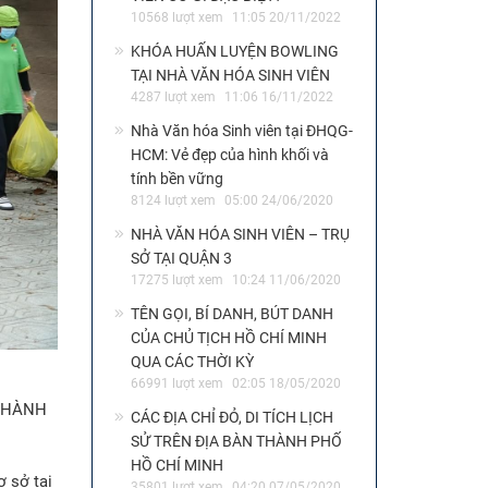
10568 lượt xem
11:05 20/11/2022
KHÓA HUẤN LUYỆN BOWLING
TẠI NHÀ VĂN HÓA SINH VIÊN
4287 lượt xem
11:06 16/11/2022
Nhà Văn hóa Sinh viên tại ĐHQG-
HCM: Vẻ đẹp của hình khối và
tính bền vững
8124 lượt xem
05:00 24/06/2020
NHÀ VĂN HÓA SINH VIÊN – TRỤ
SỞ TẠI QUẬN 3
17275 lượt xem
10:24 11/06/2020
TÊN GỌI, BÍ DANH, BÚT DANH
CỦA CHỦ TỊCH HỒ CHÍ MINH
QUA CÁC THỜI KỲ
66991 lượt xem
02:05 18/05/2020
CÁC ĐỊA CHỈ ĐỎ, DI TÍCH LỊCH
SỬ TRÊN ĐỊA BÀN THÀNH PHỐ
HỒ CHÍ MINH
ơ sở tại
35801 lượt xem
04:20 07/05/2020