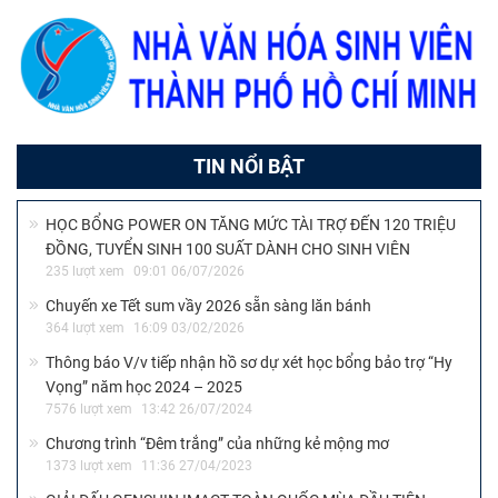
TIN NỔI BẬT
HỌC BỔNG POWER ON TĂNG MỨC TÀI TRỢ ĐẾN 120 TRIỆU
ĐỒNG, TUYỂN SINH 100 SUẤT DÀNH CHO SINH VIÊN
235 lượt xem
09:01 06/07/2026
Chuyến xe Tết sum vầy 2026 sẵn sàng lăn bánh
364 lượt xem
16:09 03/02/2026
Thông báo V/v tiếp nhận hồ sơ dự xét học bổng bảo trợ “Hy
Vọng” năm học 2024 – 2025
7576 lượt xem
13:42 26/07/2024
Chương trình “Đêm trắng” của những kẻ mộng mơ
1373 lượt xem
11:36 27/04/2023