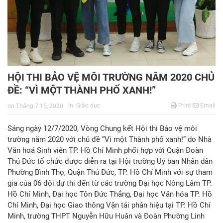
HỘI THI BẢO VỆ MÔI TRƯỜNG NĂM 2020 CHỦ
ĐỀ: “VÌ MỘT THÀNH PHỐ XANH!”
In:
Giáo dục
Print
Email
on
Tháng 7 15, 2020
Sáng ngày 12/7/2020, Vòng Chung kết Hội thi Bảo vệ môi
trường năm 2020 với chủ đề “Vì một Thành phố xanh!” do Nhà
Văn hoá Sinh viên TP. Hồ Chí Minh phối hợp với Quận Đoàn
Thủ Đức tổ chức được diễn ra tại Hội trường Uỷ ban Nhân dân
Phường Bình Thọ, Quận Thủ Đức, TP. Hồ Chí Minh với sự tham
gia của 06 đội dự thi đến từ các trường Đại học Nông Lâm TP.
Hồ Chí Minh, Đại học Tôn Đức Thắng, Đại học Văn hóa TP. Hồ
Chí Minh, Đại học Giao thông Vận tải phân hiệu tại TP. Hồ Chí
Minh, trường THPT Nguyễn Hữu Huân và Đoàn Phường Linh