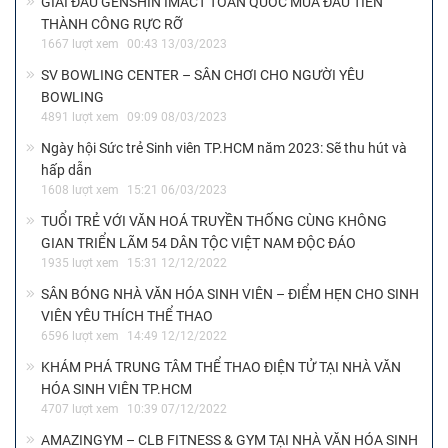
GIẢI ĐẤU GENSHIN IMACT TOÀN QUỐC MÙA ĐẦU TIÊN
THÀNH CÔNG RỰC RỠ
1667 lượt xem
00:43 13/03/2023
SV BOWLING CENTER – SÂN CHƠI CHO NGƯỜI YÊU
BOWLING
4891 lượt xem
09:09 08/03/2023
Ngày hội Sức trẻ Sinh viên TP.HCM năm 2023: Sẽ thu hút và
hấp dẫn
1608 lượt xem
15:21 06/03/2023
TUỔI TRẺ VỚI VĂN HOÁ TRUYỀN THỐNG CÙNG KHÔNG
GIAN TRIỂN LÃM 54 DÂN TỘC VIỆT NAM ĐỘC ĐÁO
1935 lượt xem
15:31 12/12/2022
SÂN BÓNG NHÀ VĂN HÓA SINH VIÊN – ĐIỂM HẸN CHO SINH
VIÊN YÊU THÍCH THỂ THAO
6596 lượt xem
14:49 12/12/2022
KHÁM PHÁ TRUNG TÂM THỂ THAO ĐIỆN TỬ TẠI NHÀ VĂN
HÓA SINH VIÊN TP.HCM
4707 lượt xem
10:39 07/12/2022
AMAZINGYM – CLB FITNESS & GYM TẠI NHÀ VĂN HÓA SINH