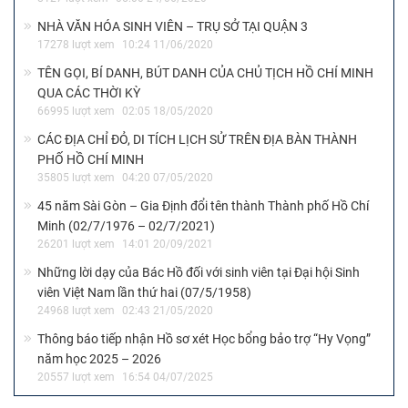
NHÀ VĂN HÓA SINH VIÊN – TRỤ SỞ TẠI QUẬN 3
17278 lượt xem
10:24 11/06/2020
TÊN GỌI, BÍ DANH, BÚT DANH CỦA CHỦ TỊCH HỒ CHÍ MINH
QUA CÁC THỜI KỲ
66995 lượt xem
02:05 18/05/2020
CÁC ĐỊA CHỈ ĐỎ, DI TÍCH LỊCH SỬ TRÊN ĐỊA BÀN THÀNH
PHỐ HỒ CHÍ MINH
35805 lượt xem
04:20 07/05/2020
45 năm Sài Gòn – Gia Định đổi tên thành Thành phố Hồ Chí
Minh (02/7/1976 – 02/7/2021)
26201 lượt xem
14:01 20/09/2021
Những lời dạy của Bác Hồ đối với sinh viên tại Đại hội Sinh
viên Việt Nam lần thứ hai (07/5/1958)
24968 lượt xem
02:43 21/05/2020
Thông báo tiếp nhận Hồ sơ xét Học bổng bảo trợ “Hy Vọng”
năm học 2025 – 2026
20557 lượt xem
16:54 04/07/2025