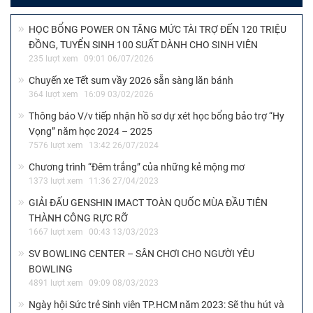
HỌC BỔNG POWER ON TĂNG MỨC TÀI TRỢ ĐẾN 120 TRIỆU
ĐỒNG, TUYỂN SINH 100 SUẤT DÀNH CHO SINH VIÊN
235 lượt xem
09:01 06/07/2026
Chuyến xe Tết sum vầy 2026 sẵn sàng lăn bánh
364 lượt xem
16:09 03/02/2026
Thông báo V/v tiếp nhận hồ sơ dự xét học bổng bảo trợ “Hy
Vọng” năm học 2024 – 2025
7576 lượt xem
13:42 26/07/2024
Chương trình “Đêm trắng” của những kẻ mộng mơ
1373 lượt xem
11:36 27/04/2023
GIẢI ĐẤU GENSHIN IMACT TOÀN QUỐC MÙA ĐẦU TIÊN
THÀNH CÔNG RỰC RỠ
1667 lượt xem
00:43 13/03/2023
SV BOWLING CENTER – SÂN CHƠI CHO NGƯỜI YÊU
BOWLING
4891 lượt xem
09:09 08/03/2023
Ngày hội Sức trẻ Sinh viên TP.HCM năm 2023: Sẽ thu hút và