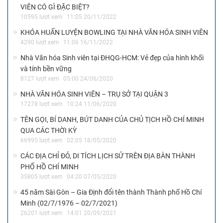
VIÊN CÓ GÌ ĐẶC BIỆT?
10595 lượt xem
11:05 20/11/2022
KHÓA HUẤN LUYỆN BOWLING TẠI NHÀ VĂN HÓA SINH VIÊN
4290 lượt xem
11:06 16/11/2022
Nhà Văn hóa Sinh viên tại ĐHQG-HCM: Vẻ đẹp của hình khối
và tính bền vững
8127 lượt xem
05:00 24/06/2020
NHÀ VĂN HÓA SINH VIÊN – TRỤ SỞ TẠI QUẬN 3
17278 lượt xem
10:24 11/06/2020
TÊN GỌI, BÍ DANH, BÚT DANH CỦA CHỦ TỊCH HỒ CHÍ MINH
QUA CÁC THỜI KỲ
66995 lượt xem
02:05 18/05/2020
CÁC ĐỊA CHỈ ĐỎ, DI TÍCH LỊCH SỬ TRÊN ĐỊA BÀN THÀNH
PHỐ HỒ CHÍ MINH
35805 lượt xem
04:20 07/05/2020
45 năm Sài Gòn – Gia Định đổi tên thành Thành phố Hồ Chí
Minh (02/7/1976 – 02/7/2021)
26201 lượt xem
14:01 20/09/2021