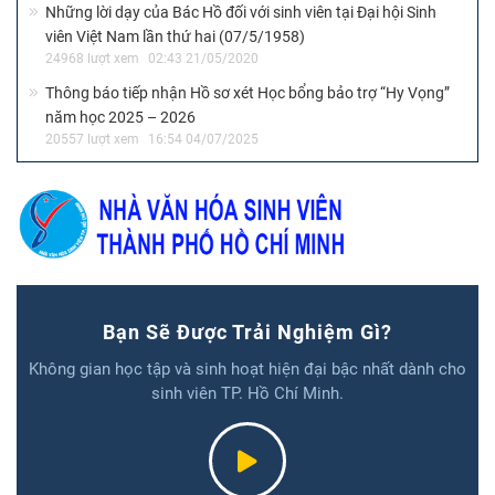
Những lời dạy của Bác Hồ đối với sinh viên tại Đại hội Sinh
viên Việt Nam lần thứ hai (07/5/1958)
24968 lượt xem
02:43 21/05/2020
Thông báo tiếp nhận Hồ sơ xét Học bổng bảo trợ “Hy Vọng”
năm học 2025 – 2026
20557 lượt xem
16:54 04/07/2025
Bạn Sẽ Được Trải Nghiệm Gì?
Không gian học tập và sinh hoạt hiện đại bậc nhất dành cho
sinh viên TP. Hồ Chí Minh.