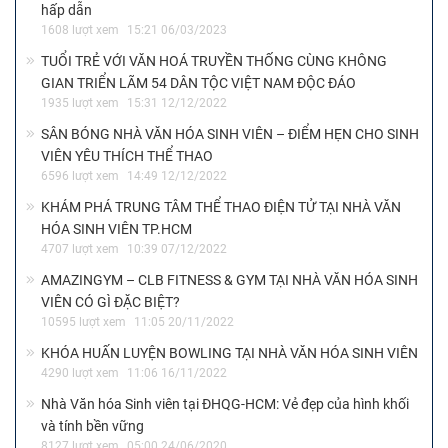
hấp dẫn
1608 lượt xem
15:21 06/03/2023
TUỔI TRẺ VỚI VĂN HOÁ TRUYỀN THỐNG CÙNG KHÔNG
GIAN TRIỂN LÃM 54 DÂN TỘC VIỆT NAM ĐỘC ĐÁO
1935 lượt xem
15:31 12/12/2022
SÂN BÓNG NHÀ VĂN HÓA SINH VIÊN – ĐIỂM HẸN CHO SINH
VIÊN YÊU THÍCH THỂ THAO
6596 lượt xem
14:49 12/12/2022
KHÁM PHÁ TRUNG TÂM THỂ THAO ĐIỆN TỬ TẠI NHÀ VĂN
HÓA SINH VIÊN TP.HCM
4707 lượt xem
10:39 07/12/2022
AMAZINGYM – CLB FITNESS & GYM TẠI NHÀ VĂN HÓA SINH
VIÊN CÓ GÌ ĐẶC BIỆT?
10595 lượt xem
11:05 20/11/2022
KHÓA HUẤN LUYỆN BOWLING TẠI NHÀ VĂN HÓA SINH VIÊN
4290 lượt xem
11:06 16/11/2022
Nhà Văn hóa Sinh viên tại ĐHQG-HCM: Vẻ đẹp của hình khối
và tính bền vững
8127 lượt xem
05:00 24/06/2020