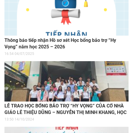
Thông báo tiếp nhận Hồ sơ xét Học bổng bảo trợ “Hy
Vọng” năm học 2025 – 2026
16:54 04/07/2025
LỄ TRAO HỌC BỔNG BẢO TRỢ “HY VỌNG” CỦA CỐ NHÀ
GIÁO LÊ THIỆU DŨNG – NGUYỄN THỊ MINH KHANG, HỌC
KỲ 1, NĂM HỌC 2024 – 2025
13:50 14/10/2024