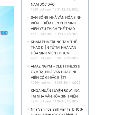
NAM ĐỘC ĐÁO
1929 lượt xem
15:31 12/12/2022
SÂN BÓNG NHÀ VĂN HÓA SINH
VIÊN – ĐIỂM HẸN CHO SINH
VIÊN YÊU THÍCH THỂ THAO
6581 lượt xem
14:49 12/12/2022
KHÁM PHÁ TRUNG TÂM THỂ
THAO ĐIỆN TỬ TẠI NHÀ VĂN
HÓA SINH VIÊN TP.HCM
4701 lượt xem
10:39 07/12/2022
AMAZINGYM – CLB FITNESS &
GYM TẠI NHÀ VĂN HÓA SINH
VIÊN CÓ GÌ ĐẶC BIỆT?
10564 lượt xem
11:05 20/11/2022
KHÓA HUẤN LUYỆN BOWLING
TẠI NHÀ VĂN HÓA SINH VIÊN
4285 lượt xem
11:06 16/11/2022
Nhà Văn hóa Sinh viên tại ĐHQG-