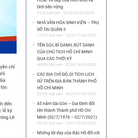
HCM: Vẻ đẹp của hình khối và
tính bền vững
8123 lượt xem
05:00 24/06/2020
NHÀ VĂN HÓA SINH VIÊN – TRỤ
SỞ TẠI QUẬN 3
17273 lượt xem
10:24 11/06/2020
TÊN GỌI, BÍ DANH, BÚT DANH
CỦA CHỦ TỊCH HỒ CHÍ MINH
QUA CÁC THỜI KỲ
66990 lượt xem
02:05 18/05/2020
yền chỉ
 Vũ
CÁC ĐỊA CHỈ ĐỎ, DI TÍCH LỊCH
Bùi
SỬ TRÊN ĐỊA BÀN THÀNH PHỐ
 tộc
HỒ CHÍ MINH
35796 lượt xem
04:20 07/05/2020
45 năm Sài Gòn – Gia Định đổi
nh đến
tên thành Thành phố Hồ Chí
 lễ kỷ
Minh (02/7/1976 – 02/7/2021)
ường Lê
26196 lượt xem
14:01 20/09/2021
Những lời dạy của Bác Hồ đối với