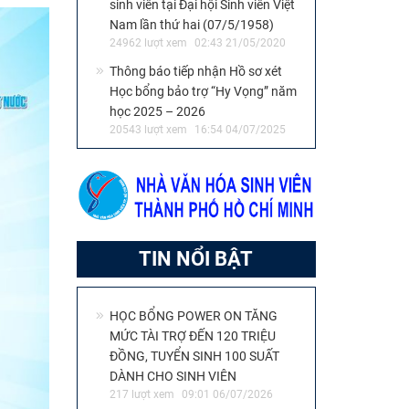
sinh viên tại Đại hội Sinh viên Việt
Nam lần thứ hai (07/5/1958)
24962 lượt xem
02:43 21/05/2020
Thông báo tiếp nhận Hồ sơ xét
Học bổng bảo trợ “Hy Vọng” năm
học 2025 – 2026
20543 lượt xem
16:54 04/07/2025
TIN NỔI BẬT
HỌC BỔNG POWER ON TĂNG
MỨC TÀI TRỢ ĐẾN 120 TRIỆU
ĐỒNG, TUYỂN SINH 100 SUẤT
DÀNH CHO SINH VIÊN
217 lượt xem
09:01 06/07/2026