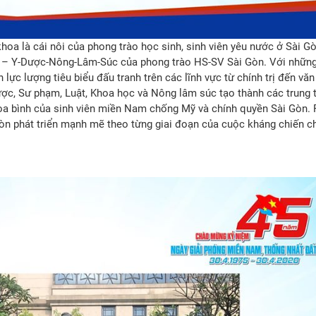
oa là cái nôi của phong trào học sinh, sinh viên yêu nước ở Sài Gò
oa – Y-Dược-Nông-Lâm-Súc của phong trào HS-SV Sài Gòn. Với nhữn
lực lượng tiêu biểu đấu tranh trên các lĩnh vực từ chính trị đến vă
ược, Sư phạm, Luật, Khoa học và Nông lâm súc tạo thành các trung 
 hòa bình của sinh viên miền Nam chống Mỹ và chính quyền Sài Gòn.
i Gòn phát triển mạnh mẽ theo từng giai đoạn của cuộc kháng chiến 