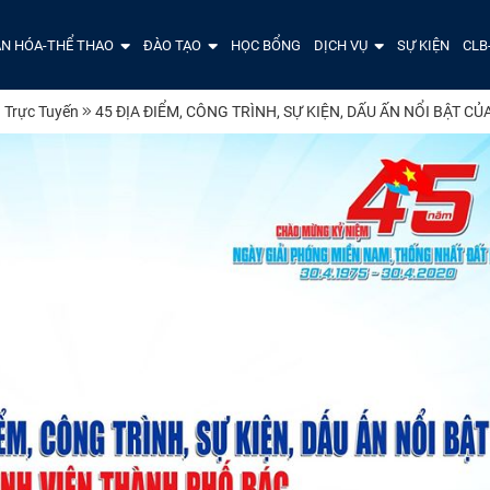
N HÓA-THỂ THAO
ĐÀO TẠO
HỌC BỔNG
DỊCH VỤ
SỰ KIỆN
CLB
 Trực Tuyến
45 ĐỊA ĐIỂM, CÔNG TRÌNH, SỰ KIỆN, DẤU ẤN NỔI BẬT C