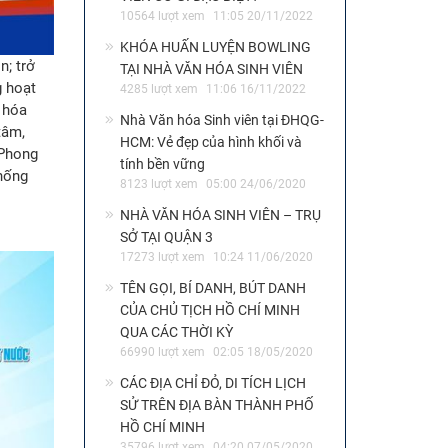
10564 lượt xem
11:05 20/11/2022
KHÓA HUẤN LUYỆN BOWLING
n; trở
TẠI NHÀ VĂN HÓA SINH VIÊN
g hoạt
4285 lượt xem
11:06 16/11/2022
n hóa
Nhà Văn hóa Sinh viên tại ĐHQG-
tâm,
HCM: Vẻ đẹp của hình khối và
 Phong
tính bền vững
chống
8123 lượt xem
05:00 24/06/2020
NHÀ VĂN HÓA SINH VIÊN – TRỤ
SỞ TẠI QUẬN 3
17273 lượt xem
10:24 11/06/2020
TÊN GỌI, BÍ DANH, BÚT DANH
CỦA CHỦ TỊCH HỒ CHÍ MINH
QUA CÁC THỜI KỲ
66990 lượt xem
02:05 18/05/2020
CÁC ĐỊA CHỈ ĐỎ, DI TÍCH LỊCH
SỬ TRÊN ĐỊA BÀN THÀNH PHỐ
HỒ CHÍ MINH
35796 lượt xem
04:20 07/05/2020