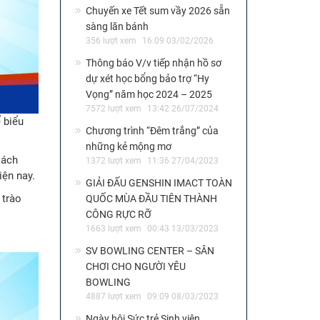
Chuyến xe Tết sum vầy 2026 sẵn
sàng lăn bánh
356 lượt xem
16:09 03/02/2026
Thông báo V/v tiếp nhận hồ sơ
dự xét học bổng bảo trợ “Hy
Vọng” năm học 2024 – 2025
7572 lượt xem
13:42 26/07/2024
 biểu
Chương trình “Đêm trắng” của
những kẻ mộng mơ
Cách
1372 lượt xem
11:36 27/04/2023
ện nay.
GIẢI ĐẤU GENSHIN IMACT TOÀN
 trào
QUỐC MÙA ĐẦU TIÊN THÀNH
CÔNG RỰC RỠ
1663 lượt xem
00:43 13/03/2023
SV BOWLING CENTER – SÂN
CHƠI CHO NGƯỜI YÊU
BOWLING
4887 lượt xem
09:09 08/03/2023
Ngày hội Sức trẻ Sinh viên