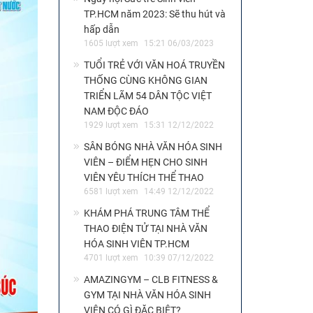
TP.HCM năm 2023: Sẽ thu hút và
hấp dẫn
1605 lượt xem
15:21 06/03/2023
TUỔI TRẺ VỚI VĂN HOÁ TRUYỀN
THỐNG CÙNG KHÔNG GIAN
TRIỂN LÃM 54 DÂN TỘC VIỆT
NAM ĐỘC ĐÁO
1929 lượt xem
15:31 12/12/2022
SÂN BÓNG NHÀ VĂN HÓA SINH
VIÊN – ĐIỂM HẸN CHO SINH
VIÊN YÊU THÍCH THỂ THAO
6581 lượt xem
14:49 12/12/2022
KHÁM PHÁ TRUNG TÂM THỂ
THAO ĐIỆN TỬ TẠI NHÀ VĂN
HÓA SINH VIÊN TP.HCM
4701 lượt xem
10:39 07/12/2022
AMAZINGYM – CLB FITNESS &
GYM TẠI NHÀ VĂN HÓA SINH
VIÊN CÓ GÌ ĐẶC BIỆT?