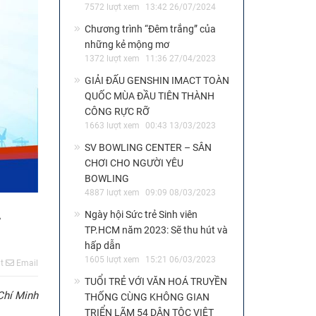
7572 lượt xem
13:42 26/07/2024
Chương trình “Đêm trắng” của
những kẻ mộng mơ
1372 lượt xem
11:36 27/04/2023
GIẢI ĐẤU GENSHIN IMACT TOÀN
QUỐC MÙA ĐẦU TIÊN THÀNH
CÔNG RỰC RỠ
1663 lượt xem
00:43 13/03/2023
SV BOWLING CENTER – SÂN
CHƠI CHO NGƯỜI YÊU
BOWLING
4887 lượt xem
09:09 08/03/2023
A
Ngày hội Sức trẻ Sinh viên
TP.HCM năm 2023: Sẽ thu hút và
hấp dẫn
1605 lượt xem
15:21 06/03/2023
t
Email
TUỔI TRẺ VỚI VĂN HOÁ TRUYỀN
Chí Minh
THỐNG CÙNG KHÔNG GIAN
TRIỂN LÃM 54 DÂN TỘC VIỆT