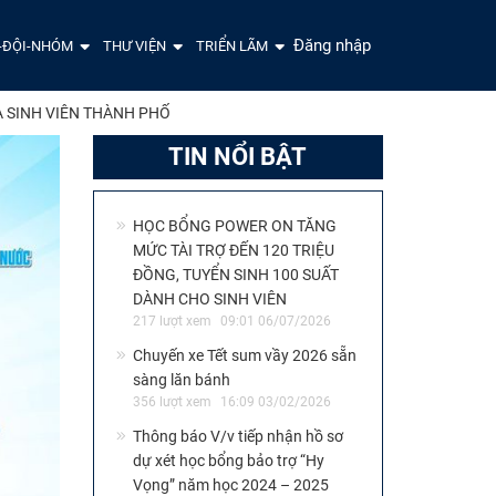
Đăng nhập
-ĐỘI-NHÓM
THƯ VIỆN
TRIỂN LÃM
ỦA SINH VIÊN THÀNH PHỐ
TIN NỔI BẬT
HỌC BỔNG POWER ON TĂNG
MỨC TÀI TRỢ ĐẾN 120 TRIỆU
ĐỒNG, TUYỂN SINH 100 SUẤT
DÀNH CHO SINH VIÊN
217 lượt xem
09:01 06/07/2026
Chuyến xe Tết sum vầy 2026 sẵn
sàng lăn bánh
356 lượt xem
16:09 03/02/2026
Thông báo V/v tiếp nhận hồ sơ
dự xét học bổng bảo trợ “Hy
Vọng” năm học 2024 – 2025