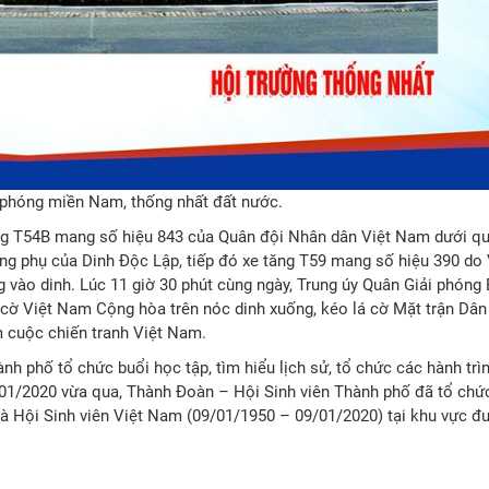
ải phóng miền Nam, thống nhất đất nước.
ăng T54B mang số hiệu 843 của Quân đội Nhân dân Việt Nam dưới qu
ng phụ của Dinh Độc Lập, tiếp đó xe tăng T59 mang số hiệu 390 do
 vào dinh. Lúc 11 giờ 30 phút cùng ngày, Trung úy Quân Giải phóng 
á cờ Việt Nam Cộng hòa trên nóc dinh xuống, kéo lá cờ Mặt trận Dân
 cuộc chiến tranh Việt Nam.
ành phố tổ chức buổi học tập, tìm hiểu lịch sử, tổ chức các hành trì
/01/2020 vừa qua, Thành Đoàn – Hội Sinh viên Thành phố đã tổ chức
và Hội Sinh viên Việt Nam (09/01/1950 – 09/01/2020) tại khu vực đ