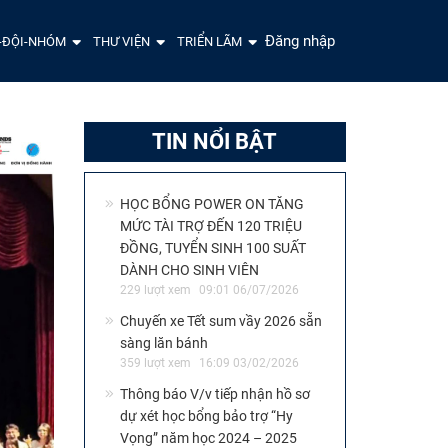
Đăng nhập
-ĐỘI-NHÓM
THƯ VIỆN
TRIỂN LÃM
TIN NỔI BẬT
HỌC BỔNG POWER ON TĂNG
MỨC TÀI TRỢ ĐẾN 120 TRIỆU
ĐỒNG, TUYỂN SINH 100 SUẤT
DÀNH CHO SINH VIÊN
229 lượt xem
09:01 06/07/2026
Chuyến xe Tết sum vầy 2026 sẵn
sàng lăn bánh
359 lượt xem
16:09 03/02/2026
Thông báo V/v tiếp nhận hồ sơ
dự xét học bổng bảo trợ “Hy
Vọng” năm học 2024 – 2025