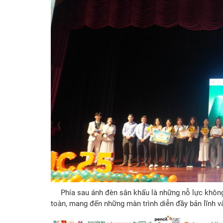
P
hía sau ánh đèn sân khấu là những nỗ lực khôn
toàn, mang đến những màn trình diễn đầy bản lĩnh và 