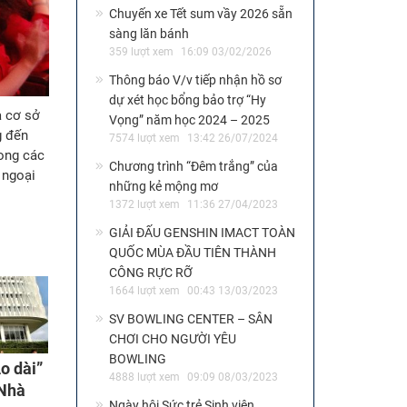
Chuyến xe Tết sum vầy 2026 sẵn
sàng lăn bánh
359 lượt xem
16:09 03/02/2026
Thông báo V/v tiếp nhận hồ sơ
dự xét học bổng bảo trợ “Hy
à cơ sở
Vọng” năm học 2024 – 2025
g đến
7574 lượt xem
13:42 26/07/2024
rong các
Chương trình “Đêm trắng” của
 ngoại
những kẻ mộng mơ
1372 lượt xem
11:36 27/04/2023
GIẢI ĐẤU GENSHIN IMACT TOÀN
QUỐC MÙA ĐẦU TIÊN THÀNH
CÔNG RỰC RỠ
1664 lượt xem
00:43 13/03/2023
SV BOWLING CENTER – SÂN
CHƠI CHO NGƯỜI YÊU
BOWLING
o dài”
4888 lượt xem
09:09 08/03/2023
 Nhà
Ngày hội Sức trẻ Sinh viên