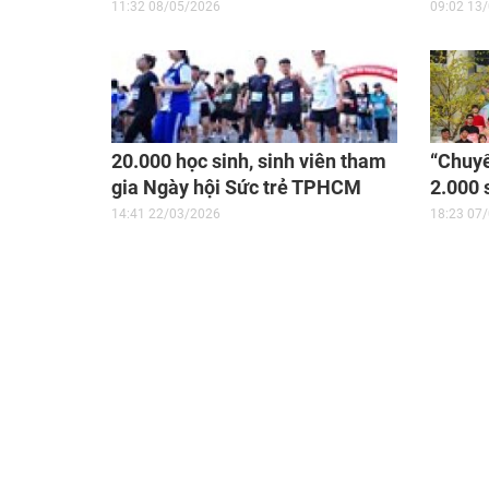
2026
11:32 08/05/2026
09:02 13
20.000 học sinh, sinh viên tham
“Chuy
gia Ngày hội Sức trẻ TPHCM
2.000 
2026
khó kh
14:41 22/03/2026
18:23 07