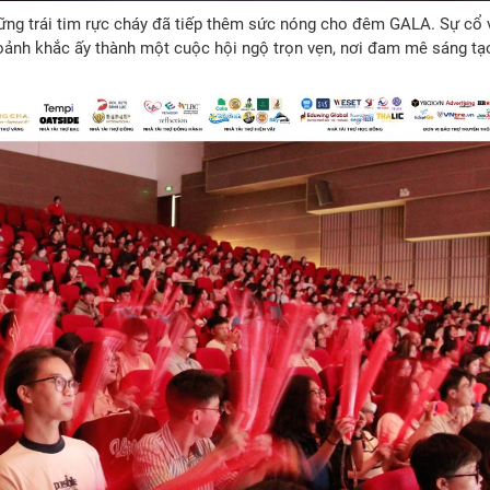
ng trái tim rực cháy đã tiếp thêm sức nóng cho đêm GALA. Sự cổ v
hoảnh khắc ấy thành một cuộc hội ngộ trọn vẹn, nơi đam mê sáng tạ