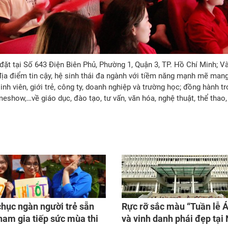
ặt tại Số 643 Điện Biên Phủ, Phường 1, Quận 3, TP. Hồ Chí Minh; V
 địa điểm tin cậy, hệ sinh thái đa ngành với tiềm năng mạnh mẽ man
nh viên, giới trẻ, công ty, doanh nghiệp và trường học; đồng hành t
show,…về giáo dục, đào tạo, tư vấn, văn hóa, nghệ thuật, thể thao,
hục ngàn người trẻ sẵn
Rực rỡ sắc màu “Tuần lễ Á
ham gia tiếp sức mùa thi
và vinh danh phái đẹp tại