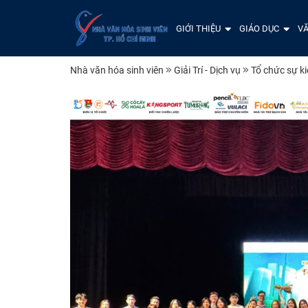
GIỚI THIỆU
GIÁO DỤC
VĂ
Nhà văn hóa sinh viên
Giải Trí - Dịch vụ
Tổ chức sự k