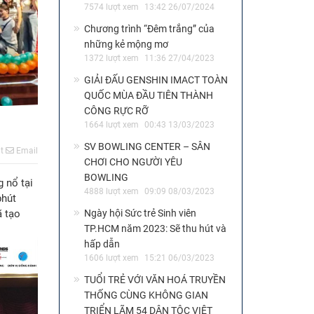
7574 lượt xem
13:42 26/07/2024
Chương trình “Đêm trắng” của
những kẻ mộng mơ
1372 lượt xem
11:36 27/04/2023
GIẢI ĐẤU GENSHIN IMACT TOÀN
QUỐC MÙA ĐẦU TIÊN THÀNH
CÔNG RỰC RỠ
1664 lượt xem
00:43 13/03/2023
SV BOWLING CENTER – SÂN
t
Email
CHƠI CHO NGƯỜI YÊU
BOWLING
 nổ tại
4888 lượt xem
09:09 08/03/2023
phút
ã tạo
Ngày hội Sức trẻ Sinh viên
TP.HCM năm 2023: Sẽ thu hút và
hấp dẫn
1606 lượt xem
15:21 06/03/2023
TUỔI TRẺ VỚI VĂN HOÁ TRUYỀN
THỐNG CÙNG KHÔNG GIAN
TRIỂN LÃM 54 DÂN TỘC VIỆT