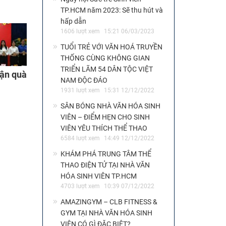
mừng
TP.HCM năm 2023: Sẽ thu hút và
hấp dẫn
1606 lượt xem
15:21 06/03/2023
TUỔI TRẺ VỚI VĂN HOÁ TRUYỀN
THỐNG CÙNG KHÔNG GIAN
TRIỂN LÃM 54 DÂN TỘC VIỆT
hận quà
NAM ĐỘC ĐÁO
1931 lượt xem
15:31 12/12/2022
SÂN BÓNG NHÀ VĂN HÓA SINH
VIÊN – ĐIỂM HẸN CHO SINH
VIÊN YÊU THÍCH THỂ THAO
6584 lượt xem
14:49 12/12/2022
KHÁM PHÁ TRUNG TÂM THỂ
THAO ĐIỆN TỬ TẠI NHÀ VĂN
HÓA SINH VIÊN TP.HCM
4703 lượt xem
10:39 07/12/2022
AMAZINGYM – CLB FITNESS &
GYM TẠI NHÀ VĂN HÓA SINH
VIÊN CÓ GÌ ĐẶC BIỆT?