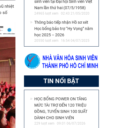
sinh viên tại Đại hội Sinh viên Việt
ũ nhiệt
Nam lần thứ hai (07/5/1958)
o số
24965 lượt xem
02:43 21/05/2020
Thông báo tiếp nhận Hồ sơ xét
Học bổng bảo trợ “Hy Vọng” năm
học 2025 – 2026
20550 lượt xem
16:54 04/07/2025
TIN NỔI BẬT
HỌC BỔNG POWER ON TĂNG
MỨC TÀI TRỢ ĐẾN 120 TRIỆU
ĐỒNG, TUYỂN SINH 100 SUẤT
DÀNH CHO SINH VIÊN
229 lượt xem
09:01 06/07/2026