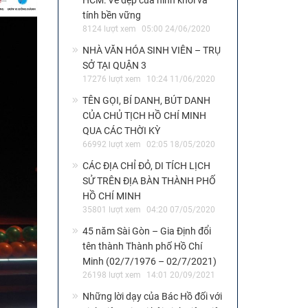
HCM: Vẻ đẹp của hình khối và
tính bền vững
8124 lượt xem
05:00 24/06/2020
NHÀ VĂN HÓA SINH VIÊN – TRỤ
SỞ TẠI QUẬN 3
17276 lượt xem
10:24 11/06/2020
TÊN GỌI, BÍ DANH, BÚT DANH
CỦA CHỦ TỊCH HỒ CHÍ MINH
QUA CÁC THỜI KỲ
66992 lượt xem
02:05 18/05/2020
CÁC ĐỊA CHỈ ĐỎ, DI TÍCH LỊCH
SỬ TRÊN ĐỊA BÀN THÀNH PHỐ
HỒ CHÍ MINH
35801 lượt xem
04:20 07/05/2020
45 năm Sài Gòn – Gia Định đổi
tên thành Thành phố Hồ Chí
Minh (02/7/1976 – 02/7/2021)
26198 lượt xem
14:01 20/09/2021
Những lời dạy của Bác Hồ đối với