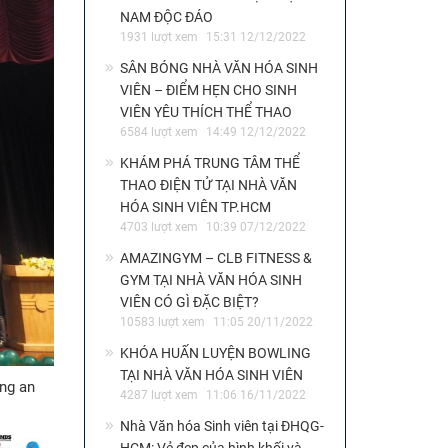
NAM ĐỘC ĐÁO
1931 lượt xem
15:31 12/12/2022
SÂN BÓNG NHÀ VĂN HÓA SINH
VIÊN – ĐIỂM HẸN CHO SINH
VIÊN YÊU THÍCH THỂ THAO
6584 lượt xem
14:49 12/12/2022
KHÁM PHÁ TRUNG TÂM THỂ
THAO ĐIỆN TỬ TẠI NHÀ VĂN
HÓA SINH VIÊN TP.HCM
4703 lượt xem
10:39 07/12/2022
AMAZINGYM – CLB FITNESS &
GYM TẠI NHÀ VĂN HÓA SINH
VIÊN CÓ GÌ ĐẶC BIỆT?
10583 lượt xem
11:05 20/11/2022
KHÓA HUẤN LUYỆN BOWLING
TẠI NHÀ VĂN HÓA SINH VIÊN
ùng an
4287 lượt xem
11:06 16/11/2022
Nhà Văn hóa Sinh viên tại ĐHQG-