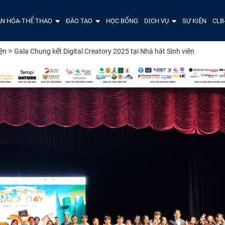
N HÓA-THỂ THAO
ĐÀO TẠO
HỌC BỔNG
DỊCH VỤ
SỰ KIỆN
CLB
iện
Gala Chung kết Digital Creatory 2025 tại Nhà hát Sinh viên