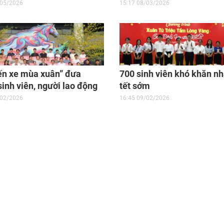
Văn hóa Sinh viên chào 
/05/2026
15:17 08/03/2026
8/3
ến xe mùa xuân” đưa
700 sinh viên khó khăn n
sinh viên, người lao động
tết sớm
ăn về quê đón tết
/02/2026
16:45 09/02/2026