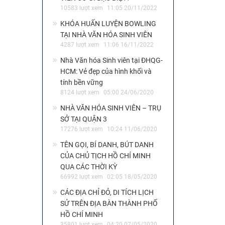
10583 lượt xem
11:05 20/11/2022
KHÓA HUẤN LUYỆN BOWLING
TẠI NHÀ VĂN HÓA SINH VIÊN
4287 lượt xem
11:06 16/11/2022
Nhà Văn hóa Sinh viên tại ĐHQG-
HCM: Vẻ đẹp của hình khối và
tính bền vững
8124 lượt xem
05:00 24/06/2020
NHÀ VĂN HÓA SINH VIÊN – TRỤ
SỞ TẠI QUẬN 3
17276 lượt xem
10:24 11/06/2020
TÊN GỌI, BÍ DANH, BÚT DANH
CỦA CHỦ TỊCH HỒ CHÍ MINH
QUA CÁC THỜI KỲ
66992 lượt xem
02:05 18/05/2020
CÁC ĐỊA CHỈ ĐỎ, DI TÍCH LỊCH
SỬ TRÊN ĐỊA BÀN THÀNH PHỐ
HỒ CHÍ MINH
35801 lượt xem
04:20 07/05/2020