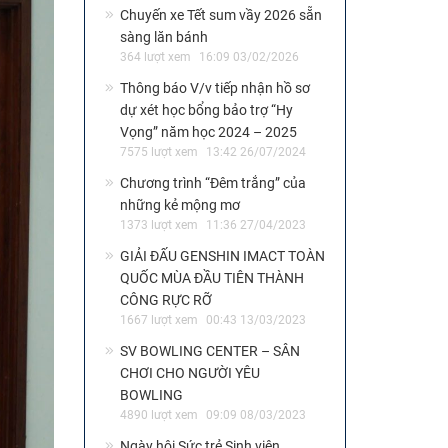
Chuyến xe Tết sum vầy 2026 sẵn
sàng lăn bánh
364 lượt xem
16:09 03/02/2026
Thông báo V/v tiếp nhận hồ sơ
dự xét học bổng bảo trợ “Hy
Vọng” năm học 2024 – 2025
7575 lượt xem
13:42 26/07/2024
Chương trình “Đêm trắng” của
những kẻ mộng mơ
1373 lượt xem
11:36 27/04/2023
GIẢI ĐẤU GENSHIN IMACT TOÀN
QUỐC MÙA ĐẦU TIÊN THÀNH
CÔNG RỰC RỠ
1667 lượt xem
00:43 13/03/2023
SV BOWLING CENTER – SÂN
CHƠI CHO NGƯỜI YÊU
BOWLING
4890 lượt xem
09:09 08/03/2023
Ngày hội Sức trẻ Sinh viên