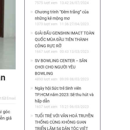
7575 lượt xem
13:42 26/07/2024
Chương trình “Đêm trắng” của
những kẻ mộng mơ
1373 lượt xem
11:36 27/04/2023
GIẢI ĐẤU GENSHIN IMACT TOÀN
QUỐC MÙA ĐẦU TIÊN THÀNH
CÔNG RỰC RỠ
1667 lượt xem
00:43 13/03/2023
SV BOWLING CENTER – SÂN
CHƠI CHO NGƯỜI YÊU
BOWLING
ăn
4890 lượt xem
09:09 08/03/2023
Ngày hội Sức trẻ Sinh viên
TP.HCM năm 2023: Sẽ thu hút và
t
Email
hấp dẫn
1607 lượt xem
15:21 06/03/2023
ai góc
TUỔI TRẺ VỚI VĂN HOÁ TRUYỀN
ễn giả
THỐNG CÙNG KHÔNG GIAN
TRIỂN LÃM 54 DÂN TỘC VIỆT