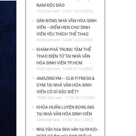
NAM ĐỘC ĐÁO
1934 lượt xem
15:31 12/12/2022
SÂN BÓNG NHÀ VĂN HÓA SINH
VIÊN – ĐIỂM HẸN CHO SINH
VIÊN YÊU THÍCH THỂ THAO
6590 lượt xem
14:49 12/12/2022
KHÁM PHÁ TRUNG TÂM THỂ
THAO ĐIỆN TỬ TẠI NHÀ VĂN
HÓA SINH VIÊN TP.HCM
4706 lượt xem
10:39 07/12/2022
AMAZINGYM – CLB FITNESS &
GYM TẠI NHÀ VĂN HÓA SINH
VIÊN CÓ GÌ ĐẶC BIỆT?
10595 lượt xem
11:05 20/11/2022
KHÓA HUẤN LUYỆN BOWLING
TẠI NHÀ VĂN HÓA SINH VIÊN
4289 lượt xem
11:06 16/11/2022
Nhà Văn hóa Sinh viên tại ĐHQG-