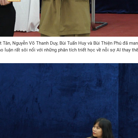
hật Tân, Nguyễn Võ Thanh Duy, Bùi Tuấn Huy và Bùi Thiện Phú đã ma
luận rất sôi nổi với những phân tích triết học về nỗi sợ AI thay th