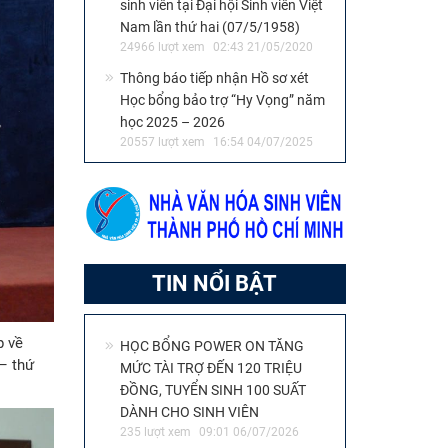
sinh viên tại Đại hội Sinh viên Việt
Nam lần thứ hai (07/5/1958)
24966 lượt xem
02:43 21/05/2020
Thông báo tiếp nhận Hồ sơ xét
Học bổng bảo trợ “Hy Vọng” năm
học 2025 – 2026
20557 lượt xem
16:54 04/07/2025
TIN NỔI BẬT
p về
HỌC BỔNG POWER ON TĂNG
 – thứ
MỨC TÀI TRỢ ĐẾN 120 TRIỆU
ĐỒNG, TUYỂN SINH 100 SUẤT
DÀNH CHO SINH VIÊN
235 lượt xem
09:01 06/07/2026