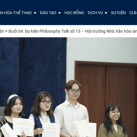
N HÓA-THỂ THAO
ĐÀO TẠO
HỌC BỔNG
DỊCH VỤ
SỰ KIỆN
CLB
iện
Buổi 04: Sự kiện Philosophy Talk số 13 – Hội trường Nhà Văn hóa s