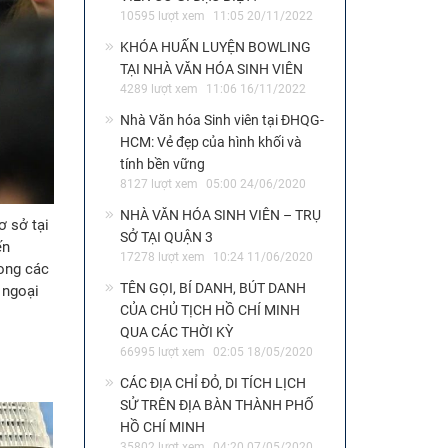
10595 lượt xem
11:05 20/11/2022
KHÓA HUẤN LUYỆN BOWLING
TẠI NHÀ VĂN HÓA SINH VIÊN
4289 lượt xem
11:06 16/11/2022
Nhà Văn hóa Sinh viên tại ĐHQG-
HCM: Vẻ đẹp của hình khối và
tính bền vững
8127 lượt xem
05:00 24/06/2020
NHÀ VĂN HÓA SINH VIÊN – TRỤ
ơ sở tại
SỞ TẠI QUẬN 3
ến
17278 lượt xem
10:24 11/06/2020
rong các
TÊN GỌI, BÍ DANH, BÚT DANH
 ngoại
CỦA CHỦ TỊCH HỒ CHÍ MINH
QUA CÁC THỜI KỲ
66995 lượt xem
02:05 18/05/2020
CÁC ĐỊA CHỈ ĐỎ, DI TÍCH LỊCH
SỬ TRÊN ĐỊA BÀN THÀNH PHỐ
HỒ CHÍ MINH
35802 lượt xem
04:20 07/05/2020