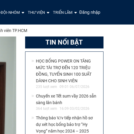
Đăng nhập
-ĐỘI-NHÓM
THƯ VIỆN
TRIỂN LÃM
inh viên TP.HCM
TIN NỔI BẬT
HỌC BỔNG POWER ON TĂNG
MỨC TÀI TRỢ ĐẾN 120 TRIỆU
ĐỒNG, TUYỂN SINH 100 SUẤT
DÀNH CHO SINH VIÊN
235 lượt xem
09:01 06/07/2026
Chuyến xe Tết sum vầy 2026 sẵn
sàng lăn bánh
364 lượt xem
16:09 03/02/2026
Thông báo V/v tiếp nhận hồ sơ
dự xét học bổng bảo trợ “Hy
Vọng” năm học 2024 – 2025