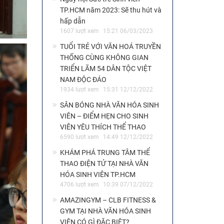
TP.HCM năm 2023: Sẽ thu hút và
hấp dẫn
1607 lượt xem
15:21 06/03/2023
TUỔI TRẺ VỚI VĂN HOÁ TRUYỀN
THỐNG CÙNG KHÔNG GIAN
TRIỂN LÃM 54 DÂN TỘC VIỆT
NAM ĐỘC ĐÁO
1934 lượt xem
15:31 12/12/2022
SÂN BÓNG NHÀ VĂN HÓA SINH
VIÊN – ĐIỂM HẸN CHO SINH
VIÊN YÊU THÍCH THỂ THAO
6590 lượt xem
14:49 12/12/2022
KHÁM PHÁ TRUNG TÂM THỂ
THAO ĐIỆN TỬ TẠI NHÀ VĂN
HÓA SINH VIÊN TP.HCM
4706 lượt xem
10:39 07/12/2022
AMAZINGYM – CLB FITNESS &
GYM TẠI NHÀ VĂN HÓA SINH
VIÊN CÓ GÌ ĐẶC BIỆT?