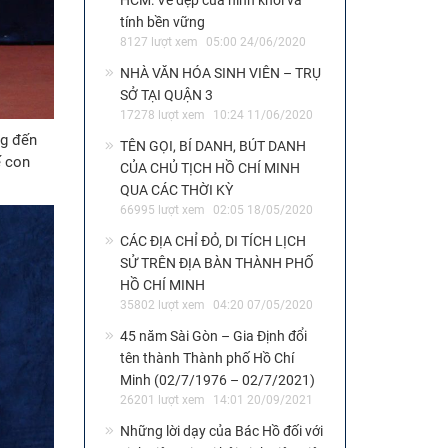
HCM: Vẻ đẹp của hình khối và
tính bền vững
8127 lượt xem
05:00 24/06/2020
NHÀ VĂN HÓA SINH VIÊN – TRỤ
SỞ TẠI QUẬN 3
17278 lượt xem
10:24 11/06/2020
ng đến
TÊN GỌI, BÍ DANH, BÚT DANH
ế con
CỦA CHỦ TỊCH HỒ CHÍ MINH
QUA CÁC THỜI KỲ
66995 lượt xem
02:05 18/05/2020
CÁC ĐỊA CHỈ ĐỎ, DI TÍCH LỊCH
SỬ TRÊN ĐỊA BÀN THÀNH PHỐ
HỒ CHÍ MINH
35802 lượt xem
04:20 07/05/2020
45 năm Sài Gòn – Gia Định đổi
tên thành Thành phố Hồ Chí
Minh (02/7/1976 – 02/7/2021)
26201 lượt xem
14:01 20/09/2021
Những lời dạy của Bác Hồ đối với