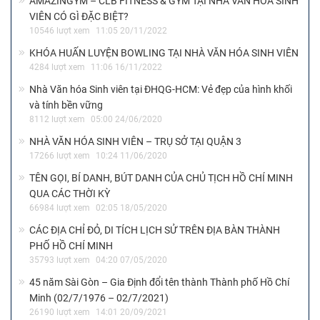
AMAZINGYM – CLB FITNESS & GYM TẠI NHÀ VĂN HÓA SINH
VIÊN CÓ GÌ ĐẶC BIỆT?
10546 lượt xem
11:05 20/11/2022
KHÓA HUẤN LUYỆN BOWLING TẠI NHÀ VĂN HÓA SINH VIÊN
4284 lượt xem
11:06 16/11/2022
Nhà Văn hóa Sinh viên tại ĐHQG-HCM: Vẻ đẹp của hình khối
và tính bền vững
8112 lượt xem
05:00 24/06/2020
NHÀ VĂN HÓA SINH VIÊN – TRỤ SỞ TẠI QUẬN 3
17266 lượt xem
10:24 11/06/2020
TÊN GỌI, BÍ DANH, BÚT DANH CỦA CHỦ TỊCH HỒ CHÍ MINH
QUA CÁC THỜI KỲ
66984 lượt xem
02:05 18/05/2020
CÁC ĐỊA CHỈ ĐỎ, DI TÍCH LỊCH SỬ TRÊN ĐỊA BÀN THÀNH
PHỐ HỒ CHÍ MINH
35793 lượt xem
04:20 07/05/2020
45 năm Sài Gòn – Gia Định đổi tên thành Thành phố Hồ Chí
Minh (02/7/1976 – 02/7/2021)
26190 lượt xem
14:01 20/09/2021