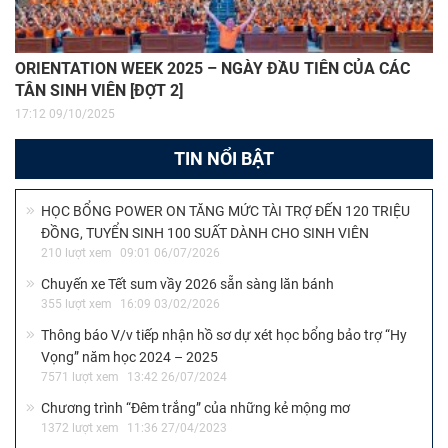
ORIENTATION WEEK 2025 – NGÀY ĐẦU TIÊN CỦA CÁC
TÂN SINH VIÊN [ĐỢT 2]
17:12 09/10/2025
TIN NỔI BẬT
HỌC BỔNG POWER ON TĂNG MỨC TÀI TRỢ ĐẾN 120 TRIỆU
ĐỒNG, TUYỂN SINH 100 SUẤT DÀNH CHO SINH VIÊN
210 lượt xem
09:01 06/07/2026
Chuyến xe Tết sum vầy 2026 sẵn sàng lăn bánh
355 lượt xem
16:09 03/02/2026
Thông báo V/v tiếp nhận hồ sơ dự xét học bổng bảo trợ “Hy
Vọng” năm học 2024 – 2025
7571 lượt xem
13:42 26/07/2024
Chương trình “Đêm trắng” của những kẻ mộng mơ
1372 lượt xem
11:36 27/04/2023