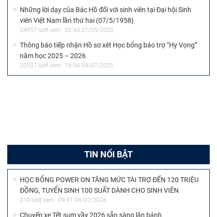
Những lời dạy của Bác Hồ đối với sinh viên tại Đại hội Sinh
viên Việt Nam lần thứ hai (07/5/1958)
24957 lượt xem
02:43 21/05/2020
Thông báo tiếp nhận Hồ sơ xét Học bổng bảo trợ “Hy Vọng”
năm học 2025 – 2026
20537 lượt xem
16:54 04/07/2025
TIN NỔI BẬT
HỌC BỔNG POWER ON TĂNG MỨC TÀI TRỢ ĐẾN 120 TRIỆU
ĐỒNG, TUYỂN SINH 100 SUẤT DÀNH CHO SINH VIÊN
210 lượt xem
09:01 06/07/2026
Chuyến xe Tết sum vầy 2026 sẵn sàng lăn bánh