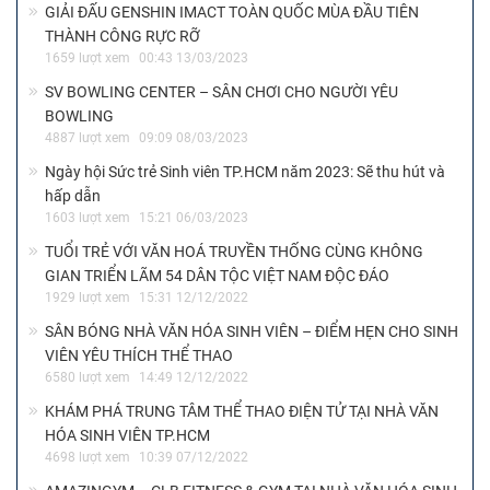
GIẢI ĐẤU GENSHIN IMACT TOÀN QUỐC MÙA ĐẦU TIÊN
THÀNH CÔNG RỰC RỠ
1659 lượt xem
00:43 13/03/2023
SV BOWLING CENTER – SÂN CHƠI CHO NGƯỜI YÊU
BOWLING
4887 lượt xem
09:09 08/03/2023
Ngày hội Sức trẻ Sinh viên TP.HCM năm 2023: Sẽ thu hút và
hấp dẫn
1603 lượt xem
15:21 06/03/2023
TUỔI TRẺ VỚI VĂN HOÁ TRUYỀN THỐNG CÙNG KHÔNG
GIAN TRIỂN LÃM 54 DÂN TỘC VIỆT NAM ĐỘC ĐÁO
1929 lượt xem
15:31 12/12/2022
SÂN BÓNG NHÀ VĂN HÓA SINH VIÊN – ĐIỂM HẸN CHO SINH
VIÊN YÊU THÍCH THỂ THAO
6580 lượt xem
14:49 12/12/2022
KHÁM PHÁ TRUNG TÂM THỂ THAO ĐIỆN TỬ TẠI NHÀ VĂN
HÓA SINH VIÊN TP.HCM
4698 lượt xem
10:39 07/12/2022