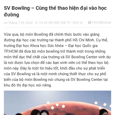
SV Bowling – Cùng thể thao hiện đại vào học
đường
In:
Cơ sở vật chất
,
Giải Trí - Dịch vụ
Print
Email
on
Tháng 7 25, 2024
Vừa qua, bộ môn Bowling đã chính thức bước vào giảng
đường đại học các trường tại thành phố Hồ Chí Minh. Cụ thể,
trường Đại học Khoa học Sức khỏe – Đại học Quốc gia
TP.HCM đã đưa bộ môn bowling trở thành một trong những
môn thể dục thể chất của trường và SV Bowling Center vinh dự
là nơi được lựa chọn để các bạn sinh viên có thể theo học bộ
môn này. Đây là một tín hiệu tốt, khởi đầu cho sự phát triển
của SV Bowling và là một minh chứng thiết thực cho sự phổ
biến của bộ môn Bowling nói chung và SV Bowling Center tại
khu đô thị đại học nói riêng.