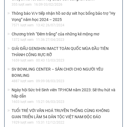
355 lượt xem
16:09 03/02/2026
Thông báo V/v tiếp nhận hồ sơ dự xét học bổng bảo trợ “Hy
Vọng” năm học 2024 – 2025
7571 lượt xem
13:42 26/07/2024
Chương trình “Đêm trắng” của những kẻ mộng mơ
1372 lượt xem
11:36 27/04/2023
GIẢI ĐẤU GENSHIN IMACT TOÀN QUỐC MÙA ĐẦU TIÊN
THÀNH CÔNG RỰC RỠ
1659 lượt xem
00:43 13/03/2023
SV BOWLING CENTER – SÂN CHƠI CHO NGƯỜI YÊU
BOWLING
4887 lượt xem
09:09 08/03/2023
Ngày hội Sức trẻ Sinh viên TP.HCM năm 2023: Sẽ thu hút và
hấp dẫn
1603 lượt xem
15:21 06/03/2023
TUỔI TRẺ VỚI VĂN HOÁ TRUYỀN THỐNG CÙNG KHÔNG
GIAN TRIỂN LÃM 54 DÂN TỘC VIỆT NAM ĐỘC ĐÁO
1929 lượt xem
15:31 12/12/2022