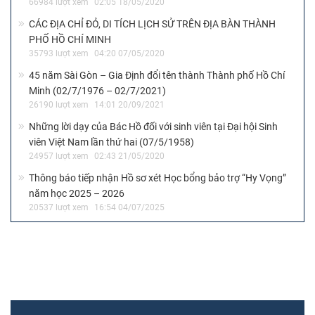
66984 lượt xem
02:05 18/05/2020
CÁC ĐỊA CHỈ ĐỎ, DI TÍCH LỊCH SỬ TRÊN ĐỊA BÀN THÀNH
PHỐ HỒ CHÍ MINH
35793 lượt xem
04:20 07/05/2020
45 năm Sài Gòn – Gia Định đổi tên thành Thành phố Hồ Chí
Minh (02/7/1976 – 02/7/2021)
26190 lượt xem
14:01 20/09/2021
Những lời dạy của Bác Hồ đối với sinh viên tại Đại hội Sinh
viên Việt Nam lần thứ hai (07/5/1958)
24957 lượt xem
02:43 21/05/2020
Thông báo tiếp nhận Hồ sơ xét Học bổng bảo trợ “Hy Vọng”
năm học 2025 – 2026
20537 lượt xem
16:54 04/07/2025