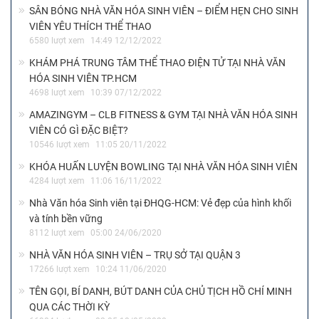
SÂN BÓNG NHÀ VĂN HÓA SINH VIÊN – ĐIỂM HẸN CHO SINH
VIÊN YÊU THÍCH THỂ THAO
6580 lượt xem
14:49 12/12/2022
KHÁM PHÁ TRUNG TÂM THỂ THAO ĐIỆN TỬ TẠI NHÀ VĂN
HÓA SINH VIÊN TP.HCM
4698 lượt xem
10:39 07/12/2022
AMAZINGYM – CLB FITNESS & GYM TẠI NHÀ VĂN HÓA SINH
VIÊN CÓ GÌ ĐẶC BIỆT?
10546 lượt xem
11:05 20/11/2022
KHÓA HUẤN LUYỆN BOWLING TẠI NHÀ VĂN HÓA SINH VIÊN
4284 lượt xem
11:06 16/11/2022
Nhà Văn hóa Sinh viên tại ĐHQG-HCM: Vẻ đẹp của hình khối
và tính bền vững
8112 lượt xem
05:00 24/06/2020
NHÀ VĂN HÓA SINH VIÊN – TRỤ SỞ TẠI QUẬN 3
17266 lượt xem
10:24 11/06/2020
TÊN GỌI, BÍ DANH, BÚT DANH CỦA CHỦ TỊCH HỒ CHÍ MINH
QUA CÁC THỜI KỲ