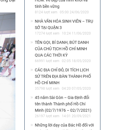
HCM: Vẻ đẹp của hình khối và
tính bền vững
8124 lượt xem
05:00 24/06/2020
NHÀ VĂN HÓA SINH VIÊN – TRỤ
SỞ TẠI QUẬN 3
17274 lượt xem
10:24 11/06/2020
TÊN GỌI, BÍ DANH, BÚT DANH
CỦA CHỦ TỊCH HỒ CHÍ MINH
QUA CÁC THỜI KỲ
66991 lượt xem
02:05 18/05/2020
CÁC ĐỊA CHỈ ĐỎ, DI TÍCH LỊCH
SỬ TRÊN ĐỊA BÀN THÀNH PHỐ
HỒ CHÍ MINH
35798 lượt xem
04:20 07/05/2020
45 năm Sài Gòn – Gia Định đổi
tên thành Thành phố Hồ Chí
Minh (02/7/1976 – 02/7/2021)
26197 lượt xem
14:01 20/09/2021
Những lời dạy của Bác Hồ đối với