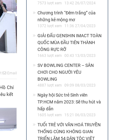
7573 lượt xem
13:42 26/07/2024
Chương trình “Đêm trắng” của
những kẻ mộng mơ
1372 lượt xem
11:36 27/04/2023
GIẢI ĐẤU GENSHIN IMACT TOÀN
QUỐC MÙA ĐẦU TIÊN THÀNH
CÔNG RỰC RỠ
1663 lượt xem
00:43 13/03/2023
SV BOWLING CENTER – SÂN
CHƠI CHO NGƯỜI YÊU
t
Email
BOWLING
4887 lượt xem
09:09 08/03/2023
 Hồ Chí
iêu kết
Ngày hội Sức trẻ Sinh viên
TP.HCM năm 2023: Sẽ thu hút và
hấp dẫn
1605 lượt xem
15:21 06/03/2023
TUỔI TRẺ VỚI VĂN HOÁ TRUYỀN
THỐNG CÙNG KHÔNG GIAN
TRIỂN LÃM 54 DÂN TỘC VIỆT