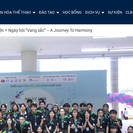
N HÓA-THỂ THAO
ĐÀO TẠO
HỌC BỔNG
DỊCH VỤ
SỰ KIỆN
CLB
iện
Ngày hội “Vang sắc” – A Journey To Harmony