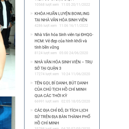
10568 lượt xem
11:05 20/11/2022
KHÓA HUẤN LUYỆN BOWLING
TẠI NHÀ VĂN HÓA SINH VIÊN
4286 lượt xem
11:06 16/11/2022
Nhà Văn hóa Sinh viên tại ĐHQG-
HCM: Vẻ đẹp của hình khối và
tính bền vững
8124 lượt xem
05:00 24/06/2020
NHÀ VĂN HÓA SINH VIÊN – TRỤ
SỞ TẠI QUẬN 3
17274 lượt xem
10:24 11/06/2020
TÊN GỌI, BÍ DANH, BÚT DANH
CỦA CHỦ TỊCH HỒ CHÍ MINH
QUA CÁC THỜI KỲ
66991 lượt xem
02:05 18/05/2020
CÁC ĐỊA CHỈ ĐỎ, DI TÍCH LỊCH
SỬ TRÊN ĐỊA BÀN THÀNH PHỐ
HỒ CHÍ MINH
35798 lượt xem
04:20 07/05/2020