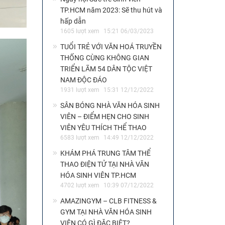
TP.HCM năm 2023: Sẽ thu hút và
hấp dẫn
1605 lượt xem
15:21 06/03/2023
TUỔI TRẺ VỚI VĂN HOÁ TRUYỀN
THỐNG CÙNG KHÔNG GIAN
TRIỂN LÃM 54 DÂN TỘC VIỆT
NAM ĐỘC ĐÁO
1931 lượt xem
15:31 12/12/2022
SÂN BÓNG NHÀ VĂN HÓA SINH
VIÊN – ĐIỂM HẸN CHO SINH
VIÊN YÊU THÍCH THỂ THAO
6583 lượt xem
14:49 12/12/2022
KHÁM PHÁ TRUNG TÂM THỂ
THAO ĐIỆN TỬ TẠI NHÀ VĂN
HÓA SINH VIÊN TP.HCM
4702 lượt xem
10:39 07/12/2022
AMAZINGYM – CLB FITNESS &
GYM TẠI NHÀ VĂN HÓA SINH
VIÊN CÓ GÌ ĐẶC BIỆT?