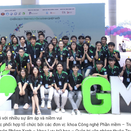
 với nhiều sự ấm áp và niềm vui
c phối hợp tổ chức bởi các đơn vị: khoa Công nghệ Phần mềm – T
uyện Phông Xanh – khoa Lưu trữ học – Quản trị văn phòng thuộc Tr