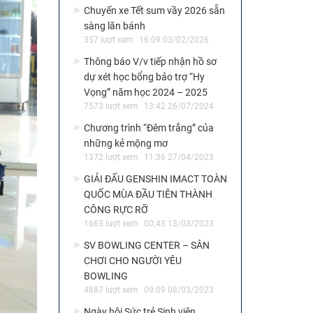
Chuyến xe Tết sum vầy 2026 sẵn
sàng lăn bánh
357 lượt xem
16:09 03/02/2026
Thông báo V/v tiếp nhận hồ sơ
dự xét học bổng bảo trợ “Hy
Vọng” năm học 2024 – 2025
7573 lượt xem
13:42 26/07/2024
Chương trình “Đêm trắng” của
những kẻ mộng mơ
1372 lượt xem
11:36 27/04/2023
GIẢI ĐẤU GENSHIN IMACT TOÀN
QUỐC MÙA ĐẦU TIÊN THÀNH
CÔNG RỰC RỠ
1663 lượt xem
00:43 13/03/2023
SV BOWLING CENTER – SÂN
CHƠI CHO NGƯỜI YÊU
BOWLING
4887 lượt xem
09:09 08/03/2023
Ngày hội Sức trẻ Sinh viên