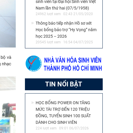
sinh viên tại Đại hội Sinh viên Việt
Nam lần thứ hai (07/5/1958)
24962 lượt xem
02:43 21/05/2020
Thông báo tiếp nhận Hồ sơ xét
Học bổng bảo trợ “Hy Vọng” năm
học 2025 – 2026
20545 lượt xem
16:54 04/07/2025
 bộ và
g nhạc
TIN NỔI BẬT
HỌC BỔNG POWER ON TĂNG
MỨC TÀI TRỢ ĐẾN 120 TRIỆU
ĐỒNG, TUYỂN SINH 100 SUẤT
DÀNH CHO SINH VIÊN
224 lượt xem
09:01 06/07/2026