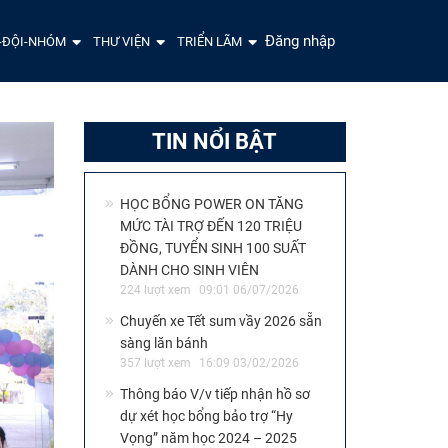
Đăng nhập
-ĐỘI-NHÓM
THƯ VIỆN
TRIỂN LÃM
TIN NỔI BẬT
HỌC BỔNG POWER ON TĂNG
MỨC TÀI TRỢ ĐẾN 120 TRIỆU
ĐỒNG, TUYỂN SINH 100 SUẤT
DÀNH CHO SINH VIÊN
224 lượt xem
09:01 06/07/2026
Chuyến xe Tết sum vầy 2026 sẵn
sàng lăn bánh
357 lượt xem
16:09 03/02/2026
Thông báo V/v tiếp nhận hồ sơ
dự xét học bổng bảo trợ “Hy
Vọng” năm học 2024 – 2025