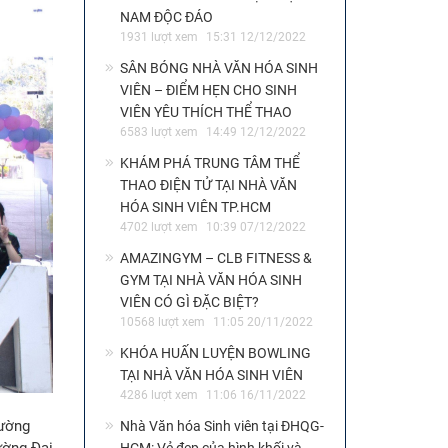
NAM ĐỘC ĐÁO
1931 lượt xem
15:31 12/12/2022
SÂN BÓNG NHÀ VĂN HÓA SINH
VIÊN – ĐIỂM HẸN CHO SINH
VIÊN YÊU THÍCH THỂ THAO
6583 lượt xem
14:49 12/12/2022
KHÁM PHÁ TRUNG TÂM THỂ
THAO ĐIỆN TỬ TẠI NHÀ VĂN
HÓA SINH VIÊN TP.HCM
4702 lượt xem
10:39 07/12/2022
AMAZINGYM – CLB FITNESS &
GYM TẠI NHÀ VĂN HÓA SINH
VIÊN CÓ GÌ ĐẶC BIỆT?
10568 lượt xem
11:05 20/11/2022
KHÓA HUẤN LUYỆN BOWLING
TẠI NHÀ VĂN HÓA SINH VIÊN
4286 lượt xem
11:06 16/11/2022
rường
Nhà Văn hóa Sinh viên tại ĐHQG-
ường Đại