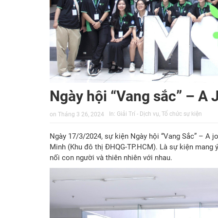
Ngày hội “Vang sắc” – A
In:
Giải Trí - Dịch vụ
,
Tổ chức sự kiện
on
Tháng 3 26, 2024
Ngày 17/3/2024, sự kiện Ngày hội “Vang Sắc” – A jo
Minh (Khu đô thị ĐHQG-TP.HCM). Là sự kiện mang ý n
nối con người và thiên nhiên với nhau.