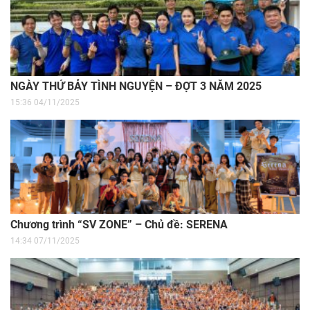
NGÀY THỨ BẢY TÌNH NGUYỆN – ĐỢT 3 NĂM 2025
15:36 04/11/2025
Chương trình “SV ZONE” – Chủ đề: SERENA
14:34 07/11/2025