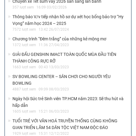
Chuyến xe Tết sum vầy 2026 sẵn sàng lăn bánh
357 lượt xem
16:09 03/02/2026
Thông báo V/v tiếp nhận hồ sơ dự xét học bổng bảo trợ “Hy
Vọng” năm học 2024 – 2025
7572 lượt xem
13:42 26/07/2024
Chương trình “Đêm trắng” của những kẻ mộng mơ
1372 lượt xem
11:36 27/04/2023
GIẢI ĐẤU GENSHIN IMACT TOÀN QUỐC MÙA ĐẦU TIÊN
THÀNH CÔNG RỰC RỠ
1663 lượt xem
00:43 13/03/2023
SV BOWLING CENTER – SÂN CHƠI CHO NGƯỜI YÊU
BOWLING
4887 lượt xem
09:09 08/03/2023
Ngày hội Sức trẻ Sinh viên TP.HCM năm 2023: Sẽ thu hút và
hấp dẫn
1605 lượt xem
15:21 06/03/2023
TUỔI TRẺ VỚI VĂN HOÁ TRUYỀN THỐNG CÙNG KHÔNG
GIAN TRIỂN LÃM 54 DÂN TỘC VIỆT NAM ĐỘC ĐÁO
1929 lượt xem
15:31 12/12/2022