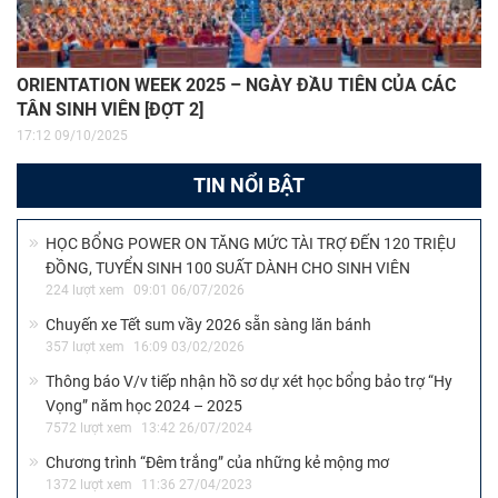
ORIENTATION WEEK 2025 – NGÀY ĐẦU TIÊN CỦA CÁC
TÂN SINH VIÊN [ĐỢT 2]
17:12 09/10/2025
TIN NỔI BẬT
HỌC BỔNG POWER ON TĂNG MỨC TÀI TRỢ ĐẾN 120 TRIỆU
ĐỒNG, TUYỂN SINH 100 SUẤT DÀNH CHO SINH VIÊN
224 lượt xem
09:01 06/07/2026
Chuyến xe Tết sum vầy 2026 sẵn sàng lăn bánh
357 lượt xem
16:09 03/02/2026
Thông báo V/v tiếp nhận hồ sơ dự xét học bổng bảo trợ “Hy
Vọng” năm học 2024 – 2025
7572 lượt xem
13:42 26/07/2024
Chương trình “Đêm trắng” của những kẻ mộng mơ
1372 lượt xem
11:36 27/04/2023