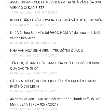
AMAZINGYM – CLB FITNESS & GYM TẠI NHÀ VĂN HÓA SINH
VIÊN CÓ GÌ ĐẶC BIỆT?
10568 lượt xem
11:05 20/11/2022
KHÓA HUẤN LUYỆN BOWLING TẠI NHÀ VĂN HÓA SINH VIÊN
4285 lượt xem
11:06 16/11/2022
Nhà Văn hóa Sinh viên tại ĐHQG-HCM: Vẻ đẹp của hình khối
và tính bền vững
8123 lượt xem
05:00 24/06/2020
NHÀ VĂN HÓA SINH VIÊN – TRỤ SỞ TẠI QUẬN 3
17274 lượt xem
10:24 11/06/2020
TÊN GỌI, BÍ DANH, BÚT DANH CỦA CHỦ TỊCH HỒ CHÍ MINH
QUA CÁC THỜI KỲ
66991 lượt xem
02:05 18/05/2020
CÁC ĐỊA CHỈ ĐỎ, DI TÍCH LỊCH SỬ TRÊN ĐỊA BÀN THÀNH
PHỐ HỒ CHÍ MINH
35798 lượt xem
04:20 07/05/2020
45 năm Sài Gòn – Gia Định đổi tên thành Thành phố Hồ Chí
Minh (02/7/1976 – 02/7/2021)
26197 lượt xem
14:01 20/09/2021