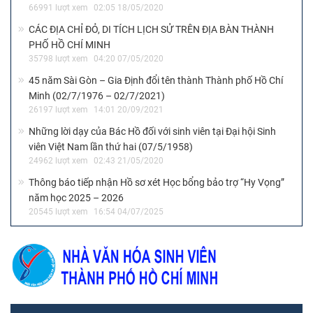
66991 lượt xem
02:05 18/05/2020
CÁC ĐỊA CHỈ ĐỎ, DI TÍCH LỊCH SỬ TRÊN ĐỊA BÀN THÀNH
PHỐ HỒ CHÍ MINH
35798 lượt xem
04:20 07/05/2020
45 năm Sài Gòn – Gia Định đổi tên thành Thành phố Hồ Chí
Minh (02/7/1976 – 02/7/2021)
26197 lượt xem
14:01 20/09/2021
Những lời dạy của Bác Hồ đối với sinh viên tại Đại hội Sinh
viên Việt Nam lần thứ hai (07/5/1958)
24962 lượt xem
02:43 21/05/2020
Thông báo tiếp nhận Hồ sơ xét Học bổng bảo trợ “Hy Vọng”
năm học 2025 – 2026
20545 lượt xem
16:54 04/07/2025