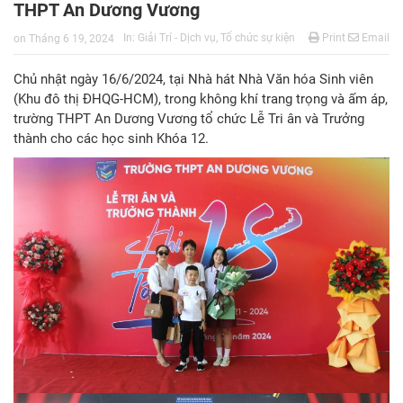
THPT An Dương Vương
In:
Giải Trí - Dịch vụ
,
Tổ chức sự kiện
Print
Email
on
Tháng 6 19, 2024
Chủ nhật ngày 16/6/2024, tại Nhà hát Nhà Văn hóa Sinh viên
(Khu đô thị ĐHQG-HCM), trong không khí trang trọng và ấm áp,
trường THPT An Dương Vương tổ chức Lễ Tri ân và Trưởng
thành cho các học sinh Khóa 12.