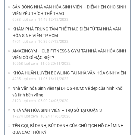
SÂN BÓNG NHÀ VĂN HÓA SINH VIÊN – ĐIỂM HẸN CHO SINH
VIÊN YÊU THÍCH THỂ THAO
6583 lượt xem
14:49 12/12/2022
KHÁM PHÁ TRUNG TÂM THỂ THAO ĐIỆN TỬ TẠI NHÀ VĂN
HÓA SINH VIÊN TP.HCM
4701 lượt xem
10:39 07/12/2022
AMAZINGYM – CLB FITNESS & GYM TẠI NHÀ VĂN HÓA SINH
VIÊN CÓ GÌ ĐẶC BIỆT?
10568 lượt xem
11:05 20/11/2022
KHÓA HUẤN LUYỆN BOWLING TẠI NHÀ VĂN HÓA SINH VIÊN
4285 lượt xem
11:06 16/11/2022
Nhà Văn hóa Sinh viên tại ĐHQG-HCM: Vẻ đẹp của hình khối
và tính bền vững
8123 lượt xem
05:00 24/06/2020
NHÀ VĂN HÓA SINH VIÊN – TRỤ SỞ TẠI QUẬN 3
17274 lượt xem
10:24 11/06/2020
TÊN GỌI, BÍ DANH, BÚT DANH CỦA CHỦ TỊCH HỒ CHÍ MINH
QUA CÁC THỜI KỲ