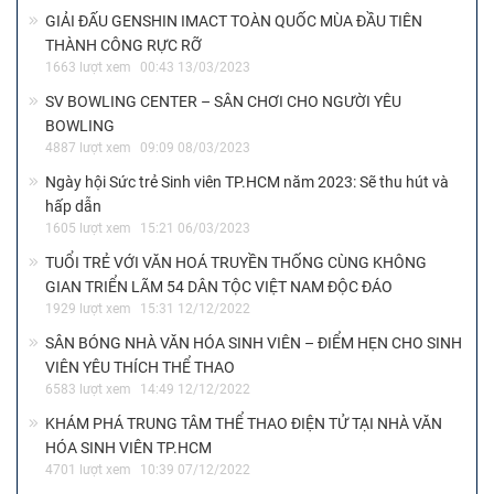
GIẢI ĐẤU GENSHIN IMACT TOÀN QUỐC MÙA ĐẦU TIÊN
THÀNH CÔNG RỰC RỠ
1663 lượt xem
00:43 13/03/2023
SV BOWLING CENTER – SÂN CHƠI CHO NGƯỜI YÊU
BOWLING
4887 lượt xem
09:09 08/03/2023
Ngày hội Sức trẻ Sinh viên TP.HCM năm 2023: Sẽ thu hút và
hấp dẫn
1605 lượt xem
15:21 06/03/2023
TUỔI TRẺ VỚI VĂN HOÁ TRUYỀN THỐNG CÙNG KHÔNG
GIAN TRIỂN LÃM 54 DÂN TỘC VIỆT NAM ĐỘC ĐÁO
1929 lượt xem
15:31 12/12/2022
SÂN BÓNG NHÀ VĂN HÓA SINH VIÊN – ĐIỂM HẸN CHO SINH
VIÊN YÊU THÍCH THỂ THAO
6583 lượt xem
14:49 12/12/2022
KHÁM PHÁ TRUNG TÂM THỂ THAO ĐIỆN TỬ TẠI NHÀ VĂN
HÓA SINH VIÊN TP.HCM
4701 lượt xem
10:39 07/12/2022