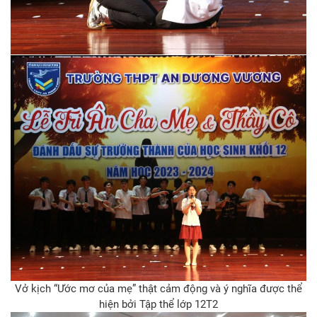
Vở kịch “Ước mơ của mẹ” thật cảm động và ý nghĩa được thể
hiện bởi Tập thể lớp 12T2