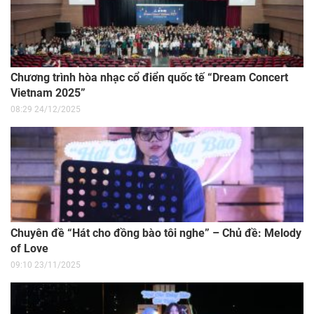
“Hội sách kí lô” được tổ chức rất nhiều lần, trên nhiều tỉnh
thành, địa điểm. Dù được tổ chức ở đâu thì “sức nhiệt” của hội
sách này vẫn chưa bao giờ giảm. Với lượng khách hàng đông
đảo, không chỉ người lớn tuổi mà phần đông chính là các bạn
trẻ và cả những em nhỏ đã cho thấy một văn hóa đọc đã –
đang – và mong rằng trong tương lai sẽ tiếp tục phát triển
trong mỗi con người Việt Nam, ở bất kì độ tuổi nào đi nữa.
Bạn Có Thể Quan Tâm