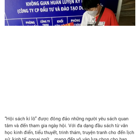
Đa dạng hóa tủ sách ở nhà với “Hội sách kí lô”
In:
Giải Trí - Dịch vụ
,
Hoạt động
Print
Email
on
Tháng 4 03, 2023
“Hội sách kí lô” đã có mặt tại Nhà Văn hóa Sinh viên!
Nhằm tạo điều kiện để bạn đọc dễ dàng có cho mình những
cuốn sách hay với giá ưu đãi, đồng thời góp phần duy trì văn
hóa đọc, Nhà Văn hóa Sinh viên đã phối hợp cùng Hội Sách kí
lô miền Nam tổ chức hội sách với mức giá “siêu mềm” như:
59.000 vnđ/kg sách, đồng giá 9.000 – 19.000 – 39.000, giảm
giá 40% – 45% – 50%,…