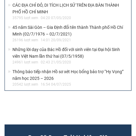
HÓA SINH VIÊN TP.HCM
4701 lượt xem
10:39 07/12/2022
AMAZINGYM – CLB FITNESS & GYM TẠI NHÀ VĂN HÓA SINH
VIÊN CÓ GÌ ĐẶC BIỆT?
10563 lượt xem
11:05 20/11/2022
KHÓA HUẤN LUYỆN BOWLING TẠI NHÀ VĂN HÓA SINH VIÊN
4285 lượt xem
11:06 16/11/2022
Nhà Văn hóa Sinh viên tại ĐHQG-HCM: Vẻ đẹp của hình khối
và tính bền vững
8123 lượt xem
05:00 24/06/2020
NHÀ VĂN HÓA SINH VIÊN – TRỤ SỞ TẠI QUẬN 3
17272 lượt xem
10:24 11/06/2020
TÊN GỌI, BÍ DANH, BÚT DANH CỦA CHỦ TỊCH HỒ CHÍ MINH
QUA CÁC THỜI KỲ
66990 lượt xem
02:05 18/05/2020
CÁC ĐỊA CHỈ ĐỎ, DI TÍCH LỊCH SỬ TRÊN ĐỊA BÀN THÀNH
PHỐ HỒ CHÍ MINH
35795 lượt xem
04:20 07/05/2020