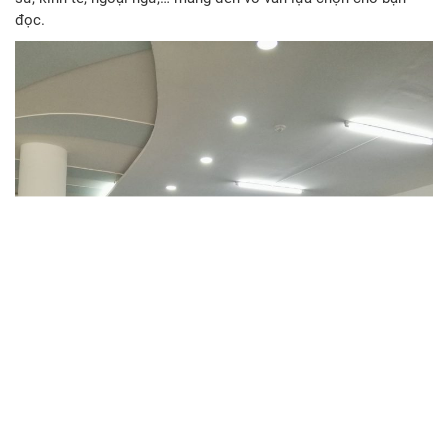
“Hội sách kí lô” được đông đảo những người yêu sách quan
tâm và đến tham gia ngày hội. Với đa dạng đầu sách từ văn
học kinh điển, tiểu thuyết, trinh thám, truyện tranh cho đến lịch
sử, kinh tế, ngoại ngữ,… mang đến vô vàn lựa chọn cho bạn
đọc.