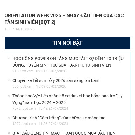
CHUYÊN ĐỀ “HÁT CHO ĐỒNG BÀO TÔI NGHE” –
#BEATS&BRICKS
08:59 11/11/2025
NGÀY THỨ BẢY TÌNH NGUYỆN – ĐỢT 3 NĂM 2025
15:36 04/11/2025
Chương trình “SV ZONE” – Chủ đề: SERENA
14:34 07/11/2025
ORIENTATION WEEK 2025 – NGÀY ĐẦU TIÊN CỦA CÁC
TÂN SINH VIÊN [ĐỢT 2]