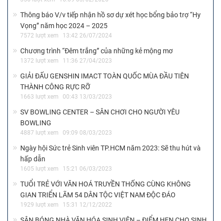
năm học 2025 – 2026
20542 lượt xem
16:54 04/07/2025
TIN NỔI BẬT
HỌC BỔNG POWER ON TĂNG MỨC TÀI TRỢ ĐẾN 120 TRIỆU
ĐỒNG, TUYỂN SINH 100 SUẤT DÀNH CHO SINH VIÊN
215 lượt xem
09:01 06/07/2026
Chuyến xe Tết sum vầy 2026 sẵn sàng lăn bánh
356 lượt xem
16:09 03/02/2026
Thông báo V/v tiếp nhận hồ sơ dự xét học bổng bảo trợ “Hy
Vọng” năm học 2024 – 2025
7572 lượt xem
13:42 26/07/2024