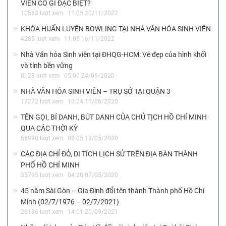
BOWLING
4887 lượt xem
09:09 08/03/2023
Ngày hội Sức trẻ Sinh viên TP.HCM năm 2023: Sẽ thu hút và
hấp dẫn
1605 lượt xem
15:21 06/03/2023
TUỔI TRẺ VỚI VĂN HOÁ TRUYỀN THỐNG CÙNG KHÔNG
GIAN TRIỂN LÃM 54 DÂN TỘC VIỆT NAM ĐỘC ĐÁO
1929 lượt xem
15:31 12/12/2022
SÂN BÓNG NHÀ VĂN HÓA SINH VIÊN – ĐIỂM HẸN CHO SINH
VIÊN YÊU THÍCH THỂ THAO
6581 lượt xem
14:49 12/12/2022
KHÁM PHÁ TRUNG TÂM THỂ THAO ĐIỆN TỬ TẠI NHÀ VĂN
HÓA SINH VIÊN TP.HCM
4701 lượt xem
10:39 07/12/2022
AMAZINGYM – CLB FITNESS & GYM TẠI NHÀ VĂN HÓA SINH
VIÊN CÓ GÌ ĐẶC BIỆT?
10563 lượt xem
11:05 20/11/2022
KHÓA HUẤN LUYỆN BOWLING TẠI NHÀ VĂN HÓA SINH VIÊN
4285 lượt xem
11:06 16/11/2022