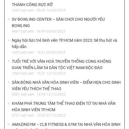
17:12 09/10/2025
TIN NỔI BẬT
HỌC BỔNG POWER ON TĂNG MỨC TÀI TRỢ ĐẾN 120 TRIỆU
ĐỒNG, TUYỂN SINH 100 SUẤT DÀNH CHO SINH VIÊN
215 lượt xem
09:01 06/07/2026
Chuyến xe Tết sum vầy 2026 sẵn sàng lăn bánh
356 lượt xem
16:09 03/02/2026
Thông báo V/v tiếp nhận hồ sơ dự xét học bổng bảo trợ “Hy
Vọng” năm học 2024 – 2025
7572 lượt xem
13:42 26/07/2024
Chương trình “Đêm trắng” của những kẻ mộng mơ
1372 lượt xem
11:36 27/04/2023
GIẢI ĐẤU GENSHIN IMACT TOÀN QUỐC MÙA ĐẦU TIÊN
THÀNH CÔNG RỰC RỠ
1663 lượt xem
00:43 13/03/2023
SV BOWLING CENTER – SÂN CHƠI CHO NGƯỜI YÊU