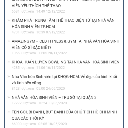
Chương trình “Đêm trắng” của những kẻ mộng mơ
1372 lượt xem
11:36 27/04/2023
GIẢI ĐẤU GENSHIN IMACT TOÀN QUỐC MÙA ĐẦU TIÊN
THÀNH CÔNG RỰC RỠ
1663 lượt xem
00:43 13/03/2023
SV BOWLING CENTER – SÂN CHƠI CHO NGƯỜI YÊU
BOWLING
4887 lượt xem
09:09 08/03/2023
Ngày hội Sức trẻ Sinh viên TP.HCM năm 2023: Sẽ thu hút và
hấp dẫn
1605 lượt xem
15:21 06/03/2023
TUỔI TRẺ VỚI VĂN HOÁ TRUYỀN THỐNG CÙNG KHÔNG
GIAN TRIỂN LÃM 54 DÂN TỘC VIỆT NAM ĐỘC ĐÁO
1929 lượt xem
15:31 12/12/2022
SÂN BÓNG NHÀ VĂN HÓA SINH VIÊN – ĐIỂM HẸN CHO SINH
VIÊN YÊU THÍCH THỂ THAO
6581 lượt xem
14:49 12/12/2022
KHÁM PHÁ TRUNG TÂM THỂ THAO ĐIỆN TỬ TẠI NHÀ VĂN