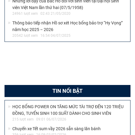
Nhà Văn hóa Sinh viên tại ĐHQG-HCM: Vẻ đẹp của hình khối
và tính bền vững
8123 lượt xem
05:00 24/06/2020
NHÀ VĂN HÓA SINH VIÊN – TRỤ SỞ TẠI QUẬN 3
17272 lượt xem
10:24 11/06/2020
TÊN GỌI, BÍ DANH, BÚT DANH CỦA CHỦ TỊCH HỒ CHÍ MINH
QUA CÁC THỜI KỲ
66990 lượt xem
02:05 18/05/2020
CÁC ĐỊA CHỈ ĐỎ, DI TÍCH LỊCH SỬ TRÊN ĐỊA BÀN THÀNH
PHỐ HỒ CHÍ MINH
35795 lượt xem
04:20 07/05/2020
45 năm Sài Gòn – Gia Định đổi tên thành Thành phố Hồ Chí
Minh (02/7/1976 – 02/7/2021)
26196 lượt xem
14:01 20/09/2021
Những lời dạy của Bác Hồ đối với sinh viên tại Đại hội Sinh
viên Việt Nam lần thứ hai (07/5/1958)
24961 lượt xem
02:43 21/05/2020
Thông báo tiếp nhận Hồ sơ xét Học bổng bảo trợ “Hy Vọng”