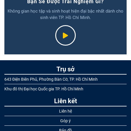
45 năm Sài Gòn – Gia Định đổi tên thành Thành phố Hồ Chí
Minh (02/7/1976 – 02/7/2021)
26196 lượt xem
14:01 20/09/2021
Những lời dạy của Bác Hồ đối với sinh viên tại Đại hội Sinh
viên Việt Nam lần thứ hai (07/5/1958)
24961 lượt xem
02:43 21/05/2020
Thông báo tiếp nhận Hồ sơ xét Học bổng bảo trợ “Hy Vọng”
năm học 2025 – 2026
20542 lượt xem
16:54 04/07/2025
Bạn Sẽ Được Trải Nghiệm Gì?
Không gian học tập và sinh hoạt hiện đại bậc nhất dành cho
sinh viên TP. Hồ Chí Minh.