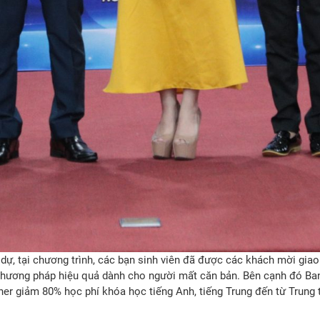
 dự, tại chương trình, các bạn sinh viên đã được các khách mời gia
phương pháp hiệu quả dành cho người mất căn bản. Bên cạnh đó Ban
cher giảm 80% học phí khóa học tiếng Anh, tiếng Trung đến từ Trun