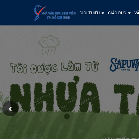
GIỚI THIỆU
GIÁO DỤC
VĂ