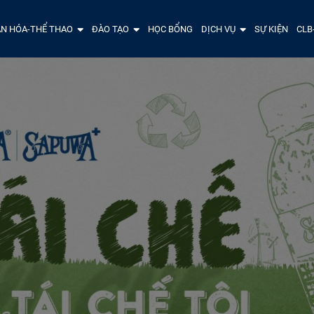
N HÓA-THỂ THAO
ĐÀO TẠO
HỌC BỔNG
DỊCH VỤ
SỰ KIỆN
CLB