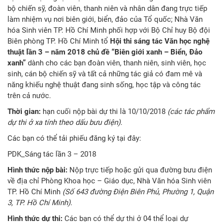
bộ chiến sỹ, đoàn viên, thanh niên và nhân dân đang trực tiếp
làm nhiệm vụ nơi biên giới, biển, đảo của Tổ quốc; Nhà Văn
hóa Sinh viên TP. Hồ Chí Minh phối hợp với Bộ Chỉ huy Bộ đội
Biên phòng TP. Hồ Chí Minh tổ
Hội thi sáng tác Văn học nghệ
thuật lần 3 – năm 2018 chủ đề “Biên giới xanh – Biển, Đảo
xanh”
dành cho các bạn đoàn viên, thanh niên, sinh viên, học
sinh, cán bộ chiến sỹ và tất cả những tác giả có đam mê và
năng khiếu nghệ thuật đang sinh sống, học tập và công tác
trên cả nước.
Thời gian:
hạn cuối nộp bài dự thi là 10/10/2018
(các tác phẩm
dự thi ở xa tính theo dấu bưu điện).
Các bạn có thể tải phiếu đăng ký tại đây:
PDK_Sáng tác lần 3 – 2018
Hình thức nộp bài:
Nộp trực tiếp hoặc gửi qua đường bưu điện
về địa chỉ Phòng Khoa học – Giáo dục, Nhà Văn hóa Sinh viên
TP. Hồ Chí Minh
(Số 643 đường Điện Biên Phủ, Phường 1, Quận
3, TP. Hồ Chí Minh).
Hình thức dự thi:
Các bạn có thể dự thi ở 04 thể loại dự