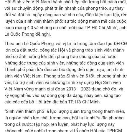
Hội Sinh viên Việt Nam thành phố tiếp cận trong bối cảnh mới,
với sự chuyển động, phát triển nhanh của phong trào, sự thay
đổi và đòi hỏi ngày càng cao về nhu cầu, điều kiện học tập, rèn
luyện của sinh viên thành phố; sự tác động mạnh mẽ của cuộc
cách mạng 4.0 và những cơ chế mới của TP. Hồ Chí Minh”, anh
Lê Quốc Phong đề nghị.
Theo anh Lê Quốc Phong, với vị trí là trung tâm đào tạo ĐH-CĐ
lớn của đất nước, công tác Hội và phong trào sinh viên thành
phố có ảnh hưởng lớn đến phong trào chung của cả nước.
Những đặc trưng của sinh viên, những tác động của sinh viên
Thành phố phần lớn đều có tác động đến diện mạo, tình hình
sinh viên Việt Nam. Phong trào Sinh viên 5 tốt, chương trình tư
vấn, hỗ trợ sinh viên và chương trình xây dựng Hội Sinh viên
Việt Nam vững mạnh giai đoạn 2018 – 2023 đang chờ đợi và
kỳ vọng nhiều vào sự đóng góp đa dạng, nhạy bén, sáng tạo
của các cấp bộ Hội trên địa bàn TP. Hồ Chí Minh.
“Sinh viên thành phố là lực lượng quan trọng trong thanh niên,
là nguồn nhân lực chất lượng cao, hội tụ từ nhiều địa phương
trong cả nước; tập hợp, rèn luyện, phát huy lực lượng này
không chỉ có ý nghĩa trong phạm vi tổ chức Hội của TPHCM