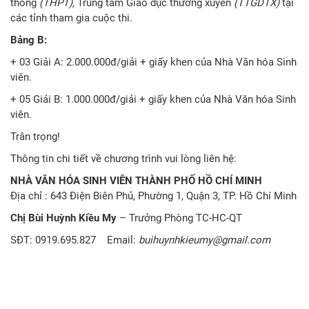
thông
(THPT),
Trung tâm Giáo dục thường xuyên
(TTGDTX)
tại
các tỉnh tham gia cuộc thi.
Bảng B:
+ 03 Giải A: 2.000.000đ/giải + giấy khen của Nhà Văn hóa Sinh
viên.
+ 05 Giải B: 1.000.000đ/giải + giấy khen của Nhà Văn hóa Sinh
viên.
Trân trọng!
Thông tin chi tiết về chương trình vui lòng liên hệ:
NHÀ VĂN HÓA SINH VIÊN THÀNH PHỐ HỒ CHÍ MINH
Địa chỉ : 643 Điện Biên Phủ, Phường 1, Quận 3, TP. Hồ Chí Minh
Chị Bùi Huỳnh Kiều My
– Trưởng Phòng TC-HC-QT
SĐT: 0919.695.827 Email:
buihuynhkieumy@gmail.com